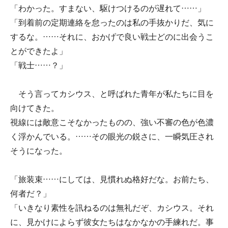
「わかった。すまない、駆けつけるのが遅れて……」
「到着前の定期連絡を怠ったのは私の手抜かりだ、気に
するな。……それに、おかげで良い戦士どのに出会うこ
とができたよ」
「戦士……？」
そう言ってカシウス、と呼ばれた青年が私たちに目を
向けてきた。
視線には敵意こそなかったものの、強い不審の色が色濃
く浮かんでいる。……その眼光の鋭さに、一瞬気圧され
そうになった。
「旅装束……にしては、見慣れぬ格好だな。お前たち、
何者だ？」
「いきなり素性を訊ねるのは無礼だぞ、カシウス。それ
に、見かけによらず彼女たちはなかなかの手練れだ。事