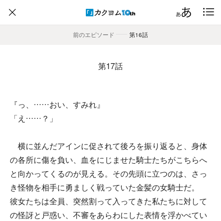
前のエピソード
――
第16話
第17話
『っ、……おい、すみれ』
「え……？」
横に並んだアインに促されて後ろを振り返ると、身体
の各所に傷を負い、血をにじませた騎士たちがこちらへ
と向かってくるのが見える。その先頭に立つのは、さっ
き怪物を相手に勇ましく戦っていた金髪の女騎士だ。
彼女たちは全員、突然割って入ってきた私たちに対して
の怪訝と戸惑い、不審をあらわにした表情を浮かべてい