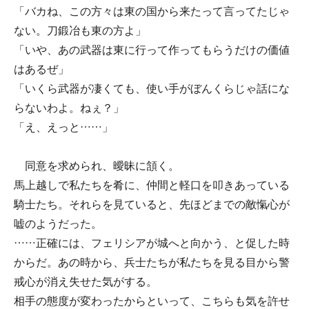
「バカね、この方々は東の国から来たって言ってたじゃ
ない。刀鍛冶も東の方よ」
「いや、あの武器は東に行って作ってもらうだけの価値
はあるぜ」
「いくら武器が凄くても、使い手がぼんくらじゃ話にな
らないわよ。ねぇ？」
「え、えっと……」
同意を求められ、曖昧に頷く。
馬上越しで私たちを肴に、仲間と軽口を叩きあっている
騎士たち。それらを見ていると、先ほどまでの敵愾心が
嘘のようだった。
……正確には、フェリシアが城へと向かう、と促した時
からだ。あの時から、兵士たちが私たちを見る目から警
戒心が消え失せた気がする。
相手の態度が変わったからといって、こちらも気を許せ