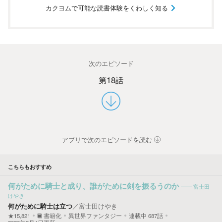
カクヨムで可能な読書体験をくわしく知る
次のエピソード
第18話
アプリで次のエピソードを読む
こちらもおすすめ
何がために騎士と成り、誰がために剣を振るうのか
富士田
けやき
何がために騎士は立つ
／
富士田けやき
★15,821
書籍化
異世界ファンタジー
連載中
687
話