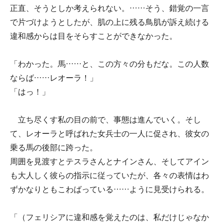
正直、そうとしか考えられない。……そう、錯覚の一言
で片づけようとしたが、肌の上に残る鳥肌が訴え続ける
違和感からは目をそらすことができなかった。
「わかった。馬……と、この方々の分もだな。この人数
ならば……レオーラ！」
「はっ！」
立ち尽くす私の目の前で、事態は進んでいく。そし
て、レオーラと呼ばれた女兵士の一人に促され、彼女の
乗る馬の後部に跨った。
周囲を見渡すとテスラさんとナインさん、そしてアイン
も大人しく彼らの指示に従っていたが、各々の表情はわ
ずかなりともこわばっている……ように見受けられる。
「（フェリシアに違和感を覚えたのは、私だけじゃなか