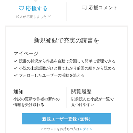
応援する
応援コメント
10
人
が応援しました
新規登録で充実の読書を
マイページ
読書の
状況
から
作品を
自動で
分類
して
簡単に
管理
できる
小説の
未読話数が
ひと目で
わかり
前回の
続き
から
読める
フォロー
した
ユーザーの
活動を
追える
通知
閲覧履歴
小説の
更新や
作者の
新作の
以前
読んだ
小説が
一覧で
情報を
受け
取れる
見つけ
やすい
新規ユーザー
登録
（
無料
）
アカウントを
お持ちの方は
ログイン