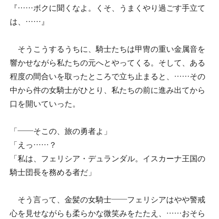
『……ボクに聞くなよ。くそ、うまくやり過ごす手立て
は、……』
そうこうするうちに、騎士たちは甲冑の重い金属音を
響かせながら私たちの元へとやってくる。そして、ある
程度の間合いを取ったところで立ち止まると、……その
中から件の女騎士がひとり、私たちの前に進み出てから
口を開いていった。
「――そこの、旅の勇者よ」
「えっ……？
「私は、フェリシア・デュランダル。イスカーナ王国の
騎士団長を務める者だ」
そう言って、金髪の女騎士――フェリシアはやや警戒
心を見せながらも柔らかな微笑みをたたえ、……おそら