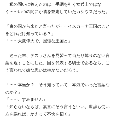
私の問いに答えたのは、手綱を引く女兵士ではな
く……いつの間にか隣を並走していたカシウスだった。
「東の国から来たと言ったが……イスカーナ王国のこと
をどれだけ知っている？」
「……大変偉大で、屈強な王国と」
迷った末、テスラさんを見習って当たり障りのない言
葉を返すことにした。国を代表する騎士であるなら、こ
う言われて嫌な思いは抱かないだろう。
「……本当か？ そう知っていて、本気でいった言葉な
のか？」
「……。すみません」
「知らないならば、素直にそう言うといい。世辞も使い
方を誤れば、かえって不快を招く」