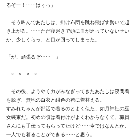
るぞー！……はぅっ」
そう叫んであたしは、掛け布団を跳ね飛ばす勢いで起
き上がる。……ただ寝起きで頭に血が巡っていないせい
か、少しくらっ、と目が回ってしまった。
「が、頑張るぞ……！」
× × × ×
その後、ようやく力がみなぎってきたあたしは寝間着
を脱ぎ、無地の白衣と紺色の袴に着替える。
すみれちゃんが部活で着るのとよく似た、如月神社の巫
女装束だ。初めの頃は着付けがよくわからなくて、職員
さんにも手伝ってもらってたけど……今ではなんとか、
一人でも着ることができる……と思う。