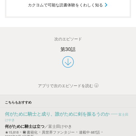
カクヨムで可能な読書体験をくわしく知る
次のエピソード
第30話
アプリで次のエピソードを読む
こちらもおすすめ
何がために騎士と成り、誰がために剣を振るうのか
富士田
けやき
何がために騎士は立つ
／
富士田けやき
★15,818
書籍化
異世界ファンタジー
連載中
687
話