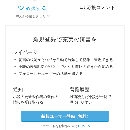
応援する
応援コメント
10
人
が応援しました
新規登録で充実の読書を
マイページ
読書の
状況
から
作品を
自動で
分類
して
簡単に
管理
できる
小説の
未読話数が
ひと目で
わかり
前回の
続き
から
読める
フォロー
した
ユーザーの
活動を
追える
通知
閲覧履歴
小説の
更新や
作者の
新作の
以前
読んだ
小説が
一覧で
情報を
受け
取れる
見つけ
やすい
新規ユーザー
登録
（
無料
）
アカウントを
お持ちの方は
ログイン