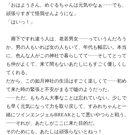
「おはようさん。めぐるちゃんは元気やなぁ……でも、
頑張りすぎて怪我せんようにな」
「はいっ！」
廊下ですれ違う人は、老若男女……っていうんだろう
か。男の人もいれば女の人もいて、年代も幅広い。本当
に、色んな人がこの神社で暮らしてて……そしてとって
も仲がよくて、来て間もないあたしにもすごく優しくし
てくれる。
だから、この如月神社の生活はすごく楽しくて……初め
て来た時の緊張と不安がまるで嘘のようだった。
……ただ、もちろん大事なことは忘れていない。少しで
も早く元気になって力を取り戻して、すみれちゃんと一
緒にツインエンジェルBREAKとして悪いやつらと戦う。
――それが、あたしがここに来た目的だ。
そのためにも、あたしは頑張らないとねっ！