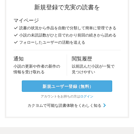
新規登録で充実の読書を
マイページ
読書の
状況
から
作品を
自動で
分類
して
簡単に
管理
できる
小説の
未読話数が
ひと目で
わかり
前回の
続き
から
読める
フォロー
した
ユーザーの
活動を
追える
通知
閲覧履歴
小説の
更新や
作者の
新作の
以前
読んだ
小説が
一覧で
情報を
受け
取れる
見つけ
やすい
新規ユーザー
登録
（
無料
）
アカウントを
お持ちの方は
ログイン
カクヨムで可能な読書体験をくわしく知る