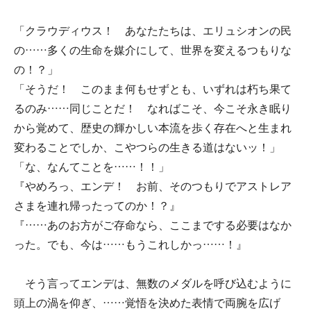
「クラウディウス！ あなたたちは、エリュシオンの民
の……多くの生命を媒介にして、世界を変えるつもりな
の！？」
「そうだ！ このまま何もせずとも、いずれは朽ち果て
るのみ……同じことだ！ なればこそ、今こそ永き眠り
から覚めて、歴史の輝かしい本流を歩く存在へと生まれ
変わることでしか、こやつらの生きる道はないッ！」
「な、なんてことを……！！」
『やめろっ、エンデ！ お前、そのつもりでアストレア
さまを連れ帰ったってのか！？』
『……あのお方がご存命なら、ここまでする必要はなか
った。でも、今は……もうこれしかっ……！』
そう言ってエンデは、無数のメダルを呼び込むように
頭上の渦を仰ぎ、……覚悟を決めた表情で両腕を広げ