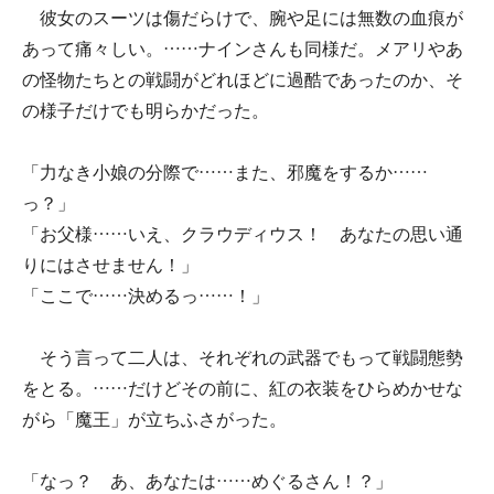
彼女のスーツは傷だらけで、腕や足には無数の血痕が
あって痛々しい。……ナインさんも同様だ。メアリやあ
の怪物たちとの戦闘がどれほどに過酷であったのか、そ
の様子だけでも明らかだった。
「力なき小娘の分際で……また、邪魔をするか……
っ？」
「お父様……いえ、クラウディウス！ あなたの思い通
りにはさせません！」
「ここで……決めるっ……！」
そう言って二人は、それぞれの武器でもって戦闘態勢
をとる。……だけどその前に、紅の衣装をひらめかせな
がら「魔王」が立ちふさがった。
「なっ？ あ、あなたは……めぐるさん！？」