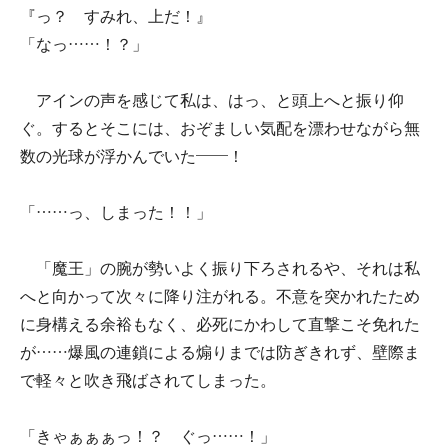
『っ？ すみれ、上だ！』
「なっ……！？」
アインの声を感じて私は、はっ、と頭上へと振り仰
ぐ。するとそこには、おぞましい気配を漂わせながら無
数の光球が浮かんでいた――！
「……っ、しまった！！」
「魔王」の腕が勢いよく振り下ろされるや、それは私
へと向かって次々に降り注がれる。不意を突かれたため
に身構える余裕もなく、必死にかわして直撃こそ免れた
が……爆風の連鎖による煽りまでは防ぎきれず、壁際ま
で軽々と吹き飛ばされてしまった。
「きゃぁぁぁっ！？ ぐっ……！」