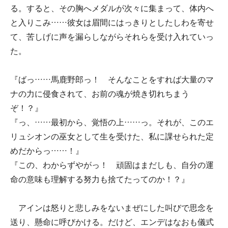
る。すると、その胸へメダルが次々に集まって、体内へ
と入りこみ……彼女は眉間にはっきりとしたしわを寄せ
て、苦しげに声を漏らしながらそれらを受け入れていっ
た。
『ばっ……馬鹿野郎っ！ そんなことをすれば大量のマ
ナの力に侵食されて、お前の魂が焼き切れちまう
ぞ！？』
『っ、……最初から、覚悟の上……っ。それが、このエ
リュシオンの巫女として生を受けた、私に課せられた定
めだからっ……！』
『この、わからずやがっ！ 頑固はまだしも、自分の運
命の意味も理解する努力も捨てたってのか！？』
アインは怒りと悲しみをないまぜにした叫びで思念を
送り、懸命に呼びかける。だけど、エンデはなおも儀式