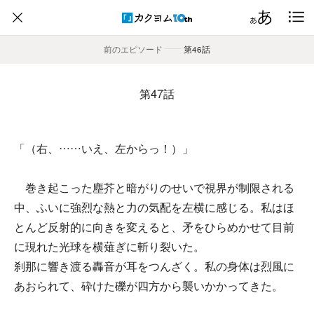
前のエピソード
――
第46話
第47話
「（右、……いえ、左からっ！）」
巻き起こった塵芥と暗がりのせいで視界が制限される
中、ふいに強烈な熱と力の気配を左横に感じる。私はほ
とんど反射的に向きを変えると、矛をひらめかせて目前
に現れた光球を横薙ぎに斬り裂いた。
刹那に響き渡る轟音が耳をつんざく。私の身体は烈風に
あおられて、砕けた礫が四方から襲いかかってきた。