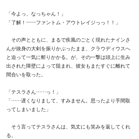
「今よっ、なっちゃん！」
「了解！――ファントム・アウトレイジっっ！！」
その声とともに、まるで疾風のごとく現れたナインさ
んが抜身の大剣を振りかぶったまま、クラウディウスへ
と迫って一気に斬りかかる。が、その一撃は頭上に生み
出された障壁によって阻まれ、彼女もまたすぐに離れて
間合いを取った。
「テスラさん……っ！」
「……遅くなりまして、すみません。思ったより手間取
ってしまいました」
そう言ってテスラさんは、気丈にも笑みを返してくれ
る。