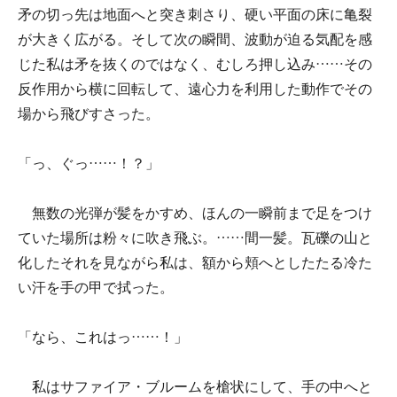
矛の切っ先は地面へと突き刺さり、硬い平面の床に亀裂
が大きく広がる。そして次の瞬間、波動が迫る気配を感
じた私は矛を抜くのではなく、むしろ押し込み……その
反作用から横に回転して、遠心力を利用した動作でその
場から飛びすさった。
「っ、ぐっ……！？」
無数の光弾が髪をかすめ、ほんの一瞬前まで足をつけ
ていた場所は粉々に吹き飛ぶ。……間一髪。瓦礫の山と
化したそれを見ながら私は、額から頬へとしたたる冷た
い汗を手の甲で拭った。
「なら、これはっ……！」
私はサファイア・ブルームを槍状にして、手の中へと