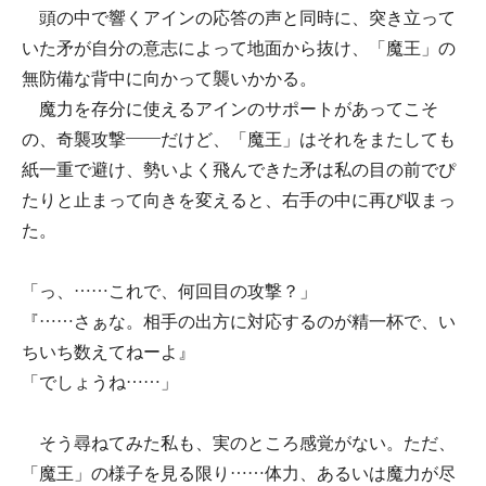
頭の中で響くアインの応答の声と同時に、突き立って
いた矛が自分の意志によって地面から抜け、「魔王」の
無防備な背中に向かって襲いかかる。
魔力を存分に使えるアインのサポートがあってこそ
の、奇襲攻撃――だけど、「魔王」はそれをまたしても
紙一重で避け、勢いよく飛んできた矛は私の目の前でぴ
たりと止まって向きを変えると、右手の中に再び収まっ
た。
「っ、……これで、何回目の攻撃？」
『……さぁな。相手の出方に対応するのが精一杯で、い
ちいち数えてねーよ』
「でしょうね……」
そう尋ねてみた私も、実のところ感覚がない。ただ、
「魔王」の様子を見る限り……体力、あるいは魔力が尽