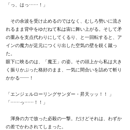
「っ、はっ……！」
その余波を受け止めるのではなく、むしろ勢いに流さ
れるまま背中をゆだねて私は宙に舞い上がる。そして矛
の重みを支点代わりにしてくるり、と一回転すると、ア
インの魔力が足元につくり出した空気の壁を鋭く蹴っ
た。
眼下に映るのは、「魔王」の姿。その頭上から私は大き
く振りかぶった格好のまま、一気に間合いを詰めて斬り
かかる――！
「エンジェルローリングサンダー・昇天ッッ！！ 」
「……っ……！！」
渾身の力で放った必殺の一撃。だけどそれは、わずか
の差でかわされてしまった。