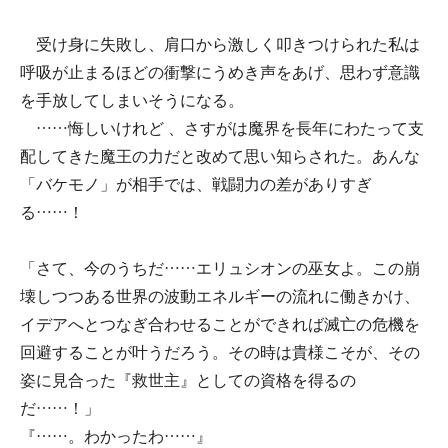
受け身に失敗し、肩口から激しく叩きつけられた私は
呼吸が止まるほどの衝撃にうめき声をあげ、思わず意識
を手放してしまいそうになる。
……悔しいけれど 、さすがは魔界を長年にわたって支
配してきた魔王の力だと改めて思い知らされた。あんな
「バケモノ」が相手では、戦闘力の差がありすぎ
る……！
「さて、今のうちだ……エリュシオンの巫女よ。この崩
壊しつつある世界の波動エネルギーの流れに働きかけ、
イデアへとつなぎ合わせることができれば滅亡の危機を
回避することが叶うだろう。その時は貴様こそが、その
姿に見合った『救世主』としての資格を得るの
だ……！」
『……。わかったわ……』