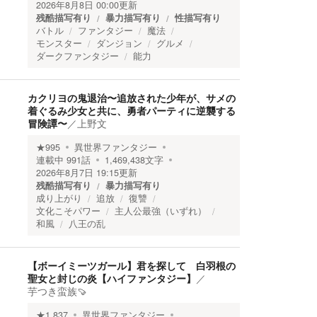
2026年8月8日 00:00
更新
残酷描写有り
暴力描写有り
性描写有り
バトル
ファンタジー
魔法
モンスター
ダンジョン
グルメ
ダークファンタジー
能力
カクリヨの鬼退治〜追放された少年が、サメの
着ぐるみ少女と共に、勇者パーティに逆襲する
冒険譚〜
／
上野文
★
995
異世界ファンタジー
連載中
991
話
1,469,438
文字
2026年8月7日 19:15
更新
残酷描写有り
暴力描写有り
成り上がり
追放
復讐
文化こそパワー
主人公最強（いずれ）
和風
八王の乱
【ボーイミーツガール】君を探して 白羽根の
聖女と封じの炎【ハイファンタジー】
／
芋つき蛮族🍠
★
1,837
異世界ファンタジー