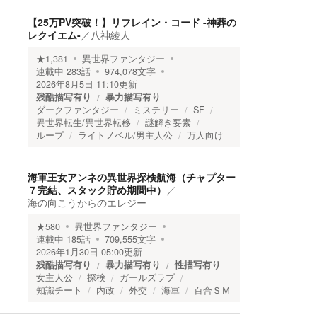
【25万PV突破！】リフレイン・コード -神葬の
レクイエム-
／
八神綾人
★
1,381
異世界ファンタジー
連載中
283
話
974,078
文字
2026年8月5日 11:10
更新
残酷描写有り
暴力描写有り
ダークファンタジー
ミステリー
SF
異世界転生/異世界転移
謎解き要素
ループ
ライトノベル/男主人公
万人向け
海軍王女アンネの異世界探検航海（チャプター
７完結、スタック貯め期間中）
／
海の向こうからのエレジー
★
580
異世界ファンタジー
連載中
185
話
709,555
文字
2026年1月30日 05:00
更新
残酷描写有り
暴力描写有り
性描写有り
女主人公
探検
ガールズラブ
知識チート
内政
外交
海軍
百合ＳＭ