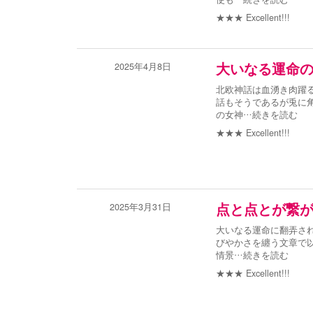
★★★
Excellent!!!
2025年4月8日
大いなる運命
北欧神話は血湧き肉躍
話もそうであるが兎に
の女神
…続きを読む
★★★
Excellent!!!
2025年3月31日
点と点とが繋
大いなる運命に翻弄され
びやかさを纏う文章で
情景
…続きを読む
★★★
Excellent!!!