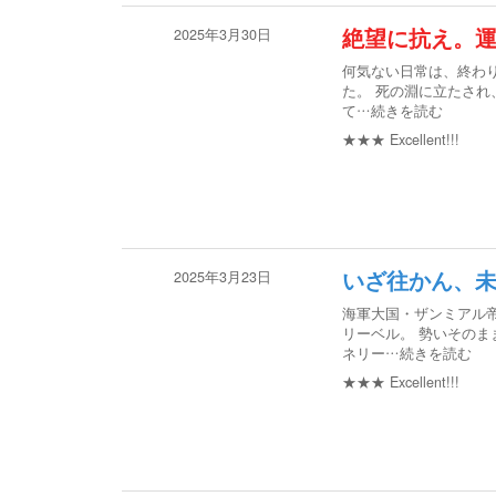
2025年3月30日
絶望に抗え。運
何気ない日常は、終わり
た。 死の淵に立たさ
て
…続きを読む
★★★
Excellent!!!
2025年3月23日
いざ往かん、
海軍大国・ザンミアル
リーベル。 勢いその
ネリー
…続きを読む
★★★
Excellent!!!