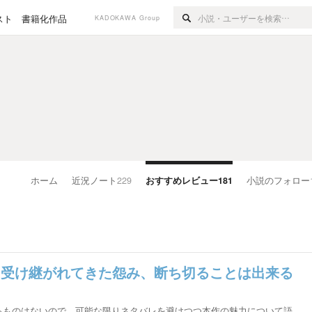
スト
書籍化作品
KADOKAWA Group
ホーム
近況ノート
229
おすすめレビュー
181
小説のフォロー
と受け継がれてきた怨み、断ち切ることは出来る
るものはないので、可能な限りネタバレを避けつつ本作の魅力について語