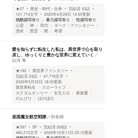
★
27
歴史・時代・伝奇
完結済
33
話
121,714
文字
2025年4月29日 14:55
更新
残酷描写有り
暴力描写有り
性描写有り
心霊
神
現代
ダーク・ファンタジー
憑依
悪霊
闇
希望
愛を知らずに転生した私は、異世界で心を取り
戻し、ゆっくりと豊かな世界に変えていく
／
白河 隼
★
193
異世界ファンタジー
完結済
24
話
47,719
文字
2025年5月22日 18:00
更新
異世界転生
スローライフ
カクヨムオンリー
女主人公
家族愛
のんびり
ほのぼの
皇国魔女航空戦隊
／
田舎師
★
397
SF
完結済
209
話
460,215
文字
2025年10月11日 23:12
更新