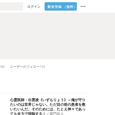
ログイン
新規登録
（無料）
189
ユーザーのフォロー
133
心霊医師・出雲凌《いずもりょう》～俺が守り
たいのは世界じゃない。ただ目の前の患者を救
いたいんだ。そのためには、たとえ神々であっ
ても全力で排除する！
／
羅門祐人