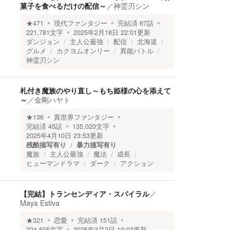
菓子を食べるだけの配信～
／
神霊刃シン
★
471
現代ファンタジー
完結済
67
話
221,781
文字
2025年2月18日 22:01
更新
ダンジョン
主人公最強
配信
北海道
グルメ
カクヨムオンリー
異能バトル
神霊刃シン
札付き魔族のやり直し～もち姫様の心を添えて
～
／
金剛ハヤト
★
136
異世界ファンタジー
完結済
45
話
135,020
文字
2025年4月10日 23:53
更新
残酷描写有り
暴力描写有り
魔族
主人公最強
魔法
成長
ヒューマンドラマ
ダーク
アクション
【完結】トランセンディア・スパイラル
／
Maya Estiva
★
321
恋愛
完結済
151
話
224,505
文字
2025年3月2日 19:03
更新