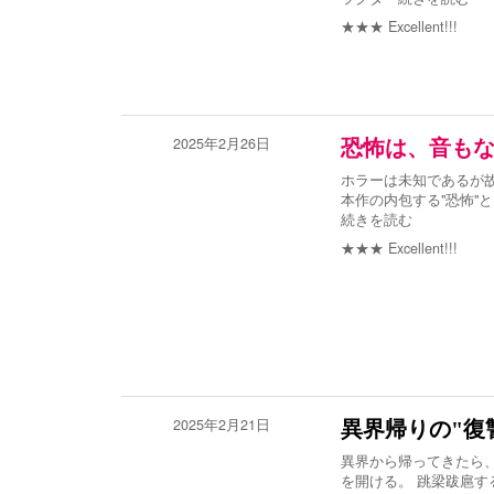
★★★
Excellent!!!
2025年2月26日
恐怖は、音も
ホラーは未知であるが
本作の内包する"恐怖"
続きを読む
★★★
Excellent!!!
2025年2月21日
異界帰りの"復
異界から帰ってきたら
を開ける。 跳梁跋扈す