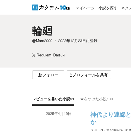
マイページ
小説を探す
ネク
輪廻
@Maro2000
2023年12月23日
に登録
Requiem_Daisuki
フォロー
プロフィールを共有
レビューを書いた小説
51
★をつけた小説
130
2025年4月19日
神代より連綿
か
ネタバレほど興醒めす