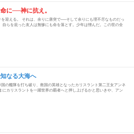
命に──神に抗え。
を迎える。 それは、余りに唐突で──そして余りにも理不尽なものだっ
れ、自らを庇った友人は無惨にも命を落とす。少年は憎んだ。この世の全
未知なる大海へ
帝国の艦隊を打ち破り、救国の英雄となったカリスラント第二王女アンネ
ままにカリスラントを一躍世界の覇者へと押し上げるかと思いきや、アン