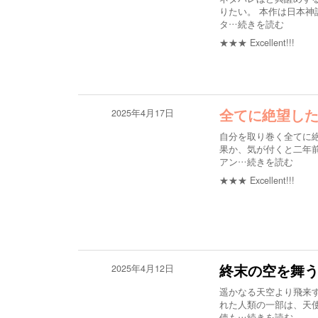
りたい。 本作は日本神
タ
…続きを読む
★★★
Excellent!!!
2025年4月17日
全てに絶望し
自分を取り巻く全てに
果か、気が付くと二年
アン
…続きを読む
★★★
Excellent!!!
2025年4月12日
終末の空を舞
遥かなる天空より飛来す
れた人類の一部は、天
使も
…続きを読む