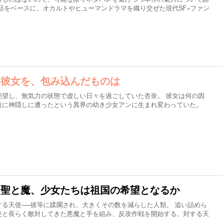
話をベースに、オカルトやヒューマンドラマを織り交ぜた現代SF×ファン
た彼女を、包み込んだものは
絶望し、無気力の状態で虚しい日々を過ごしていた杏奈。 彼女は何の因
前に神隠しに遭ったという異界の幼き少女アンに生まれ変わっていた。
う聖と魔、少女たちは祖国の希望となるか
る天使──彼等に蹂躙され、大きくその数を減らした人類。 追い詰めら
使と長らく敵対してきた悪魔と手を組み、反攻作戦を開始する。対する天