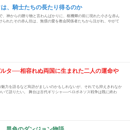
"は、騎士たちの長たり得るのか
るで、神からの贈り物と言わんばかりに、枢機卿の前に現れた小さな赤ん
付けられたその赤ん坊は、無償の愛を教会関係者たちから注がれ、やがて
ルタ──相容れぬ両国に生まれた二人の運命や
の魅力を語るなど烏滸がましいのかもしれないが、それでも抑えきれなか
いて語りたい。 舞台は古代ギリシャ──ペロポネソス戦争は既に終わ
る、異色のダンジョン物語