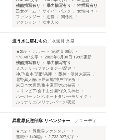
残酷描写有り
暴力描写有り
性描写有り
乙女ゲーム
サイバーパンク
女性向け
ファンタジー
恋愛
関係性
アクション
女主人公
這う水に潜むもの
／
水無月 氷泉
★
259
ホラー
完結済
66
話
178,487
文字
2025年3月30日 19:05
更新
残酷描写有り
暴力描写有り
ミステリー/ファンタジー/歴史
神戸/垂水/須磨/兵庫
阪神・淡路大震災
北野異人館/旧居留地/神戸市役所
東日本大震災/集中豪雨/水の被害
マリンピア/会下山公園/保久良神社
ハーバーランド/ポートタワー/モザイク
ルミナリエ/メリケンパーク/夜景
異世界反逆部隊 リベンジャー
／
ユーディ
★
752
異世界ファンタジー
連載中
1490
話
2,733,927
文字