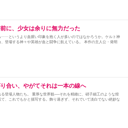
の前に、少女は余りに無力だった
る……というより血腥い印象を抱く人が多いのではなかろうか。ケルト神
角、登場する神々や英雄が血と闘争に飢えている。 本作の主人公・発明
がり合い、やがてそれは一本の線へ
る登場人物たち。 重厚な世界観──それを精緻に、硝子細工のような煌
以て、これでもかと描写する。飾り過ぎず、それでいて淡白でない絶妙な