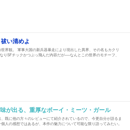
、祓い清めよ
の世界観。 軍事大国の新兵器暴走により現出した異界、その名もカクリ
かなりSFチックかつぶっ飛んだ内容だが──なんとこの世界のモチーフ、
ど味が出る、重厚なボーイ・ミーツ・ガール
は、既に他の方々のレビューにて紹介されているので、今更自分が語るま
一個人の感想ではあるが、本作の魅力について可能な限り語ってみたい。