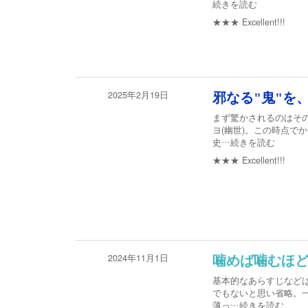
続きを読む
★★★
Excellent!!!
2025年2月19日
邪なる"鬼"を
まず驚かされるのはそ
ヨ(幽世)。この時点で
史
…続きを読む
★★★
Excellent!!!
2024年11月1日
噛めば噛むほ
基本的なあらすじなど
でもないと思い省略。
薄っ
…続きを読む