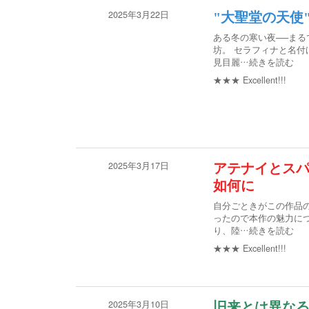
2025年3月22日
"大聖堂の天使
ある冬の寒い夜──ま
坊。 セラフィナと名
見目麗
…続きを読む
★★★
Excellent!!!
2025年3月17日
アテナイとスパ
如何に
自分ごときがこの作品
ったので本作の魅力につ
り、陸
…続きを読む
★★★
Excellent!!!
2025年3月10日
旧来とは異な