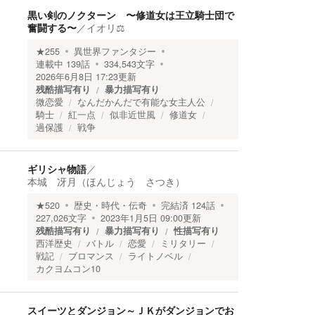
黒い剣のノクターン 〜修道女は王立騎士団で
奮闘する〜
／
イオリ⚖️
★
255
異世界ファンタジー
連載中
139
話
334,543
文字
2026年6月8日 17:23
更新
残酷描写有り
暴力描写有り
微恋愛
なんだかんだで有能な女主人公
騎士
紅一点
似非近世風
修道女
過保護
戦争
ギリシャ物語
／
本城 冴月（ほんじょう さつき）
★
520
歴史・時代・伝奇
完結済
124
話
227,026
文字
2023年1月5日 09:00
更新
残酷描写有り
暴力描写有り
性描写有り
西洋歴史
バトル
恋愛
ミリタリー
戦記
ブロマンス
ライトノベル
カクヨムコン10
スイーツとダンジョン～ＪＫがダンジョンでお