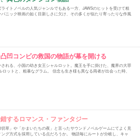
ライトノベルの人気ジャンルでもある一方、JAWSのヒットを受けて粗
ーパニック映画の如く目新しさに欠け、その多くが似たり寄ったりな作風
、凸凹コンビの救国の物語が幕を開ける
かされる、小国の幼き女王シャルロット。魔王を手に掛けた、魔界の大罪
ルロットと、粗暴なグラム。 信念も生き様も異なる両者が出会った時、
交錯するロマンス・ファンタジー
弟切草」や「かまいたちの夜」と言ったサウンドノベルゲームにてよく見
ィング方式を採用している点だろうか。 物語毎にルートが分岐し、キャ