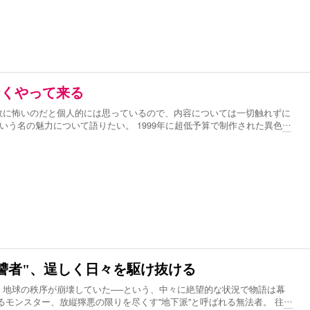
なくやって来る
故に怖いのだと個人的には思っているので、内容については一切触れずに
という名の魅力について語りたい。 1999年に超低予算で制作された異色
…
讐者"、逞しく日々を駆け抜ける
、地球の秩序が崩壊していた──という、中々に絶望的な状況で物語は幕
るモンスター、放縦獰悪の限りを尽くす"地下派"と呼ばれる無法者。 往
…