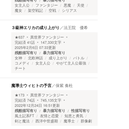
残酷描写有り
暴力描写有り
女主人公
ファンタジー
悪魔
天使
魔女
架空戦記
空戦
シリアス
３級神エリカの成り上がり
／
法王院 優希
★
637
異世界ファンタジー
完結済
41
話
147,330
文字
2025年2月6日 07:33
更新
残酷描写有り
暴力描写有り
女神
北欧神話
成り上がり
バトル
コメディ
女主人公
やがて主人公最強
チート
魔導士ウィヒトの予言
／
保紫 奏杜
★
173
異世界ファンタジー
完結済
74
話
745,135
文字
2022年12月24日 16:51
更新
残酷描写有り
暴力描写有り
性描写有り
風土記系FT
友情と恋愛
知恵と勇気
剣と魔法
西洋中世盛期
魔導士
群像劇