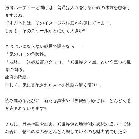
勇者パーティーと聞けば、普通は人々を守る正義の味方を想像し
ますよね。
ですが本作は、そのイメージを根底から覆してきます。
しかも、そのスケールがとにかく大きい‼️
ネタバレにならない範囲で語るなら――
「鬼の力」の危険性。
「地球」「異界迷宮カクリヨ」「異世界クマ国」という三つの世
界の関係。
政府の陰謀。
そして、鬼に支配された人々の洗脳を解く“踊り”。
読み進めるたびに、新たな真実や世界観が明かされ、どんどん惹
き込まれていきます✨️
さらに、日本神話や歴史、異世界側と地球側の思想の違いまで絡
み合い、物語の深みがどんどん増していくのも魅力的でした😁