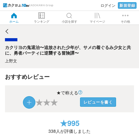
新規登録
ログイン
KADOKAWA Group
カクリヨの鬼退治〜追放された少年が、サメの着ぐるみ少女
と共に、勇者パーティに逆襲する冒険譚〜
ホーム
ランキング
小説を探す
マイページ
その他
カクリヨの鬼退治〜追放された少年が、サメの着ぐるみ少女と共
に、勇者パーティに逆襲する冒険譚〜
上野文
おすすめレビュー
★で称える
★
★
★
レビューを書く
★
995
338
人が評価しました