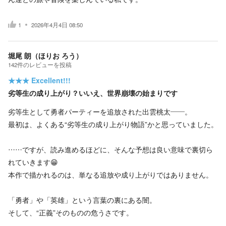
1
2026年4月4日 08:50
堀尾 朗（ほりお ろう）
142
件の
レビューを投稿
★★★
Excellent!!!
劣等生の成り上がり？いいえ、世界崩壊の始まりです
劣等生として勇者パーティーを追放された出雲桃太――。
最初は、よくある“劣等生の成り上がり物語”かと思っていました。
……ですが、読み進めるほどに、そんな予想は良い意味で裏切ら
れていきます😁
本作で描かれるのは、単なる追放や成り上がりではありません。
「勇者」や「英雄」という言葉の裏にある闇。
そして、“正義”そのものの危うさです。