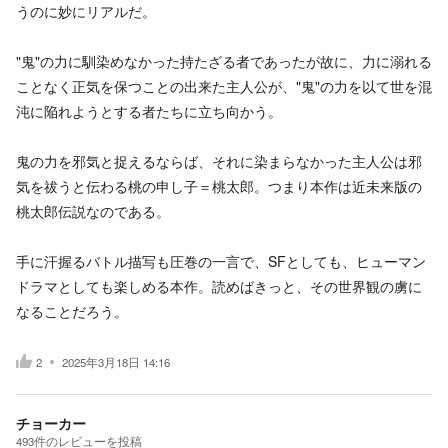
うのに妙にリアルだ。
"鬼"の力に馴染めなかった持たざる者であったが故に、力に溺れる
ことなく正気を保つことの出来た主人公が、"鬼"の力を以て世を混
沌に陥れようとする者たちに立ち向かう。
鬼の力を邪気と捉えるならば、それに染まらなかった主人公は邪
気を祓うと伝わる桃の申し子＝桃太郎。つまり本作は近未来版の
桃太郎伝説なのである。
手に汗握るバトル描写も圧巻の一言で、SFとしても、ヒューマン
ドラマとしても楽しめる本作。読めばきっと、その世界観の虜に
なることだろう。
2
2025年3月18日 14:16
チョーカー
493
件の
レビューを投稿