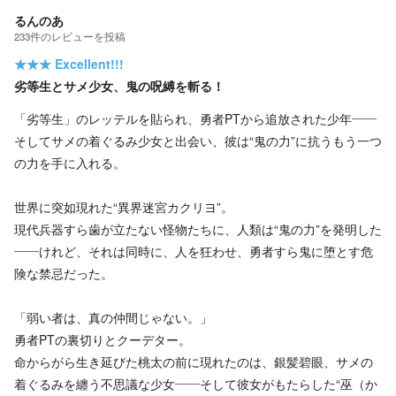
るんのあ
233
件の
レビューを投稿
★★★
Excellent!!!
劣等生とサメ少女、鬼の呪縛を斬る！
「劣等生」のレッテルを貼られ、勇者PTから追放された少年――
そしてサメの着ぐるみ少女と出会い、彼は“鬼の力”に抗うもう一つ
の力を手に入れる。
世界に突如現れた“異界迷宮カクリヨ”。
現代兵器すら歯が立たない怪物たちに、人類は“鬼の力”を発明した
――けれど、それは同時に、人を狂わせ、勇者すら鬼に堕とす危
険な禁忌だった。
「弱い者は、真の仲間じゃない。」
勇者PTの裏切りとクーデター。
命からがら生き延びた桃太の前に現れたのは、銀髪碧眼、サメの
着ぐるみを纏う不思議な少女――そして彼女がもたらした“巫（か