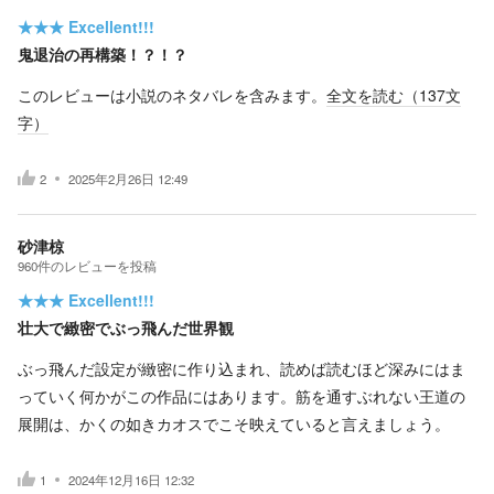
★★★
Excellent!!!
鬼退治の再構築！？！？
このレビューは小説のネタバレを含みます。
全文を読む（
137
文
字）
2
2025年2月26日 12:49
砂津椋
960
件の
レビューを投稿
★★★
Excellent!!!
壮大で緻密でぶっ飛んだ世界観
ぶっ飛んだ設定が緻密に作り込まれ、読めば読むほど深みにはま
っていく何かがこの作品にはあります。筋を通すぶれない王道の
展開は、かくの如きカオスでこそ映えていると言えましょう。
1
2024年12月16日 12:32