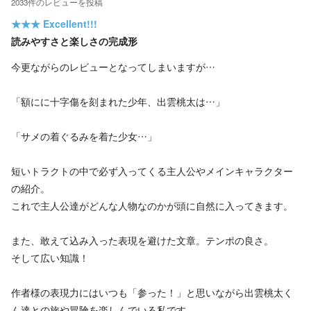
2033
件の
レビューを投稿
★★★
Excellent!!!
読みやすさと楽しさの完成形
今更ながらのレビューとなってしまいますが…
「額にに十字傷を刻まれた少年、出雲桃太は…」
「サメの着ぐるみを着た少女…」
短いトラクトの中で必ず入ってくる主人公やメインキャラクター
の紹介。
これで主人公達がどんな人物なのかが頭に自然に入ってきます。
また、敢えて込み入った表現を避けた文章。テンポの良さ。
そして広い知識！
作者様の表現力にはいつも「参った！」と思いながら出雲桃太く
ん達との旅や冒険を楽しんでいる私です。