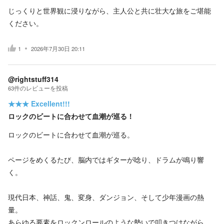
じっくりと世界観に浸りながら、主人公と共に壮大な旅をご堪能
ください。
1
2026年7月30日 20:11
@rightstuff314
63
件の
レビューを投稿
★★★
Excellent!!!
ロックのビートに合わせて血潮が巡る！
ロックのビートに合わせて血潮が巡る。
ページをめくるたび、脳内ではギターが唸り、ドラムが鳴り響
く。
現代日本、神話、鬼、変身、ダンジョン、そして少年漫画の熱
量。
あらゆる要素をロックンロールのような勢いで叩きつけながら、