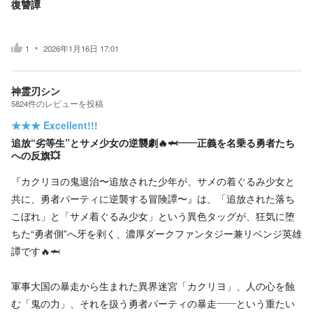
復讐譚
1
2026年1月16日 17:01
神霊刃シン
5824
件の
レビューを投稿
★★★
Excellent!!!
追放“劣等生”とサメ少女の逆襲劇🔥🦈――正義を名乗る勇者たち
への反旗💥
『カクリヨの鬼退治〜追放された少年が、サメの着ぐるみ少女と
共に、勇者パーティに逆襲する冒険譚〜』は、「追放された落ち
こぼれ」と「サメ着ぐるみ少女」という異色タッグが、狂気に堕
ちた“勇者側”へ牙を剥く、濃厚ダークファンタジー兼リベンジ英雄
譚です🔥🦈
軍事大国の暴走から生まれた異界迷宮「カクリヨ」、人の心を蝕
む「鬼の力」、それを扱う勇者パーティの暴走――という重たい