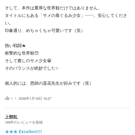
そして、本作は重厚な世界観だけではありません。
タイトルにもある「サメの着ぐるみ少女」――。安心してくださ
い。
印象通り、めちゃくちゃ可愛いです（笑）
熱い戦闘🔥
衝撃的な世界観😯
そして癒しのサメ少女😁
そのバランスが絶妙でした✨️
個人的には、恩師の遥花先生が好みです（笑）
1
2026年1月18日 16:27
上部乱
169
件の
レビューを投稿
★★★
Excellent!!!