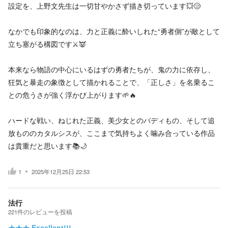
設定を、上野文先生は一切甘やかさず描き切っています💥😢
なかでも印象的なのは、力と正義に酔いしれた“勇者側”が敵として
立ち塞がる構図です⚔️👿
本来なら物語の中心にいるはずの勇者たちが、鬼の力に依存し、
狂気と暴走の象徴として描かれることで、「正しさ」を名乗るこ
との危うさが強く浮かび上がります🌱🔥
ハードな戦い、ねじれた正義、美少女とのバディもの、そして追
放もののカタルシスが、ここまで気持ちよく噛み合っている作品
は貴重だと思います📚🌙
1
2025年12月25日 22:53
法行
221
件の
レビューを投稿
★★★
Excellent!!!