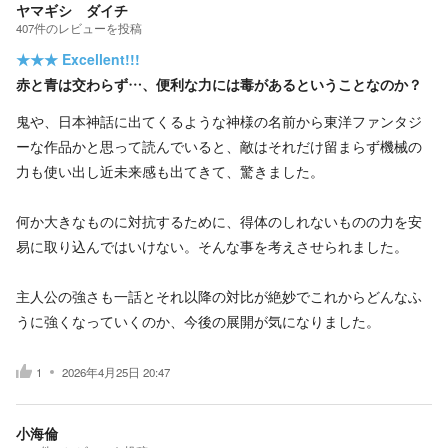
ヤマギシ ダイチ
407
件の
レビューを投稿
★★★
Excellent!!!
赤と青は交わらず…、便利な力には毒があるということなのか？
鬼や、日本神話に出てくるような神様の名前から東洋ファンタジ
ーな作品かと思って読んでいると、敵はそれだけ留まらず機械の
力も使い出し近未来感も出てきて、驚きました。
何か大きなものに対抗するために、得体のしれないものの力を安
易に取り込んではいけない。そんな事を考えさせられました。
主人公の強さも一話とそれ以降の対比が絶妙でこれからどんなふ
うに強くなっていくのか、今後の展開が気になりました。
1
2026年4月25日 20:47
小海倫