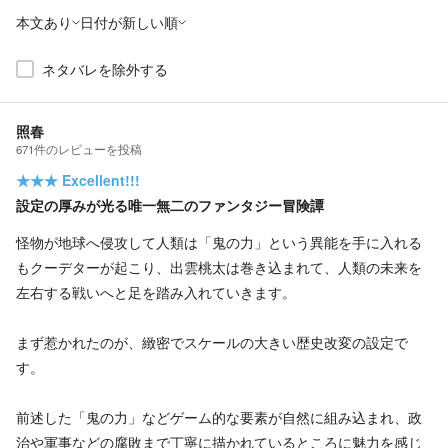
本文あり
日付が新しい順
ネタバレを除外する
照春
671
件の
レビューを投稿
★★★
Excellent!!!
設定の厚みが光る唯一無二のファンタジー冒険譚
怪物が地球へ侵攻して人類は「鬼の力」という異能を手に入れる
もクーデターが起こり、出雲桃太は巻き込まれて、人類の未来を
左右する戦いへと足を踏み入れていきます。
まず惹かれたのが、緻密でスケールの大きい歴史改変の設定で
す。
前述した「鬼の力」などゲーム的な要素が自然に組み込まれ、政
治や軍事などの腐敗まで丁寧に描かれているところに魅力を感じ