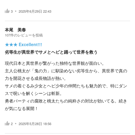
3
2025年6月29日 22:43
本尾 美春
107
件の
レビューを投稿
★★★
Excellent!!!
劣等生が異世界でサメとヘビと踊って世界を救う
現代日本と異世界が繋がった独特な世界観が面白い。
主人公桃太が「鬼の力」に馴染めない劣等生から、異世界で真の
力を開花させる成長物語が熱い。
サメの着ぐるみ少女とヘビ少年の仲間たちも魅力的で、特にダン
スで呪いを解くシーンは斬新。
勇者パーティの腐敗と桃太たちの純粋さの対比が効いてる。続き
が気になる展開！
2
2025年5月28日 18:56