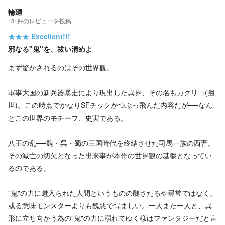
輪廻
181
件の
レビューを投稿
★★★
Excellent!!!
邪なる"鬼"を、祓い清めよ
まず驚かされるのはその世界観。
軍事大国の新兵器暴走により現出した異界、その名もカクリヨ(幽
世)。この時点でかなりSFチックかつぶっ飛んだ内容だが──なん
とこの世界のモチーフ、史実である。
八王の乱──魏・呉・蜀の三国時代を終結させた司馬一族の西晋。
その滅亡の切欠となった出来事が本作の世界観の基盤となってい
るのである。
"鬼"の力に魅入られた人間というものの醜さたるや尋常ではなく、
或る意味モンスターよりも醜悪で悍ましい。一人また一人と、異
形に立ち向かう為の"鬼"の力に溺れてゆく様はファンタジーだと言