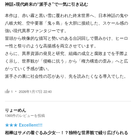
神話×現代終末の“派手さ”で一気に引き込む
本作は、赤い霧と黒い雪に覆われた終末世界へ、日本神話の鬼や
八岐大蛇、空中要塞「鬼ヶ島」を大胆に接続した、スケール感の
強い現代異界ファンタジーです。
冒頭から映像的な描写と勢いのある台詞回しで畳みかけ、ヒーロ
ー性と祭りのような高揚感を両立させています。
さらに、異界資源の発見と研究、組織の成立と腐敗までを手際よ
く示し、世界観が「侵略に抗う」から「権力構造の歪み」へと広
がっていく予感が濃い。
派手さの裏に社会性の芯があり、先を読みたくなる導入でした。
1
2026年1月17日 22:40
りょーめん
1365
件の
レビューを投稿
★★★
Excellent!!!
相棒はサメの着ぐるみ少女…！？独特な世界観で繰り広げられる