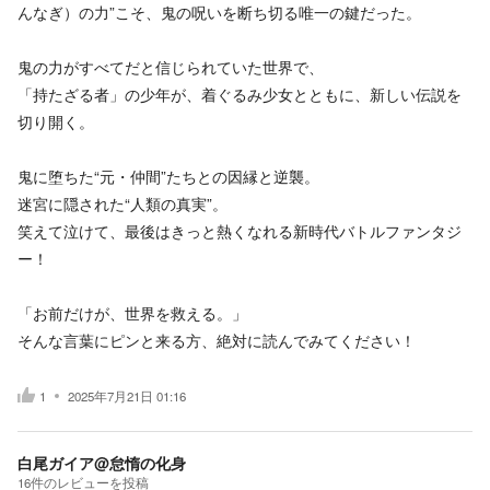
んなぎ）の力”こそ、鬼の呪いを断ち切る唯一の鍵だった。
鬼の力がすべてだと信じられていた世界で、
「持たざる者」の少年が、着ぐるみ少女とともに、新しい伝説を
切り開く。
鬼に堕ちた“元・仲間”たちとの因縁と逆襲。
迷宮に隠された“人類の真実”。
笑えて泣けて、最後はきっと熱くなれる新時代バトルファンタジ
ー！
「お前だけが、世界を救える。」
そんな言葉にピンと来る方、絶対に読んでみてください！
1
2025年7月21日 01:16
白尾ガイア@怠惰の化身
16
件の
レビューを投稿