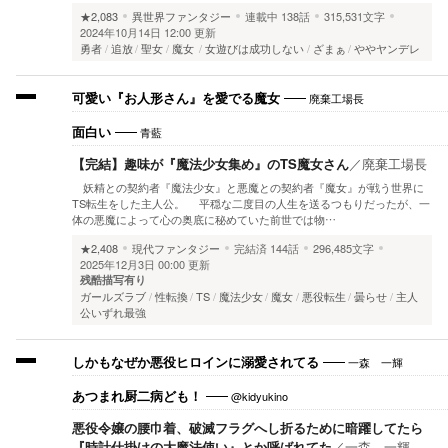
★2,083
異世界ファンタジー
連載中
138話
315,531文字
2024年10月14日 12:00 更新
勇者
追放
聖女
魔女
女遊びは成功しない
ざまぁ
ややヤンデレ
廃棄工場長
可愛い『お人形さん』を愛でる魔女
青藍
面白い
【完結】趣味が『魔法少女集め』のTS魔女さん
／
廃棄工場長
妖精との契約者『魔法少女』と悪魔との契約者『魔女』が戦う世界に
TS転生をした主人公。 平穏な二度目の人生を送るつもりだったが、一
体の悪魔によって心の奥底に秘めていた前世では物…
★2,408
現代ファンタジー
完結済
144話
296,485文字
2025年12月3日 00:00 更新
残酷描写有り
ガールズラブ
性転換
TS
魔法少女
魔女
悪役転生
曇らせ
主人
公いずれ最強
一森 一輝
しかもなぜか悪役ヒロインに溺愛されてる
@kidyukino
あつまれ厨二病ども！
悪役令嬢の腰巾着、破滅フラグへし折るために暗躍してたら
『時計仕掛けの大魔法使い』とか呼ばれてた
／
一森 一輝