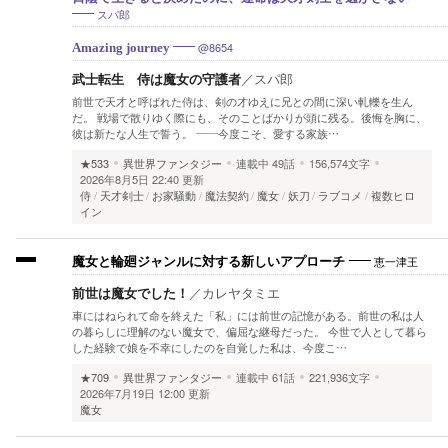
スパ郎
@8654
Amazing journey
武士転生 侍は魔女の守護者
／
スパ郎
前世で天才と呼ばれた侍は、剣の才ゆえに兄との間に深い軋轢を生ん
だ。 戦場で散りゆく際にも、そのことばかりが頭に残る。後悔を胸に、
彼は新たな人生で誓う。 ——今度こそ、愛する家族…
★533
異世界ファンタジー
連載中
49話
156,574文字
2026年8月5日 22:40 更新
侍
天才剣士
お家騒動
魔法契約
魔女
妖刀
ラブコメ
複数ヒロ
イン
恵一津王
魔女と輪廻ジャンルに対する新しいアプローチ
前世は魔女でした！
／
カレヤタミエ
車にはねられて命を終えた「私」には前世の記憶がある。前世の私は人
の暮らしに理解のない魔女で、偏屈な継母だった。 今世で人として暮ら
した経験で娘を不幸にしたのを自覚した私は、今度こ…
★709
異世界ファンタジー
連載中
61話
221,936文字
2026年7月19日 12:00 更新
魔女