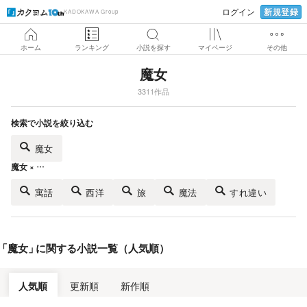
新規登録
ログイン
KADOKAWA Group
ホーム
ランキング
小説を探す
マイページ
その他
魔女
3311作品
検索で小説を絞り込む
魔女
魔女 × …
寓話
西洋
旅
魔法
すれ違い
「
魔女
」
に関する小説一覧（人気順）
人気順
更新順
新作順