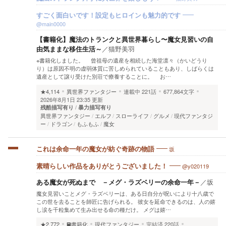
すごく面白いです！設定もヒロインも魅力的です
@main0000
【書籍化】魔法のトランクと異世界暮らし〜魔女見習いの自
由気ままな移住生活～
／
猫野美羽
※書籍化しました。 曾祖母の遺産を相続した海堂凛々（かいどうり
り）は原因不明の虚弱体質に苦しめられていることもあり、しばらくは
遺産として譲り受けた別荘で療養することに。 お…
★4,114
異世界ファンタジー
連載中
221話
677,864文字
2026年8月1日 23:35 更新
残酷描写有り
暴力描写有り
異世界ファンタジー
エルフ
スローライフ
グルメ
現代ファンタジ
ー
ドラゴン
もふもふ
魔女
坂
これは余命一年の魔女が紡ぐ奇跡の物語
@y020119
素晴らしい作品をありがとうございました！
ある魔女が死ぬまで －メグ・ラズベリーの余命一年－
／
坂
魔女見習いことメグ・ラズベリーは、ある日自分が呪いにより十八歳で
この世を去ることを師匠に告げられる。 彼女を延命できるのは、人の嬉
し涙を千粒集めて生み出せる命の種だけ。 メグは嬉…
★2,772
書籍化
現代ファンタジー
完結済
220話