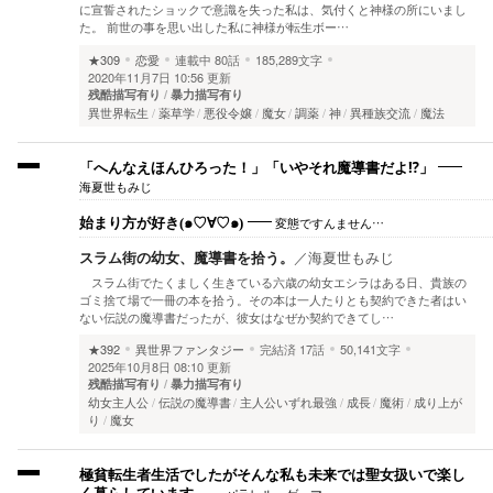
に宣誓されたショックで意識を失った私は、気付くと神様の所にいまし
た。 前世の事を思い出した私に神様が転生ボー…
★309
恋愛
連載中
80話
185,289文字
2020年11月7日 10:56 更新
残酷描写有り
暴力描写有り
異世界転生
薬草学
悪役令嬢
魔女
調薬
神
異種族交流
魔法
「へんなえほんひろった！」「いやそれ魔導書だよ⁉」
海夏世もみじ
変態ですんません…
始まり方が好き(๑♡∀♡๑)
スラム街の幼女、魔導書を拾う。
／
海夏世もみじ
スラム街でたくましく生きている六歳の幼女エシラはある日、貴族の
ゴミ捨て場で一冊の本を拾う。その本は一人たりとも契約できた者はい
ない伝説の魔導書だったが、彼女はなぜか契約できてし…
★392
異世界ファンタジー
完結済
17話
50,141文字
2025年10月8日 08:10 更新
残酷描写有り
暴力描写有り
幼女主人公
伝説の魔導書
主人公いずれ最強
成長
魔術
成り上が
り
魔女
極貧転生者生活でしたがそんな私も未来では聖女扱いで楽し