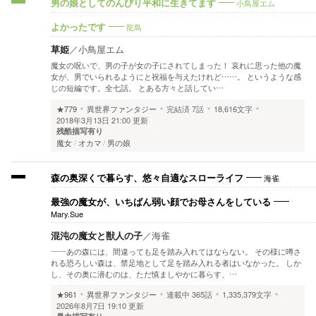
小鳥屋エム
男の娘としてのんびり平和に生きてます
龍鳥
よかったです
草姫
／
小鳥屋エム
魔女の呪いで、男の子が女の子にされてしまった！ 哀れに思った他の魔
女が、男でいられるようにと祝福を与えたけれど……。 というような感
じの短編です。全七話。 とある方々と話してい…
★779
異世界ファンタジー
完結済
7話
18,616文字
2018年3月13日 21:00 更新
残酷描写有り
魔女
オカマ
男の娘
海雀
森の奥深くで暮らす、悠々自適なスローライフ
最強の魔女が、いちばん弱い顔でお母さんをしている
Mary.Sue
混沌の魔女と獣人の子
／
海雀
――あの森には、間違っても足を踏み入れてはならない。 その様に噂さ
れる恐ろしい森は、禁足地として足を踏み入れる者はいなかった。 しか
し、その奥に潜むのは、ただ慎ましやかに暮らす、…
★961
異世界ファンタジー
連載中
365話
1,335,379文字
2026年8月7日 19:10 更新