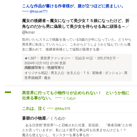
こんな作品が書ける作者様が、腹が立つほどに羨ましい。
@kazue771
魔女の後継者～魔女になって美少女ＴＳ娘になったけど、折
角なのだから男に偽装して美少女を侍らせる為に頑張る～
／
@kmsr
気付いたらスラムで残飯を漁っている5歳の少年になっていた。どうやら
異世界に転生していたらしい。 これからどうしようかと悩んでいたら魔
女に攫われて、後継者候補として猛獣が跋扈する森…
★1,327
異世界ファンタジー
完結済
41話
255,378文字
2024年12月10日 21:00 更新
残酷描写有り
性描写有り
オリジナル戦記
男主人公
女主人公
ＴＳ
冒険者
ダンジョン
異
世界婚姻譚
魔女
異世界に行っても小物作りが止められない！ というか他に
くろぬか
出来る事がない。
@May379
これは、泣く
蒼碧の小物屋
／
くろぬか
ある日突然”異世界”へと召喚された社畜、彩花碧。 ”勇者召喚”とか何
とか言っていますが、私にはド派手な事は何も出来ませんけども！？
魔法も使えないし、モンスターを屠る事も出…