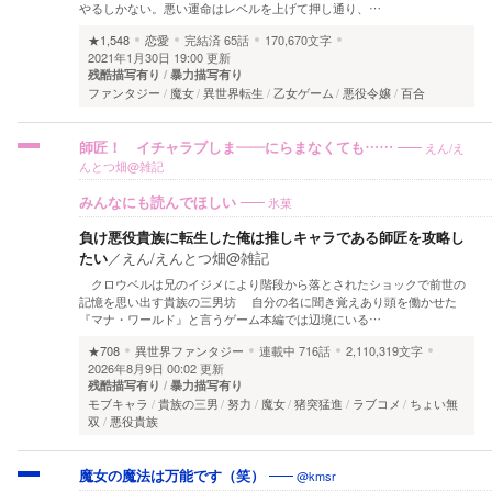
やるしかない。悪い運命はレベルを上げて押し通り、…
★1,548
恋愛
完結済
65話
170,670文字
2021年1月30日 19:00 更新
残酷描写有り
暴力描写有り
ファンタジー
魔女
異世界転生
乙女ゲーム
悪役令嬢
百合
えん/え
師匠！ イチャラブしま――にらまなくても……
んとつ畑@雑記
氷菓
みんなにも読んでほしい
負け悪役貴族に転生した俺は推しキャラである師匠を攻略し
たい
／
えん/えんとつ畑@雑記
クロウベルは兄のイジメにより階段から落とされたショックで前世の
記憶を思い出す貴族の三男坊 自分の名に聞き覚えあり頭を働かせた
『マナ・ワールド』と言うゲーム本編では辺境にいる…
★708
異世界ファンタジー
連載中
716話
2,110,319文字
2026年8月9日 00:02 更新
残酷描写有り
暴力描写有り
モブキャラ
貴族の三男
努力
魔女
猪突猛進
ラブコメ
ちょい無
双
悪役貴族
@kmsr
魔女の魔法は万能です（笑）