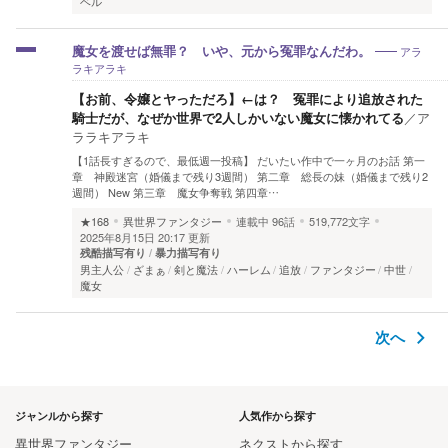
ベル
アラ
魔女を渡せば無罪？ いや、元から冤罪なんだわ。
ラキアラキ
【お前、令嬢とヤっただろ】←は？ 冤罪により追放された
騎士だが、なぜか世界で2人しかいない魔女に懐かれてる
／
ア
ララキアラキ
【1話長すぎるので、最低週一投稿】 だいたい作中で一ヶ月のお話 第一
章 神殿迷宮（婚儀まで残り3週間） 第二章 総長の妹（婚儀まで残り2
週間） New 第三章 魔女争奪戦 第四章…
★168
異世界ファンタジー
連載中
96話
519,772文字
2025年8月15日 20:17 更新
残酷描写有り
暴力描写有り
男主人公
ざまぁ
剣と魔法
ハーレム
追放
ファンタジー
中世
魔女
次へ
ジャンルから探す
人気作から探す
異世界ファンタジー
ネクストから探す