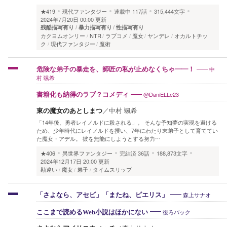
★419
現代ファンタジー
連載中
117話
315,444文字
2024年7月20日 00:00 更新
残酷描写有り
暴力描写有り
性描写有り
カクヨムオンリー
NTR
ラブコメ
魔女
ヤンデレ
オカルトチッ
ク
現代ファンタジー
魔術
中
危険な弟子の暴走を、師匠の私が止めなくちゃ――！
村 颯希
@DaniELLe23
書籍化も納得のラブ？コメディ
東の魔女のあとしまつ
／
中村 颯希
「14年後、勇者レイノルドに殺される」。 そんな予知夢の実現を避ける
ため、少年時代にレイノルドを攫い、7年にわたり末弟子として育ててい
た魔女・アデル。 彼を無能にしようとする努力…
★406
異世界ファンタジー
完結済
36話
188,873文字
2024年12月17日 20:00 更新
勘違い
魔女
弟子
タイムスリップ
森上サナオ
「さよなら、アセビ」「またね、ピエリス」
後ろバック
ここまで読めるWeb小説はほかにない