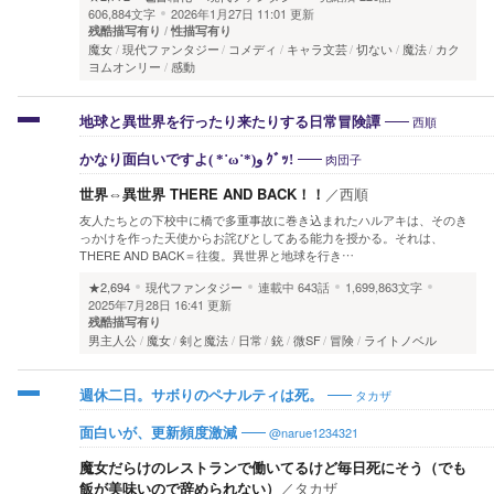
606,884文字
2026年1月27日 11:01 更新
残酷描写有り
性描写有り
魔女
現代ファンタジー
コメディ
キャラ文芸
切ない
魔法
カク
ヨムオンリー
感動
西順
地球と異世界を行ったり来たりする日常冒険譚
肉団子
かなり面白いですよ( *˙ω˙*)و ｸﾞｯ!
世界⇔異世界 THERE AND BACK！！
／
西順
友人たちとの下校中に橋で多重事故に巻き込まれたハルアキは、そのき
っかけを作った天使からお詫びとしてある能力を授かる。それは、
THERE AND BACK＝往復。異世界と地球を行き…
★2,694
現代ファンタジー
連載中
643話
1,699,863文字
2025年7月28日 16:41 更新
残酷描写有り
男主人公
魔女
剣と魔法
日常
銃
微SF
冒険
ライトノベル
タカザ
週休二日。サボりのペナルティは死。
@narue1234321
面白いが、更新頻度激減
魔女だらけのレストランで働いてるけど毎日死にそう（でも
飯が美味いので辞められない）
／
タカザ