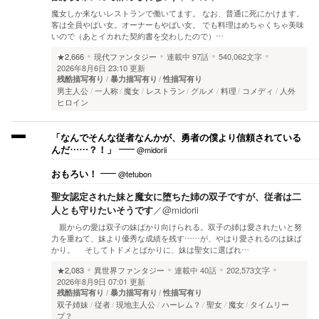
魔女しか来ないレストランで働いてます。 なお、普通に死にかけます。
客は全員やばい女。オーナーもやばい女。 でも料理はめちゃくちゃ美味
いので（あとイカれた契約書を交わしたので）…
★2,666
現代ファンタジー
連載中
97話
540,062文字
2026年8月6日 23:10 更新
残酷描写有り
暴力描写有り
性描写有り
男主人公
一人称
魔女
レストラン
グルメ
料理
コメディ
人外
ヒロイン
「なんでそんな従者なんかが、勇者の僕より信頼されている
@midorii
んだ……？！」
@tetubon
おもろい！
聖女認定された妹と魔女に堕ちた姉の双子ですが、従者は二
人とも守りたいそうです
／
@midorii
親からの愛は双子の妹ばかり向けられる。双子の姉は愛されたいと努
力を重ねて、妹より優秀な成績を残す……が、やはり愛されるのは妹ば
かり。 そしてトドメとばかりに、妹は聖女に選ばれ…
★2,083
異世界ファンタジー
連載中
40話
202,573文字
2026年8月9日 07:01 更新
残酷描写有り
暴力描写有り
性描写有り
双子姉妹
従者
現地主人公
ハーレム？
聖女
魔女
タイムリー
プ？