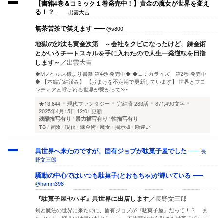
【書籍4巻＆コミック１巻発売中！】黄金の魔女が世界を変え
出雲大吉
る！？
@s800
無茶苦茶で笑えます
地獄の沙汰も黄金次第 ～会社をクビになったけど、錬金術
とかいうチートスキルを手に入れたので人生一発逆転を目指
します～
／
出雲大吉
◆Mノベルス様より書籍 第4巻 発売中◆ ◆コミカライズ 第2巻 発売中
◆ 【本編完結済み】 【おまけを不定期で更新しています】 世界とフロ
ンティアと呼ばれる世界が繋がって3…
★13,844
現代ファンタジー
完結済
283話
871,490文字
2025年4月15日 12:01 更新
残酷描写有り
暴力描写有り
性描写有り
TS
冒険
現代
錬金術
魔女
掲示板
勘違い
長
異世界へ来たのですが、固有ジョブが駄菓子屋でした
野文三郎
騒動の中心ではいつも駄菓子(とおもちゃ)が輝いている
@hamm398
『駄菓子屋ヤハギ』異世界に出店します
／
長野文三郎
剣と魔法の世界に来たのに、固有ジョブが『駄菓子屋』だって！？ ま
あいいか、戦うのは嫌いだから……。 不思議な力を秘めた駄菓子でルー