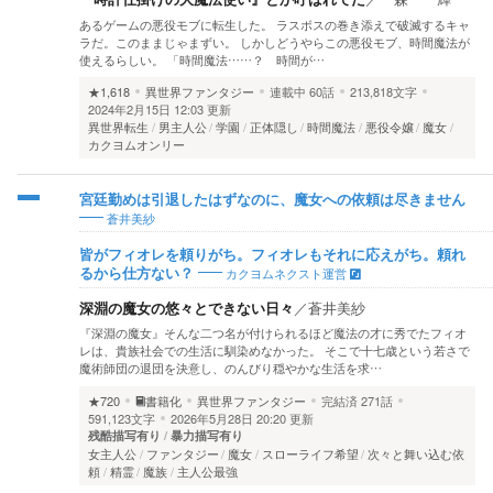
あるゲームの悪役モブに転生した。 ラスボスの巻き添えで破滅するキャ
ラだ。このままじゃまずい。 しかしどうやらこの悪役モブ、時間魔法が
使えるらしい。 「時間魔法……？ 時間が…
★1,618
異世界ファンタジー
連載中
60話
213,818文字
2024年2月15日 12:03 更新
異世界転生
男主人公
学園
正体隠し
時間魔法
悪役令嬢
魔女
カクヨムオンリー
宮廷勤めは引退したはずなのに、魔女への依頼は尽きません
蒼井美紗
皆がフィオレを頼りがち。フィオレもそれに応えがち。頼れ
カクヨムネクスト運営
るから仕方ない？
深淵の魔女の悠々とできない日々
／
蒼井美紗
『深淵の魔女』そんな二つ名が付けられるほど魔法の才に秀でたフィオ
レは、貴族社会での生活に馴染めなかった。 そこで十七歳という若さで
魔術師団の退団を決意し、のんびり穏やかな生活を求…
★720
書籍化
異世界ファンタジー
完結済
271話
591,123文字
2026年5月28日 20:20 更新
残酷描写有り
暴力描写有り
女主人公
ファンタジー
魔女
スローライフ希望
次々と舞い込む依
頼
精霊
魔族
主人公最強