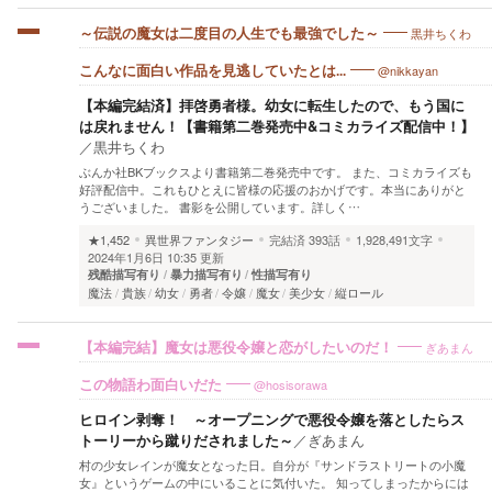
黒井ちくわ
～伝説の魔女は二度目の人生でも最強でした～
@nikkayan
こんなに面白い作品を見逃していたとは...
【本編完結済】拝啓勇者様。幼女に転生したので、もう国に
は戻れません！【書籍第二巻発売中&コミカライズ配信中！】
／
黒井ちくわ
ぶんか社BKブックスより書籍第二巻発売中です。 また、コミカライズも
好評配信中。これもひとえに皆様の応援のおかげです。本当にありがと
うございました。 書影を公開しています。詳しく…
★1,452
異世界ファンタジー
完結済
393話
1,928,491文字
2024年1月6日 10:35 更新
残酷描写有り
暴力描写有り
性描写有り
魔法
貴族
幼女
勇者
令嬢
魔女
美少女
縦ロール
ぎあまん
【本編完結】魔女は悪役令嬢と恋がしたいのだ！
@hosisorawa
この物語わ面白いだた
ヒロイン剥奪！ ～オープニングで悪役令嬢を落としたらス
トーリーから蹴りだされました～
／
ぎあまん
村の少女レインが魔女となった日。自分が『サンドラストリートの小魔
女』というゲームの中にいることに気付いた。 知ってしまったからには