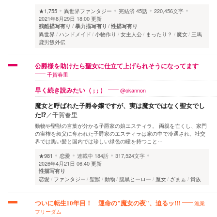
★1,755
異世界ファンタジー
完結済
45話
220,456文字
2021年8月29日 18:00 更新
残酷描写有り
暴力描写有り
性描写有り
異世界
ハンドメイド
小物作り
女主人公
まったり？
魔女
三馬
鹿男飯外伝
公爵様を助けたら聖女に仕立て上げられそうになってます
千賀春里
@okannon
早く続き読みたい（ ; ; ）
魔女と呼ばれた子爵令嬢ですが、実は魔女ではなく聖女でし
た⁉
／
千賀春里
動物や聖獣の言葉が分かる子爵家の娘エスティラ。 両親を亡くし、家門
の実権を叔父に奪われた子爵家のエスティラは家の中で冷遇され、社交
界では黒い髪と国内では珍しい緑色の瞳を持つこと…
★981
恋愛
連載中
184話
317,524文字
2026年4月21日 06:40 更新
性描写有り
恋愛
ファンタジー
聖獣
動物
腹黒ヒーロー
魔女
ざまぁ
貴族
漁業
ついに転生10年目！ 運命の"魔女の夜"、迫るッ!!!
フリーダム