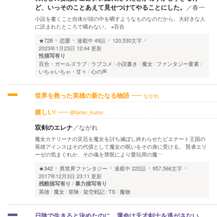
ど、いっそのことあえて見せつけてやることにした。
／
春一
小説を書くこと自体が頭の中を晒すようなものなのだから、大好きな人
に読まれたところで構わない。 ※百合
★728
恋愛
連載中
49話
120,530文字
2023年1月23日 12:44 更新
性描写有り
百合・ガールズラブ
ラブコメ
小説書き
魔女
ファンタジー要素
いちゃいちゃ・甘々
心の声
ながれ
世界を救った英雄の新たなる物語
@taran_kumo
嬉しい!
双剣のエレナ
／
ながれ
魔女カテリーナの災厄を魔女を討ち滅ぼし終わらせたビエナート王国の
英雄アインスはその代償として魔女の呪いをその身に受ける。 賢者エリ
ーゼの気まぐれか、その魂を禁呪により愛玩用の魔…
★342
異世界ファンタジー
連載中
222話
957,566文字
2017年12月3日 23:11 更新
残酷描写有り
暴力描写有り
英雄
魔女
冒険
架空戦記
TS
魔物
日陰で生きると決めたのに、運命は天才剣士を逃がさない