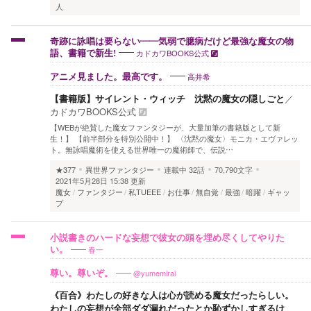
人
奇跡に詠唱は要らない――気弱で臆病だけど最強な魔女の物
カドカワBOOKS公式
語、書籍で新生!
高井希
アニメ見ました。最高です。
【書籍版】サイレント・ウィッチ 沈黙の魔女の隠しごと
／
カドカワBOOKS公式
【WEBが絶賛した魔女ファンタジーが、大量加筆の書籍版として新
生！】 【前半部分を特別公開中！】 〈沈黙の魔女〉モニカ・エヴァレッ
ト。無詠唱魔術を使える世界唯一の魔術師で、伝説…
★377
異世界ファンタジー
連載中
32話
70,790文字
2021年5月28日 15:38 更新
魔女
ファンタジー
私TUEEE
お仕事
無自覚
最強
暗躍
ギャッ
プ
小説書きのハードな妄想で彼女の頭を埋め尽くしてやりた
春一
い。
@yumemirai
尊い。尊いぞ。
《百合》わたしの好きな人は心が読める魔女だったらしい。
わたしの妄想が全部ダダ漏れだったとか恥ずかしすぎるけ