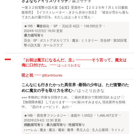
さよならアイリスウィッチ
／
森上サナオ
〜第３２回電撃小説大賞【金賞】受賞作〜 【２０２６年７月１０日書籍
版発売】 【イラストレーター：きさらぎゆり先生】 「彼女が空から落ち
てきたあの夏の日を、わたしははっきりと憶え…
★195
書籍化
SF
完結済
42話
138,593文字
2024年10月5日 19:00 更新
暴力描写有り
百合
SF
ポストアポカリプス
魔女
ミリタリー
百合SF
第32回電
撃小説大賞
ガールズラブ
「お前は魔王になるんだ、圭」――――そう言って、魔女は
はっとりおきな
俺に口付けた。
@EarthGorilla
呪と祝
こんなにも行きたかった異世界 -最弱の少年は、ただ復讐のた
めに魔女の手を取り力を求む-
／
はっとりおきな
※※※ 本格的に作家を目指すため、 〇最終更新分で第3部完結 および 〇
【無期限休載】 しております……(ｍ;翁)ｍすみません 現在新作を投稿
中。 『恋のキューピッド、あの…
★188
異世界ファンタジー
連載中
1,055話
1,466,407文字
2022年2月4日 12:30 更新
残酷描写有り
暴力描写有り
性描写有り
ハーレム
魔女
魔法
魔術
魔導
男主人公
主人公最弱
ライトノ