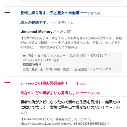
古宮九時
反転し繰り返す、王と魔女の御伽噺
世乃中ヒロ
珠玉の物語です。
Unnamed Memory
／
古宮九時
【電撃の新文芸より、書き下ろし章多数を含んだ全6巻発売中です。書籍
4巻の冒頭まで掲載】 ―― 全ては書き換えられる、無数の、そして無名
の物語だ。 「俺の達成者としての望みは、…
★1,769
異世界ファンタジー
完結済
48話
457,471文字
2017年7月11日 21:26 更新
残酷描写有り
恋愛
魔女
王
時間
戦闘
魔法
一話完結型
ハイファンタジー
わんた
amazonにて1巻好評発売中！
ポタいち
元なのにどの勇者よりも勇者らしい
勇者の俺がクビになったので爛れた生活を目指す～無職なの
に戦いで忙しく、女性に手を出す暇がないのだが！？～
／
わ
んた
【AmazonKindleにて電子書籍を発売しています！】
https://kakuyomu.jp/users/blink/news/16818093083936556820 …