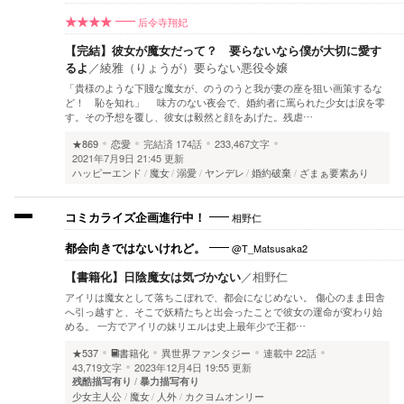
后令寺翔妃
★★★★
【完結】彼女が魔女だって？ 要らないなら僕が大切に愛す
るよ
／
綾雅（りょうが）要らない悪役令嬢
「貴様のような下賤な魔女が、のうのうと我が妻の座を狙い画策するな
ど！ 恥を知れ」 味方のない夜会で、婚約者に罵られた少女は涙を零
す。その予想を覆し、彼女は毅然と顔をあげた。残虐…
★869
恋愛
完結済
174話
233,467文字
2021年7月9日 21:45 更新
ハッピーエンド
魔女
溺愛
ヤンデレ
婚約破棄
ざまぁ要素あり
相野仁
コミカライズ企画進行中！
@T_Matsusaka2
都会向きではないけれど。
【書籍化】日陰魔女は気づかない
／
相野仁
アイリは魔女として落ちこぼれで、都会になじめない。 傷心のまま田舎
へ引っ越すと、そこで妖精たちと出会ったことで彼女の運命が変わり始
める。 一方でアイリの妹リエルは史上最年少で王都…
★537
書籍化
異世界ファンタジー
連載中
22話
43,719文字
2023年12月4日 19:55 更新
残酷描写有り
暴力描写有り
少女主人公
魔女
人外
カクヨムオンリー