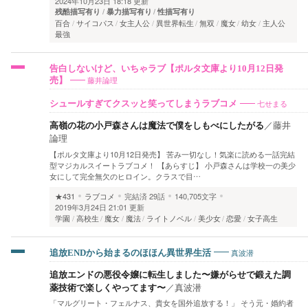
2024年10月23日 18:18 更新
残酷描写有り
暴力描写有り
性描写有り
百合
サイコパス
女主人公
異世界転生
無双
魔女
幼女
主人公
最強
告白しないけど、いちゃラブ【ポルタ文庫より10月12日発
藤井論理
売】
七せまる
シュールすぎてクスッと笑ってしまうラブコメ
高嶺の花の小戸森さんは魔法で僕をしもべにしたがる
／
藤井
論理
【ポルタ文庫より10月12日発売】 苦み一切なし！気楽に読める一話完結
型マジカルスイートラブコメ！ 【あらすじ】 小戸森さんは学校一の美少
女にして完全無欠のヒロイン。クラスで目…
★431
ラブコメ
完結済
29話
140,705文字
2019年3月24日 21:01 更新
学園
高校生
魔女
魔法
ライトノベル
美少女
恋愛
女子高生
真波潜
追放ENDから始まるのほほん異世界生活
追放エンドの悪役令嬢に転生しました〜嫌がらせで鍛えた調
薬技術で楽しくやってます〜
／
真波潜
「マルグリート・フェルナス、貴女を国外追放する！」 そう元・婚約者