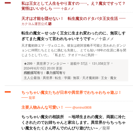
私は王女として人生をやり直すの……。え？魔女ですって？
十森メメ
覚悟はいいかしら
天才は才能を隠せない！ 転生魔女のドタバタ王女生活
カクヨム運営公式
転生の魔女～せっかく王女に生まれ変わったのに、無双しす
ぎてまた魔女って言われちゃいそうです～
／
十森メメ
天才魔術師エマ・ヴェロニカ。彼女は絶対攻略不可能と言われたダンジ
ョンに仲間たちとともに挑むも失敗し、とても短い18年の生涯に幕を閉
じようとしていた。 「私まだ、テオドールに気持…
★299
異世界ファンタジー
連載中
57話
131,058文字
2024年6月15日 20:00 更新
残酷描写有り
暴力描写有り
主人公最強
異世界
転生
学園
無双
天才魔術師
王女
魔女
ちっちゃい魔女たちが日本や異世界でわちゃわちゃ遊ぶ！
龍翠
@omino0808
主要人物みんな可愛い！
ちっちゃい魔女の相談所 ～地球生まれの魔女、両親に冷た
くされたのでお姉ちゃんと家出します。異世界からちっちゃ
い魔女をたくさん呼んでのんびり遊びたい～
／
龍翠