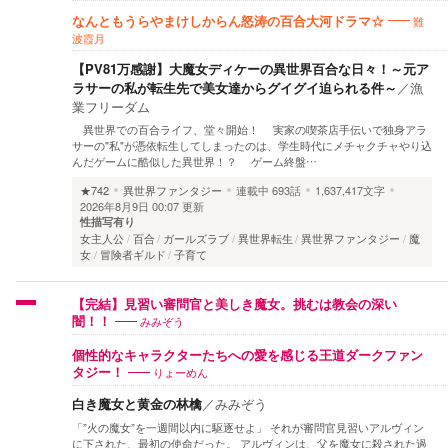
難
なんともうらやまけしからん怒涛の百合大河ドラマ☆
波霞月
【PV81万感謝】大魔女ディケーの異世界百合な日々！～元ア
ラサーの私が転生先で美女達からグイグイ迫られる件～
／
漁
業フリーダム
異世界での百合ライフ、堂々開始！ 実家の喫茶店手伝いで独身アラ
サーの"私"が憑依転生してしまったのは、学生時代にメチャクチャやり込
んだゲームに酷似した異世界！？ ゲーム終盤…
★742
異世界ファンタジー
連載中
693話
1,637,417文字
2026年8月9日 00:07 更新
性描写有り
女主人公
百合
ガールズラブ
異世界転生
異世界ファンタジー
魔
女
冒険者ギルド
子育て
【完結】見習い審問官と美しき魔女。挑むは教会の深い
みみぞう
闇！！
個性的なキャラクターたちへの愛を感じる王道ダークファン
りょーめん
タジー！
白き魔女と黄金の林檎
／
みみぞう
「”火の魔女”を一週間以内に駆逐せよ」 それが審問官見習いアルヴィン
に下された、最初の使命だった。 アルヴィンは、父を魔女に殺された過