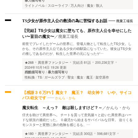
暴力描写有り
ライトノベル
スローライフ
万人向け
魔女
獣人
廃棄工場長
TS少女が原作主人公の救済の為に苦悩するお話
【完結】TS少女は魔女に堕ちても、原作主人公を幸せにした
い〜盲目の魔女〜
／
廃棄工場長
前世でプレイしたゲームの世界に、登場人物として転生したTS少女。し
かも、その原作主人公である少女の幼馴染になっていた。彼女はTS少女
の推しであるのだが、転生した世界の元になったゲ…
★268
異世界ファンタジー
完結済
81話
200,236文字
2024年10月14日 19:26 更新
残酷描写有り
暴力描写有り
性転換
TS
ガールズラブ
聖女
魔女
魔王
架空原作
【感謝３６万PV】魔女？ 魔王？ 幼女神？ いや、サイコ
かんら・から
パス幼女です
魔女転生 ～えっ？ 敵は殺しますけど？～
／
かんら・から
仔犬を助けて異世界へ。 チートを貰って意気揚々と赴いた異世界はハー
ドな状況の連続だった。 ０歳児から始まるサバイバルな日常。 迫りくる
モンスターと変態に身の危険を感じるも、…
★180
異世界ファンタジー
完結済
300話
598,681文字