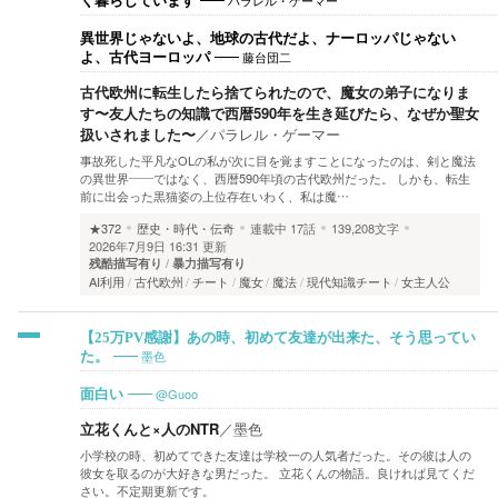
パラレル・ゲーマー
く暮らしています
異世界じゃないよ、地球の古代だよ、ナーロッパじゃない
藤台団二
よ、古代ヨーロッパ
古代欧州に転生したら捨てられたので、魔女の弟子になりま
す〜友人たちの知識で西暦590年を生き延びたら、なぜか聖女
扱いされました〜
／
パラレル・ゲーマー
事故死した平凡なOLの私が次に目を覚ますことになったのは、剣と魔法
の異世界――ではなく、西暦590年頃の古代欧州だった。 しかも、転生
前に出会った黒猫姿の上位存在いわく、私は魔…
★372
歴史・時代・伝奇
連載中
17話
139,208文字
2026年7月9日 16:31 更新
残酷描写有り
暴力描写有り
AI利用
古代欧州
チート
魔女
魔法
現代知識チート
女主人公
【25万PV感謝】あの時、初めて友達が出来た、そう思ってい
墨色
た。
@Guoo
面白い
立花くんと×人のNTR
／
墨色
小学校の時、初めてできた友達は学校一の人気者だった。その彼は人の
彼女を取るのが大好きな男だった。 立花くんの物語。良ければ見てくだ
さい。不定期更新です。