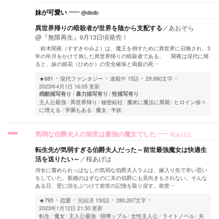
@dbdb
妹が可愛い
異世界帰りの暗殺者が世界を陰から支配する
／
あおぞら
@『無限再生』9月13日頃発売！
鈴木闇夜（すずきやみよ）は、魔王を倒すために異世界に召喚され、3
年の年月をかけて倒した異世界帰りの暗殺者である。 闇夜は現代に帰
ると、妹の姫花（ひめか）の安全確保と両親の死…
★681
現代ファンタジー
連載中
15話
29,880文字
2023年4月1日 16:05 更新
残酷描写有り
暴力描写有り
性描写有り
主人公最強
異世界帰り
秘密結社
魔術に魔法に異能
ヒロイン徐々
に増える
学園もある
魔女
半妖
桜あげは
気弱な伯爵夫人の前世は最強の魔女でした
転生先が気弱すぎる伯爵夫人だった～前世最強魔女は快適生
活を送りたい～
／
桜あげは
侍女に嘗められっぱなしの気弱な伯爵夫人ラムは、嫁入り先で辛い思い
をしていた。新婚のはずなのに夫の伯爵にも見向きもされない。そんな
ある日、壁に頭をぶつけて前世の記憶を取り戻す。前世…
★795
恋愛
完結済
150話
280,267文字
2023年1月12日 21:30 更新
転生
魔女
主人公最強
喧嘩ップル
女性主人公
ライトノベル
夫