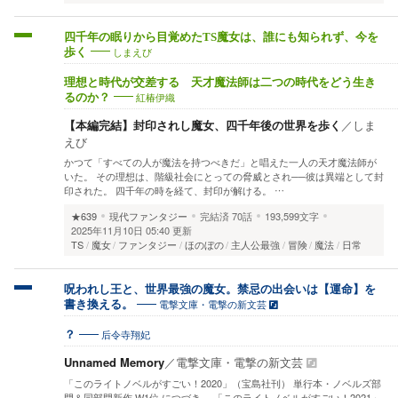
四千年の眠りから目覚めたTS魔女は、誰にも知られず、今を
しまえび
歩く
理想と時代が交差する 天才魔法師は二つの時代をどう生き
紅椿伊織
るのか？
【本編完結】封印されし魔女、四千年後の世界を歩く
／
しま
えび
かつて「すべての人が魔法を持つべきだ」と唱えた一人の天才魔法師が
いた。 その理想は、階級社会にとっての脅威とされ──彼は異端として封
印された。 四千年の時を経て、封印が解ける。 …
★639
現代ファンタジー
完結済
70話
193,599文字
2025年11月10日 05:40 更新
TS
魔女
ファンタジー
ほのぼの
主人公最強
冒険
魔法
日常
呪われし王と、世界最強の魔女。禁忌の出会いは【運命】を
電撃文庫・電撃の新文芸
書き換える。
后令寺翔妃
？
Unnamed Memory
／
電撃文庫・電撃の新文芸
「このライトノベルがすごい！2020」（宝島社刊） 単行本・ノベルズ部
門＆同部門新作 W1位 につづき、 「このライトノベルがすごい！2021」