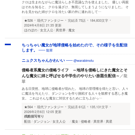
クロは生まれながらに魔法らしき不思議な力を使えました。 優しい両親
はそれを知ると、クロを遠ざけ、無視してしまうようになりました。 そ
れを見かねた姉がクロを冷たい家の外に連れ出して…
★526
現代ファンタジー
完結済
75話
184,833文字
2024年4月8日 21:35 更新
ほのぼの
女主人公
異世界
魔女
ちっちゃい魔女が地球侵略を始めたので、その様子を生配信
龍翠
します。
@warabimotu
ニュクスちゃんかわいい
侵略者系魔女の侵略ライフ ～地球を侵略しにきた魔女とそ
んな魔女に姉と呼ばせる中学生のやりたい放題生配信～
／
龍
翠
ある日突然、地球に侵略者が現れた。 地球の管理権を得たと言い、人々
に魔法を与えたり、ダンジョンを作り挑戦する人々を観察する悪しき魔
女。 これはそんな魔女に対抗するために立ち上がっ…
★564
現代ファンタジー
完結済
61話
135,131文字
2026年2月6日 12:05 更新
残酷描写有り
配信
ダンジョン
女主人公
魔女
侵略者
異世界
異星