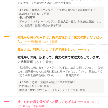
去を持つ。 その復讐のために伝説的な審問官…
★1,243
異世界ファンタジー
完結済
190話
396,840文字
2024年6月8日 13:19 更新
暴力描写有り
ダークファンタジー
シリアス
男主人公
魔女
剣と銃と魔法
つよ
つよ女性陣
悪魔の美少女双子姉妹
戦地から戻ってみれば、俺の居場所は「魔女の家」だけだっ
武州青嵐（さくら青嵐）
た。
🚙=3
魔女さん、料理ポンコツすぎて愛おしい。
戦地帰りの俺。訳あって、魔女の家で家政夫をしています。
／
武州青嵐（さくら青嵐）
戦地帰りの俺、セイファ・アルバルドは、途方に暮れていた。 なぜ
なら、婚約者のために必死に祖国に帰ってきたというのに、彼女はすで
にほかの男と婚約を結んでいた……。 捕虜交換で…
★1,310
恋愛
完結済
47話
126,297文字
2026年7月1日 07:00 更新
魔法陣
魔女
男性主人公
グルメ
ライトノベル
毒薬
綾雅（りょう
捨てられた君を僕がずっと愛してあげるよ
が）要らない悪役令嬢