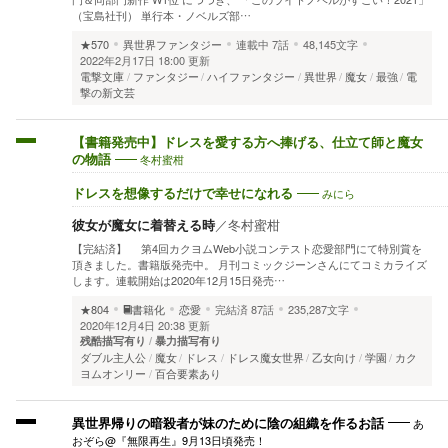
（宝島社刊） 単行本・ノベルズ部…
★570
異世界ファンタジー
連載中
7話
48,145文字
2022年2月17日 18:00 更新
電撃文庫
ファンタジー
ハイファンタジー
異世界
魔女
最強
電
撃の新文芸
【書籍発売中】ドレスを愛する方へ捧げる、仕立て師と魔女
冬村蜜柑
の物語
みにら
ドレスを想像するだけで幸せになれる
彼女が魔女に着替える時
／
冬村蜜柑
【完結済】 第4回カクヨムWeb小説コンテスト恋愛部門にて特別賞を
頂きました。書籍版発売中。 月刊コミックジーンさんにてコミカライズ
します。連載開始は2020年12月15日発売…
★804
書籍化
恋愛
完結済
87話
235,287文字
2020年12月4日 20:38 更新
残酷描写有り
暴力描写有り
ダブル主人公
魔女
ドレス
ドレス魔女世界
乙女向け
学園
カク
ヨムオンリー
百合要素あり
あ
異世界帰りの暗殺者が妹のために陰の組織を作るお話
おぞら@『無限再生』9月13日頃発売！