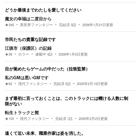
どうか最後までわたしを愛してください
魔女の幸福は二度目から
★
345
異世界ファンタジー
完結済
3
話
2026年1月21日
更新
市民たちの貴重な記録です
江猟市（保護区）の記録
★
39
ホラー
連載中
4
話
2026年1月5日
更新
目が覚めたらゲームの中だった（拉致監禁）
私のGMは悪いGMです
★
62
現代ファンタジー
完結済
5
話
2025年2月13日
更新
まず最初に言っておくことは、このトラックには轢ける人数に制
限がない
転生トラックと髭
★
100
現代ファンタジー
完結済
1
話
2025年2月2日
更新
遠くて近い未来、職業作家は姿を消した。