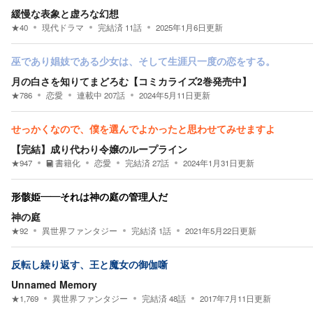
緩慢な表象と虚ろな幻想
★
40
現代ドラマ
完結済
11
話
2025年1月6日
更新
巫であり娼妓である少女は、そして生涯只一度の恋をする。
月の白さを知りてまどろむ【コミカライズ2巻発売中】
★
786
恋愛
連載中
207
話
2024年5月11日
更新
せっかくなので、僕を選んでよかったと思わせてみせますよ
【完結】成り代わり令嬢のループライン
★
947
書籍化
恋愛
完結済
27
話
2024年1月31日
更新
形骸姫――それは神の庭の管理人だ
神の庭
★
92
異世界ファンタジー
完結済
1
話
2021年5月22日
更新
反転し繰り返す、王と魔女の御伽噺
Unnamed Memory
★
1,769
異世界ファンタジー
完結済
48
話
2017年7月11日
更新