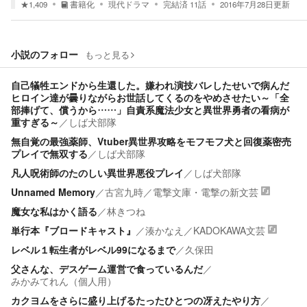
★
1,409
書籍化
現代ドラマ
完結済
11
話
2016年7月28日
更新
小説のフォロー
もっと見る
自己犠牲エンドから生還した。嫌われ演技バレしたせいで病んだ
ヒロイン達が曇りながらお世話してくるのをやめさせたい～「全
部捧げて、償うから……」自責系魔法少女と異世界勇者の看病が
重すぎる～
／
しば犬部隊
無自覚の最強薬師、Vtuber異世界攻略をモフモフ犬と回復薬密売
プレイで無双する
／
しば犬部隊
凡人呪術師のたのしい異世界悪役プレイ
／
しば犬部隊
Unnamed Memory
／
古宮九時
／
電撃文庫・電撃の新文芸
魔女な私はかく語る
／
林きつね
単行本『ブロードキャスト』
／
湊かなえ
／
KADOKAWA文芸
レベル１転生者がレベル99になるまで
／
久保田
父さんな、デスゲーム運営で食っているんだ
／
みかみてれん（個人用）
カクヨムをさらに盛り上げるたったひとつの冴えたやり方
／