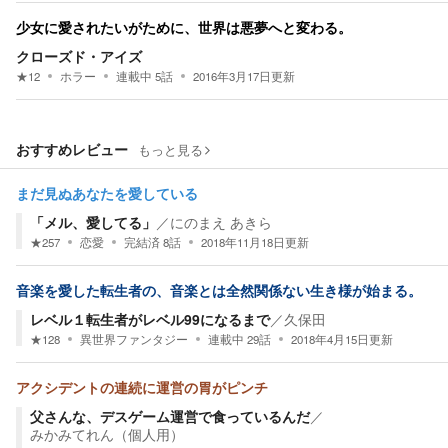
少女に愛されたいがために、世界は悪夢へと変わる。
クローズド・アイズ
★
12
ホラー
連載中
5
話
2016年3月17日
更新
おすすめレビュー
もっと見る
まだ見ぬあなたを愛している
「メル、愛してる」
／
にのまえ あきら
★
257
恋愛
完結済
8
話
2018年11月18日
更新
音楽を愛した転生者の、音楽とは全然関係ない生き様が始まる。
レベル１転生者がレベル99になるまで
／
久保田
★
128
異世界ファンタジー
連載中
29
話
2018年4月15日
更新
アクシデントの連続に運営の胃がピンチ
父さんな、デスゲーム運営で食っているんだ
／
みかみてれん（個人用）