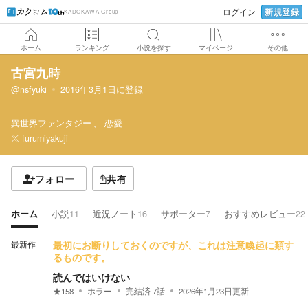
新規登録
ログイン
KADOKAWA Group
ホーム
ランキング
小説を探す
マイページ
その他
古宮九時
@nsfyuki
2016年3月1日
に登録
異世界ファンタジー
恋愛
furumiyakuji
フォロー
共有
ホーム
小説
11
近況ノート
16
サポーター
7
おすすめレビュー
22
最新作
最初にお断りしておくのですが、これは注意喚起に類す
るものです。
読んではいけない
★
158
ホラー
完結済
7
話
2026年1月23日
更新