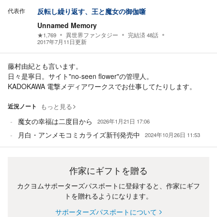
代表作
反転し繰り返す、王と魔女の御伽噺
Unnamed Memory
★
1,769
異世界ファンタジー
完結済
48
話
2017年7月11日
更新
藤村由紀とも言います。
日々是寧日。サイト"no-seen flower"の管理人。
KADOKAWA 電撃メディアワークスでお仕事してたりします。
近況ノート
もっと見る
魔女の幸福は二度目から
2026年1月21日 17:06
月白・アンメモコミカライズ新刊発売中
2024年10月26日 11:53
作家にギフトを贈る
カクヨムサポーターズパスポートに登録すると、作家にギフ
トを贈れるようになります。
サポーターズパスポートについて