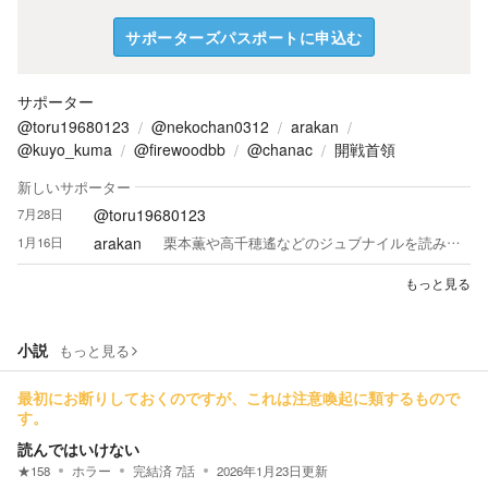
サポーターズパスポートに申込む
サポーター
@toru19680123
@nekochan0312
arakan
@kuyo_kuma
@firewoodbb
@chanac
開戦首領
新しいサポーター
@toru19680123
7月28日
arakan
1月16日
栗本薫や高千穂遙などのジュブナイルを読み漁ってました
もっと見る
小説
もっと見る
最初にお断りしておくのですが、これは注意喚起に類するもので
す。
読んではいけない
★
158
ホラー
完結済
7
話
2026年1月23日
更新