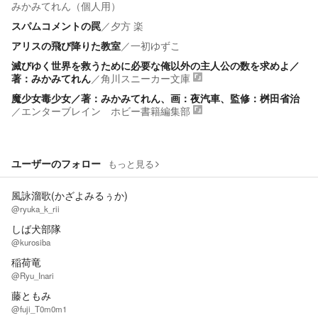
みかみてれん（個人用）
スパムコメントの罠
／
夕方 楽
アリスの飛び降りた教室
／
一初ゆずこ
滅びゆく世界を救うために必要な俺以外の主人公の数を求めよ／
著：みかみてれん
／
角川スニーカー文庫
魔少女毒少女／著：みかみてれん、画：夜汽車、監修：桝田省治
／
エンターブレイン ホビー書籍編集部
ユーザーのフォロー
もっと見る
風詠溜歌(かざよみるぅか)
@ryuka_k_rii
しば犬部隊
@kurosiba
稲荷竜
@Ryu_Inari
藤ともみ
@fuji_T0m0m1