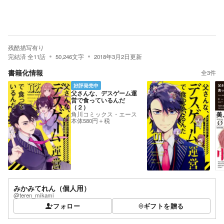
残酷描写有り
完結済
全
11
話
50,246
文字
2018年3月2日
更新
書籍化情報
全
3
件
好評発売中
父さんな、デスゲーム運
営で食っているんだ
（２）
角川コミックス・エース
本体580円＋税
みかみてれん（個人用）
@teren_mikami
フォロー
ギフトを贈る