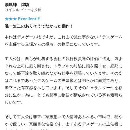
湊風紳 煌騎
217
件の
レビューを投稿
★★★
Excellent!!!
唯一無二のありそうでなかった傑作！
本作はデスゲーム物ですが、これまで見た事がない「デスゲーム
を主催する立場からの視点」の物語になっています。
主人公は、自らが勤務する会社の執行役員達の評価に怯え、気ま
ぐれな上司に振り回され、トラブルの対処に頭を悩ませ、必死に
なって部下達を取り纏めながら仕事を頑張っていきます。その姿
はこれまであったデスゲームの黒幕像とは明らかに異質であり、
際立った存在感を示しています。そしてそのキャラクター性を存
分に生かす為に、とても見事に物語が構成されている事も素晴ら
しいです。
そして主人公は非常に家族想いで人情味あふれる小市民で、穏や
かで優しい、真面目な性格です。よくあるデスゲームの主催者に