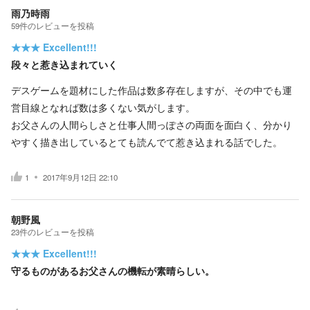
雨乃時雨
59
件の
レビューを投稿
★★★
Excellent!!!
段々と惹き込まれていく
デスゲームを題材にした作品は数多存在しますが、その中でも運
営目線となれば数は多くない気がします。
お父さんの人間らしさと仕事人間っぽさの両面を面白く、分かり
やすく描き出しているとても読んでて惹き込まれる話でした。
1
2017年9月12日 22:10
朝野風
23
件の
レビューを投稿
★★★
Excellent!!!
守るものがあるお父さんの機転が素晴らしい。