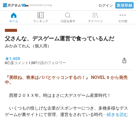
新規登録
ログイン
KADOKAWA Group
ホーム
ランキング
小説を探す
マイページ
その他
父さんな、デスゲーム運営で食っているんだ
みかみてれん（個人用）
★
1,409
8
応援コメント
1,597
小説のフォロワー
『美咲ね、将来はパパとケッコンするの！』 NOVEL 0 から発売
中。
西暦２０ＸＸ年。時はまさに大デスゲーム産業時代！
いくつもの怪しげな企業がスポンサーにつき、多種多様なデス
ゲームが裏サイトにて管理、運営をされている時代
…続きを読む