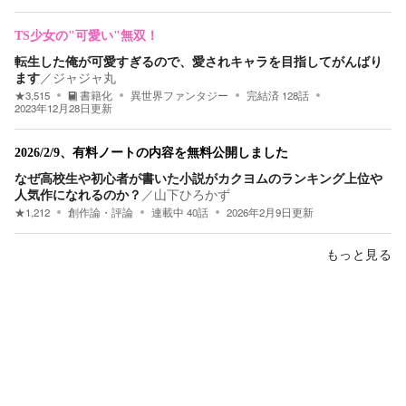
TS少女の"可愛い"無双！
転生した俺が可愛すぎるので、愛されキャラを目指してがんばり
ます
／
ジャジャ丸
★
3,515
書籍化
異世界ファンタジー
完結済
128
話
2023年12月28日
更新
2026/2/9、有料ノートの内容を無料公開しました
なぜ高校生や初心者が書いた小説がカクヨムのランキング上位や
人気作になれるのか？
／
山下ひろかず
★
1,212
創作論・評論
連載中
40
話
2026年2月9日
更新
もっと見る