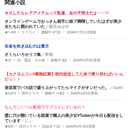
関連小説
キスしたらレアアイテムって私達、女の子同士だよ……!?
オンラインゲームでおっさん相手に姫プ満喫していたはずが美少
女たちに囲われていた
／
最宮みはや
★
1,435
ラブコメ
連載中
277
話
2026年7月31日
更新
生命を吹き込むのは貴方
さくらいろセリフ集
／
零桜
★
21
詩・童話・その他
連載中
8
話
2024年5月9日
更新
【カクヨムコン9最熱狂賞】校内放送してた体で乗り切ればいいん
だっ！！
放送室でバカ話で盛り上がってたらマイクがオンだった。
／
izumi
★
5,874
現代ドラマ
連載中
119
話
2026年4月5日
更新
なんでこいつら配信でラブコメしているの？
壁に穴が開いている部屋で隣人の美少女VTuberが今日も配信をし
ています
／
にぃ
★
659
現代ドラマ
完結済
71
話
2025年5月16日
更新