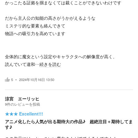
かっこたる証拠を掴まなくては裁くことができないわけです
だから主人公の知能の高さがうかがえるような
ミステリ的な要素も絡んできて
物語への吸引力を高めています
全体的に魔女という設定やキャラクタへの解像度が高く、
読んでいて違和…
続きを読む
5
2024年10月16日 13:50
涼宮 エーリッヒ
9
件の
レビューを投稿
★★★
Excellent!!!
アニメ化したら人気が出る期待大の作品♪ 超絶注目＋期待してま
す♪