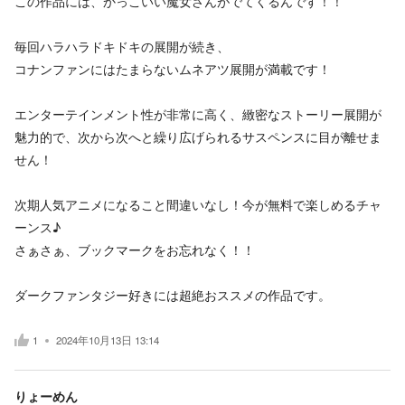
この作品には、かっこいい魔女さんがでてくるんです！！
毎回ハラハラドキドキの展開が続き、
コナンファンにはたまらないムネアツ展開が満載です！
エンターテインメント性が非常に高く、緻密なストーリー展開が
魅力的で、次から次へと繰り広げられるサスペンスに目が離せま
せん！
次期人気アニメになること間違いなし！今が無料で楽しめるチャ
ーンス♪
さぁさぁ、ブックマークをお忘れなく！！
ダークファンタジー好きには超絶おススメの作品です。
1
2024年10月13日 13:14
りょーめん