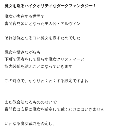
魔女を巡るハイクオリティなダークファンタジー！
魔女が実在する世界で
審問官見習いとなった主人公・アルヴィン
それは仇となる白い魔女を捜すためでした
魔女を憎みながらも
下町で医者をして暮らす魔女クリスティーと
協力関係を結ぶことになっていきます
この時点で、かなりわくわくする設定ですよね
また教会法なるもののせいで
審問官は安易に魔女を断定して裁くわけにはいきません
いわゆる魔女裁判を否定し、