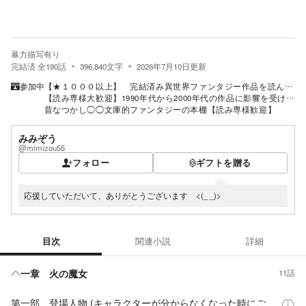
暴力描写有り
完結済
全
190
話
396,840
文字
2026年7月10日
更新
参加中
【★１０００以上】 完結済み異世界ファンタジー作品を読んでみよう🌟
【読み専様大歓迎】1990年代から2000年代の作品に影響を受けた人達集まれ！
昔なつかし◯◯文庫的ファンタジーの本棚【読み専様歓迎】
みみぞう
@mimizou55
フォロー
ギフトを贈る
応援していただいて、ありがとうございます <(_ _)>
目次
関連小説
詳細
目次
一章 火の魔女
11話
第一部 登場人物 (キャラクターが分からなくなった時にご