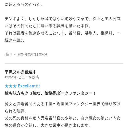
に超えるものだった。
テンポよく、しかし浮薄ではない絶妙な文章で、次々と主人公或
いはその仲間たちに襲い来る試練を描いた本作。
それは読者を飽きさせることなく、審問官、処刑人、枢機卿、…
続きを読む
1
2024年2月7日 20:04
平沢ヌル@低速中
42
件の
レビューを投稿
★★★
Excellent!!!
敵も味方もクセ強な、陰謀系ダークファンタジー！
魔女と異端審問のある中世〜近世風ファンタジー世界で繰り広げ
られる陰謀。
父の死の真相を追う異端審問官の少年と、白き魔女の娘という女
性の運命が交錯し、大きな歯車が動き出します。