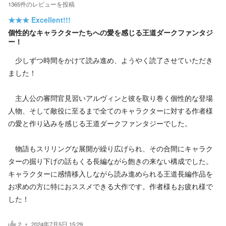
1365
件の
レビューを投稿
★★★
Excellent!!!
個性的なキャラクターたちへの愛を感じる王道ダークファンタジ
ー！
少しずつ時間をかけて読み進め、ようやく読了させていただき
ました！
主人公の審問官見習いアルヴィンと彼を取り巻く個性的な登場
人物、そして敵役に至るまで全てのキャラクターに対する作者様
の愛と作り込みを感じる王道ダークファンタジーでした。
物語もスリリングな展開が繰り広げられ、その合間にキャラク
ターの掘り下げの話もくる長編ながら飽きの来ない構成でした。
キャラクターに感情移入しながら読み進められる王道長編作品を
お求めの方に特におススメできる大作です。作者様もお疲れ様で
した！
2
2024年7月5日 15:29