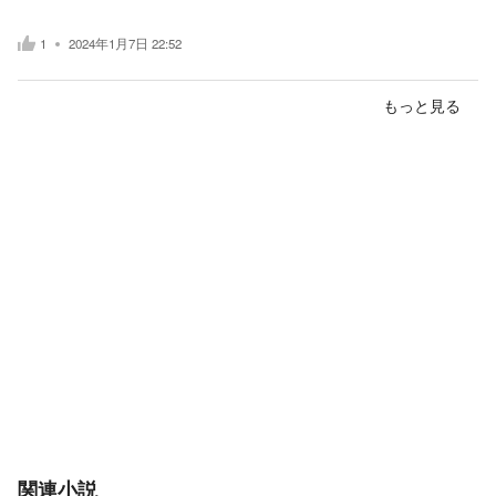
1
2024年1月7日 22:52
もっと見る
関連小説