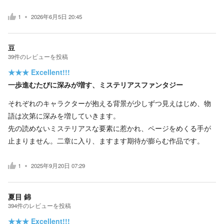
1
2026年6月5日 20:45
豆
39
件の
レビューを投稿
★★★
Excellent!!!
一歩進むたびに深みが増す、ミステリアスファンタジー
それぞれのキャラクターが抱える背景が少しずつ見えはじめ、物
語は次第に深みを増していきます。
先の読めないミステリアスな要素に惹かれ、ページをめくる手が
止まりません。二章に入り、ますます期待が膨らむ作品です。
1
2025年9月20日 07:29
夏目 錦
394
件の
レビューを投稿
★★★
Excellent!!!