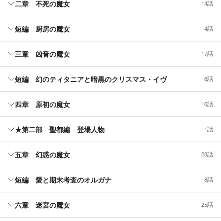
二章 不死の魔女
14話
短編 厨房の魔女
4話
三章 凶音の魔女
17話
短編 幻のティタニアと暗黒のクリスマス・イヴ
6話
四章 原初の魔女
16話
★第二部 聖都編 登場人物
1話
五章 幻惑の魔女
23話
短編 愛と期末考査のオルガナ
8話
六章 迷宮の魔女
25話