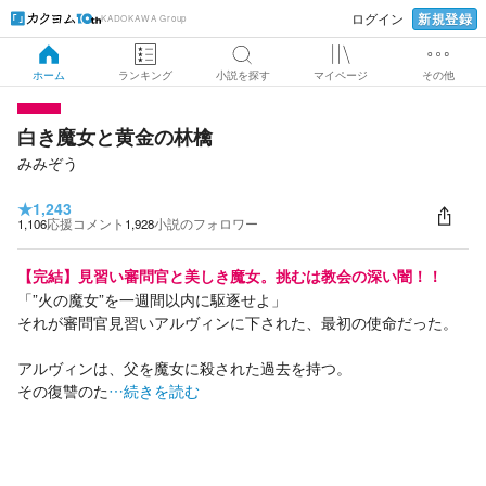
新規登録
ログイン
KADOKAWA Group
ホーム
ランキング
小説を探す
マイページ
その他
白き魔女と黄金の林檎
みみぞう
★
1,243
1,106
応援コメント
1,928
小説のフォロワー
【完結】見習い審問官と美しき魔女。挑むは教会の深い闇！！
「”火の魔女”を一週間以内に駆逐せよ」
それが審問官見習いアルヴィンに下された、最初の使命だった。
アルヴィンは、父を魔女に殺された過去を持つ。
その復讐のた
…続きを読む