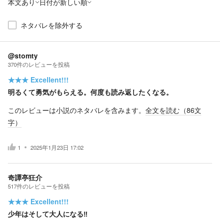
本文あり
日付が新しい順
ネタバレを除外する
@stomty
370
件の
レビューを投稿
★★★
Excellent!!!
明るくて勇気がもらえる。何度も読み返したくなる。
このレビューは小説のネタバレを含みます。
全文を読む（
86
文
字）
1
2025年1月23日 17:02
奇譚亭狂介
517
件の
レビューを投稿
★★★
Excellent!!!
少年はそして大人になる‼️