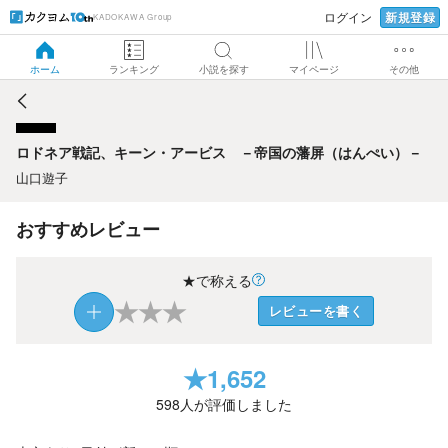
新規登録
ログイン
KADOKAWA Group
ロドネア戦記、キーン・アービス －帝国の藩屏（はんぺ
い）－
ホーム
ランキング
小説を探す
マイページ
その他
ロドネア戦記、キーン・アービス －帝国の藩屏（はんぺい）－
山口遊子
おすすめレビュー
★で称える
★
★
★
レビューを書く
★
1,652
598
人が評価しました