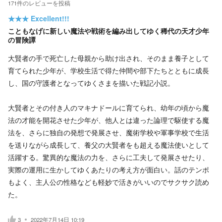
171
件の
レビューを投稿
★★★
Excellent!!!
こともなげに新しい魔法や戦術を編み出してゆく稀代の天才少年
の冒険譚
大賢者の手で死亡した母親から助け出され、そのまま養子として
育てられた少年が、学校生活で得た仲間や部下たちとともに成長
し、国の守護者となってゆくさまを描いた戦記小説。
大賢者とその付き人のマキナドールに育てられ、幼年の頃から魔
法の才能を開花させた少年が、他人とは違った論理で駆使する魔
法を、さらに独自の発想で発展させ、魔術学校や軍事学校で生活
を送りながら成長して、養父の大賢者をも超える魔法使いとして
活躍する。驚異的な魔法の力を、さらに工夫して発展させたり、
実際の運用に生かしてゆくあたりの考え方が面白い。話のテンポ
もよく、主人公の性格なども軽妙で活きがいいのでサクサク読め
た。
3
2022年7月14日 10:19