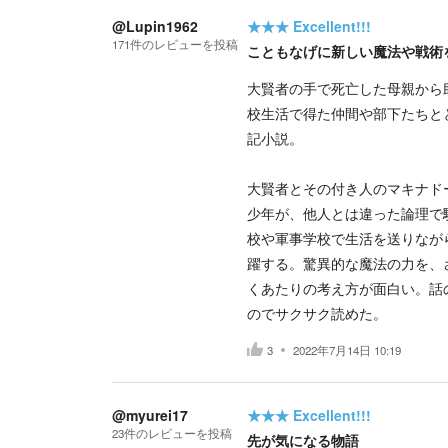
@Lupin1962
★★★
Excellent!!!
171
件の
レビューを投稿
こともなげに新しい魔法や戦術
大賢者の手で死亡した母親から
校生活で得た仲間や部下たちと
記小説。
大賢者とその付き人のマキナド
少年が、他人とは違った論理で
校や軍事学校で生活を送りなが
躍する。驚異的な魔法の力を、
くあたりの考え方が面白い。話
のでサクサク読めた。
3
2022年7月14日 10:19
@myurei17
★★★
Excellent!!!
23
件の
レビューを投稿
先が気になる物語