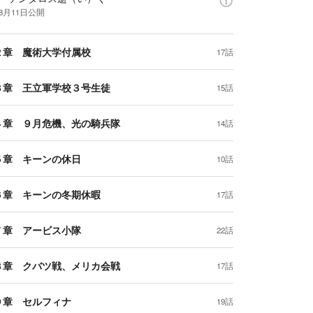
年8月11日
公開
２章 魔術大学付属校
17話
３章 王立軍学校３号生徒
15話
４章 ９月危機、光の騎兵隊
14話
５章 キーンの休日
10話
６章 キーンの冬期休暇
17話
７章 アービス小隊
22話
８章 クバツ戦、メリカ会戦
17話
９章 セルフィナ
19話