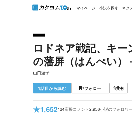
マイページ
小説を探す
ネク
ロドネア戦記、キー
の藩屏（はんぺい）
山口遊子
1話目から読む
フォロー
共有
★
1,652
424
応援コメント
2,956
小説のフォロワ