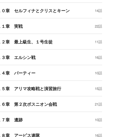
１０章 セルフィナとクリスとキーン
14話
１１章 実戦
22話
１２章 最上級生、１号生徒
11話
１３章 エルシン戦
16話
１４章 パーティー
10話
１５章 アリマ攻略戦と演習旅行
15話
１６章 第２次ボスニオン会戦
21話
１７章 遺跡
10話
１８章 アービス連隊
16話