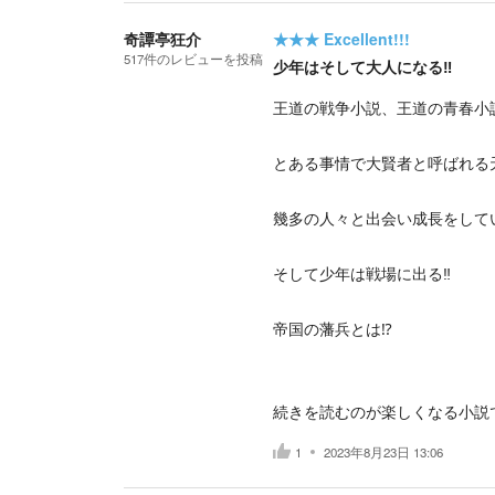
奇譚亭狂介
★★★
Excellent!!!
517
件の
レビューを投稿
少年はそして大人になる‼️
王道の戦争小説、王道の青春小説‼
とある事情で大賢者と呼ばれる
幾多の人々と出会い成長をして
そして少年は戦場に出る‼️
帝国の藩兵とは⁉️
続きを読むのが楽しくなる小説
1
2023年8月23日 13:06