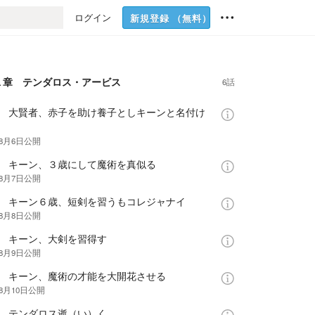
ログイン
新規登録
（無料）
１章 テンダロス・アービス
6話
話 大賢者、赤子を助け養子としキーンと名付け
年8月6日
公開
話 キーン、３歳にして魔術を真似る
年8月7日
公開
話 キーン６歳、短剣を習うもコレジャナイ
年8月8日
公開
話 キーン、大剣を習得す
年8月9日
公開
話 キーン、魔術の才能を大開花させる
年8月10日
公開
話 テンダロス逝（い）く