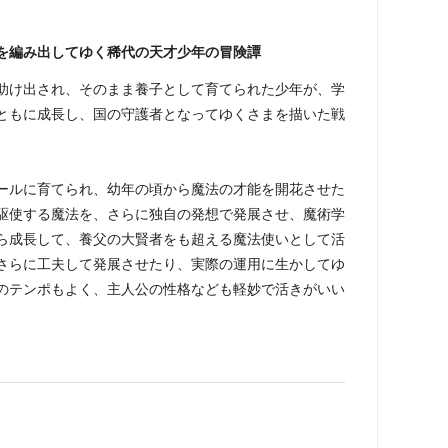
を編み出してゆく稀代の天才少年の冒険譚
助け出され、そのまま養子として育てられた少年が、学
ともに成長し、国の守護者となってゆくさまを描いた戦
ールに育てられ、幼年の頃から魔法の才能を開花させた
駆使する魔法を、さらに独自の発想で発展させ、魔術学
ら成長して、養父の大賢者をも超える魔法使いとして活
さらに工夫して発展させたり、実際の運用に生かしてゆ
のテンポもよく、主人公の性格なども軽妙で活きがいい