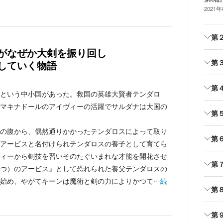
2021
第
がなぜか大剣を振り回し
第
していく物語
第
という中小国があった。救国の英雄大賢者テンダロ
マキナドールのアイヴィーの活躍でサルダナは大国の
第
の腹から、偶然通りかかったテンダロスによって取り
第
アービスと名付けられテンダロスの養子として育てら
ィーから剣技を習いそのたぐいまれな才能を開花させ
第
つ）のアービス』として恐れられた養父テンダロスの
始め、やがてキーンは魔術と剣の力によりかつて
…続
第
第