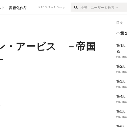
スト
書籍化作品
KADOKAWA Group
目次
第
ン・アービス －帝国
第1
る
－
2021
第2
2021
第3
2021
第4
2021
ー
第5
2021
第6