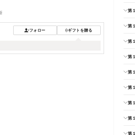
第
新
第
フォロー
ギフトを贈る
第
第
第
第
第
第
第