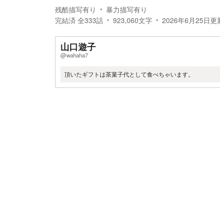
残酷描写有り
暴力描写有り
完結済
全
333
話
923,060
文字
2026年6月25日
更
山口遊子
@wahaha7
頂いたギフトは茶菓子代として食べちゃいます。