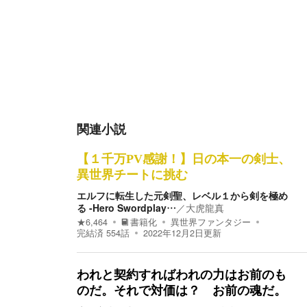
関連小説
【１千万PV感謝！】日の本一の剣士、
異世界チートに挑む
エルフに転生した元剣聖、レベル１から剣を極め
る -Hero Swordplay…
／
大虎龍真
★
6,464
書籍化
異世界ファンタジー
完結済
554
話
2022年12月2日
更新
われと契約すればわれの力はお前のも
のだ。それで対価は？ お前の魂だ。