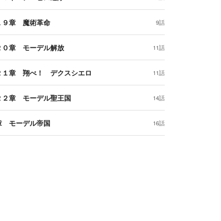
１９章 魔術革命
9話
２０章 モーデル解放
11話
２１章 翔べ！ デクスシエロ
11話
２２章 モーデル聖王国
14話
章 モーデル帝国
16話