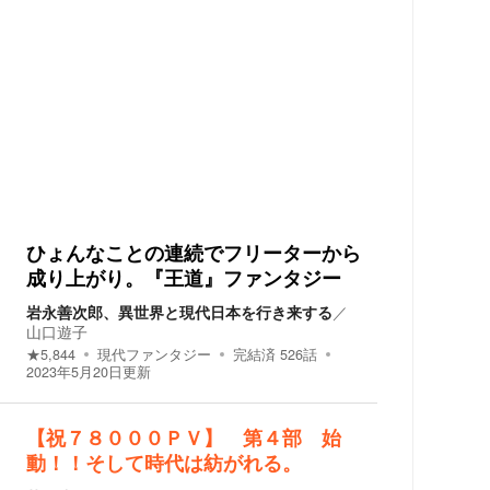
ひょんなことの連続でフリーターから
成り上がり。『王道』ファンタジー
岩永善次郎、異世界と現代日本を行き来する
／
山口遊子
★
5,844
現代ファンタジー
完結済
526
話
2023年5月20日
更新
【祝７８０００ＰＶ】 第４部 始
動！！そして時代は紡がれる。