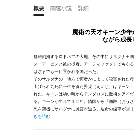
概要
関連小説
詳細
概要
魔術の天才キーン少年
ながら成長
群雄割拠するロドネアの大地。その中にサルダナ王国
ス・アービスと彼の従者、アーティファクトでもある
はざまでも一目置かれる国だった。
そのサルダナの一地方で何者かによって殺害された母
上げられ九死に一生を得た嬰児（えいじ）はキーン・
れた。キーンは幼い時からテンダロスに魔術をアイヴ
る。キーンが生れて１２年。隣国から『鏖殺（おうさ
死を契機にサルダナに風雲が迫る。運命の歯車が回り
きを読む