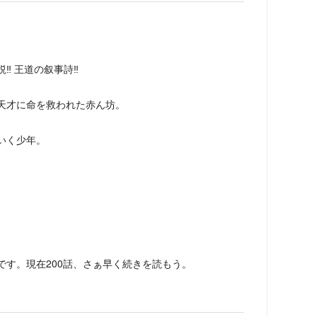
️ 王道の叙事詩‼️
天才に命を救われた赤ん坊。
いく少年。
です。現在200話、さぁ早く続きを読もう。