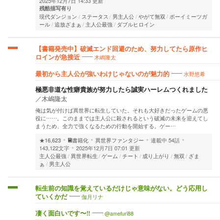
2025年12月7日 14:33 更新
残酷描写有り
現代ダンジョン
ステータス
男主人公
やがて無双
ボーイミーツガ
ール
追放ざまぁ
主人公最強
ダブルヒロイン
【書籍発売中】破滅エンド回避のため、努力してたら原作ヒ
木嶋隆太
ロインが急接近
水野悠希
最初から主人公が強いわけじゃないのが魅力的
極悪非道な性癖貴族が努力したら誠実ハーレムつくれました
／
木嶋隆太
俺は気が付けば異世界に転生していた。それも大好きだったゲームの悪
役に……。このままでは主人公に殺されるという破滅の未来を迎えてし
まうため、全力で強くなるための行動を開始する。ゲー…
★16,623
書籍化
異世界ファンタジー
連載中
54話
143,122文字
2025年12月7日 07:01 更新
主人公最強
異世界転生
ゲーム
チート
成り上がり
無双
ざま
ぁ
男主人公
転生前の知識を覚えているだけじゃ意味がない。どう応用し
伽月リナ
ていくかだ
@amefuri88
凄く面白いです〜‼︎