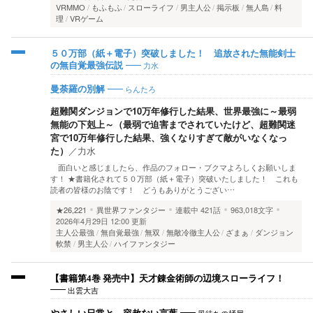
VRMMO
もふもふ
スローライフ
男主人公
掲示板
無人島
料
理
VRゲーム
５０万部（紙＋電子）突破しました！ 追放された無能剣士
力水
の無自覚最強伝説
らんたろ
曼荼羅の別解
超難関ダンジョンで10万年修行した結果、世界最強に～最弱
無能の下剋上～（最弱で迫害までされていたけど、超難関迷
宮で10万年修行した結果、強くなりすぎて敵がいなくなっ
た）
／
力水
面白いと感じましたら、作品のフォロー・ブクマよろしくお願いしま
す！ ★書籍化されて５０万部（紙＋電子）突破いたしました！ これも
読者の皆様のお陰です！ どうもありがとうござい…
★26,221
異世界ファンタジー
連載中
421話
963,018文字
2026年4月29日 12:00 更新
主人公最強
無自覚最強
無双
無敵冷徹主人公
ざまぁ
ダンジョン
軟禁
男主人公
ハイファンタジー
【書籍第4巻 発売中】天才錬金術師の辺境スローライフ！
出雲大吉
風待ちの桶屋