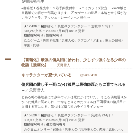
＠書籍発売中
※書籍版１巻発売中！２巻予約受付中！ ※コミカライズ決定！ ※Web版と
書籍版で内容が一部異なります。 乙女ゲームの世界に本編と全く縁がな
いモブキャラ、アッシュ・レーベンへと転生…
★12,436
書籍化
異世界ファンタジー
連載中
109話
345,243文字
2026年7月10日 08:05 更新
残酷描写有り
性描写有り
乙女ゲーム
異世界転生
男主人公
ラブコメ
ざまぁ
主人公最強
学園
同棲
【書籍化】最強の傭兵団に拾われ、少しずつ強くなる少年の
天野雪人
物語【漫画化】
@take0410
キャラクターが息づいている
傭兵団の愛し子～死にかけ孤児は最強師匠たちに育てられる
～
／
天野雪人
とある町の路地裏にて少年ウィルは死にかけていた。 そこを偶然通りか
かった傭兵に認められ、一命をとりとめたウィルは王国最強の傭兵団に
入団する事になる。気づけば傭兵団のライフラインを…
★15,826
書籍化
異世界ファンタジー
完結済
214話
805,990文字
2025年9月20日 20:20 更新
残酷描写有り
暴力描写有り
カクヨムオンリー
召喚士
男主人公
現地主人公
恋愛
成長
ハッ