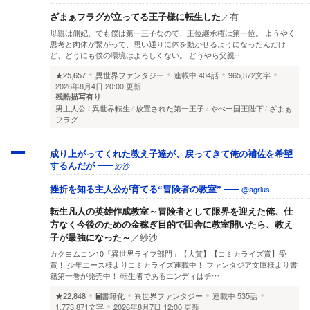
ざまぁフラグが立ってる王子様に転生した
／
有
母親は側妃、でも僕は第一王子なので、王位継承権は第一位。 ようやく
思考と肉体が繋がって、思い通りに体を動かせるようになったんだけ
ど、どうにも僕の環境はよろしくない。 どうやら父親…
★25,657
異世界ファンタジー
連載中
404話
965,372文字
2026年8月4日 20:00 更新
残酷描写有り
男主人公
異世界転生
放置された第一王子
やべー国王陛下
ざまぁ
フラグ
成り上がってくれた教え子達が、戻ってきて俺の補佐を希望
紗沙
するんだが
@agrius
挫折を知る主人公が育てる“冒険者の教室”
転生凡人の英雄作成教室～冒険者として限界を迎えた俺、仕
方なく今後のための金稼ぎ目的で田舎に教室開いたら、教え
子が最強になった～
／
紗沙
カクヨムコン10「異世界ライフ部門」【大賞】【コミカライズ賞】受
賞！ 少年エース様よりコミカライズ連載中！ ファンタジア文庫様より書
籍第一巻が発売中！ 転生者であるエンディはチ…
★22,848
書籍化
異世界ファンタジー
連載中
535話
1,773,871文字
2026年8月7日 12:00 更新