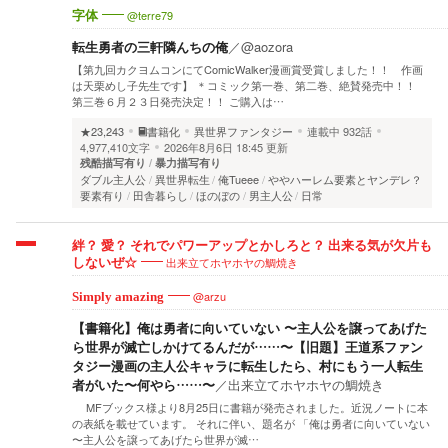
@terre79
字体
転生勇者の三軒隣んちの俺
／
@aozora
【第九回カクヨムコンにてComicWalker漫画賞受賞しました！！ 作画
は天栗めし子先生です】 ＊コミック第一巻、第二巻、絶賛発売中！！
第三巻６月２３日発売決定！！ ご購入は…
★23,243
書籍化
異世界ファンタジー
連載中
932話
4,977,410文字
2026年8月6日 18:45 更新
残酷描写有り
暴力描写有り
ダブル主人公
異世界転生
俺Tueee
ややハーレム要素とヤンデレ？
要素有り
田舎暮らし
ほのぼの
男主人公
日常
絆？ 愛？ それでパワーアップとかしろと？ 出来る気が欠片も
出来立てホヤホヤの鯛焼き
しないぜ☆
@arzu
Simply amazing
【書籍化】俺は勇者に向いていない 〜主人公を譲ってあげた
ら世界が滅亡しかけてるんだが……〜【旧題】王道系ファン
タジー漫画の主人公キャラに転生したら、村にもう一人転生
者がいた〜何やら……〜
／
出来立てホヤホヤの鯛焼き
MFブックス様より8月25日に書籍が発売されました。近況ノートに本
の表紙を載せています。 それに伴い、題名が 「俺は勇者に向いていない
〜主人公を譲ってあげたら世界が滅…