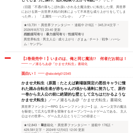
（旧題「不遇の落ちこぼれ扱いされる土魔法使いに転生した僕、異世界
における第一次世界大戦の到来によって不本意な成り上がりをしてしま
った件」） 「土属性……ハズレか」 ノア・…
★13,731
異世界ファンタジー
連載中
219話
345,314文字
2026年8月7日 23:40 更新
残酷描写有り
暴力描写有り
性描写有り
異世界転生
男主人公
成り上がり
ざまぁ
チート
戦争
ハーレ
ム
ヤンデレ
【2巻発売中！】いまのは、俺と同じ魔法!? 何者だお前は！
一ノ瀬るちあ@『かませ犬転生』書籍化
@abcdefg012345
面白い！
かませ犬転生（原題：たとえば劇場版限定の悪役キャラに憧
れた踏み台転生者が赤ちゃんの頃から過剰に努力して、原作
一巻から主人公の前に絶望的な壁として立ちはだかるような
かませ犬転生）
／
一ノ瀬るちあ@『かませ犬転生』書籍化
異世界ファンタジーRPG【ルーンファンタジー】は、ルーン文字の魔法
を駆使して広大な世界を冒険するオープンワールドゲームである。 主人
公はその世界へ、ゲーム主人公とうり二つの容姿と…
★12,843
書籍化
異世界ファンタジー
連載中
178話
429,581文字
2024年12月6日 12:00 更新