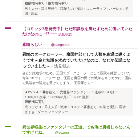
残酷描写有り
暴力描写有り
男主人公
異世界転生
職業もの
魔法
スローライフ
ハーレム
学
園
育成
【コミック2巻発売中】ただ知識欲を満たすために働いていた
浅見朝志
だけなのに…⁉
@sangenton
素晴らしい
異端のダークヒーラー、魔国幹部として人類を衰退に導くよ
うです～金と知識を求めていただけなのに、なぜか伝説にな
っていました～
／
浅見朝志
金と知識追求のため、王国でダークヒーラーとして医院を経営していた
青年 "キウイ・アラヤ" は、王国と魔国の間での戦争をキッカケに、国内
で異端者の認定を受けてしまう。 王国軍から…
★25,584
書籍化
異世界ファンタジー
連載中
341話
1,106,896文字
2026年8月7日 07:02 更新
残酷描写有り
成り上がり
男主人公
戦争
コメディ要素あり
科学と魔法
医者
ざまぁ
ダークファンタジー
異世界転生はファンタジーの王道。でも俺は勇者じゃないん
@aozora
ですけどね。