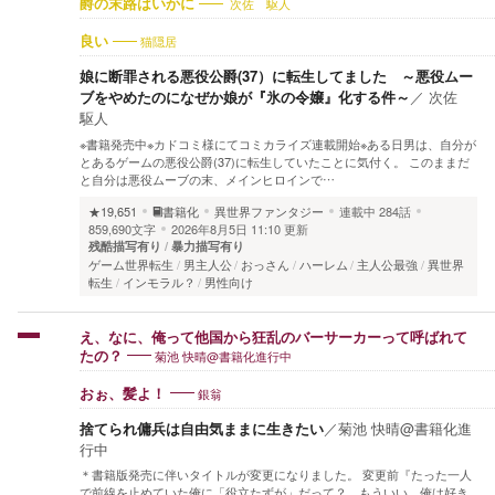
次佐 駆人
爵の末路はいかに
猫隠居
良い
娘に断罪される悪役公爵(37）に転生してました ～悪役ムー
ブをやめたのになぜか娘が『氷の令嬢』化する件～
／
次佐
駆人
※書籍発売中※カドコミ様にてコミカライズ連載開始※ある日男は、自分が
とあるゲームの悪役公爵(37)に転生していたことに気付く。 このままだ
と自分は悪役ムーブの末、メインヒロインで…
★19,651
書籍化
異世界ファンタジー
連載中
284話
859,690文字
2026年8月5日 11:10 更新
残酷描写有り
暴力描写有り
ゲーム世界転生
男主人公
おっさん
ハーレム
主人公最強
異世界
転生
インモラル？
男性向け
え、なに、俺って他国から狂乱のバーサーカーって呼ばれて
菊池 快晴@書籍化進行中
たの？
銀翁
おぉ、髪よ！
捨てられ傭兵は自由気ままに生きたい
／
菊池 快晴@書籍化進
行中
＊書籍版発売に伴いタイトルが変更になりました。 変更前『たった一人
で前線を止めていた俺に「役立たずが」だって？ もういい。俺は好き