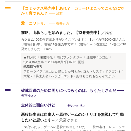
【コミックス発売中】あれ？ カラーひよこってこんなにで
浅葱
かく育つもん？
蒼井もの
愛 ニワトリ。
前略、山暮らしを始めました。【12巻発売中】
／
浅葱
カクヨム100名作選出ありがとうございます！ 【カドカワBOOKSさんよ
り書籍刊行中。 書籍11巻発売中です！（書籍１～５巻重版） 12巻は7/10
発売しました！ 2023/…
★13,476
書籍化
現代ファンタジー
連載中
1,002話
2,234,841文字
2026年8月7日 07:01 更新
残酷描写有り
スローライフ
里山とか隣山とか村とか
コカトリス？
ドラゴン？
大蛇？
男主人公
ハッピーエンド
あれもこれもなんかでかい
破滅回避のために周りにへつらうのは、もうたくさんだ
天宮ゆきと
@yuyamiku
全体的に面白いけど…
悪役転生者は自由人～原作ゲームのシナリオを無視して行動
したいと思います～
／
天宮ゆきと
気付いたら、ゲームの悪役に転生していた。 彼の名はアレス・ソエ