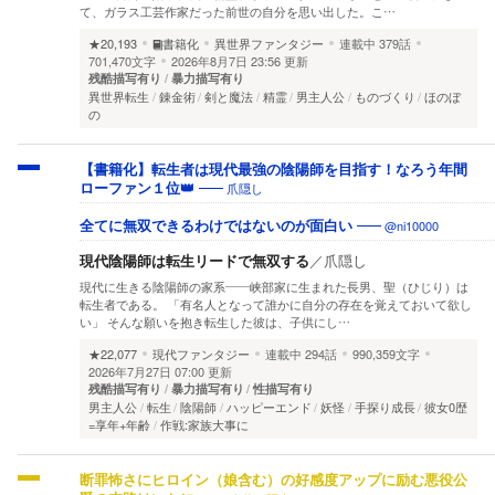
て、ガラス工芸作家だった前世の自分を思い出した。こ…
★20,193
書籍化
異世界ファンタジー
連載中
379話
701,470文字
2026年8月7日 23:56 更新
残酷描写有り
暴力描写有り
異世界転生
錬金術
剣と魔法
精霊
男主人公
ものづくり
ほのぼ
の
【書籍化】転生者は現代最強の陰陽師を目指す！なろう年間
爪隠し
ローファン１位👑
@ni10000
全てに無双できるわけではないのが面白い
現代陰陽師は転生リードで無双する
／
爪隠し
現代に生きる陰陽師の家系――峡部家に生まれた長男、聖（ひじり）は
転生者である。 「有名人となって誰かに自分の存在を覚えておいて欲し
い」 そんな願いを抱き転生した彼は、子供にし…
★22,077
現代ファンタジー
連載中
294話
990,359文字
2026年7月27日 07:00 更新
残酷描写有り
暴力描写有り
性描写有り
男主人公
転生
陰陽師
ハッピーエンド
妖怪
手探り成長
彼女0歴
=享年+年齢
作戦:家族大事に
断罪怖さにヒロイン（娘含む）の好感度アップに励む悪役公