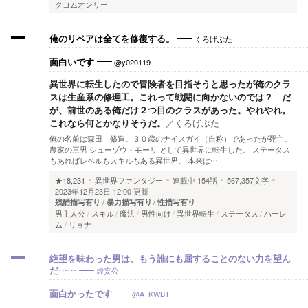
クヨムオンリー
くろげぶた
俺のリペアは全てを修復する。
@y020119
面白いです
異世界に転生したので冒険者を目指そうと思ったが俺のクラ
スは生産系の修理工。これって戦闘に向かないのでは？ だ
が、前世のある俺だけ２つ目のクラスがあった。やれやれ。
これなら何とかなりそうだ。
／
くろげぶた
俺の名前は森田 修造。３０歳のナイスガイ（自称）であったが死亡。
農家の三男 シューゾウ・モーリ として異世界に転生した。 ステータス
もあればレベルもスキルもある異世界。 本来は…
★18,231
異世界ファンタジー
連載中
154話
567,357文字
2023年12月23日 12:00 更新
残酷描写有り
暴力描写有り
性描写有り
男主人公
スキル
魔法
男性向け
異世界転生
ステータス
ハーレ
ム
リョナ
絶望を味わった男は、もう誰にも屈することのない力を望ん
虚妄公
だ……
@A_KWBT
面白かったです