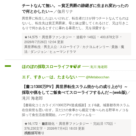
チートなんて無い。～貧乏男爵の跡継ぎに生まれ変わったの
で何とかしたい～
／
伽月リナ
異世界に転生したはいいけれど、転生者だけが持つチートなんてものは
ないし、転生先は貧乏男爵家。母と妹は愛してくれるけど、兄は引きこ
もりで何かあるとすぐに暴れる暴君だし、兄を溺愛する…
★14,575
異世界ファンタジー
連載中
149話
400,878文字
2026年7月26日 12:04 更新
異世界転生
男主人公
スローライフ
カクヨムオンリー
貴族
魔
法
ダンジョン
ヒューマンドラマ
滝川 海老郎
ほのぼの採取スローライフ🍄🍃🍖
@Metabocchan
エド、すきぃ…は、たまらない
【書コ1300万PV】異世界転生スラム街からの成り上がり ～
採取や猟をしてご飯食べてスローライフするんだ～(web版)
／
滝川 海老郎
【書籍化コミカライズ/1300万PV達成感謝】エド6歳。城塞都市外スラム
在住前世を思い出す。豆だけの食事から鑑定で食べられる野草キノコを
採って食生活改善開始。ハーブティやジャムを…
★16,172
書籍化
異世界ファンタジー
完結済
170話
376,230文字
2026年7月4日 18:03 更新
残酷描写有り