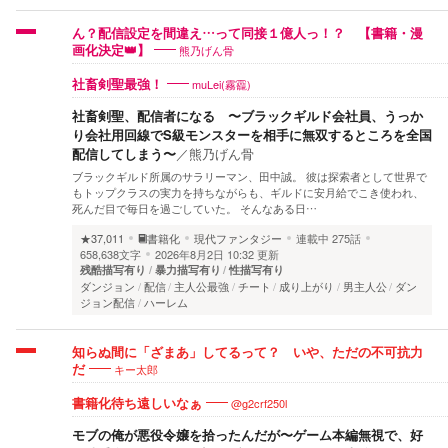
ん？配信設定を間違え…って同接１億人っ！？ 【書籍・漫
熊乃げん骨
画化決定👑】
muLei(霧龗)
社畜剣聖最強！
社畜剣聖、配信者になる 〜ブラックギルド会社員、うっか
り会社用回線でS級モンスターを相手に無双するところを全国
配信してしまう〜
／
熊乃げん骨
ブラックギルド所属のサラリーマン、田中誠。 彼は探索者として世界で
もトップクラスの実力を持ちながらも、ギルドに安月給でこき使われ、
死んだ目で毎日を過ごしていた。 そんなある日…
★37,011
書籍化
現代ファンタジー
連載中
275話
658,638文字
2026年8月2日 10:32 更新
残酷描写有り
暴力描写有り
性描写有り
ダンジョン
配信
主人公最強
チート
成り上がり
男主人公
ダン
ジョン配信
ハーレム
知らぬ間に「ざまあ」してるって？ いや、ただの不可抗力
キー太郎
だ
@g2crf250l
書籍化待ち遠しいなぁ
モブの俺が悪役令嬢を拾ったんだが〜ゲーム本編無視で、好