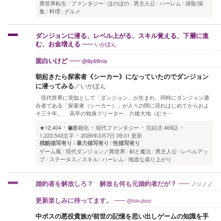
異世界転生
ファンタジー
ほのぼの
男主人公
ハーレム
採取/採
集
料理
グルメ
ダンジョンに潜る、レベル上がる、スキル覚える、下層に進
いかぽん
む、お金増える
@lily69mix
面白いけど
朝起きたら探索者《シーカー》になっていたのでダンジョン
に潜ってみる
／
いかぽん
現代世界に突如として「ダンジョン」が生まれ、同時にダンジョン適
合者である「探索者（シーカー）」が人々の間に現れはじめてからおよ
そ三十年。 高卒の独身フリーター、六槍大地（むそ…
★12,404
書籍化
現代ファンタジー
完結済
469話
1,223,543文字
2026年3月7日 09:01 更新
残酷描写有り
暴力描写有り
性描写有り
ゲーム風
現代ダンジョン／異世界
剣と魔法
男主人公
レベルアッ
プ
ステータス／スキル
ハーレム
地道な成り上がり
ノツノノ
婚約者を解放しろ？ 解放も何も元婚約者だが？
@tokubon
更新楽しみに待ってます。
中ボスの悪役貴族が前世の記憶を思い出しゲームの知識を手