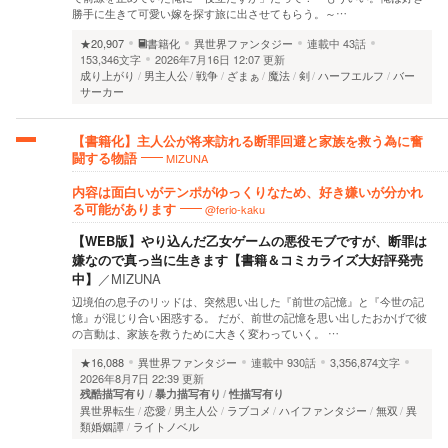
勝手に生きて可愛い嫁を探す旅に出させてもらう。～…
★20,907
書籍化
異世界ファンタジー
連載中
43話
153,346文字
2026年7月16日 12:07 更新
成り上がり
男主人公
戦争
ざまぁ
魔法
剣
ハーフエルフ
バー
サーカー
【書籍化】主人公が将来訪れる断罪回避と家族を救う為に奮
MIZUNA
闘する物語
内容は面白いがテンポがゆっくりなため、好き嫌いが分かれ
@ferio-kaku
る可能があります
【WEB版】やり込んだ乙女ゲームの悪役モブですが、断罪は
嫌なので真っ当に生きます【書籍＆コミカライズ大好評発売
中】
／
MIZUNA
辺境伯の息子のリッドは、突然思い出した『前世の記憶』と『今世の記
憶』が混じり合い困惑する。 だが、前世の記憶を思い出したおかげで彼
の言動は、家族を救うために大きく変わっていく。 …
★16,088
異世界ファンタジー
連載中
930話
3,356,874文字
2026年8月7日 22:39 更新
残酷描写有り
暴力描写有り
性描写有り
異世界転生
恋愛
男主人公
ラブコメ
ハイファンタジー
無双
異
類婚姻譚
ライトノベル