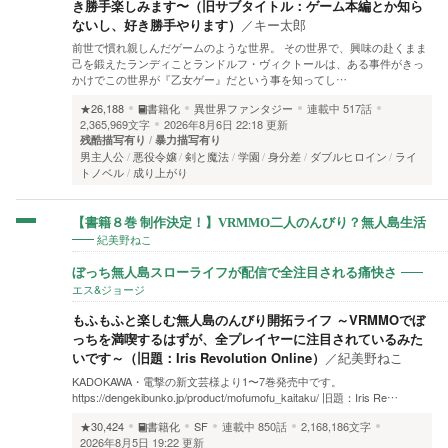
き勝手楽しみます〜（旧サブタイトル：ゲーム本編とか知ら
ないし、好き勝手やります）
／
キー太郎
前世で慣れ親しんだゲームのような世界。 その世界で、興味の赴くまま
己を鍛えたランディことランドルフ・ヴィクトールは、ある事件がきっ
かけでこの世界が『乙女ゲー』だという事を知ってし…
★26,188
書籍化
異世界ファンタジー
連載中
517話
2,365,969文字
2026年8月6日 22:18 更新
残酷描写有り
暴力描写有り
男主人公
悪役令嬢
剣と魔法
学園
身分差
ダブルヒロイン
ライ
トノベル
成り上がり
【書籍８巻 制作決定！】VRMMO二人のんびり？無人島生活
紀美野ねこ
ぼっち無人島スローライフが配信で全注目される痛快さ
エス&ジョージ
もふもふと楽しむ無人島のんびり開拓ライフ ～VRMMOでぼ
っちを満喫するはずが、全プレイヤーに注目されているみた
いです～（旧題：Iris Revolution Online）
／
紀美野ねこ
KADOKAWA・電撃の新文芸様より1〜7巻発売中です。
https://dengekibunko.jp/product/mofumofu_kaitaku/ 旧題：Iris Re…
★30,424
書籍化
SF
連載中
850話
2,168,186文字
2026年8月5日 19:22 更新