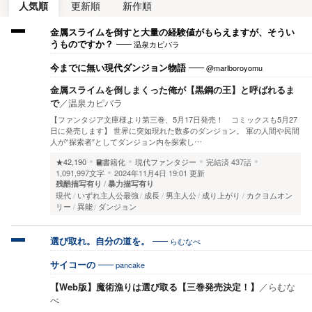
人気順
更新順
新作順
金属スライムを倒すと大量の経験値がもらえますが、そうい
温泉カピバラ
うものですか？
@marlboroyomu
今までに無い現代ダンジョン物語
金属スライムを倒しまくった俺が【黒鋼の王】と呼ばれるま
で
／
温泉カピバラ
【ファンタジア文庫様より第三巻、5月17日発売！ コミックスも5月27
日に発売します】 世界に突如現れた数多のダンジョン。 軍の人間や民間
人が‶探索者″としてダンジョン内を探索し…
★42,190
書籍化
現代ファンタジー
完結済
437話
1,091,997文字
2024年11月4日 19:01 更新
残酷描写有り
暴力描写有り
現代
いずれ主人公最強
成長
男主人公
成り上がり
カクヨムオン
リー
異能
ダンジョン
らむなべ
選び取れ。自分の道を。
pancake
サイコーの
【Web版】魔術漁りは選び取る【三巻発売決定！】
／
らむな
べ