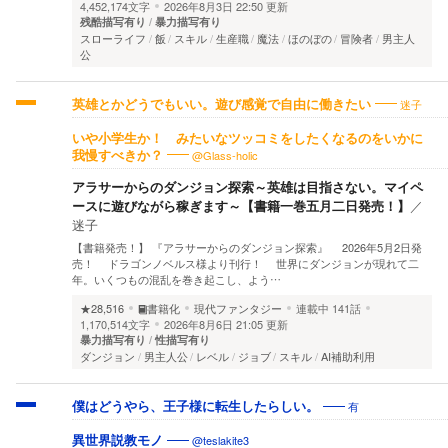
4,452,174文字
2026年8月3日 22:50 更新
残酷描写有り
暴力描写有り
スローライフ
飯
スキル
生産職
魔法
ほのぼの
冒険者
男主人
公
迷子
英雄とかどうでもいい。遊び感覚で自由に働きたい
いや小学生か！ みたいなツッコミをしたくなるのをいかに
@Glass-holic
我慢すべきか？
アラサーからのダンジョン探索～英雄は目指さない。マイペ
ースに遊びながら稼ぎます～【書籍一巻五月二日発売！】
／
迷子
【書籍発売！】 『アラサーからのダンジョン探索』 2026年5月2日発
売！ ドラゴンノベルス様より刊行！ 世界にダンジョンが現れて二
年。いくつもの混乱を巻き起こし、よう…
★28,516
書籍化
現代ファンタジー
連載中
141話
1,170,514文字
2026年8月6日 21:05 更新
暴力描写有り
性描写有り
ダンジョン
男主人公
レベル
ジョブ
スキル
AI補助利用
有
僕はどうやら、王子様に転生したらしい。
@teslakite3
異世界説教モノ