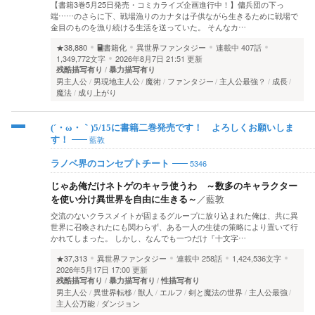
【書籍3巻5月25日発売・コミカライズ企画進行中！】傭兵団の下っ
端……のさらに下、戦場漁りのカナタは子供ながら生きるために戦場で
金目のものを漁り続ける生活を送っていた。 そんなカ…
★38,880
書籍化
異世界ファンタジー
連載中
407話
1,349,772文字
2026年8月7日 21:51 更新
残酷描写有り
暴力描写有り
男主人公
男現地主人公
魔術
ファンタジー
主人公最強？
成長
魔法
成り上がり
(´・ω・｀)5/15に書籍二巻発売です！ よろしくお願いしま
藍敦
す！
5346
ラノベ界のコンセプトチート
じゃあ俺だけネトゲのキャラ使うわ ～数多のキャラクター
を使い分け異世界を自由に生きる～
／
藍敦
交流のないクラスメイトが固まるグループに放り込まれた俺は、共に異
世界に召喚されたにも関わらず、ある一人の生徒の策略により置いて行
かれてしまった。 しかし、なんでも一つだけ『十文字…
★37,313
異世界ファンタジー
連載中
258話
1,424,536文字
2026年5月17日 17:00 更新
残酷描写有り
暴力描写有り
性描写有り
男主人公
異世界転移
獣人
エルフ
剣と魔法の世界
主人公最強
主人公万能
ダンジョン