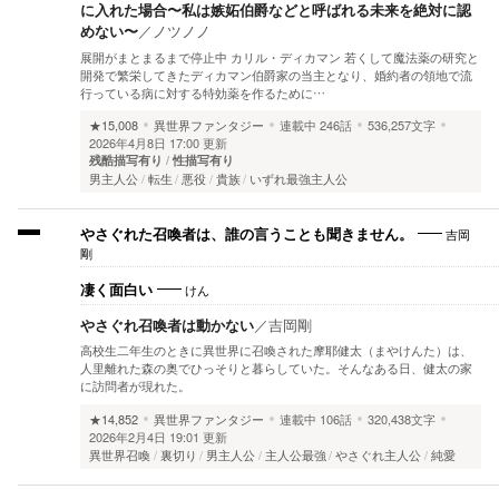
に入れた場合〜私は嫉妬伯爵などと呼ばれる未来を絶対に認
めない〜
／
ノツノノ
展開がまとまるまで停止中 カリル・ディカマン 若くして魔法薬の研究と
開発で繁栄してきたディカマン伯爵家の当主となり、婚約者の領地で流
行っている病に対する特効薬を作るために…
★15,008
異世界ファンタジー
連載中
246話
536,257文字
2026年4月8日 17:00 更新
残酷描写有り
性描写有り
男主人公
転生
悪役
貴族
いずれ最強主人公
吉岡
やさぐれた召喚者は、誰の言うことも聞きません。
剛
けん
凄く面白い
やさぐれ召喚者は動かない
／
吉岡剛
高校生二年生のときに異世界に召喚された摩耶健太（まやけんた）は、
人里離れた森の奥でひっそりと暮らしていた。そんなある日、健太の家
に訪問者が現れた。
★14,852
異世界ファンタジー
連載中
106話
320,438文字
2026年2月4日 19:01 更新
異世界召喚
裏切り
男主人公
主人公最強
やさぐれ主人公
純愛