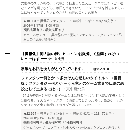
異世界のスラム街のような場所に転生した主人公、クロウはチンピラ達
とシノギを削りながら、毎日を生きていた。 チンピラ達を倒せるぐらい
には強くなっていたクロウだが、前世の日本との暮ら…
★18,223
異世界ファンタジー
連載中
149話
500,455文字
2026年8月7日 18:00 更新
残酷描写有り
暴力描写有り
カクヨムオンリー
異世界転生
魔法
ファンタジー
ダンジョン
男
主人公
成長
男性向け
【書籍化】同人誌の様にヒロインを誘拐して監禁すればい
東中島北男
い……はず
@y020119
素敵なお話をありがとうございます。
ファンタジー何とか ～多分そんな感じのタイトル～ （書籍
版：ファンタジー何とか ～うろ覚えのゲーム世界で伝説の悪
役として生きるには～）
／
東中島北男
【全2巻発売中】登場するゲーム自体は無名だけど、同人誌の竿役として
は超有名。そんなキャラクターに憑依してしまった俺は、当然ゲームの
シナリオなど全て無視してダラダラ暮らしていた。し…
★22,285
異世界ファンタジー
完結済
82話
282,175文字
2025年12月24日 15:00 更新
残酷描写有り
暴力描写有り
性描写有り
ゲーム
ループ
コメディ
男主人公
ハーレム
ラブコメ
悪役
カ