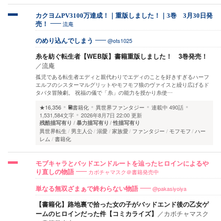
カクヨムPV3100万達成！｜重版しました！｜3巻 3月30日発
流庵
売！
@ots1025
のめり込んでしまう
糸を紡ぐ転生者【WEB版】書籍重版しました！ 3巻発売！
／
流庵
孤児である転生者エディと親代わりでエディのことを好きすぎるハーフ
エルフのシスターマルグリットやモフモフ狼のヴァイスと繰り広げるド
タバタ冒険劇。 祝福の儀で「糸」の能力を授かり糸使…
★16,356
書籍化
異世界ファンタジー
連載中
490話
1,531,584文字
2026年8月7日 22:00 更新
残酷描写有り
暴力描写有り
性描写有り
異世界転生
男主人公
溺愛
家族愛
ファンタジー
モフモフ
ハー
レム
書籍化
モブキャラとバッドエンドルートを辿ったヒロインによるや
カボチャマスク＠書籍発売中
り直しの物語
@pakasiyoiya
単なる無双ざまぁで終わらない物語
【書籍化】路地裏で拾った女の子がバッドエンド後の乙女ゲ
ームのヒロインだった件【コミカライズ】
／
カボチャマスク