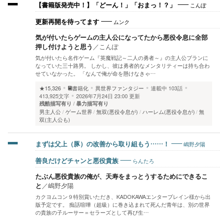
こんぽ
【書籍版発売中！】「どーん！」「おまっ！？」
ムンク
更新再開を待ってます
気が付いたらゲームの主人公になってたから悪役令息に全部
押し付けようと思う
／
こんぽ
気が付いたら名作ゲーム『英魔戦記～二人の勇者～』の主人公ブランに
なっていた三十路男。 しかし、彼は勇者的なメンタリティーは持ち合わ
せていなかった。 「なんで俺が命を懸けなきゃ…
★15,326
書籍化
異世界ファンタジー
連載中
103話
413,925文字
2026年7月24日 23:00 更新
残酷描写有り
暴力描写有り
男主人公
ゲーム世界
無双(悪役令息が)
ハーレム(悪役令息が)
無
双(主人公も)
嶋野夕陽
まずは父上（豚）の改善から取り組もう……！
らんたろ
善良だけどチャンと悪役貴族
たぶん悪役貴族の俺が、天寿をまっとうするためにできるこ
と
／
嶋野夕陽
カクヨムコン９特別賞いただき、KADOKAWAエンターブレイン様から出
版予定です。 痴話喧嘩（超級）に巻き込まれて死んだ青年は、別の世界
の貴族の子ルーサー＝セラーズとして再び生…