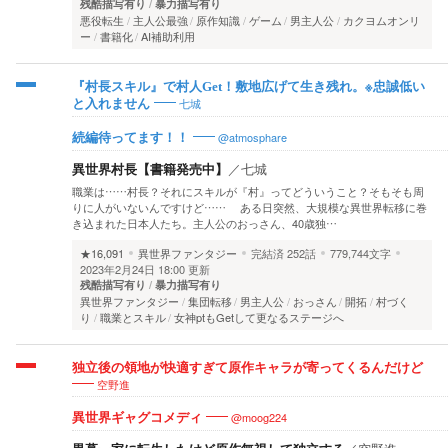
残酷描写有り
暴力描写有り
悪役転生
主人公最強
原作知識
ゲーム
男主人公
カクヨムオンリ
ー
書籍化
AI補助利用
『村長スキル』で村人Get！敷地広げて生き残れ。※忠誠低い
七城
と入れません
@atmosphare
続編待ってます！！
異世界村長【書籍発売中】
／
七城
職業は……村長？それにスキルが『村』ってどういうこと？そもそも周
りに人がいないんですけど…… ある日突然、大規模な異世界転移に巻
き込まれた日本人たち。主人公のおっさん、40歳独…
★16,091
異世界ファンタジー
完結済
252話
779,744文字
2023年2月24日 18:00 更新
残酷描写有り
暴力描写有り
異世界ファンタジー
集団転移
男主人公
おっさん
開拓
村づく
り
職業とスキル
女神ptもGetして更なるステージへ
独立後の領地が快適すぎて原作キャラが寄ってくるんだけど
空野進
@moog224
異世界ギャグコメディ