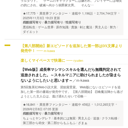
ラルタウト。 ゲームのキャラクターには嫌われ、プレイヤーには嘲笑
の的にされ、破滅へ向かう侯爵家次男。 そんな…
★17,775
異世界ファンタジー
連載中
1,196話
2,704,744文字
2025年11月3日 19:23 更新
残酷描写有り
暴力描写有り
性描写有り
悪役転生
ゲーム世界
原作知識
貴族
剣と魔法
男主人公
努力
ダイエット
【第八部開始】新エピソードを追加した第一部はDX文庫より
m-kawa
発売中！
ryuden
楽しくマイペースで快適に
【Web版】成長率マシマシスキルを選んだら無職判定されて
追放されました。～スキルマニアに助けられましたが染まら
ないようにしたいと思います～
／
m-kawa
第5回集英社Web小説大賞、奨励賞受賞。 Web版にないエピソードを追
加した第一部の書籍が発売中です。 【第八部開始】 召喚魔法陣から逃げ
ようとした主人公は、逃げ遅れたせいで召喚…
★16,841
異世界ファンタジー
連載中
459話
1,012,265文字
2026年2月8日 07:05 更新
残酷描写有り
暴力描写有り
ちょっとヤンデレ？
基本的には無双
男主人公
追放
クラス転移
第三部から幼女
第二部からもふもふ
ざまぁ