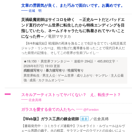
文章の雰囲気が良く、また巧みで面白いです。お薦めです。
佐城 明
災禍級魔術師はサイコロを砕く ～正史ルートだとバッドエ
ンド直行のゲーム世界に転生したから特殊エンディングを目
指していたら、ネームドキャラたちに執着されてヤバいこと
になった件～
／
竜胆マサタカ
【6/4本編完結】戦場跡の死体を漁ることで生計を立てている戦災孤児
ジャック・リンカーは、焼け焦げた魔導書を拾ったことで現代日本人だ
った前世の記憶を、そしてこの世界が生前プレイし…
★19,150
異世界ファンタジー
連載中
294話
485,893文字
2026年8月7日 19:03 更新
残酷描写有り
暴力描写有り
性描写有り
異世界転生
男主人公
ゲーム世界
成り上がり
ヤンデレ
主人公最
強
成長
カクヨムオンリー
スキルアーティストってヤバくない？ え、転生チート？
佐倉真稀
@Foredon
ガラスを愛する全ての人たちへ
【Web版】ガラス工房の錬金術師
／
佐倉真稀
最新
【書籍発売中・コミカライズ連載中】フルオライト・ルヴェールはルヴ
ェール男爵の嫡子。火の精霊、サラマンダーのラヴァとの出会いによっ