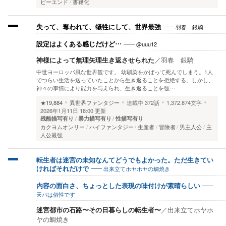
ピーエンド
書籍化
羽春 銀騎
失って、奪われて、犠牲にして、世界最強
@uuu12
設定はよくある感じだけど…
神様によって無理矢理生き返させられた
／
羽春 銀騎
中世ヨーロッパ風な世界観です。 幼馴染をかばって死んでしまう。1人
でつらい生活を送っていたことから生き返ることを拒絶する。しかし、
神々の事情により能力を与えられ、生き返ることを強…
★19,884
異世界ファンタジー
連載中
372話
1,372,874文字
2026年1月11日 18:00 更新
残酷描写有り
暴力描写有り
性描写有り
カクヨムオンリー
ハイファンタジー
生産者
冒険者
男主人公
主
人公最強
転生者は迷宮の未知なんてどうでもよかった。ただ生きてい
出来立てホヤホヤの鯛焼き
ければそれだけで
内容の面白さ、ちょっとした表現の味付けが素晴らしい
天パは個性です
迷宮都市の石路〜その日暮らしの転生者〜
／
出来立てホヤホ
ヤの鯛焼き