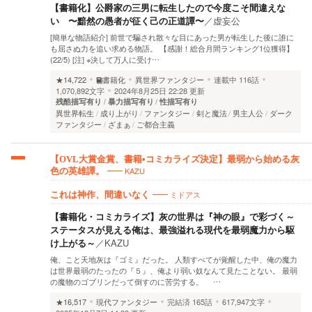
【書籍化】公爵家の三男に転生したので今度こそ間違えな
い 〜黯然の愚者が征く己の正道譚〜
／
虚妄公
[簡単な物語紹介] 前世で騙され散々な目にあった男が転生した後に誰に
も屈さぬ力を追い求める物語。 【感謝！総合月間ランキング1位獲得】
(22/5) [注] ※決して万人に受け…
★14,722
書籍化
異世界ファンタジー
連載中
116話
1,070,892文字
2024年8月25日 22:28 更新
残酷描写有り
暴力描写有り
性描写有り
異世界転生
成り上がり
ファンタジー
剣と魔法
男主人公
ダーク
ファンタジー
ざまぁ
ご都合主義
【OVL大賞金賞、書籍•コミカライズ決定】最弱から始める灰
KAZU
色の英雄譚。
ミドアス
これは神作、間違いなく
【書籍化・コミカライズ】灰の世界は『神の眼』で彩づく～
ステータスが見える俺は、最強溢れる現代を最弱魔力から駆
け上がる～
／
KAZU
俺、こと天地灰は『ゴミ』だった。 人類すべてが覚醒した中、俺の魔力
は世界最弱のたったの『５』、俺より弱い奴なんて見たことない。 最弱
の魔物のゴブリンだって倒すのに苦労する。 …
★16,517
現代ファンタジー
完結済
165話
617,947文字