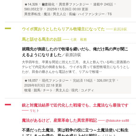
★14,326
書籍化
異世界ファンタジー
連載中
240話
580,053文字
2025年11月26日 00:00 更新
異世界転生
魔法
男主人公
長編
ハイファンタジー
TS
萩原詩荻
ウイポ買おうとしたらリアル牧場主になってた
七夜 毅雅
馬と話せる馬主のお話
就職先が倒産したので牧場を継いだら、俺だけ馬の声が聞こ
えるようになりました
／
萩原詩荻
大学四年生、卒業を間近に控えた三月。 友人と飲んでいる時に居酒屋の
テレビで内定先の倒産を知る。 ウイポを買って仮想牧場主になろうとし
たが、田舎の爺さんから電話が来て、リアルで牧場…
★18,057
現代ファンタジー
完結済
116話
326,091文字
2026年8月3日 22:18 更新
牧場
競馬
チート
男主人公
現代
コメディ
銃と対魔法結界で近代化した戦場でも、土魔法なら最強です
リヒト
@daisuke-ss88
魔法があるけど、産業革命した異世界戦記
不遇だった土魔法、実は戦争の役に立つ～土魔法使いに転生
してしまった僕の、思わぬ成り上がり戦記～
／
リヒト