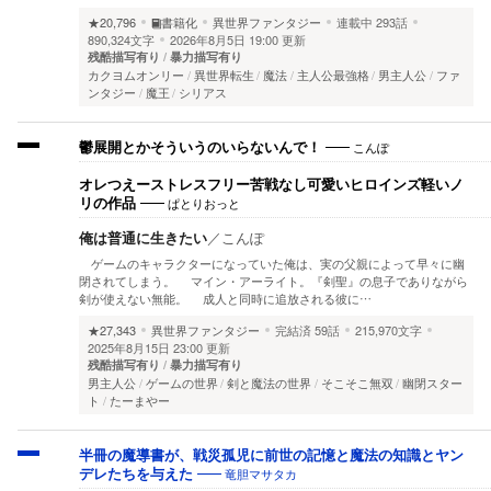
★20,796
書籍化
異世界ファンタジー
連載中
293話
890,324文字
2026年8月5日 19:00 更新
残酷描写有り
暴力描写有り
カクヨムオンリー
異世界転生
魔法
主人公最強格
男主人公
ファ
ンタジー
魔王
シリアス
こんぽ
鬱展開とかそういうのいらないんで！
オレつえーストレスフリー苦戦なし可愛いヒロインズ軽いノ
ぱとりおっと
リの作品
俺は普通に生きたい
／
こんぽ
ゲームのキャラクターになっていた俺は、実の父親によって早々に幽
閉されてしまう。 マイン・アーライト。『剣聖』の息子でありながら
剣が使えない無能。 成人と同時に追放される彼に…
★27,343
異世界ファンタジー
完結済
59話
215,970文字
2025年8月15日 23:00 更新
残酷描写有り
暴力描写有り
男主人公
ゲームの世界
剣と魔法の世界
そこそこ無双
幽閉スター
ト
たーまやー
半冊の魔導書が、戦災孤児に前世の記憶と魔法の知識とヤン
竜胆マサタカ
デレたちを与えた