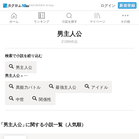
新規登録
ログイン
KADOKAWA Group
ホーム
ランキング
小説を探す
マイページ
その他
男主人公
21293作品
検索で小説を絞り込む
男主人公
男主人公 × …
異能力バトル
最強主人公
アイドル
中世
関係性
「
男主人公
」
に関する小説一覧（人気順）