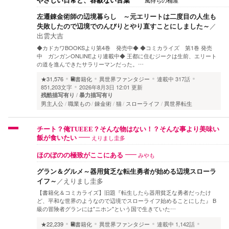
やさしい日常と、容赦ない言葉
左遷錬金術師の辺境暮らし ～元エリートは二度目の人生も
失敗したので辺境でのんびりとやり直すことにしました～
／
出雲大吉
◆カドカワBOOKSより第4巻 発売中◆ ◆コミカライズ 第1巻 発売
中 ガンガンONLINEより連載中◆ 王都に住むジークは生前、エリート
の道を進んできたサラリーマンだった。…
★31,576
書籍化
異世界ファンタジー
連載中
317話
851,203文字
2026年8月3日 12:01 更新
残酷描写有り
暴力描写有り
男主人公
職業もの
錬金術
猫
スローライフ
異世界転生
チート？俺TUEEE？そんな物はない！？そんな事より美味い
えりまし圭多
飯が食いたい
みやも
ほのぼのの極致がここにある
グラン＆グルメ～器用貧乏な転生勇者が始める辺境スローラ
イフ～
／
えりまし圭多
【書籍化＆コミカライズ】旧題『転生したら器用貧乏な勇者だったけ
ど、平和な世界のようなので辺境でスローライフ始めることにした』 B
級の冒険者グランには"ニホン"という国で生きていた…
★22,239
書籍化
異世界ファンタジー
連載中
1,142話