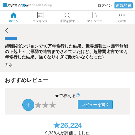
新規登録
ログイン
KADOKAWA Group
超難関ダンジョンで10万年修行した結果、世界最強に～最弱
無能の下剋上～（最弱で迫害までされていたけど、超難関迷
宮で10万年修行した結果、強くなりすぎて敵がいなくなっ
ホーム
ランキング
小説を探す
マイページ
その他
た）
超難関ダンジョンで10万年修行した結果、世界最強に～最弱無能
の下剋上～（最弱で迫害までされていたけど、超難関迷宮で10万
年修行した結果、強くなりすぎて敵がいなくなった）
力水
おすすめレビュー
★で称える
★
★
★
レビューを書く
★
26,224
9,338
人が評価しました