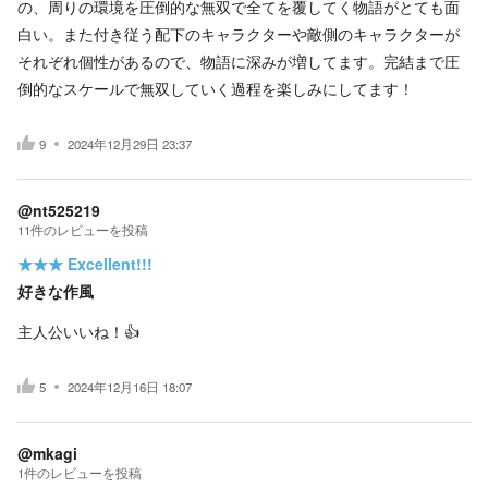
の、周りの環境を圧倒的な無双で全てを覆してく物語がとても面
白い。また付き従う配下のキャラクターや敵側のキャラクターが
それぞれ個性があるので、物語に深みが増してます。完結まで圧
倒的なスケールで無双していく過程を楽しみにしてます！
9
2024年12月29日 23:37
@nt525219
11
件の
レビューを投稿
★★★
Excellent!!!
好きな作風
主人公いいね！👍️
5
2024年12月16日 18:07
@mkagi
1
件の
レビューを投稿