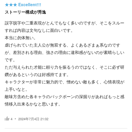
★★★
Excellent!!!
ストーリー構成が秀逸
誤字脱字や二重表現がとんでもなく多いのですが、そこをスルー
すれば内容は文句なしに面白いです。
本当に勿体無い。
虐げられていた主人公が無双する、よくあるざまぁ系なのです
が、差別される理由、強さの理由に違和感がないのが素晴らしい
です。
ただ与えられた才能に頼り力を振るうのではなく、そこに必ず研
鑽があるというのは好感持てます。
キャラクターが非常に魅力的で、憎めない敵も多く、心情表現が
上手いなと。
敵味方含めた各キャラのバックボーンの深掘りがあればもっと感
情移入出来るかなと思います。
4
2024年7月4日 21:02