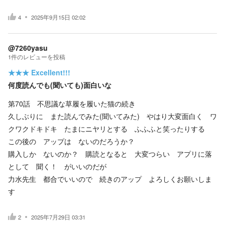
4
2025年9月15日 02:02
@7260yasu
1
件の
レビューを投稿
★★★
Excellent!!!
何度読んでも(聞いても)面白いな
第70話 不思議な草履を履いた猫の続き
久しぶりに また読んでみた(聞いてみた) やはり大変面白く ワ
クワクドキドキ たまにニヤリとする ふふふと笑ったりする
この後の アップは ないのだろうか？
購入しか ないのか？ 購読となると 大変つらい アプリに落
として 聞く！ がいいのだが
力水先生 都合でいいので 続きのアップ よろしくお願いしま
す
2
2025年7月29日 03:31