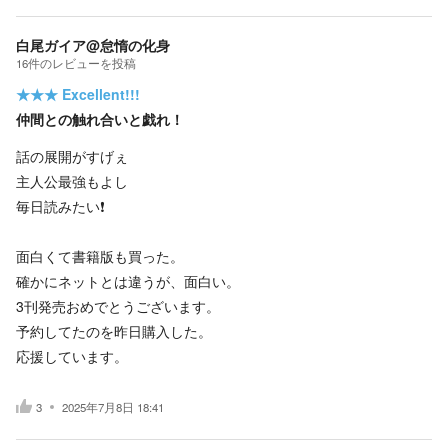
白尾ガイア@怠惰の化身
16
件の
レビューを投稿
★★★
Excellent!!!
仲間との触れ合いと戯れ！
話の展開がすげぇ
主人公最強もよし
毎日読みたい❗
面白くて書籍版も買った。
確かにネットとは違うが、面白い。
3刊発売おめでとうございます。
予約してたのを昨日購入した。
応援しています。
3
2025年7月8日 18:41