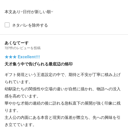
本文あり
日付が新しい順
ネタバレを除外する
あくなてーす
727
件の
レビューを投稿
★★★
Excellent!!!
天才集う中で告げられる最底辺の烙印
ギフト発現という王道設定の中で、期待と不安が丁寧に積み上げ
られています。
幼馴染たちの関係性や立場の違いが自然に描かれ、物語への没入
感を高めています。
華やかな才能の連続の後に訪れる急転直下の展開が強く印象に残
ります。
主人公の内面にある本音と現実の落差が際立ち、先への興味を引
き立てています。