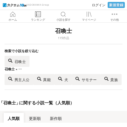
新規登録
ログイン
KADOKAWA Group
ホーム
ランキング
小説を探す
マイページ
その他
召喚士
115作品
検索で小説を絞り込む
召喚士
召喚士 × …
男主人公
異能
犬
サモナー
貴族
「
召喚士
」
に関する小説一覧（人気順）
人気順
更新順
新作順