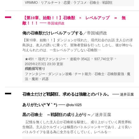
VRMMO
リアルチート
恋愛
ラブコメ
召喚士
戦闘狂
【第10章、始動！！】召喚獣 × レベルアップ ＝ 無
帝国城摂政
敵！！！
俺の召喚獣だけレベルアップする
／
帝国城摂政
【第10章、始動！！】ダンジョンが現れた、現代社会のお話 主人公の冴
島渉は、友人の誘いに乗って、冒険者登録を行った しかし、彼が神から
与えられたのは、一生レベルアップしない召喚獣…
★451
現代ファンタジー
連載中
354話
937,740文字
2025年2月3日 23:33 更新
残酷描写有り
ファンタジー
ダンジョン攻略
チート能力
召喚士
召喚獣最強
魔
法・魔術・武器
迷井豆腐
召喚士だけど戦闘狂、求めるは強敵とのバトル。
@ots1025
ありがたい(*´∀｀*)
黒の召喚士 ～戦闘狂の成り上がり～
／
迷井豆腐
記憶を無くした主人公が召喚術を駆使し、成り上がっていく異世界転
生物語。主人公ケルヴィンは極度のバトルジャンキーであり、より良い
バトルライフを送る為に全力を尽くしていく。レベルを…