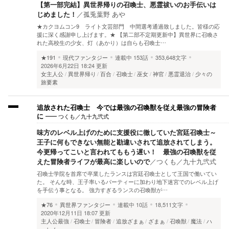
【第一部完結】異世界帰りの召喚士、悪霊祓いのお手伝いは
じめました！
／
孤兎葉野 あや
★カクヨムコン9 ライト文芸部門 中間選考通過致しました。皆様の応
援に深く感謝申し上げます。★ 【第二部不定期更新中】異世界に召喚さ
れた高校生の少女、灯（あかり）は自らも召喚士…
★191
現代ファンタジー
連載中
153話
353,648文字
2026年6月22日 18:24 更新
女主人公
異世界帰り
百合
召喚士
巫女
神官
悪霊退治
少々の
旅要素
追放された召喚士 今では最強の召喚獣を従え最強の冒険者
つくも／九十九弐式
に
味方のレベル上げのために支援役に徹していた宮廷召喚士～
王子に何もできない無能と勘違いされて追放されてしまう。
今更帰ってこいと言われてももう遅い！ 最強の召喚獣を従
えた冒険者ライフが最高に楽しいので
／
つくも／九十九弐式
召喚士学院を首席で卒業したランスは宮廷召喚士として王国で働いてい
た。 そんな時、王子率いるパーティーに加わり地下迷宮でのレベル上げ
を手伝う事となる。 強力すぎるランスの召喚獣が…
★76
異世界ファンタジー
連載中
10話
18,511文字
2020年12月11日 18:07 更新
主人公最強
召喚士
冒険者
追放ざまぁ
ざまぁ
召喚獣
魔法
ハ