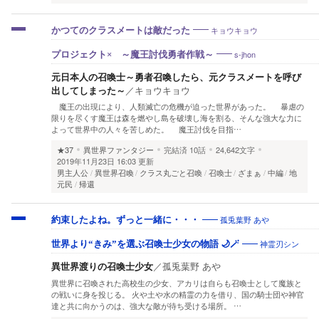
キョウキョウ
かつてのクラスメートは敵だった
s-jhon
プロジェクト× ～魔王討伐勇者作戦～
元日本人の召喚士～勇者召喚したら、元クラスメートを呼び
出してしまった～
／
キョウキョウ
魔王の出現により、人類滅亡の危機が迫った世界があった。 暴虐の
限りを尽くす魔王は森を燃やし島を破壊し海を割る、そんな強大な力に
よって世界中の人々を苦しめた。 魔王討伐を目指…
★37
異世界ファンタジー
完結済
10話
24,642文字
2019年11月23日 16:03 更新
男主人公
異世界召喚
クラス丸ごと召喚
召喚士
ざまぁ
中編
地
元民
帰還
孤兎葉野 あや
約束したよね。ずっと一緒に・・・
神霊刃シン
世界より“きみ”を選ぶ召喚士少女の物語 🌙🪄
異世界渡りの召喚士少女
／
孤兎葉野 あや
異世界に召喚された高校生の少女、アカリは自らも召喚士として魔族と
の戦いに身を投じる。 火や土や水の精霊の力を借り、国の騎士団や神官
達と共に向かうのは、強大な敵が待ち受ける場所。 …