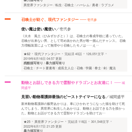
異世界ファンタジー
転生
召喚士
ハーレム
勇者
ラブコメ
壱弐参
召喚士が紡ぐ、現代ファンタジー
使い魔は使い魔使い
／
壱弐参
《火水 風土（ひみずかざと）》は、召喚士の養成学校に通っていた。
召喚が出来ない男、として苛め抜かれた男が唯一掴んだチャンス。 召喚
力増幅装置によって無理やり召喚したモノは……え…
★62
現代ファンタジー
完結済
40話
126,051文字
2019年6月16日 04:57 更新
残酷描写有り
暴力描写有り
召喚士
チート要素有
成長主人公
召喚
学園
拳士
剣
魔法
城
動物とお話しできる力で霊獣やドラゴンとお友達に！
間盛平
見習い動物看護師最強のビーストテイマーになる
／
城間盛平
新米動物看護師の飯野あかりは、車にひかれそうになった猫を助けて死
んでしまう。異世界に転生したあかりは、動物とお話できる力を授かっ
た。動物とお話ができる力で霊獣やドラゴンを助けてお…
★25
異世界ファンタジー
完結済
118話
301,548文字
2022年6月17日 21:25 更新
暴力描写有り