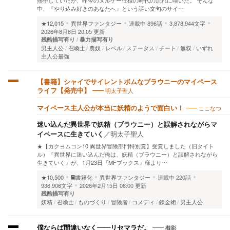
中、『やり込み好きのあなたへ』という謳い文句のサイ…
★12,015
異世界ファンタジー
連載中
896話
3,878,944文字
2026年8月6日 20:05 更新
残酷描写有り
暴力描写有り
男主人公
召喚士
農奴
レベル
ステータス
チート
無双
いずれ
主人公最強
【書籍】シャイでサイレントボムなブラウニーのマイペース
明太子聖人
ライフ【発売中】
ここなつ
マイペース主人公が本当に妖精のようで面白い！
迷い込んだ異世界で妖精（ブラウニー）と誤解されながらマ
イペースに生きていく
／
明太子聖人
★【カクヨムコン10 異世界冒険部門特別賞】受賞しました（旧タイト
ル）『異世界に迷い込んだ俺は、妖精（ブラウニー）と誤解されながら
生きていく』が、1月23日『MFブックス』様より…
★10,500
書籍化
異世界ファンタジー
連載中
220話
936,906文字
2026年2月15日 06:00 更新
残酷描写有り
妖精
召喚士
ものづくり
冒険者
コメディ
錬金術
男主人公
槻影
僕ならば間違いなく――リセマラだ。