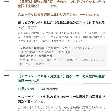
【書籍化】最強の傭兵団に拾われ、少しずつ強くなる少年の
天野雪人
物語【漫画化】
@waraku0
スムーズな始まり綺麗な終わり方でした。
傭兵団の愛し子～死にかけ孤児は最強師匠たちに育てられる
～
／
天野雪人
とある町の路地裏にて少年ウィルは死にかけていた。 そこを偶然通りか
かった傭兵に認められ、一命をとりとめたウィルは王国最強の傭兵団に
入団する事になる。気づけば傭兵団のライフラインを…
★15,826
書籍化
異世界ファンタジー
完結済
214話
805,990文字
2025年9月20日 20:20 更新
残酷描写有り
暴力描写有り
カクヨムオンリー
召喚士
男主人公
現地主人公
恋愛
成長
ハッ
ピーエンド
書籍化
【アニメ２０２６年７月放送！】廃ゲーマーの異世界転生冒
ハム男
険譚
@cronogate2
14章いいね
ヘルモード ～やり込み好きのゲーマーは廃設定の異世界で
無双する～
／
ハム男
山田健一は３５歳のサラリーマンだ。やり込み好きで普段からゲームに
熱中していたが、昨今のヌルゲー仕様の時代の流れに嘆いた。 そんな