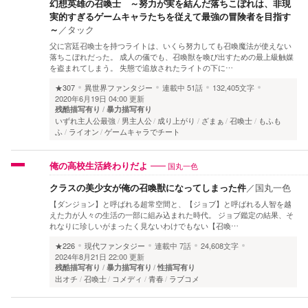
幻想英雄の召喚士 ～努力が実を結んだ落ちこぼれは、非現
実的すぎるゲームキャラたちを従えて最強の冒険者を目指す
～
／
タック
父に宮廷召喚士を持つライトは、いくら努力しても召喚魔法が使えない
落ちこぼれだった。 成人の儀でも、召喚獣を喚び出すための最上級触媒
を盗まれてしまう。 失態で追放されたライトの下に…
★307
異世界ファンタジー
連載中
51話
132,405文字
2020年6月19日 04:00 更新
残酷描写有り
暴力描写有り
いずれ主人公最強
男主人公
成り上がり
ざまぁ
召喚士
もふも
ふ
ライオン
ゲームキャラでチート
国丸一色
俺の高校生活終わりだよ
クラスの美少女が俺の召喚獣になってしまった件
／
国丸一色
【ダンジョン】と呼ばれる超常空間と、【ジョブ】と呼ばれる人智を越
えた力が人々の生活の一部に組み込まれた時代。 ジョブ鑑定の結果、そ
れなりに珍しいがまったく見ないわけでもない【召喚…
★226
現代ファンタジー
連載中
7話
24,608文字
2024年8月21日 22:00 更新
残酷描写有り
暴力描写有り
性描写有り
出オチ
召喚士
コメディ
青春
ラブコメ