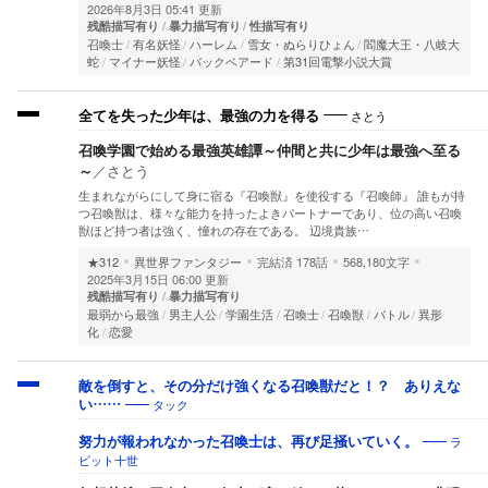
2026年8月3日 05:41 更新
残酷描写有り
暴力描写有り
性描写有り
召喚士
有名妖怪
ハーレム
雪女・ぬらりひょん
閻魔大王・八岐大
蛇
マイナー妖怪
バックベアード
第31回電撃小説大賞
さとう
全てを失った少年は、最強の力を得る
召喚学園で始める最強英雄譚～仲間と共に少年は最強へ至る
～
／
さとう
生まれながらにして身に宿る『召喚獣』を使役する『召喚師』 誰もが持
つ召喚獣は、様々な能力を持ったよきパートナーであり、位の高い召喚
獣ほど持つ者は強く、憧れの存在である。 辺境貴族…
★312
異世界ファンタジー
完結済
178話
568,180文字
2025年3月15日 06:00 更新
残酷描写有り
暴力描写有り
最弱から最強
男主人公
学園生活
召喚士
召喚獣
バトル
異形
化
恋愛
敵を倒すと、その分だけ強くなる召喚獣だと！？ ありえな
タック
い……
ラ
努力が報われなかった召喚士は、再び足掻いていく。
ビット十世