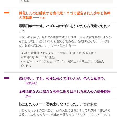
ホ推奨
孵化したのは捕食する古代竜！？ゴミ認定された少年と相棒
kuni
の逆転劇
最弱召喚士の俺、ハズレ枠の“卵”を引いたら古代竜でした
／
kuni
召喚士の価値が、最初の召喚獣で決まる世界。 筆記試験首席のレオンが
召喚したのは、誰もがゴミと嘲笑う“動かない石の卵”だった。 「ハズレ
だ。お前の席はない」 エリート候補から一…
★73
異世界ファンタジー
連載中
17話
28,566文字
2026年1月26日 19:00 更新
ハッピーエンド
ざまぁ
ドラゴン
召喚士
成り上がり
男主人
公
R15
僕は弱い。でも、相棒は強くて凄いんだ。色んな意味で。
音夢多歌
全知全能なのに残念な相棒に振り回される主人公の成長物語
黒幸
転生したらチート召喚士になりました。
／
音夢多歌
いじめられっ子の主人公は、己の人生に嫌気がさして飛び降り自殺を考
える。 しかしたった一つの生き甲斐だった『デウス・エクス・マキナ』