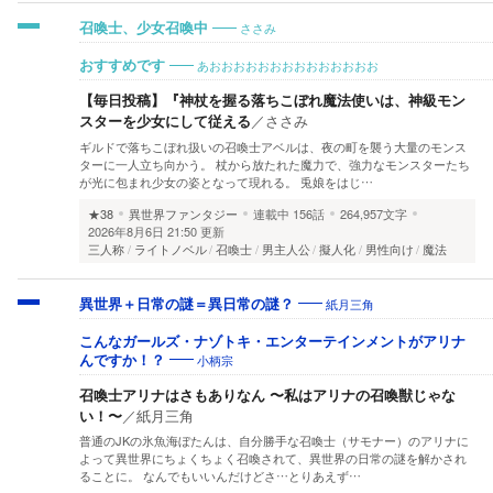
ささみ
召喚士、少女召喚中
あおおおおおおおおおおおおおお
おすすめです
【毎日投稿】『神杖を握る落ちこぼれ魔法使いは、神級モン
スターを少女にして従える
／
ささみ
ギルドで落ちこぼれ扱いの召喚士アベルは、夜の町を襲う大量のモンス
ターに一人立ち向かう。 杖から放たれた魔力で、強力なモンスターたち
が光に包まれ少女の姿となって現れる。 兎娘をはじ…
★38
異世界ファンタジー
連載中
156話
264,957文字
2026年8月6日 21:50 更新
三人称
ライトノベル
召喚士
男主人公
擬人化
男性向け
魔法
紙月三角
異世界＋日常の謎＝異日常の謎？
こんなガールズ・ナゾトキ・エンターテインメントがアリナ
小柄宗
んですか！？
召喚士アリナはさもありなん 〜私はアリナの召喚獣じゃな
い！〜
／
紙月三角
普通のJKの氷魚海ぼたんは、自分勝手な召喚士（サモナー）のアリナに
よって異世界にちょくちょく召喚されて、異世界の日常の謎を解かされ
ることに。 なんでもいいんだけどさ…とりあえず…