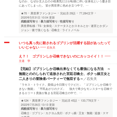
なのか、なぜか主人公の小桜勇気だけが転移に伴い女体化という憂き目
にあってしまった。 皆が異世界に色めき立つ中で、…
★70
異世界ファンタジー
完結済
29話
77,284文字
2020年5月31日 10:04 更新
残酷描写有り
暴力描写有り
性描写有り
異世界転移
TS
女体化
ステータスとかスキルとか
迷宮とかダン
ジョン
後で強くなる
召喚士
ライトノベル
いつも真っ先に殺されるゴブリンが活躍する話があったって
石矢天
いいじゃない
え？！ ゴブリンしか召喚できないのにカッコイイ！！
主道 学
【完結】ゴブリンしか召喚出来なくても最強になる方法 ～
無能とののしられて追放された宮廷召喚士、ボクっ娘王女と
二人きりの冒険者パーティーで無双する～
／
石矢天
「ラキス・トライク。貴様は今日限りでクビだ」 「ゴブリンしか召喚で
きない無能」 「平民あがりのクズ」 強大で希少なモンスターを召喚で
きるエリート貴族が集まる宮廷召喚士の中で、…
★124
異世界ファンタジー
完結済
45話
133,778文字
2022年7月26日 13:13 更新
残酷描写有り
暴力描写有り
召喚士
ゴブリン
カクヨム先行
ボクっ娘
王女
無能
追放
スマ