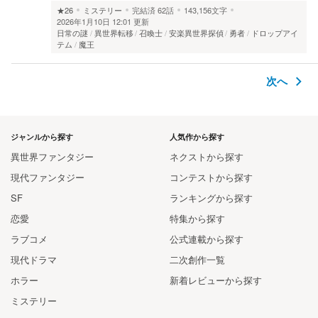
★26
ミステリー
完結済
62話
143,156文字
2026年1月10日 12:01 更新
日常の謎
異世界転移
召喚士
安楽異世界探偵
勇者
ドロップアイ
テム
魔王
次へ
ジャンルから探す
人気作から探す
異世界ファンタジー
ネクストから探す
現代ファンタジー
コンテストから探す
SF
ランキングから探す
恋愛
特集から探す
ラブコメ
公式連載から探す
現代ドラマ
二次創作一覧
ホラー
新着レビューから探す
ミステリー