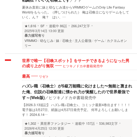
夏休み直前に妹と幼なじみ達からVRMMOゲームのOnly Life Fantasy
Worldをもらった。（押しつけられた） 俺は召喚士になりゲームをして
いく。ん？ 俺？ はい、…
★1,616
SF
連載中
86話
266,247文字
2025年3月14日 13:00 更新
暴力描写有り
VRMMO
幼なじみ
妹
召喚士
主人公最強
ゲーム
カクヨムオン
リー
世界で唯一【召喚スポット】をサーチできるようになった男
ヒツキノドカ＠書籍発売中
の成り上がり無双
リゼト
最高
ハズレ職〈召喚士〉がS級万能職に化けました〜無能と蔑まれ
た俺、伝説の召喚獣達に懐かれ力が覚醒したので世界最強で
す～(Web版)
／
ヒツキノドカ＠書籍発売中
【2026.3.13追記】 ハズレ職<召喚士>、コミック最新4巻出ます！！！！
電子版は3月27日、紙版は4月27日発売予定。 何卒よろしくお願いしま
す！ 2024.6.14…
★1,302
異世界ファンタジー
連載中
157話
536,983文字
2026年4月25日 12:00 更新
暴力描写有り