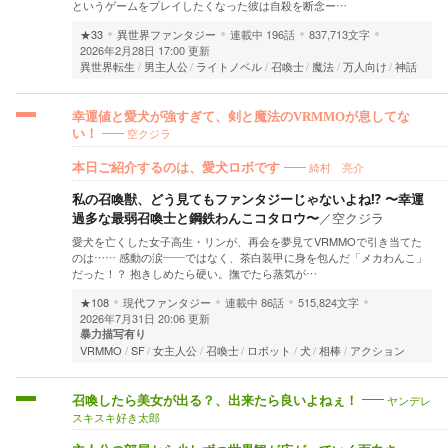
というゲームをプレイしたくなった彼は自殺を断念ー…
★33
異世界ファンタジー
連載中
196話
837,713文字
2026年2月28日 17:00 更新
異世界転生
男主人公
ライトノベル
召喚士
魔法
万人向け
神話
幸運値と愛犬が強すぎて、剣と魔法のVRMMOが息してな
空クジラ
い！
綺村 亮介
本日ご紹介するのは、愛犬ロボです
私の召喚獣、どう見てもファンタジーじゃないよね⁉︎ 〜幸運
過多な最弱召喚士と鋼鉄わんこコタロウ〜
／
空クジラ
愛犬を亡くした女子高生・リンが、再会を夢見てVRMMOで引き当てた
のは…… 感動の涙――ではなく、茶白装甲に身を包んだ「メカわんこ」
だった！？ 抱きしめたら硬い。撫でたら蒸気が…
★108
現代ファンタジー
連載中
86話
515,824文字
2026年7月31日 20:06 更新
暴力描写有り
VRMMO
SF
女主人公
召喚士
ロボット
犬
相棒
アクション
ヤンデレ
召喚したら美女が出る？、出来たら良いよねぇ！
スキスキ好き太郎