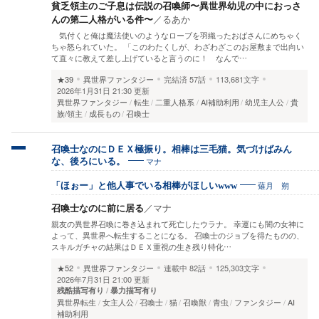
貧乏領主のご子息は伝説の召喚師〜異世界幼児の中におっさ
んの第二人格がいる件〜
／
るあか
気付くと俺は魔法使いのようなローブを羽織ったおばさんにめちゃく
ちゃ怒られていた。 「このわたくしが、わざわざこのお屋敷まで出向い
て直々に教えて差し上げていると言うのに！ なんで…
★39
異世界ファンタジー
完結済
57話
113,681文字
2026年1月31日 21:30 更新
異世界ファンタジー
転生
二重人格系
AI補助利用
幼児主人公
貴
族/領主
成長もの
召喚士
召喚士なのにＤＥＸ極振り。相棒は三毛猫。気づけばみん
マナ
な、後ろにいる。
薙月 朔
「ほぉー」と他人事でいる相棒がほしいwww
召喚士なのに前に居る
／
マナ
親友の異世界召喚に巻き込まれて死亡したウラナ。 幸運にも闇の女神に
よって、異世界へ転生することになる。 召喚士のジョブを得たものの、
スキルガチャの結果はＤＥＸ重視の生き残り特化…
★52
異世界ファンタジー
連載中
82話
125,303文字
2026年7月31日 21:00 更新
残酷描写有り
暴力描写有り
異世界転生
女主人公
召喚士
猫
召喚獣
青虫
ファンタジー
AI
補助利用