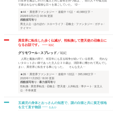
の世界を滅ぼしかけた魔王と同じ髪色を持つ彼は、、街の人々や孤児院
で疎まれながら孤独な日々を過ごしていた。 12…
★44
異世界ファンタジー
連載中
11話
40,989文字
2026年3月21日 00:56 更新
残酷描写有り
男主人公
ほのぼの
スローライフ
召喚士
ファンタジー
ガチャ
テイマー
異世界に転生した歩く仏滅が、性転換して堕天使の召喚士に
祐紀
なるお話です。
グリモワール♀スプレッド
／
祐紀
人間と魔族の間で、何百年にも亘る戦争が続いている世界。 売れな
いタロット占い師であった主人公３０歳は、消防車に轢かれて死んでし
まい、異世界に転生する事になった。 そんな主人…
★26
異世界ファンタジー
連載中
122話
395,088文字
2020年11月29日 18:00 更新
残酷描写有り
暴力描写有り
性転換
異世界転生
召喚士
堕天使
人外転生
準チート
女主人
公
不幸体質
五歳児の身体とおっさんの知恵で、謎の白猫と共に貧乏領地
るあか
を立て直す物語