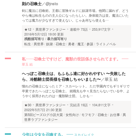
刻の召喚士
／
@jnsto
剣に魔法に召喚術。王都に冒険ギルドに奴隷市場。他聞に漏れず、どう
やら俺は転生ものの主人公になったらしい。身体能力は並。魔法にいた
っては魔力が少なすぎて使えない。じゃあ何なら使える…
★12
異世界ファンタジー
連載中
73話
253,917文字
2016年5月12日 19:00 更新
残酷描写有り
暴力描写有り
転生
異世界
奴隷
召喚士
勇者
魔王
参謀
ライトノベル
私……召喚士ですけど、魔獣の世話係させられてます。
翠玉 結
へっぽこ召喚士は、もふもふ達に好かれやすい 〜失敗した
ら、冷酷騎士団長様を召喚しちゃいました〜
／
翠玉 結
憧れの召喚士になったミア・スカーレット。 ただ学園内でもギリギリで
卒業できたへっぽこな召喚士。 就職先も中々見当たらないでいる中、よ
うやく採用されたのは…魔獣騎士団。 しかも…
★30
異世界ファンタジー
完結済
19話
104,811文字
2022年5月7日 21:30 更新
第5回ビーズログ小説大賞
女性向け
モフモフ
召喚士
お仕事
異
世界ラブファンタジー
スカイレイク
少年は少女を召喚する。