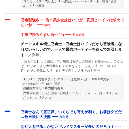
コミカライズ
成り上がり
召喚士
ハーレム
チート
成長
ざま
あ
主人公最強
召喚獣強さ×30倍？美少女妹はいいが、変態ヒロインは求めて
御峰。
ないわ！
遊真歓喜
丁寧で読みやすい‼(*^^*)
チートスキル転生召喚士～召喚士はハズレだから冒険者にな
れないらしいので、一人で最強パーティーを組んで無双しま
す～
／
御峰。
【あらすじ】 １５歳にハズレ加護【召喚士の加護】を授かったホロくん
は、いじめにより大怪我からその命を失う。 とある理由で、僕（木口
哲）がその身体に入り、異世界で新しい人生を歩む事…
★1,217
異世界ファンタジー
連載中
46話
100,430文字
2022年6月15日 18:00 更新
残酷描写有り
暴力描写有り
異世界転生
主人公最強
召喚士
１人パーティー？
妹
コメディ
ざまぁ
シリアスあり
召喚士なんて底辺職、いくらでも替えが利く、お前はクビだ
月島秀一
→数日後に大後悔
なぜ人を見る目がないギルドマスターが多いのだろう？