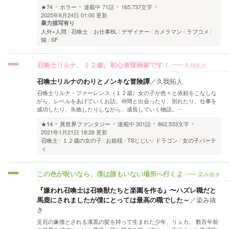
★74
ホラー
連載中
71話
165,737文字
2025年6月24日 01:00 更新
暴力描写有り
人外×人間
召喚士
お仕事BL
デザイナー
カメラマン
ラブコメ
猫
SF
久我拓人
召喚士リルナ、１２歳。初心者冒険家です！
召喚士リルナのわりとノンキな冒険譚
／
久我拓人
召喚士リルナ・ファーレンス（１２歳）女の子が色々と依頼をこなしな
がら、レベルをあげていくお話。仲間と出会ったり、別れたり、仕事を
成功したり、失敗したりしながら、成長していく物語。…
★14
異世界ファンタジー
連載中
301話
862,533文字
2021年1月21日 18:28 更新
召喚士
１２歳の女の子
お姫様
TSじじい
ドラゴン
女の子パーテ
ィ
染み抜き
この色が呪いなら、僕は誰もいない場所へ行くよ
『嫌われ召喚士は召喚獣たちと楽園を作る』〜ハズレ職だと
馬鹿にされましたが僕にとっては最高の職でした～
／
染み抜
き
災厄の象徴とされる漆黒の髪を持って生まれた少年、リュカ。 数百年前