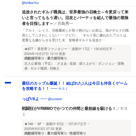
@shiba1ko
追放されたギルド職員は、世界最強の召喚士～今更戻って来
いと言ってももう遅い。旧友とパーティを組んで最強の冒険
者を目指します～
／
月島秀一
「アルト・レイス。召喚魔術しか取り柄のないお前は、我がギルドの職
員としてふさわしくない――クビだ」 ギルド長に嫌われたアルトは、
度重なる嫌がらせを受けた末、冒険者ギルドを追放さ…
★877
異世界ファンタジー
連載中
17話
130,633文字
2024年10月27日 12:10 更新
残酷描写有り
暴力描写有り
主人公最強（予定）
ざまあ
追放
成り上がり
ダンジョン
冒険
者
ギルド職員
召喚士
最狂のカップル爆誕！！ 結ばれた2人は今日も仲良くゲーム
ヤスミ
を攻略する！！
@zuneon
っぱVRよ
戦闘狂がVRMMOでかつての仲間と最前線を駆ける！
／
ヤス
ミ
★746
SF
連載中
97話
157,817文字
2025年9月3日 07:32 更新
残酷描写有り
暴力描写有り
性描写有り