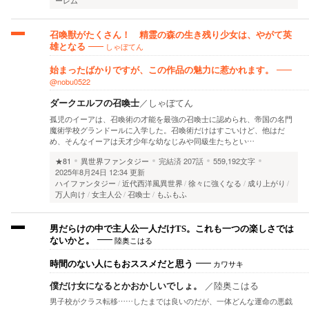
ーレム
召喚獣がたくさん！ 精霊の森の生き残り少女は、やがて英
しゃぼてん
雄となる
始まったばかりですが、この作品の魅力に惹かれます。
@nobu0522
ダークエルフの召喚士
／
しゃぼてん
孤児のイーアは、召喚術の才能を最強の召喚士に認められ、帝国の名門
魔術学校グランドールに入学した。召喚術だけはすごいけど、他はだ
め、そんなイーアは天才少年な幼なじみや同級生たちとい…
★81
異世界ファンタジー
完結済
207話
559,192文字
2025年8月24日 12:34 更新
ハイファンタジー
近代西洋風異世界
徐々に強くなる
成り上がり
万人向け
女主人公
召喚士
もふもふ
男だらけの中で主人公一人だけTS。これも一つの楽しさでは
陸奥こはる
ないかと。
カワサキ
時間のない人にもおススメだと思う
僕だけ女になるとかおかしいでしょ。
／
陸奥こはる
男子校がクラス転移……したまでは良いのだが、一体どんな運命の悪戯