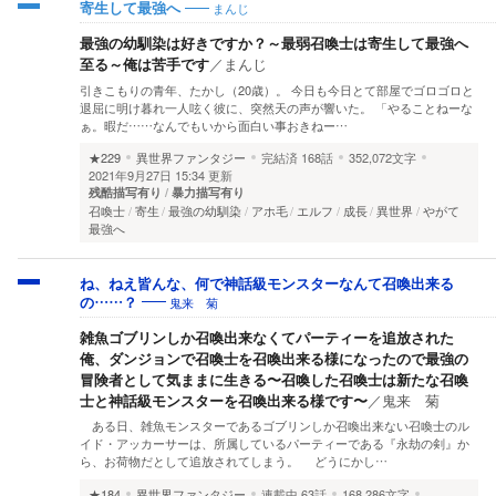
まんじ
寄生して最強へ
最強の幼馴染は好きですか？～最弱召喚士は寄生して最強へ
至る～俺は苦手です
／
まんじ
引きこもりの青年、たかし（20歳）。 今日も今日とて部屋でゴロゴロと
退屈に明け暮れ一人呟く彼に、突然天の声が響いた。 「やることねーな
ぁ。暇だ……なんでもいから面白い事おきねー…
★229
異世界ファンタジー
完結済
168話
352,072文字
2021年9月27日 15:34 更新
残酷描写有り
暴力描写有り
召喚士
寄生
最強の幼馴染
アホ毛
エルフ
成長
異世界
やがて
最強へ
ね、ねえ皆んな、何で神話級モンスターなんて召喚出来る
鬼来 菊
の……？
雑魚ゴブリンしか召喚出来なくてパーティーを追放された
俺、ダンジョンで召喚士を召喚出来る様になったので最強の
冒険者として気ままに生きる〜召喚した召喚士は新たな召喚
士と神話級モンスターを召喚出来る様です〜
／
鬼来 菊
ある日、雑魚モンスターであるゴブリンしか召喚出来ない召喚士のル
イド・アッカーサーは、所属しているパーティーである『永劫の剣』か
ら、お荷物だとして追放されてしまう。 どうにかし…
★184
異世界ファンタジー
連載中
63話
168,286文字