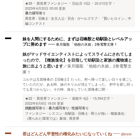
★35
異世界ファンタジー
完結済
10話
20,015文字
2023年4月20日 05:00 更新
暴力描写有り
異世界
召喚士
女主人公
百合
ガールズラブ
「賢いヒロイン」中
編コンテスト
妹を人間にするために、まずは召喚獣と幼馴染とレベルアッ
皐月陽龍 「他校の氷姫」2巻電撃文庫 1
プに努めます
妹がマッドサイエンティストによってスライムにされてしま
ったので、【種族進化】を目指して幼馴染と家族の魔物達と
旅に出ようと思います
／
皐月陽龍 「他校の氷姫」2巻電撃文
庫 1
コルテは元冒険者の【召喚士】だった。村へ帰って楽しい日々を過ごし
ていたのだが、ある時、妹のキリルが消えてしまった。 村中を探し回っ
ても見つからない。その時、旅をしていた冒険者に聞…
★22
異世界ファンタジー
連載中
4話
15,594文字
2022年6月8日 18:00 更新
残酷描写有り
暴力描写有り
性描写有り
ファンタジー
シスコン
幼馴染
召喚士
周りが強い
種族進化
（限られた環境では）最強
異世界
@jnsto
君はどんどん甲斐性の権化みたいになっていくね