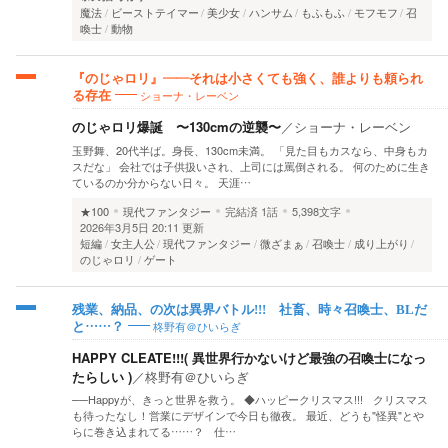
魔法
ビーストテイマー
美少女
ハンサム
もふもふ
モフモフ
召
喚士
動物
『のじゃロリ』——それは小さくても強く、誰よりも頼られ
ショーナ・レーベン
る存在
のじゃロリ爆誕 〜130cmの逆襲〜
／
ショーナ・レーベン
玉野舞、20代半ば。身長、130cm未満。 「見た目もカスなら、中身もカ
スだな」 会社では子供扱いされ、上司には罵倒される。 何のために生き
ているのか分からない日々。 天涯…
★100
現代ファンタジー
完結済
1話
5,398文字
2026年3月5日 20:11 更新
短編
女主人公
現代ファンタジー
微ざまぁ
召喚士
成り上がり
のじゃロリ
ゲート
残業、納品、の次は異界バトル!!! 社畜、時々召喚士、BLだ
柊野有＠ひいらぎ
と……？
HAPPY CLEATE!!!( 異世界行かないけど最強の召喚士になっ
たらしい )
／
柊野有＠ひいらぎ
──Happyが、きっと世界を救う。 ◆ハッピークリスマス!!! クリスマス
も待ったなし！営業にデザインで今日も徹夜。 最近、どうも"怪異"とや
らに巻き込まれてる……？ 仕…