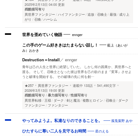
2025年2月13日 04:00 更新
残酷描写有り
異世界ファンタジー
ハイファンタジー
追放
召喚士
最強
成り上
がり
召喚
ハーレム
ennger
世界を歪めていく物語
藍上（あいが
この手のゲーム好ききはたまらない話し！
み）おかき
Destruction＝Install
／
ennger
青年は己の人生と世界に絶望していた。 しかし何の因果か、異世界へと
渡る。 そして、召喚士となった彼は世界を己の欲のまま『変革』させよ
うと破壊を開始する。 その破壊の先に何を創…
★257
異世界ファンタジー
連載中
133話
541,490文字
2026年3月13日 19:00 更新
残酷描写有り
暴力描写有り
性描写有り
異世界転移
王様
ダーク
剣と魔法
複数ヒロイン
召喚士
ダーク
ファンタジー
ファンタジー
孤兎葉野 あや
やってみようよ。私達なりのできることを。
星のえる
ひたすらに尊い二人を見守るお時間