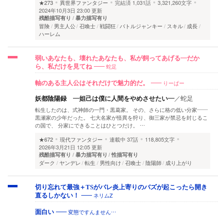
★273
異世界ファンタジー
完結済
1,031話
3,321,260文字
2024年10月3日 23:00 更新
残酷描写有り
暴力描写有り
冒険
男主人公
召喚士
戦闘狂
バトルジャンキー
スキル
成長
ハーレム
弱いあなたも、壊れたあなたも、私が飼ってあげる—だか
蛇足
ら、私だけを見てね
りーぱー
軸のある主人公はそれだけで魅力的だ。
妖都陰陽録 ―妲己は僕に人間をやめさせたい―
／
蛇足
転生したのは、式神師の一門・黒葛家。 その、さらに格の低い分家――
黒瀬家の少年だった。 七大名家が怪異を狩り、御三家が禁忌を封じるこ
の国で、 分家にできることはひとつだけ。 …
★672
現代ファンタジー
連載中
37話
118,805文字
2026年3月21日 12:05 更新
残酷描写有り
暴力描写有り
性描写有り
ダーク
ヤンデレ
転生
男性向け
召喚士
陰陽師
成り上がり
切り忘れて最強＋TSがバレ炎上寄りのバズが起こったら開き
ネリムZ
直るしかない！
変態ですんません…
面白い