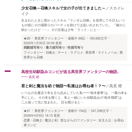
少女召喚～召喚スキルで女の子が出てきました～
／
スカイレ
イク
生まれたときに授かったスキル『ランダム召喚』を使用して今日もいつ
もの様にその場限りのパーティを助けては追い出されていた。 『確かに
助かったけど……』 その言葉は少年「ラック」にと…
★20
異世界ファンタジー
連載中
69話
183,682文字
2022年1月30日 00:06 更新
残酷描写有り
暴力描写有り
性描写有り
ファンタジー
召喚士
チート
ラブコメ
異世界
ライトノベル
異
世界から召喚
高校生幼馴染みコンビが送る異世界ファンタジーの物語。
高見 燈
君と剣と魔法を紡ぐ物語〜私達はお尋ね者！？〜
／
高見 燈
いつもの古書店で本を立ち読みしていた私ーー“桜木蒼華”は、一冊の本を
手にした。 その本を開くと、私と一緒にいた幼馴染みの“柏木飛翠”は、
二人揃って光に包まれた。 目を開けると…
★21
異世界ファンタジー
連載中
154話
547,298文字
2026年4月9日 18:15 更新
恋愛
召喚士
魔法と剣
昔ながらのファンタジー
女主人公
お尋ね
者コンビ