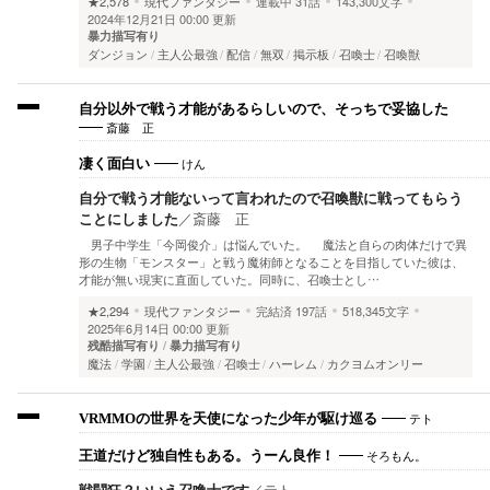
★2,578
現代ファンタジー
連載中
31話
143,300文字
2024年12月21日 00:00 更新
暴力描写有り
ダンジョン
主人公最強
配信
無双
掲示板
召喚士
召喚獣
自分以外で戦う才能があるらしいので、そっちで妥協した
斎藤 正
けん
凄く面白い
自分で戦う才能ないって言われたので召喚獣に戦ってもらう
ことにしました
／
斎藤 正
男子中学生「今岡俊介」は悩んでいた。 魔法と自らの肉体だけで異
形の生物「モンスター」と戦う魔術師となることを目指していた彼は、
才能が無い現実に直面していた。同時に、召喚士とし…
★2,294
現代ファンタジー
完結済
197話
518,345文字
2025年6月14日 00:00 更新
残酷描写有り
暴力描写有り
魔法
学園
主人公最強
召喚士
ハーレム
カクヨムオンリー
テト
VRMMOの世界を天使になった少年が駆け巡る
そろもん。
王道だけど独自性もある。うーん良作！
戦闘狂？いいえ召喚士です
／
テト