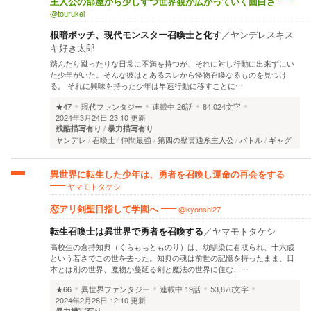
主人公の部屋から少しずつ世界観が広がっていく面白さ
@tourukei
根暗ボッチ、現代モンスター召喚士と化す
／
ヤンデレスキス
キ好き太郎
踏んだり蹴ったりな日常に不満を持つが、それに対し行動に出来ずにい
た少年がいた。そんな彼はとあるスレから怪物召喚なるものを見つけ
る。 それに興味を持った少年は早速行動に移すことに…
★47
現代ファンタジー
連載中
26話
84,024文字
2024年3月24日 23:10 更新
残酷描写有り
暴力描写有り
ヤンデレ
召喚士
仲間最強
第四の壁貫通系主人公
バトル
ギャグ
異世界に転生した少年は、勇者を召喚し運命の再会をする
ヤマモトタケシ
@kyonshi27
恋アリ剣聖目指して学園へ
転生召喚士は異世界で勇者を召喚する
／
ヤマモトタケシ
高校生の倉持知典（くらもちとものり）は、幼馴染に看取られ、十六歳
という若さでこの世を去った。知典の魂は前世の記憶を持ったまま、日
本とは別の世界、魔物が蔓延る剣と魔法の世界に住む、…
★66
異世界ファンタジー
連載中
19話
53,876文字
2024年2月28日 12:10 更新
暴力描写有り