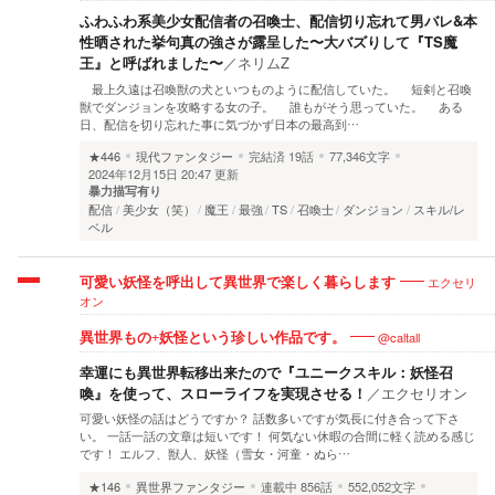
ふわふわ系美少女配信者の召喚士、配信切り忘れて男バレ&本
性晒された挙句真の強さが露呈した〜大バズりして『TS魔
王』と呼ばれました〜
／
ネリムZ
最上久遠は召喚獣の犬といつものように配信していた。 短剣と召喚
獣でダンジョンを攻略する女の子。 誰もがそう思っていた。 ある
日、配信を切り忘れた事に気づかず日本の最高到…
★446
現代ファンタジー
完結済
19話
77,346文字
2024年12月15日 20:47 更新
暴力描写有り
配信
美少女（笑）
魔王
最強
TS
召喚士
ダンジョン
スキル/レ
ベル
エクセリ
可愛い妖怪を呼出して異世界で楽しく暮らします
オン
@caltall
異世界もの+妖怪という珍しい作品です。
幸運にも異世界転移出来たので『ユニークスキル：妖怪召
喚』を使って、スローライフを実現させる！
／
エクセリオン
可愛い妖怪の話はどうですか？ 話数多いですが気長に付き合って下さ
い。 一話一話の文章は短いです！ 何気ない休暇の合間に軽く読める感じ
です！ エルフ、獣人、妖怪（雪女・河童・ぬら…
★146
異世界ファンタジー
連載中
856話
552,052文字