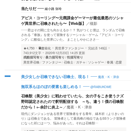
綾小路 弥玲
当たりだ
アビス・コーリング〜元廃課金ゲーマーが最低最悪のソシャ
ゲ異世界に召喚されたら〜【Web版】
／
槻影
――君はその闇に立ち向かえるか！？ 気がつくと僕は、ランダムで召喚
される『眷族』を使って冒険するソーシャル・ゲーム『アビス・コーリ
ング』に酷似した世界にいた。 まことしやかにささ…
★4,750
書籍化
異世界ファンタジー
完結済
149話
743,912文字
2020年12月23日 14:25 更新
残酷描写有り
暴力描写有り
性描写有り
異世界召喚
ファンタジー
召喚士
ガチャ
ソシャゲー
眷属
恋愛
魔夜・K・津奈
美少女しか召喚できない召喚士、現る！
@RABUKOME
無双系もほのぼの要素も楽しめる！
召喚獣（美少女）に戦わせていたら、女の子をこき使うクズ
野郎認定されたので釈明配信する ～ち、違う！僕の召喚獣
だから！←余計に炎上～
／
魔夜・K・津奈
現代にダンジョンがある世界で冒険者をする青年、縁木祈（よりきいの
り）は召喚士である。 冒険者として最高峰の地位であるSSランク冒険者
になった祈には一つ、悩みがあった。それは召喚獣…