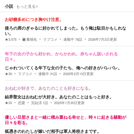
小説
もっと見る
お砂糖多めにつき胸やけ注意。
後ろの席のぎゃるに好かれてしまった。もう俺は駄目かもしれな
い。
★
3,575
書籍化
ラブコメ
連載中
76
話
2026年7月2日
更新
年下の女の子から好かれ、からかわれ、赤ちゃん扱いされる
日々。
じゃれついてくる年下な女の子たち、俺への好きがバレバレ。
★
35
ラブコメ
連載中
31
話
2025年2月13日
更新
おねむが好きで、あなたのことも好きになる。
結界聖女はおねむが大好き。あなたのことはもっと好き。
★
33
恋愛
完結済
1
話
2025年1月30日
更新
優しい旦那さまと一緒に積み重ねる幸せと、時々に起きる騒動が
日々を彩る。
狐憑きのわたしが嫁いだ相手は軍人将校さまです。