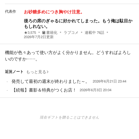
代表作
お砂糖多めにつき胸やけ注意。
後ろの席のぎゃるに好かれてしまった。もう俺は駄目か
もしれない。
★
3,575
書籍化
ラブコメ
連載中
76
話
2026年7月2日
更新
機能が色々あって使い方がよく分かりません。どうすればよろし
いのですか……。
近況ノート
もっと見る
発売して最初の週末が終わりました～。
2026年6月21日 23:44
【続報】書影＆特典がつくお店！
2026年6月3日 20:04
現在ギフトを贈ることはできません