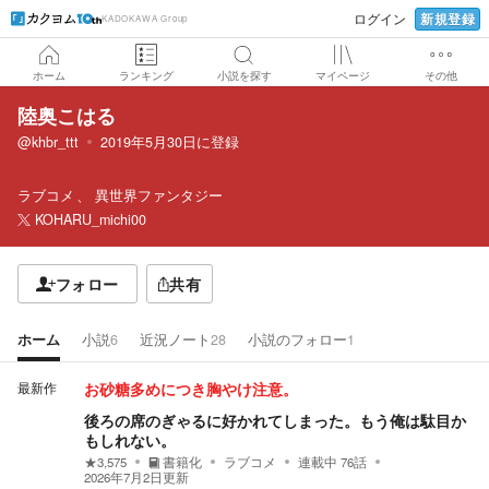
新規登録
ログイン
KADOKAWA Group
ホーム
ランキング
小説を探す
マイページ
その他
陸奥こはる
@khbr_ttt
2019年5月30日
に登録
ラブコメ
異世界ファンタジー
KOHARU_michi00
フォロー
共有
ホーム
小説
6
近況ノート
28
小説のフォロー
1
最新作
お砂糖多めにつき胸やけ注意。
後ろの席のぎゃるに好かれてしまった。もう俺は駄目か
もしれない。
★
3,575
書籍化
ラブコメ
連載中
76
話
2026年7月2日
更新