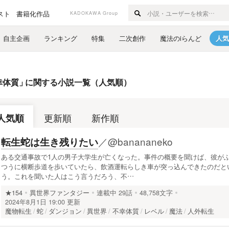
スト
書籍化作品
KADOKAWA Group
自主企画
ランキング
特集
二次創作
魔法のiらんど
人気
幸体質
」
に関する小説一覧（人気順）
人気順
更新順
新作順
／
@banananeko
転生蛇は生き残りたい
ある交通事故で1人の男子大学生が亡くなった。事件の概要を聞けば、彼が
つうに横断歩道を歩いていたら、飲酒運転らしき車が突っ込んできたのだと
う。これを聞いた人はこう言うだろう、不…
★154
異世界ファンタジー
連載中
29話
48,758文字
2024年8月1日 19:00 更新
魔物転生
蛇
ダンジョン
異世界
不幸体質
レベル
魔法
人外転生