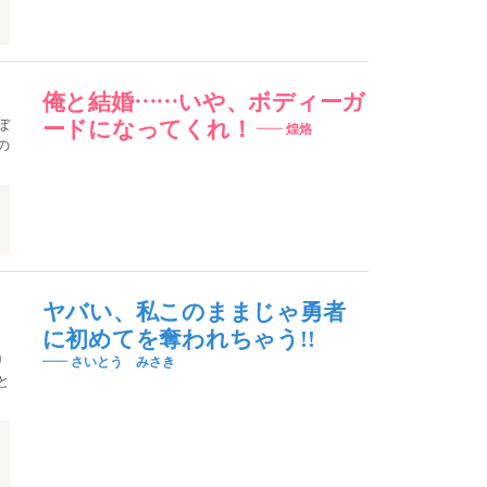
俺と結婚……いや、ボディーガ
ぼ
ードになってくれ！
煌烙
の
体
ヤバい、私このままじゃ勇者
に初めてを奪われちゃう!!
り
さいとう みさき
と