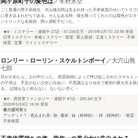
／
冬野氷空
関ヶ原町子の髪色は
ごく普通の男子高校生・犬山城太郎は生まれ持った不幸体質のせいでトラブ
に巻き込まれがちである。そんなある時、彼を救ってくれたのは髪色がエキ
ントリックな名探偵・関ヶ原町子だった。…
★9
ミステリー
連載中
27話
97,239文字
2019年2月7日 23:56 更新
日常ミステリー
本格ミステリー
密室
変人探偵
王道ミステリー
不幸
体質
定番
ライトミステリー
／
大穴山熊
ロンリー・ローリン・スケルトンボーイ
七郎
目がさめたら、土の中だった。 死霊術師によって呼び起こされたスケルトン
の子供は、手足のない少女に出会い、不思議ななりゆきで最初の夜を生き延
る。 記憶もなく肉もない、ないない尽く…
★6
異世界ファンタジー
連載中
87話
255,561文字
2020年5月8日 18:00 更新
暴力描写有り
アンデッド？
煮込まれ系
旅
魔術
妹（精神的）
姉（精神的）
精霊
不幸体質