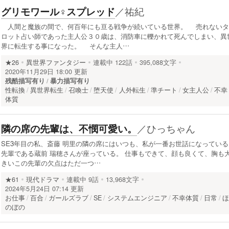
／
祐紀
グリモワール♀スプレッド
人間と魔族の間で、何百年にも亘る戦争が続いている世界。 売れないタ
ロット占い師であった主人公３０歳は、消防車に轢かれて死んでしまい、異
界に転生する事になった。 そんな主人…
★26
異世界ファンタジー
連載中
122話
395,088文字
2020年11月29日 18:00 更新
残酷描写有り
暴力描写有り
性転換
異世界転生
召喚士
堕天使
人外転生
準チート
女主人公
不幸
体質
／
ひっちゃん
隣の席の先輩は、不憫可愛い。
SE3年目の私、斎藤 明里の隣の席にはいつも、私が一番お世話になっている
先輩である蔵前 瑞穂さんが座っている。 仕事もできて、顔も良くて、胸も
きいこの先輩の欠点はただ一つ…
★61
現代ドラマ
連載中
9話
13,968文字
2024年5月24日 07:14 更新
お仕事
百合
ガールズラブ
SE
システムエンジニア
不幸体質
日常
のぼの