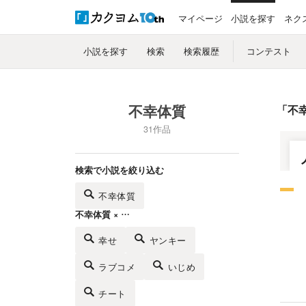
マイページ
小説を探す
ネク
小説を探す
検索
検索履歴
コンテスト
不幸体質
「
不
31作品
検索で小説を絞り込む
不幸体質
不幸体質 × …
幸せ
ヤンキー
ラブコメ
いじめ
チート