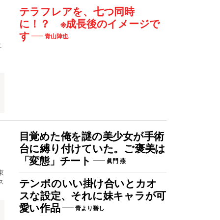
テラフレアを、七つ同時
に！？ ※成長後のイメージで
す
青山陣也
に
目覚めた俺を謎の美少女が手術
台に縛り付けていた。ご褒美は
「変態」チート
眞門 燕
東
ス
テンポのいい掛け合いとカオ
スな設定、それに妹キャラが可
愛い作品
青より碧し