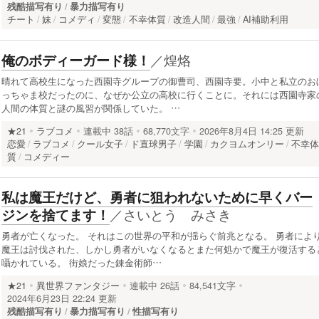
残酷描写有り
暴力描写有り
チート
妹
コメディ
変態
不幸体質
改造人間
最強
AI補助利用
／
煌烙
俺のボディーガード様！
晴れて高校生になった西園寺グループの御曹司、西園寺要。小中と私立のお
っちゃま校だったのに、なぜか公立の高校に行くことに。それには西園寺家
人間の体質と謎の風習が関係していた。 …
★21
ラブコメ
連載中
38話
68,770文字
2026年8月4日 14:25 更新
恋愛
ラブコメ
クール女子
ド直球男子
学園
カクヨムオンリー
不幸
質
コメディー
私は魔王だけど、勇者に狙われないために早くバー
／
さいとう みさき
ジンを捨てます！
勇者が亡くなった。 それはこの世界の平和が揺らぐ前兆となる。 勇者によ
魔王は討伐された、しかし勇者がいなくなるとまた何処かで魔王が復活する
囁かれている。 街娘だった錬金術師…
★21
異世界ファンタジー
連載中
26話
84,541文字
2024年6月23日 22:24 更新
残酷描写有り
暴力描写有り
性描写有り