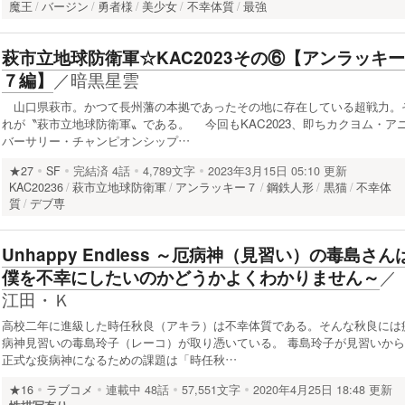
魔王
バージン
勇者様
美少女
不幸体質
最強
萩市立地球防衛軍☆KAC2023その⑥【アンラッキー
／
暗黒星雲
７編】
山口県萩市。かつて長州藩の本拠であったその地に存在している超戦力。
れが〝萩市立地球防衛軍〟である。 今回もKAC2023、即ちカクヨム・ア
バーサリー・チャンピオンシップ…
★27
SF
完結済
4話
4,789文字
2023年3月15日 05:10 更新
KAC20236
萩市立地球防衛軍
アンラッキー７
鋼鉄人形
黒猫
不幸体
質
デブ専
Unhappy Endless ～厄病神（見習い）の毒島さん
／
僕を不幸にしたいのかどうかよくわかりません～
江田・Ｋ
高校二年に進級した時任秋良（アキラ）は不幸体質である。そんな秋良には
病神見習いの毒島玲子（レーコ）が取り憑いている。 毒島玲子が見習いから
正式な疫病神になるための課題は「時任秋…
★16
ラブコメ
連載中
48話
57,551文字
2020年4月25日 18:48 更新