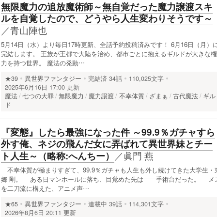
無限魔力の追放魔術師～無自覚だった魔力譲渡スキ
ルを自覚したので、どうやら人生変わりそうです～
／
青山陣也
5月14日（水）より毎日17時更新、全話予約投稿済みです！ 6月16日（月）
完結します。 王族が王都で大陸を治め、都市ごとに抱えるギルドが大きな権
力を持つ世界。 魔法の発動…
★39
異世界ファンタジー
完結済
34話
110,025文字
2025年6月16日 17:00 更新
魔法
七つの大罪
無限魔力
魔力譲渡
不幸体質
ざまぁ
古代魔法
ギル
ド
『変態』したら最強になった件 ～99.9％ガチャすら
外す俺、ネジの飛んだ女に弄ばれて異世界妹とチー
／
眞門 燕
ト人生～（略称:へんちー）
不幸体質が極まりすぎて、99.9％ガチャも人生も外し続けてきた大学生・
郷 剛。 ある日マンホールに落ち、目覚めた先は――手術台だった。 メ
を二刀流に構えた、アニメ声…
★65
異世界ファンタジー
連載中
39話
114,301文字
2026年8月6日 20:11 更新