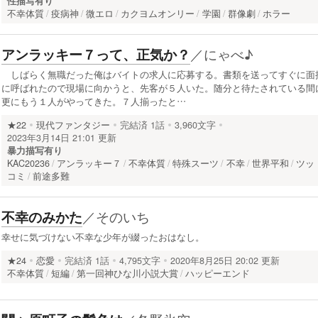
性描写有り
不幸体質
疫病神
微エロ
カクヨムオンリー
学園
群像劇
ホラー
／
にゃべ♪
アンラッキー７って、正気か？
しばらく無職だった俺はバイトの求人に応募する。書類を送ってすぐに面
に呼ばれたので現場に向かうと、先客が５人いた。随分と待たされている間
更にもう１人がやってきた。７人揃ったと…
★22
現代ファンタジー
完結済
1話
3,960文字
2023年3月14日 21:01 更新
暴力描写有り
KAC20236
アンラッキー７
不幸体質
特殊スーツ
不幸
世界平和
ツッ
コミ
前途多難
／
そのいち
不幸のみかた
幸せに気づけない不幸な少年が綴ったおはなし。
★24
恋愛
完結済
1話
4,795文字
2020年8月25日 20:02 更新
不幸体質
短編
第一回神ひな川小説大賞
ハッピーエンド