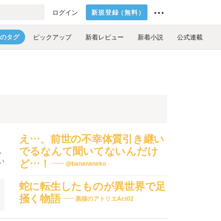
新規登録
（
無料
）
ログイン
のタグ
ピックアップ
新着レビュー
新着小説
公式連載
え…、前世の不幸体質引き継い
でるなんて聞いてないんだけ
ふ
い
ど…！
@banananeko
蛇に転生したものが異世界で足
掻く物語
黒猫のアトリエAct02