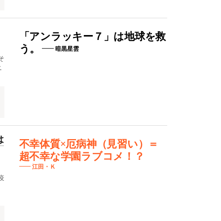
「アンラッキー７」は地球を救
う。
暗黒星雲
そ
ニ
は
不幸体質×厄病神（見習い）＝
超不幸な学園ラブコメ！？
江田・Ｋ
疫