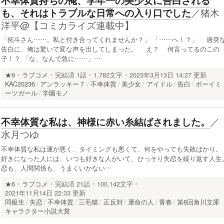
不幸体質持ちの俺、学年一の美少女に告白される
／
猪木
も、それはトラブルな日常への入り口でした
洋平@【コミカライズ連載中】
「拓斗さん……。私と付き合ってくれませんか？」 「……へ！？」 唐突
告白に、俺は驚いて変な声を出してしまった。 え？ 何言ってるのこの
子！？ 「な、なんで急に……」…
★9
ラブコメ
完結済
1話
1,782文字
2023年3月13日 14:27 更新
KAC20236
アンラッキー７
不幸体質
美少女
アイドル
告白
ボーイミ
ーツガール
学園モノ
／
不幸体質な私は、神様に赤い糸結ばされました。
水月つゆ
不幸体質な私は運が悪く、タイミングも悪くて、何をやっても失敗ばかり。
好きになった人には、いつも好きな人がいて、ひっそり失恋を繰り返す人生
恋も、人間関係も、うまくいかない…
★6
ラブコメ
完結済
21話
100,142文字
2021年11月14日 22:33 更新
同級生
失恋
不幸体質
三毛猫
正反対
運命の人
青春
第8回角川文庫
キャラクター小説大賞