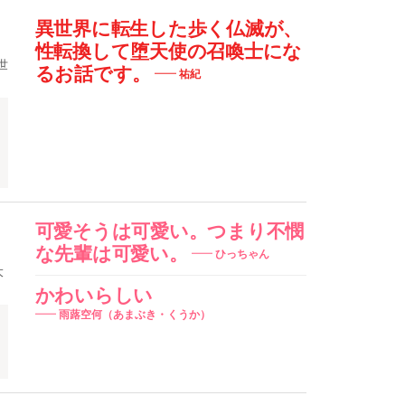
異世界に転生した歩く仏滅が、
性転換して堕天使の召喚士にな
世
るお話です。
祐紀
可愛そうは可愛い。つまり不憫
な先輩は可愛い。
ひっちゃん
大
かわいらしい
雨蕗空何（あまぶき・くうか）
ほ