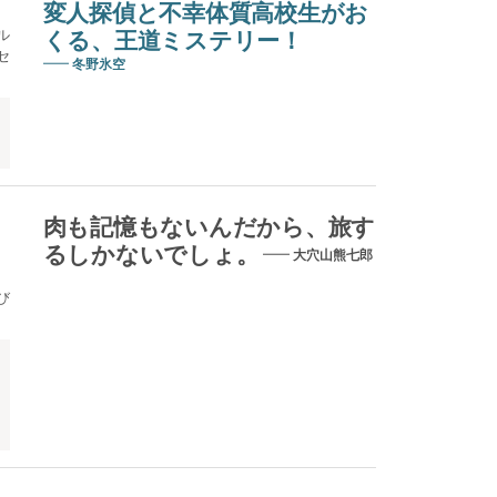
変人探偵と不幸体質高校生がお
ル
くる、王道ミステリー！
セ
冬野氷空
肉も記憶もないんだから、旅す
るしかないでしょ。
大穴山熊七郎
び