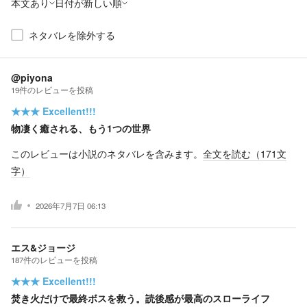
本文あり
日付が新しい順
ネタバレを除外する
@piyona
19
件の
レビューを投稿
★★★
Excellent!!!
物凄く癒される、もう1つの世界
このレビューは小説のネタバレを含みます。
全文を読む（
171
文
字）
2026年7月7日 06:13
エス&ジョージ
187
件の
レビューを投稿
★★★
Excellent!!!
焚き火だけで最終ボスを救う。読後感が最高のスローライフ