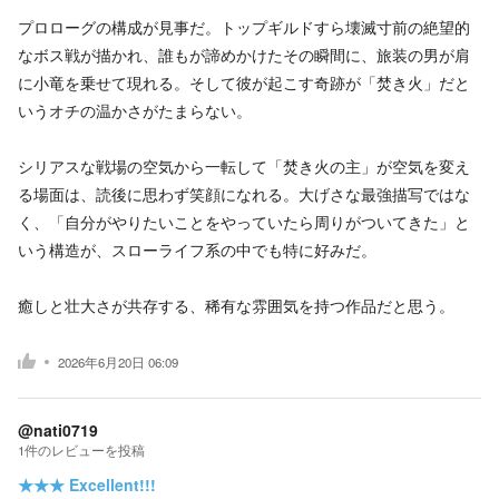
プロローグの構成が見事だ。トップギルドすら壊滅寸前の絶望的
なボス戦が描かれ、誰もが諦めかけたその瞬間に、旅装の男が肩
に小竜を乗せて現れる。そして彼が起こす奇跡が「焚き火」だと
いうオチの温かさがたまらない。
シリアスな戦場の空気から一転して「焚き火の主」が空気を変え
る場面は、読後に思わず笑顔になれる。大げさな最強描写ではな
く、「自分がやりたいことをやっていたら周りがついてきた」と
いう構造が、スローライフ系の中でも特に好みだ。
癒しと壮大さが共存する、稀有な雰囲気を持つ作品だと思う。
2026年6月20日 06:09
@nati0719
1
件の
レビューを投稿
★★★
Excellent!!!