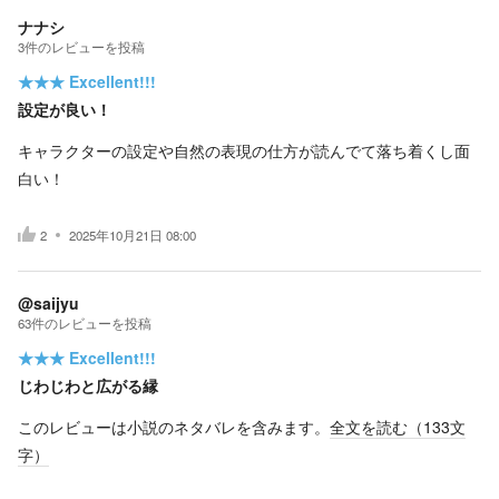
ナナシ
3
件の
レビューを投稿
★★★
Excellent!!!
設定が良い！
キャラクターの設定や自然の表現の仕方が読んでて落ち着くし面
白い！
2
2025年10月21日 08:00
@saijyu
63
件の
レビューを投稿
★★★
Excellent!!!
じわじわと広がる縁
このレビューは小説のネタバレを含みます。
全文を読む（
133
文
字）