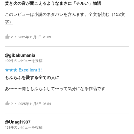
焚き火の音が聞こえるようなまさに「チルい」物語
このレビューは小説のネタバレを含みます。
全文を読む（
152
文
字）
2
2025年11月5日 20:09
@gibakumania
100
件の
レビューを投稿
★★★
Excellent!!!
もふもふを愛する全ての人に
あ〜〜〜俺ももふもふして〜って気分になる作品です
2
2025年11月5日 08:54
@Unagi1937
131
件の
レビューを投稿