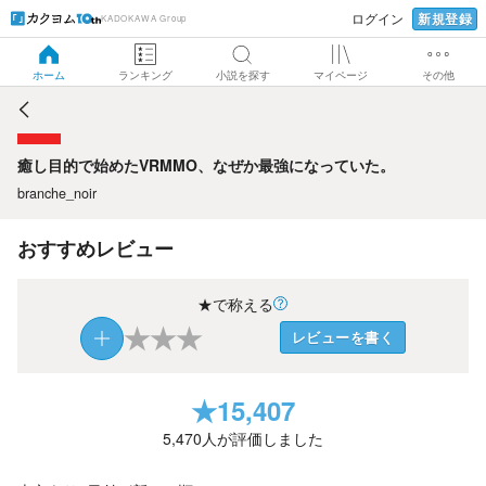
新規登録
ログイン
KADOKAWA Group
癒し目的で始めたVRMMO、なぜか最強になっていた。
ホーム
ランキング
小説を探す
マイページ
その他
癒し目的で始めたVRMMO、なぜか最強になっていた。
branche_noir
おすすめレビュー
★で称える
★
★
★
レビューを書く
★
15,407
5,470
人が評価しました