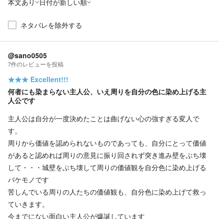
本文あり
日付が新しい順
ネタバレを除外する
@sano0505
7
件の
レビューを投稿
★★★
Excellent!!!
何者にも染まらない主人公、いえ周りを自分の色に染め上げる主
人公です
主人公は自分が一度決めたことは曲げない心の強すぎる変人で
す。
周りから価値を認められないものであっても、自分にとって価値
があると認めれば周りの意見に振り回されず突き進み壁をぶち壊
して・・・城壁をぶち壊して周りの価値観を自分色に染め上げる
バケモノです
苦しんでいる周りの人たちの価値観も、自分色に染め上げて救っ
ていきます。
今までにない面白い主人公が爆誕しています