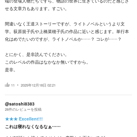
端の登場人物たちですら、物語の世界に生きているのだと感じさ
せる文章力もあります。すごい。
間違いなく王道ストーリーですが、ライトノベルというより文
学。荻原規子氏や上橋菜穂子氏の作品に近いと感じます。単行本
化はめでたいのですが、ライトノベルか……？ コレが……？
とにかく、是非読んでください。
このレベルの作品はなかなか無いですから。
是非。
11
2025年12月18日 02:21
@satoshi8383
26
件の
レビューを投稿
★★★
Excellent!!!
これは寝れなくなるなぁ⋯⋯