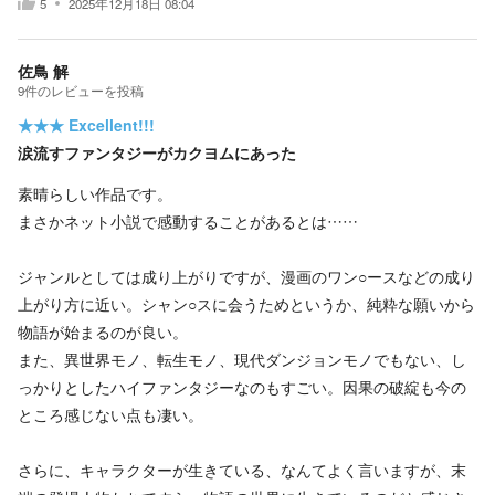
5
2025年12月18日 08:04
佐鳥 解
9
件の
レビューを投稿
★★★
Excellent!!!
涙流すファンタジーがカクヨムにあった
素晴らしい作品です。
まさかネット小説で感動することがあるとは……
ジャンルとしては成り上がりですが、漫画のワン○ースなどの成り
上がり方に近い。シャン○スに会うためというか、純粋な願いから
物語が始まるのが良い。
また、異世界モノ、転生モノ、現代ダンジョンモノでもない、し
っかりとしたハイファンタジーなのもすごい。因果の破綻も今の
ところ感じない点も凄い。
さらに、キャラクターが生きている、なんてよく言いますが、末