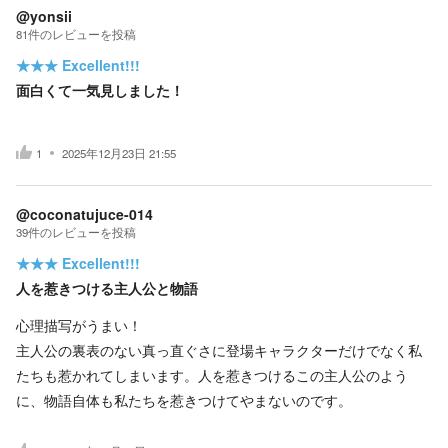
@yonsii
81
件の
レビューを投稿
★★★
Excellent!!!
面白くて一気見しました！
1
2025年12月23日 21:55
@coconatujuce-014
39
件の
レビューを投稿
★★★
Excellent!!!
人を惹きつける主人公と物語
心理描写がうまい！
主人公の裏表のない真っ直ぐさに登場キャラクターだけでなく私
たちも惹かれてしまいます。人を惹きつけるこの主人公のよう
に、物語自体も私たちを惹きつけてやまないのです。