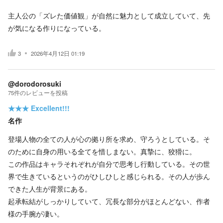
主人公の「ズレた価値観」が自然に魅力として成立していて、先
が気になる作りになっている。
3
2026年4月12日 01:19
@dorodorosuki
75
件の
レビューを投稿
★★★
Excellent!!!
名作
登場人物の全ての人が心の拠り所を求め、守ろうとしている。そ
のために自身の用いる全てを惜しまない。真摯に、狡猾に。
この作品はキャラそれぞれが自分で思考し行動している。その世
界で生きているというのがひしひしと感じられる。その人が歩ん
できた人生が背景にある。
起承転結がしっかりしていて、冗長な部分がほとんどない、作者
様の手腕が凄い。