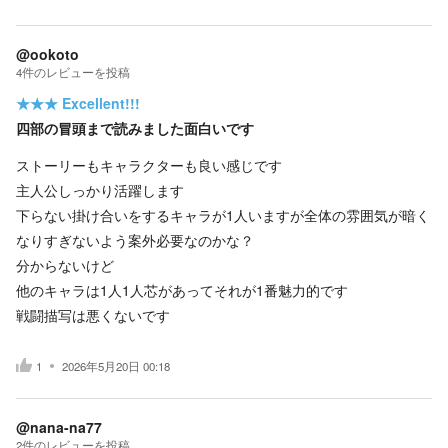
@ookoto
4
件の
レビューを投稿
★★★
Excellent!!!
四部の冒頭まで読みました面白いです
ストーリーもキャラクターも良い感じです
主人公しっかり活躍します
下らない掛け合いをするキャラが1人いますが全体の雰囲気が暗く
なりすぎないよう案外必要なのかな？
分からないけど
他のキャラは1人1人芯があってそれが1番魅力的です
戦闘描写は悪くないです
1
2026年5月20日 00:18
@nana-na77
2
件の
レビューを投稿