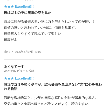
★★★
Excellent!!!
彼はゴミの中に無限の空を見た
戦場に転がる価値の無い物に力を与えられたってのが良い！
価値の無いと思われていた物に、価値を見出す。
感情移入しやすくて読んでいて楽しい
最高だよ
3
2026年4月27日 13:06
あくなてーす
728
件の
レビューを投稿
★★★
Excellent!!!
戦場でゴミを拾う少年が、誰も価値を見出さない“光”に心を奪わ
れる物語
過酷な戦場描写と、少年の無垢な感性の対比が印象的な導入。
空気の重さと会話の軽さのバランスがよく、読みやすい。