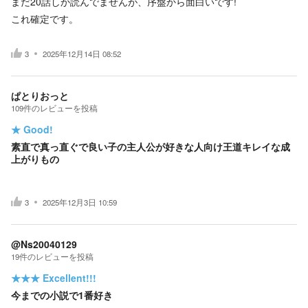
まだ20話しか読んでませんが、序盤から面白いです!
これ確定です。
3
2025年12月14日 08:52
ぱとりおっと
109
件の
レビューを投稿
★
Good!
素直で真っ直ぐで良い子の主人公が好きな人向け王道キレイな成
上がりもの
3
2025年12月3日 10:59
@Ns20040129
19
件の
レビューを投稿
★★★
Excellent!!!
今までの小説で1番好き