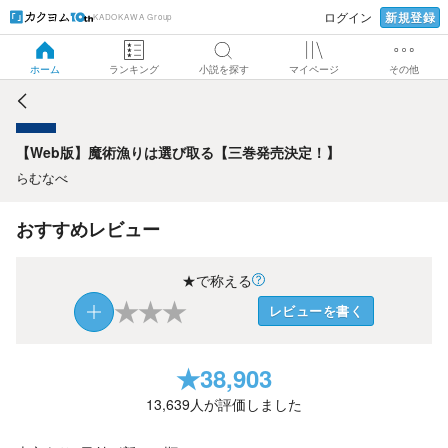
新規登録
ログイン
KADOKAWA Group
【Web版】魔術漁りは選び取る【三巻発売決定！】
ホーム
ランキング
小説を探す
マイページ
その他
【Web版】魔術漁りは選び取る【三巻発売決定！】
らむなべ
おすすめレビュー
★で称える
★
★
★
レビューを書く
★
38,903
13,639
人が評価しました