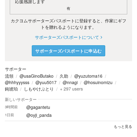
応援感謝します
有
カクヨムサポーターズパスポートに登録すると、作家にギフ
トを贈れるようになります。
サポーターズパスポートについて
サポーターズパスポートに申込む
サポーター
流領
@usaGinoButako
久助
@yuzutoma16
@hhhyyysss
@yuu5017
@nnagi
@hosuinomizu
鈍琥珀
しもやけぶとり
+
297
users
新しいサポーター
@gagantetu
3時間前
@oyji_panda
1日前
もっと見る