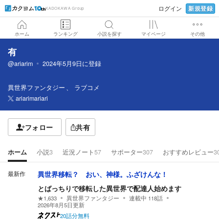
新規登録
ログイン
KADOKAWA Group
ホーム
ランキング
小説を探す
マイページ
その他
有
@ariarim
2024年5月9日
に登録
異世界ファンタジー
ラブコメ
ariarimariari
フォロー
共有
ホーム
小説
3
近況ノート
57
サポーター
307
おすすめレビュー
3
最新作
異世界移転？ おい、神様。ふざけんな！
とばっちりで移転した異世界で配達人始めます
★
1,633
異世界ファンタジー
連載中
118
話
2026年8月5日
更新
20話分無料