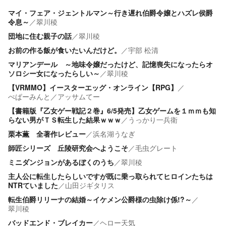
マイ・フェア・ジェントルマン～行き遅れ伯爵令嬢とハズレ侯爵
令息～
／
翠川稜
団地に住む親子の話
／
翠川稜
お前の作る飯が食いたいんだけど。
／
宇部 松清
マリアンデール ～地味令嬢だったけど、記憶喪失になったらオ
ソロシー女になったらしい～
／
翠川稜
【VRMMO】イースターエッグ・オンライン【RPG】
／
ぺぱーみんと／アッサムてー
【書籍版『乙女ゲー戦記２巻』6/5発売】乙女ゲームを１ｍｍも知
らない男がＴＳ転生した結果ｗｗｗ
／
うっかり一兵衛
栗本薫 全著作レビュー
／
浜名湖うなぎ
師匠シリーズ 丘陵研究会へようこそ
／
毛虫グレート
ミニダンジョンがあるぼくのうち
／
翠川稜
主人公に転生したらしいですが既に乗っ取られてヒロインたちは
NTRていました
／
山田ジギタリス
転生伯爵リリーナの結婚～イケメン公爵様の虫除け係!?～
／
翠川稜
バッドエンド・ブレイカー
／
ヘロー天気