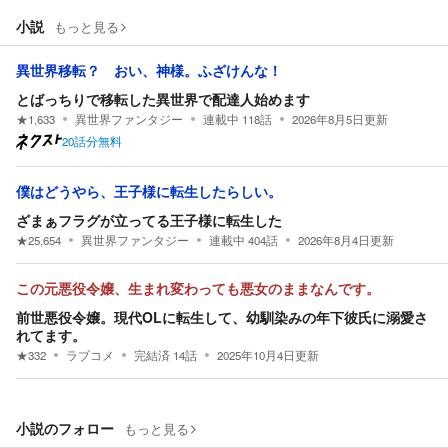
小説
もっと見る
異世界移転？ おい、神様。ふざけんな！
とばっちりで移転した異世界で配達人始めます
★
1,633
異世界ファンタジー
連載中
118
話
2026年8月5日
更新
20話分無料
僕はどうやら、王子様に転生したらしい。
ざまぁフラグが立ってる王子様に転生した
★
25,654
異世界ファンタジー
連載中
404
話
2026年8月4日
更新
この元悪役令嬢、生まれ変わっても悪女のままなんです。
前世悪役令嬢。現代OLに転生して、幼馴染みの年下彼氏に溺愛さ
れてます。
★
332
ラブコメ
完結済
14
話
2025年10月4日
更新
小説のフォロー
もっと見る