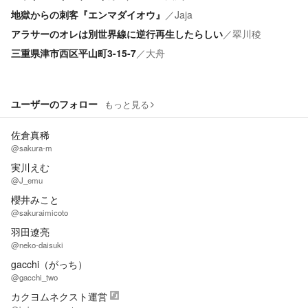
地獄からの刺客『エンマダイオウ』
／
Jaja
アラサーのオレは別世界線に逆行再生したらしい
／
翠川稜
三重県津市西区平山町3-15-7
／
大舟
ユーザーのフォロー
もっと見る
佐倉真稀
@sakura-m
実川えむ
@J_emu
櫻井みこと
@sakuraimicoto
羽田遼亮
@neko-daisuki
gacchi（がっち）
@gacchi_two
カクヨムネクスト運営