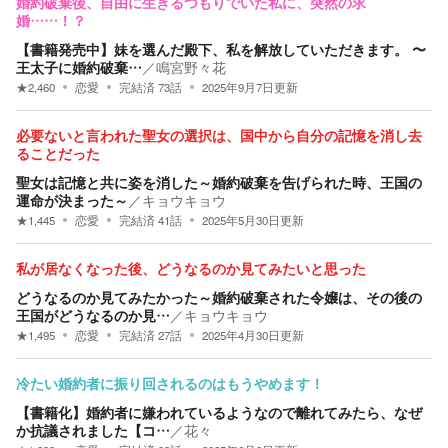
婚約破棄後、自由に生きるつもりでいた私に、突然の求
婚……！？
【書籍発売中】妹を選んだ殿下、私を解放していただきます。 〜
王太子に婚約破棄…
／
鳴宮野々花
★
2,460
恋愛
完結済
73
話
2025年9月7日
更新
必要ないと言われた聖女の選択は、国中から自分の記憶を消し去
ることだった
聖女は記憶と共に姿を消した～婚約破棄を告げられた時、王国の
運命が決まった～
／
キョウキョウ
★
1,445
恋愛
完結済
41
話
2025年5月30日
更新
私が居なくなった後、どうなるのか見てみたいと思った
どうなるのか見てみたかった～婚約破棄された令嬢は、その後の
王国がどうなるのか見…
／
キョウキョウ
★
1,495
恋愛
完結済
27
話
2025年4月30日
更新
冷たい婚約者に振り回されるのはもうやめます！
【書籍化】婚約者に嫌われているようなので離れてみたら、なぜ
か抗議されました【コ…
／
花々