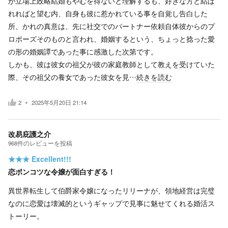
が立場上政略結婚もやむを得ないと理解するも、好きな方と結ば
れればと望む内、自身も彼に惹かれている事を自覚し告白した
所、かれの真意は、先に社交でのパートナー依頼自体彼からのプ
ロポーズそのものと言われ、婚姻するという、ちょっと捻った愛
の形の婚姻譚であった事に感激した次第です。
しかも、彼は彼女の祖父が彼の家庭教師として教えを受けていた
際、その祖父の養女であった彼女を見…
続きを読む
2
2025年5月20日 21:14
改易庇護之介
968
件の
レビューを投稿
★★★
Excellent!!!
恋ポンコツな令嬢が面白すぎる！
異世界転生して伯爵家令嬢になったリリーナが、領地経営は完璧
なのに恋愛は壊滅的というギャップで見事に魅せてくれる婚活ス
トーリー。