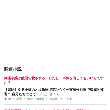
関連小説
冷遇令嬢は敵国で愛される！わたし、本気を出してもいいんです
か？
【完結】冷遇令嬢の才は敵国で花ひらく〜実家侯爵家で壊滅的被
害？ 自分たちでどう…
／
三矢さくら
★
931
恋愛
連載中
404
話
2026年6月1日
更新