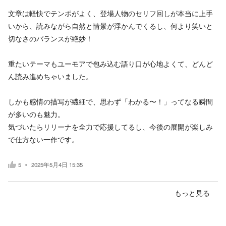
文章は軽快でテンポがよく、登場人物のセリフ回しが本当に上手
いから、読みながら自然と情景が浮かんでくるし、何より笑いと
切なさのバランスが絶妙！
重たいテーマもユーモアで包み込む語り口が心地よくて、どんど
ん読み進めちゃいました。
しかも感情の描写が繊細で、思わず「わかる〜！」ってなる瞬間
が多いのも魅力。
気づいたらリリーナを全力で応援してるし、今後の展開が楽しみ
で仕方ない一作です。
5
2025年5月4日 15:35
もっと見る