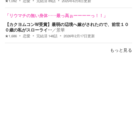
★
1,092
恋愛
完結済
89
話
2025年6月8日
更新
「リウマチの無い身体……最っ高ぉーーーーっ！！」
【カクヨムコンW受賞】最弱の辺境へ嫁がされたので、前世１０
０歳の私がスローライ…
／
景華
★
1,686
恋愛
完結済
148
話
2026年2月17日
更新
もっと見る