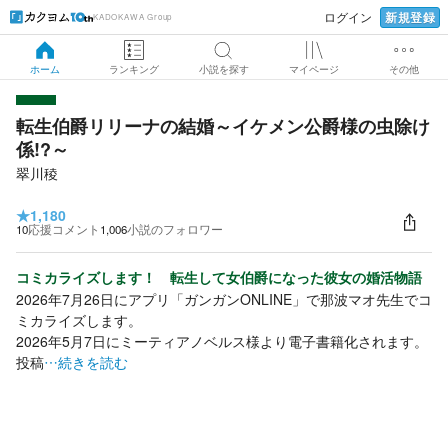
新規登録
ログイン
KADOKAWA Group
ホーム
ランキング
小説を探す
マイページ
その他
転生伯爵リリーナの結婚～イケメン公爵様の虫除け
係!?～
翠川稜
★
1,180
10
応援コメント
1,006
小説のフォロワー
コミカライズします！ 転生して女伯爵になった彼女の婚活物語
2026年7月26日にアプリ「ガンガンONLINE」で那波マオ先生でコ
ミカライズします。
2026年5月7日にミーティアノベルス様より電子書籍化されます。
投稿
…続きを読む