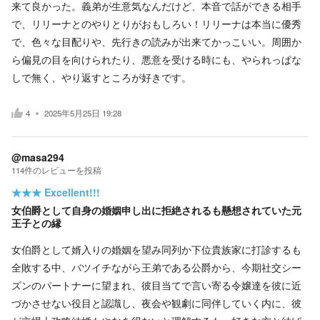
来て良かった。義弟が生意気なんだけど、本音で話ができる相手
で、リリーナとのやりとりがおもしろい！リリーナは本当に優秀
で、色々な目配りや、先行きの読みが出来てかっこいい。周囲か
ら偏見の目を向けられたり、悪意を受ける時にも、やられっぱな
しで無く、やり返すところが好きです。
4
2025年5月25日 19:28
@masa294
114
件の
レビューを投稿
★★★
Excellent!!!
女伯爵として自身の婚姻申し出に拒絶されるも懸想されていた元
王子との縁
女伯爵として婿入りの婚姻を望み同列か下位貴族家に打診するも
全敗する中、バツイチながら王弟である公爵から、今期社交シー
ズンのパートナーに望まれ、彼目当てで言い寄る令嬢達を彼に近
づかさせない役目と認識し、夜会や観劇に同伴していく内に、彼