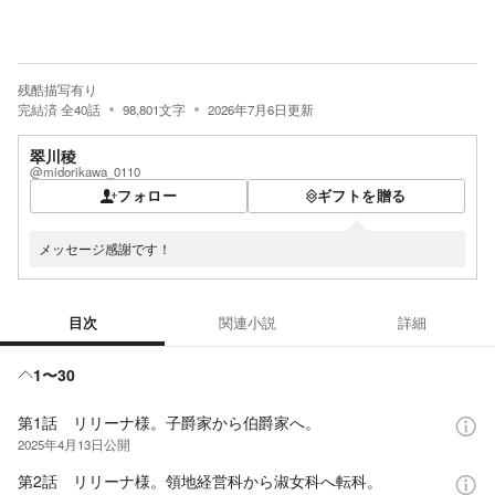
残酷描写有り
完結済
全
40
話
98,801
文字
2026年7月6日
更新
翠川稜
@midorikawa_0110
フォロー
ギフトを贈る
メッセージ感謝です！
目次
関連小説
詳細
目次
1〜30
第1話 リリーナ様。子爵家から伯爵家へ。
2025年4月13日
公開
第2話 リリーナ様。領地経営科から淑女科へ転科。