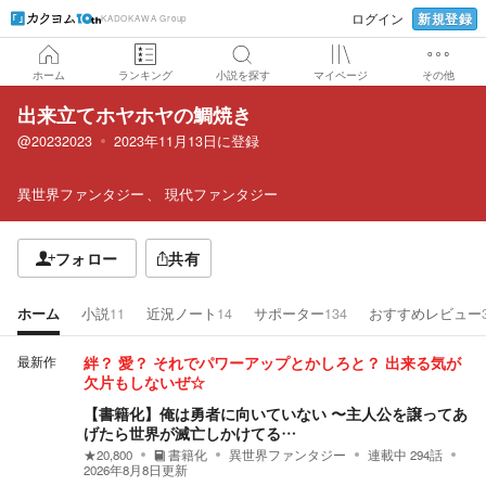
新規登録
ログイン
KADOKAWA Group
ホーム
ランキング
小説を探す
マイページ
その他
出来立てホヤホヤの鯛焼き
@20232023
2023年11月13日
に登録
異世界ファンタジー
現代ファンタジー
フォロー
共有
ホーム
小説
11
近況ノート
14
サポーター
134
おすすめレビュー
最新作
絆？ 愛？ それでパワーアップとかしろと？ 出来る気が
欠片もしないぜ☆
【書籍化】俺は勇者に向いていない 〜主人公を譲ってあ
げたら世界が滅亡しかけてる…
★
20,800
書籍化
異世界ファンタジー
連載中
294
話
2026年8月8日
更新