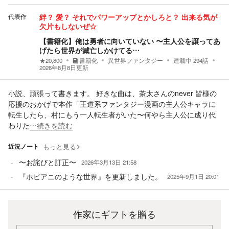
代表作
絆？ 愛？ それでパワーアップとかしろと？ 出来る気が
欠片もしないぜ☆
【書籍化】俺は勇者に向いていない 〜主人公を譲ってあ
げたら世界が滅亡しかけてる…
★
20,800
書籍化
異世界ファンタジー
連載中
294
話
2026年8月8日
更新
小説、頑張って書きます。 好きな曲は、茶太さんのnever 皆様の
応援のおかげで本作「王道系ファンタジー漫画の主人公キャラに
転生したら、村にもう一人転生者がいた〜何やら主人公に成り代
わりた
…続きを読む
近況ノート
もっと見る
〜お詫びと訂正〜
2026年3月13日 21:58
『ホビアニのような世界』を更新しました。
2025年9月1日 20:01
作家にギフトを贈る