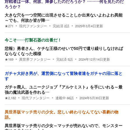
対戦者は一体、何故、降参したのだろうか？ ………何を見たのだ
ろうか？
大きな穴を一つ空間に出現させることしか出来ないよわよわ異能
～でも、何故か皆が降…
★
271
現代ファンタジー
完結済
2
話
2025年3月4日
更新
今こそ……打製石器の出番だ！
悲報）勇者さん、ケチな王様のせいで50円で遣り繰りしなければ
ならなくなった模様
★
169
異世界ファンタジー
完結済
5
話
2024年12月14日
更新
ガチャ大好き男が、運営側になって冒険者達をガチャの沼に落と
す
ガチャ廃人、ユニークジョブ『アルケミスト』を手にいれる～最
強の魔法武器を作れる…
★
2,182
現代ファンタジー
連載中
66
話
2024年5月30日
更新
異世界版マッチ売りの少女。悲しい終わりなんてない喜劇の物
語。
異世界版マッチ売りの少女～マッチが売れないので、モンスター