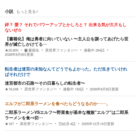
小説
もっと見る
絆？ 愛？ それでパワーアップとかしろと？ 出来る気が欠片もし
ないぜ☆
【書籍化】俺は勇者に向いていない 〜主人公を譲ってあげたら世
界が滅亡しかけてる…
★
20,800
書籍化
異世界ファンタジー
連載中
294
話
2026年8月8日
更新
転生者は迷宮の未知なんてどうでもよかった。ただ生きていけれ
ばそれだけで
迷宮都市の石路〜その日暮らしの転生者〜
★
18,248
異世界ファンタジー
連載中
150
話
2026年8月8日
更新
エルフが二郎系ラーメンを食べたらどうなるのか……。
二郎系ラーメンVSエルフ〜野菜食が基本な種族"エルフ"は二郎系
ラーメンを食べ切…
★
167
異世界ファンタジー
完結済
4
話
2025年12月14日
更新