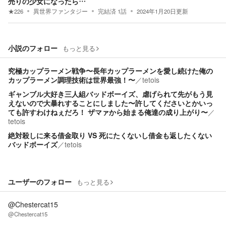
売りの少女になったら…
★
226
異世界ファンタジー
完結済
1
話
2024年1月20日
更新
小説のフォロー
もっと見る
究極カップラーメン戦争〜長年カップラーメンを愛し続けた俺の
カップラーメン調理技術は世界最強！〜
／
tetois
ギャンブル大好き三人組バッドボーイズ、虐げられて先がもう見
えないので大暴れすることにしました〜許してくださいとかいっ
ても許すわけねぇだろ！ ザマァから始まる俺達の成り上がり〜
／
tetois
絶対殺しに来る借金取り VS 死にたくないし借金も返したくない
バッドボーイズ
／
tetois
ユーザーのフォロー
もっと見る
@Chestercat15
@Chestercat15