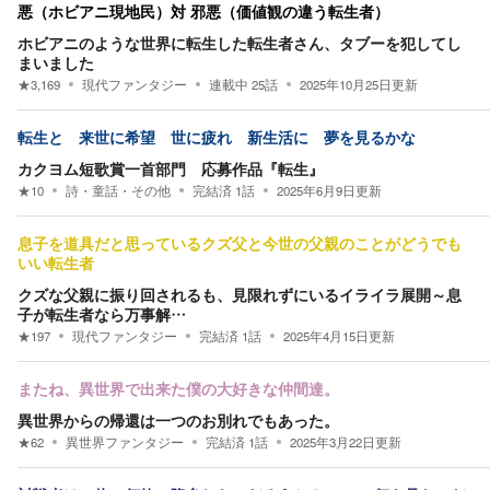
悪（ホビアニ現地民）対 邪悪（価値観の違う転生者）
ホビアニのような世界に転生した転生者さん、タブーを犯してし
まいました
★
3,169
現代ファンタジー
連載中
25
話
2025年10月25日
更新
転生と 来世に希望 世に疲れ 新生活に 夢を見るかな
カクヨム短歌賞一首部門 応募作品『転生』
★
10
詩・童話・その他
完結済
1
話
2025年6月9日
更新
息子を道具だと思っているクズ父と今世の父親のことがどうでも
いい転生者
クズな父親に振り回されるも、見限れずにいるイライラ展開～息
子が転生者なら万事解…
★
197
現代ファンタジー
完結済
1
話
2025年4月15日
更新
またね、異世界で出来た僕の大好きな仲間達。
異世界からの帰還は一つのお別れでもあった。
★
62
異世界ファンタジー
完結済
1
話
2025年3月22日
更新