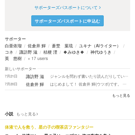
サポーターズパスポートについて
サポーターズパスポートに申込む
サポーター
白亜依瑠
佐倉井 鱓
蒼埜 葉琉
ユキナ（AIライター）
コネ
諏訪野 滋
桔梗 浬
🍀みゆき🍀
神代ゆうき
英 悠樹
+
17
users
新しいサポーター
諏訪野 滋
7月21日
ジャンルを問わず書いたり読んだりしています。やや百合成分多め。九州に生息。コメント・ご指導ご鞭撻・誤字脱字報告など大歓迎です、お気軽にどうぞ！ 【受賞歴その他】 『亀』 カクヨム誕生祭2024「黒歴史祭」伊集院光賞受賞 『医療で間違わないために』 「カクヨム金のたまご」2024年1月〜2月新規投稿作品にてピックアップ 『ラジオの向こう』 カクヨム「卒業の春、旅立ちの物語」4選にてピックアップ 『トゥールの88ミリ砲』 カクヨムコン9短編賞中間通過 『ナンバーカードを追いかけて』 カクヨムコン9短編賞中間通過 『仰げば尊し』 カクヨムコン10短編賞中間通過 『その翼、花の名にあらず』 カクヨムコン10短編賞中間通過 『ご安全に！ ～こんな骨折シチュには気をつけろ～』 カクヨムコン10短編賞中間通過 『初恋は花あかりを浴びて』（カクヨム未収録） エブリスタ「三行から参加できる超妄想コンテスト」佳作受賞 『ナンバーカードを追いかけて』 零合百合文芸コンテスト短編部門中間選考通過 『純情と桜』 自主企画：第一回さいかわ卯月賞 最終選考 『真夏のヴァンパイア』 自主企画：第一回さいかわ葉月賞 最終選考 『唯物論に吹かれて』 自主企画：エッセイを書きま賞2024 優秀作品選出 『木の芽時の恋』 自主企画：第二回さいかわ卯月賞 特別賞受賞 『マイ・フェイバリット・アクセラレーション』 自主企画：第一回さいかわ師走賞 大賞受賞 『ムーブメントは錆びつかない』 自主企画：第三回さいかわ卯月賞 優秀賞受賞
佐倉井 鱓
7月20日
はじめまして！ 佐倉井 鱓(ウツボ)です。 気楽に読んで 気楽に楽しんでいただけたら 幸いです。 本業、作詞家の しがないバーテンダーです笑 作詞家が小説を書いたら──どうなる！？ と、挑戦中！ 昼夜仕事詰めで なかなかコメントはできませんが お世話になったならば とことん尽くしたいタイプでございます。 ですが⋯⋯ お返し目的の♡連打、☆爆には 申し訳ございませんが 反応いたしません。 代表作 紅蓮の嚮後 〜桜の鎮魂歌〜 https://kakuyomu.jp/works/16818622175686771533 どうか 末永くよろしくお願いいたします🌸.*
もっと見る
小説
もっと見る
体液で人を救う、星の子の喫茶店ファンタジー