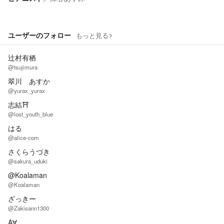
ユーザーのフォロー
もっと見る
辻村有栖
@tsujimura
翠川 あすか
@yurax_yurax
志結⛩️
@lost_youth_blue
はる
@alice-com
さくらうづき
@sakura_uduki
@Koalaman
@Koalaman
ざっきー
@Zakisann1300
A∀