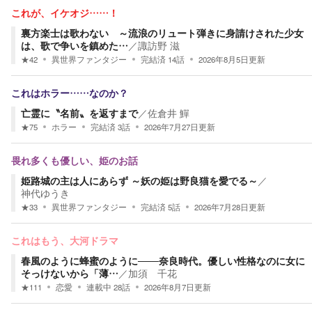
これが、イケオジ……！
裏方楽士は歌わない ～流浪のリュート弾きに身請けされた少女
は、歌で争いを鎮めた…
／
諏訪野 滋
★
42
異世界ファンタジー
完結済
14
話
2026年8月5日
更新
これはホラー……なのか？
亡霊に〝名前〟を返すまで
／
佐倉井 鱓
★
75
ホラー
完結済
3
話
2026年7月27日
更新
畏れ多くも優しい、姫のお話
姫路城の主は人にあらず ～妖の姫は野良猫を愛でる～
／
神代ゆうき
★
33
異世界ファンタジー
完結済
5
話
2026年7月28日
更新
これはもう、大河ドラマ
春風のように蜂蜜のように───奈良時代。優しい性格なのに女に
そっけないから「薄…
／
加須 千花
★
111
恋愛
連載中
28
話
2026年8月7日
更新