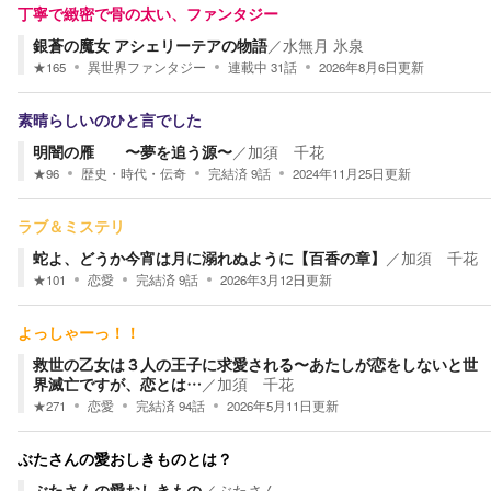
丁寧で緻密で骨の太い、ファンタジー
銀蒼の魔女 アシェリーテアの物語
／
水無月 氷泉
★
165
異世界ファンタジー
連載中
31
話
2026年8月6日
更新
素晴らしいのひと言でした
明闇の雁 〜夢を追う源〜
／
加須 千花
★
96
歴史・時代・伝奇
完結済
9
話
2024年11月25日
更新
ラブ＆ミステリ
蛇よ、どうか今宵は月に溺れぬように【百香の章】
／
加須 千花
★
101
恋愛
完結済
9
話
2026年3月12日
更新
よっしゃーっ！！
救世の乙女は３人の王子に求愛される〜あたしが恋をしないと世
界滅亡ですが、恋とは…
／
加須 千花
★
271
恋愛
完結済
94
話
2026年5月11日
更新
ぶたさんの愛おしきものとは？
ぶたさんの愛おしきもの
／
ぶたさん