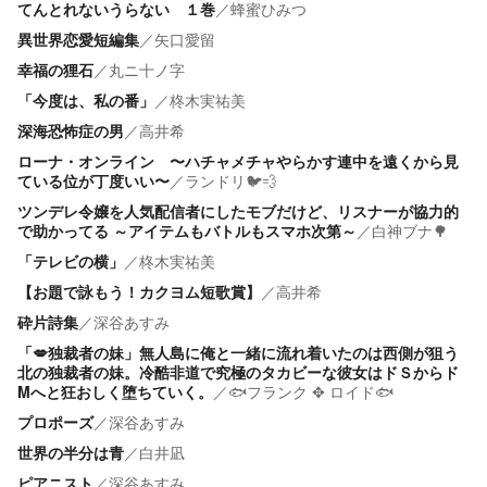
てんとれないうらない １巻
／
蜂蜜ひみつ
異世界恋愛短編集
／
矢口愛留
幸福の狸石
／
丸ニ十ノ字
「今度は、私の番」
／
柊木実祐美
深海恐怖症の男
／
高井希
ローナ・オンライン 〜ハチャメチャやらかす連中を遠くから見
ている位が丁度いい〜
／
ランドリ🐦💨
ツンデレ令嬢を人気配信者にしたモブだけど、リスナーが協力的
で助かってる ～アイテムもバトルもスマホ次第～
／
白神ブナ🌳
「テレビの横」
／
柊木実祐美
【お題で詠もう！カクヨム短歌賞】
／
高井希
砕片詩集
／
深谷あすみ
「💋独裁者の妹」無人島に俺と一緒に流れ着いたのは西側が狙う
北の独裁者の妹。冷酷非道で究極のタカビーな彼女はドＳからド
Mへと狂おしく堕ちていく。
／
🐟フランク ✥ ロイド🐟
プロポーズ
／
深谷あすみ
世界の半分は青
／
白井凪
ピアニスト
／
深谷あすみ