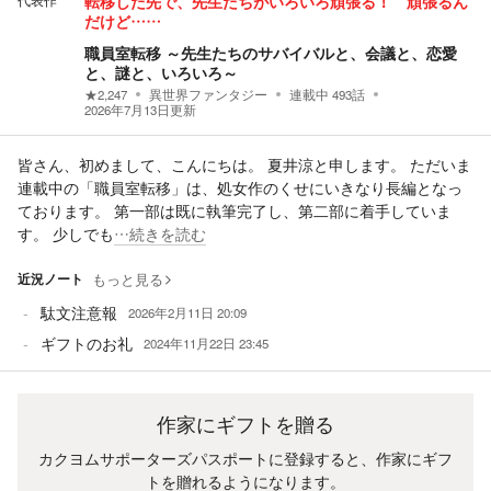
代表作
転移した先で、先生たちがいろいろ頑張る！ 頑張るん
だけど……
職員室転移 ～先生たちのサバイバルと、会議と、恋愛
と、謎と、いろいろ～
★
2,247
異世界ファンタジー
連載中
493
話
2026年7月13日
更新
皆さん、初めまして、こんにちは。 夏井涼と申します。 ただいま
連載中の「職員室転移」は、処女作のくせにいきなり長編となっ
ております。 第一部は既に執筆完了し、第二部に着手していま
す。 少しでも
…続きを読む
近況ノート
もっと見る
駄文注意報
2026年2月11日 20:09
ギフトのお礼
2024年11月22日 23:45
作家にギフトを贈る
カクヨムサポーターズパスポートに登録すると、作家にギフ
トを贈れるようになります。