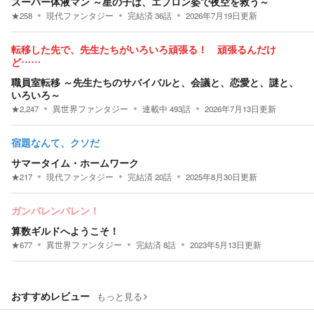
スーパー体液マン ～星の子は、エプロン姿で夜空を救う～
★
258
現代ファンタジー
完結済
36
話
2026年7月19日
更新
転移した先で、先生たちがいろいろ頑張る！ 頑張るんだけ
ど……
職員室転移 ～先生たちのサバイバルと、会議と、恋愛と、謎と、
いろいろ～
★
2,247
異世界ファンタジー
連載中
493
話
2026年7月13日
更新
宿題なんて、クソだ
サマータイム・ホームワーク
★
217
現代ファンタジー
完結済
20
話
2025年8月30日
更新
ガンバレンバレン！
算数ギルドへようこそ！
★
677
異世界ファンタジー
完結済
8
話
2023年5月13日
更新
おすすめレビュー
もっと見る