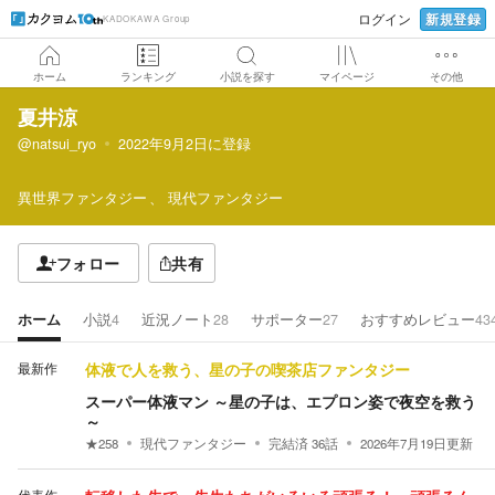
新規登録
ログイン
KADOKAWA Group
ホーム
ランキング
小説を探す
マイページ
その他
夏井涼
@natsui_ryo
2022年9月2日
に登録
異世界ファンタジー
現代ファンタジー
フォロー
共有
ホーム
小説
4
近況ノート
28
サポーター
27
おすすめレビュー
43
最新作
体液で人を救う、星の子の喫茶店ファンタジー
スーパー体液マン ～星の子は、エプロン姿で夜空を救う
～
★
258
現代ファンタジー
完結済
36
話
2026年7月19日
更新