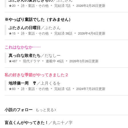
★
20
詩・童話・その他
完結済
7
話
2026年2月25日
更新
※やっぱり童話でした（すみません）
ぶたさんの日曜日
／
ぶたさん
★
15
詩・童話・その他
完結済
38
話
2026年4月6日
更新
これはなかなか……
真っ白な敗者たち
／
だなしー
★
487
現代ドラマ
連載中
45
話
2026年3月26日
更新
私の好きな季節がやってきました２
地球儀一周 🎐
／
上月くるを
★
83
詩・童話・その他
完結済
1
話
2024年7月23日
更新
小説のフォロー
もっと見る
盲点くんがやってきた！
／
丸ニ十ノ字