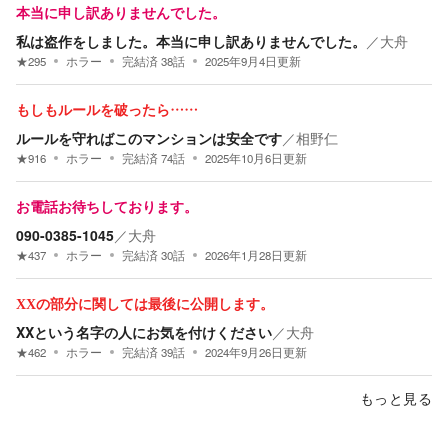
本当に申し訳ありませんでした。
私は盗作をしました。本当に申し訳ありませんでした。
／
大舟
★
295
ホラー
完結済
38
話
2025年9月4日
更新
もしもルールを破ったら……
ルールを守ればこのマンションは安全です
／
相野仁
★
916
ホラー
完結済
74
話
2025年10月6日
更新
お電話お待ちしております。
090-0385-1045
／
大舟
★
437
ホラー
完結済
30
話
2026年1月28日
更新
XXの部分に関しては最後に公開します。
XXという名字の人にお気を付けください
／
大舟
★
462
ホラー
完結済
39
話
2024年9月26日
更新
もっと見る