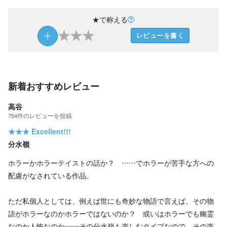
★で称える
★
★
★
レビューを書く
新着おすすめレビュー
高谷
754
件の
レビューを投稿
★★★
Excellent!!!
分水嶺
ホラーかホラーテイストの話か？ ……でホラーが苦手な方への
配慮がなされている作品。
ただ私個人としては、例えば世にも奇妙な物語で言えば、その物
語がホラーなのかホラーではないのか？ 或いはホラーでも幽霊
なのか人怖なのか――その分水嶺も楽しむタイプなので、その楽