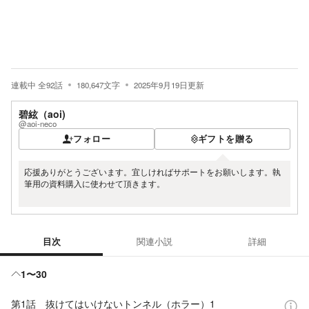
連載中
全
92
話
180,647
文字
2025年9月19日
更新
碧絃（aoi)
@aoi-neco
フォロー
ギフトを贈る
応援ありがとうございます。宜しければサポートをお願いします。執
筆用の資料購入に使わせて頂きます。
目次
関連小説
詳細
目次
1〜30
第1話 抜けてはいけないトンネル（ホラー）1