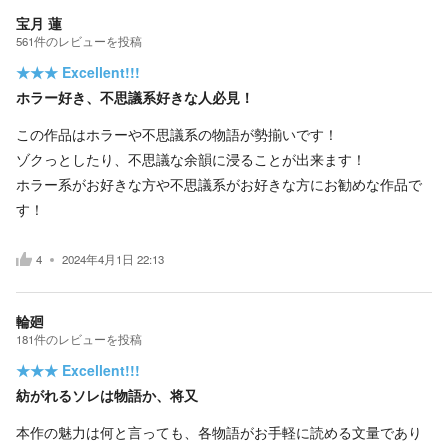
宝月 蓮
561
件の
レビューを投稿
★★★
Excellent!!!
ホラー好き、不思議系好きな人必見！
この作品はホラーや不思議系の物語が勢揃いです！
ゾクっとしたり、不思議な余韻に浸ることが出来ます！
ホラー系がお好きな方や不思議系がお好きな方にお勧めな作品で
す！
4
2024年4月1日 22:13
輪廻
181
件の
レビューを投稿
★★★
Excellent!!!
紡がれるソレは物語か、将又
本作の魅力は何と言っても、各物語がお手軽に読める文量であり