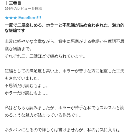
十三番目
294
件の
レビューを投稿
★★★
Excellent!!!
一度で二度楽しめる。ホラーと不思議が詰め合わされた、魅力的
な短編です
非常に軽やかな文章ながら、背中に悪寒が走る物語から摩訶不思
議な物語まで。
それぞれ二、三話ほどで纏められています。
短編としての満足度も高い上、ホラーが苦手な方に配慮した工夫
もされていました。
不思議だけ読むもよし。
ホラーだけ読むもよし。
私はどちらも読みましたが、ホラーが苦手な私でもスルスルと読
めるような魅力が詰まっている作品です。
ネタバレになるので詳しくは書けませんが、私のお気に入りは