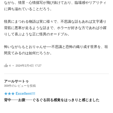
ながら、情景・心情描写が飛び抜けており、臨場感やリアリティ
に満ち溢れていることだろう。
怪異にまつわる物語は実に様々で、不思議な話もあれば文字通り
背筋に悪寒が走るような話まで、ホラーが好きな方であれば小躍
りして喜ぶような正に怪異のオードブル。
怖いながらもとおりゃんせ──不思議と恐怖の織り成す世界を、垣
間見てみるのは如何だろうか。
4
2024年2月4日 17:27
アールサートゥ
359
件の
レビューを投稿
★★★
Excellent!!!
背中……お腹……ぐるぐる回る感覚をはっきりと感じました