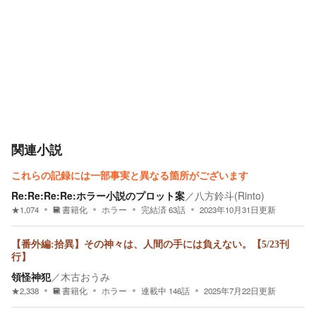
関連小説
これらの記録には一部事実と異なる箇所がございます
Re:Re:Re:Re:ホラー小説のプロット案
／
八方鈴斗(Rinto)
★
1,074
書籍化
ホラー
完結済
63
話
2023年10月31日
更新
【番外編:拾異】その神々は、人間の手には負えない。【5/23刊
行】
領怪神犯
／
木古おうみ
★
2,338
書籍化
ホラー
連載中
146
話
2025年7月22日
更新