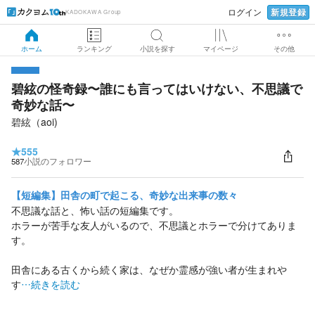
新規登録
ログイン
KADOKAWA Group
ホーム
ランキング
小説を探す
マイページ
その他
碧絃の怪奇録〜誰にも言ってはいけない、不思議で
奇妙な話〜
碧絃（aoi)
★
555
587
小説のフォロワー
【短編集】田舎の町で起こる、奇妙な出来事の数々
不思議な話と、怖い話の短編集です。
ホラーが苦手な友人がいるので、不思議とホラーで分けてありま
す。
田舎にある古くから続く家は、なぜか霊感が強い者が生まれや
す
…続きを読む