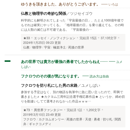
いろは
ゆうきを頂きました、ありがとうございます。
仏教と物理学の奇妙な関係
／
ツジセイゴウ
科学的にも解明されてしまった「宇宙最後の日」、たとえ1000億年後で
もそれは確実にやってくる。 「地球最後の日」を乗り越えても、その時
には人類の滅亡は不可避である。 「宇宙最後の…
★33
エッセイ・ノンフィクション
完結済
15話
37,135文字
2024年1月25日 09:23 更新
仏教
物理学
宇宙
極楽浄土
死後の世界
ユメ
あの世界では貴方が最強の勇者でしたからねえ……
しばい
読み方は自由
フクロウのその後が気になります。
フクロウを切り札にした男の末路
／
ユメしばい
参加する予定はなく、別の物語を執筆中に急に思い立ったので、即興で
書きました♬ ★カクヨム三周年記念選手権応募作品★ というか、締め切
りを勘違いしてて選考されなかった作品ｗｗｗ…
★73
異世界ファンタジー
完結済
1話
1,200文字
2019年3月10日 23:49 更新
フクロウ
カクヨムオンリー
死後の世界
天使
勇者
切り札
関西
弁
ギャクコメディ