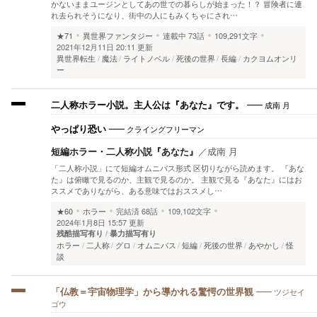
かないままユージンとしてあの世での暮らしが始まった！？ 冒険者に連
れ去られそうになり、街中の人にもみくちゃにされ…
★71
異世界ファンタジー
連載中
73話
109,291文字
2021年12月11日 20:11 更新
異世界転生
魔法
ライトノベル
死後の世界
長編
カクヨムオンリ
ー
成南 月
二人称ホラー小説。主人公は『あなた』です。
クライングフリーマン
やっぱり恐い
短編ホラー・二人称小説『あなた』
／
成南 月
「二人称小説」にて短編オムニバス形式 区切りながら読めます。 『あな
た』は俯瞰で見るのか、主観で見るのか。 主観で見る『あなた』にはお
ススメでありながら、ある意味ではおススメし…
★60
ホラー
完結済
68話
109,102文字
2024年1月8日 15:57 更新
残酷描写有り
暴力描写有り
ホラー
二人称
グロ
オムニバス
短編
死後の世界
あやかし
怪
談
ツジセイ
「仏教＝宇宙物理学」から導かれる驚愕の世界観
ゴウ