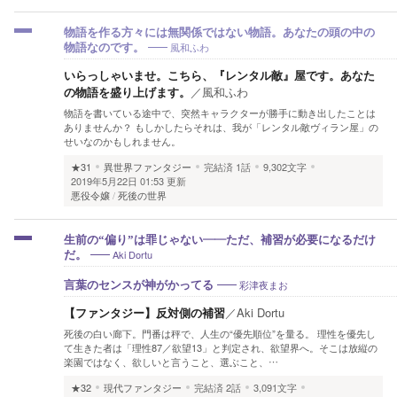
物語を作る方々には無関係ではない物語。あなたの頭の中の
風和ふわ
物語なのです。
いらっしゃいませ。こちら、『レンタル敵』屋です。あなた
の物語を盛り上げます。
／
風和ふわ
物語を書いている途中で、突然キャラクターが勝手に動き出したことは
ありませんか？ もしかしたらそれは、我が「レンタル敵ヴィラン屋」の
せいなのかもしれません。
★31
異世界ファンタジー
完結済
1話
9,302文字
2019年5月22日 01:53 更新
悪役令嬢
死後の世界
生前の“偏り”は罪じゃない——ただ、補習が必要になるだけ
Aki Dortu
だ。
彩津夜まお
言葉のセンスが神がかってる
【ファンタジー】反対側の補習
／
Aki Dortu
死後の白い廊下。門番は秤で、人生の“優先順位”を量る。 理性を優先し
て生きた者は「理性87／欲望13」と判定され、欲望界へ。そこは放縦の
楽園ではなく、欲しいと言うこと、選ぶこと、…
★32
現代ファンタジー
完結済
2話
3,091文字