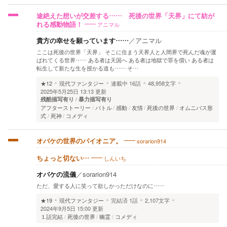
途絶えた想いが交差する…… 死後の世界「天界」にて紡が
アニマル
れる感動物語！
貴方の幸せを願っています……
／
アニマル
ここは死後の世界「天界」 そこに住まう天界人と人間界で死んだ魂が運
ばれてくる世界…… ある者は天国へ ある者は地獄で罪を償い ある者は
転生して新たな生を授かる道も…… そ…
★12
現代ファンタジー
連載中
16話
48,958文字
2025年5月25日 13:13 更新
残酷描写有り
暴力描写有り
アフターストーリー
バトル
感動
友情
死後の世界
オムニバス形
式
死神
コメディ
sorarion914
オバケの世界のパイオニア。
しんいち
ちょっと切ない…
オバケの流儀
／
sorarion914
ただ、愛する人に笑って欲しかっただけなのに……
★19
現代ファンタジー
完結済
1話
2,107文字
2024年9月5日 15:00 更新
１話完結
死後の世界
幽霊
コメディ