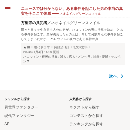
ニュースでは分からない、ある事件を起こした男の本当の真
ネオネイルグリーンスマイル
実を今ここで体感
万聖節の共犯者
／
ネオネイルグリーンスマイル
鬱々と日々を生きる主人公の男が、ハロウィンの夜に決意を決め、とあ
る事件を起こす。男が決意したものとは、そして何故そんな事件を起こ
してしまったのか。 ハロウィンの夜のとある事件の真…
★18
現代ドラマ
完結済
1話
3,337文字
2024年1月4日 14:25 更新
ハロウィン
死後の世界
殺人
恋人
メンヘラ
純愛
愛憎
サスペ
ンス
次へ
ジャンルから探す
人気作から探す
異世界ファンタジー
ネクストから探す
現代ファンタジー
コンテストから探す
SF
ランキングから探す