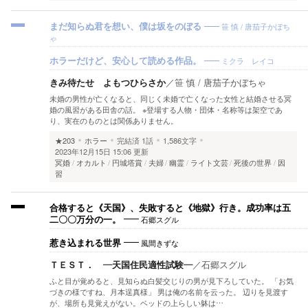
笹 慎 / 唐茄子かぼち
まだ知らぬ君を想い、僕は坂をのぼる
ゃ
ミクラ レイコ
ホラーだけど、安心して読める作品。
きみ待たせ よもつひらさか
／
笹 慎 / 唐茄子かぼちゃ
未婚の男性が亡くなると、同じく未婚で亡くなった女性と結婚させる冥
婚の風習がある田舎の話。 ※登場する人物・団体・名称等は架空であ
り、実在のものとは関係ありません。
★203
ホラー
完結済
1話
1,586文字
2023年12月15日 15:06 更新
冥婚
オカルト
円城塔賞
夫婦
幽霊
ライト文芸
死後の世界
因
習
合格すると《天国》、失敗すると《地獄》行き。成功率は五
石郷スグル
二〇〇万分の一。
風間きずな
惹き込まれる世界
ＴＥＳＴ． ―天国住民適性試験―
／
石郷スグル
ふと目が覚めると、見知らぬ白髪交じりの男が見下ろしていた。 「お気
づきの様ですね、月本逞真様」 男は俺の名前を云った。 辺りを見渡す
が、場所も見覚えがない。ベッドの上らしい躰は…