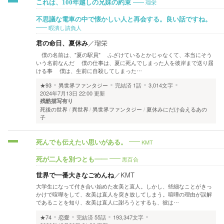
瑠栄
これは、100年越しの兄妹の約束
不思議な電車の中で懐かしい人と再会する。良い話ですね。
暇潰し請負人
君の命日、夏休み
／
瑠栄
僕の名前は、"夏の駅員" ふざけているとかじゃなくて、本当にそう
いう名前なんだ 僕の仕事は、夏に死んでしまった人を彼岸まで送り届
ける事 僕は、生前に自殺してしまった…
★93
異世界ファンタジー
完結済
1話
3,014文字
2024年7月13日 22:00 更新
残酷描写有り
死後の世界
異世界
異世界ファンタジー
夏休みにだけ会えるあの
子
KMT
死んでも伝えたい思いがある。
黒百合
死が二人を別つとも――
世界で一番大きなごめんね
／
KMT
大学生になって付き合い始めた友美と直人。しかし、些細なことがきっ
かけで喧嘩をして、友美は直人を突き放してしまう。喧嘩の理由が誤解
であることを知り、友美は直人に謝ろうとするも、彼は…
★74
恋愛
完結済
55話
193,347文字