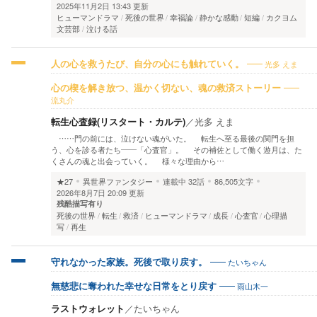
2025年11月2日 13:43 更新
ヒューマンドラマ
死後の世界
幸福論
静かな感動
短編
カクヨム
文芸部
泣ける話
光多 えま
人の心を救うたび、自分の心にも触れていく。
心の楔を解き放つ、温かく切ない、魂の救済ストーリー
流丸介
転生心査録(リスタート・カルテ)
／
光多 えま
……門の前には、泣けない魂がいた。 転生へ至る最後の関門を担
う、心を診る者たち――「心査官」。 その補佐として働く遊月は、た
くさんの魂と出会っていく。 様々な理由から…
★27
異世界ファンタジー
連載中
32話
86,505文字
2026年8月7日 20:09 更新
残酷描写有り
死後の世界
転生
救済
ヒューマンドラマ
成長
心査官
心理描
写
再生
たいちゃん
守れなかった家族。死後で取り戻す。
雨山木一
無慈悲に奪われた幸せな日常をとり戻す
ラストウォレット
／
たいちゃん