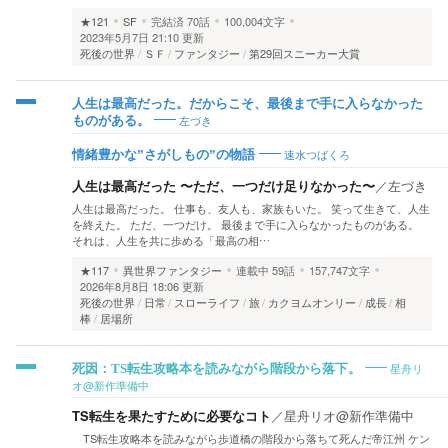
★121
SF
完結済
70話
100,004文字
2023年5月7日 21:10 更新
死後の世界
ＳＦ
ファンタジー
第29回スニーカー大賞
人生は最高だった。だからこそ、最後まで手に入らなかった
左づき
ものがある。
速水つばくろ
情緒豊かな”さがしもの”の物語
人生は最高だった 〜ただ、一つだけ足りなかった〜
／
左づき
人生は最高だった。 仕事も、友人も、家族もいた。 笑って生きて、人生
を終えた。 ただ、一つだけ。 最後まで手に入らなかったものがある。
それは、人生を共に歩める「最高の相…
★117
異世界ファンタジー
連載中
59話
157,747文字
2026年8月8日 18:06 更新
死後の世界
日常
スローライフ
旅
カクヨムオンリー
成長
相
棒
居場所
星舟リ
死因：TS転生攻略本を読みながら階段から落下。
オ@新作準備中
TS転生を果たすために必要なコト
／
星舟リオ@新作準備中
TS転生攻略本を読みながら歩道橋の階段から落ちて死んだ帝江州 ケン