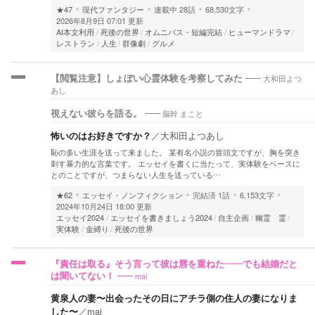
★47
現代ファンタジー
連載中
28話
68,530文字
2026年8月9日 07:01 更新
AI本文利用
死後の世界
オムニバス・短編完結
ヒューマンドラマ
レストラン
人生
群像劇
グルメ
大和田よつ
【閲覧注意】しょぼい心霊体験を考察してみた
あし
脳幹 まこと
視えない彼らを語る。
怖いのはお好きですか？
／
大和田よつあし
恥の多い生涯を送って来ました。 某有名小説の冒頭文ですが、胸を突き
刺す暴力的な言葉です。 エッセイを書くに当たって、実体験をベースに
とのことですが、つまらない人生を送っている…
★62
エッセイ・ノンフィクション
完結済
1話
6,153文字
2024年10月24日 18:00 更新
エッセイ2024
エッセイを書きましょう2024
自主企画
幽霊 霊
実体験
金縛り
死後の世界
『責任は取る』そう言って彼は唇を重ねた――でも結婚だと
mai
は聞いてない！
黄泉人の妻〜出会ったその日にアチラ側の住人の妻になりま
した〜
／
mai