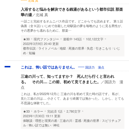
北城 真
入浴すると悩みを解決できる銭湯があるという都市伝説 那楽
華の湯
／
北城 真
一話ごと完結するオムニバス作品です。どこからでも読めます。 第１話
偽善（全９話) いじめで自殺した幼馴染の夢を毎晩のように見る男性が、
その悪夢から逃れるために、那楽…
★30
現代ファンタジー
連載中
143話
102,122文字
2022年3月9日 20:40 更新
都市伝説
ライトノベル
地獄
死後の世界
失恋
引きこもり
いじ
め
短編
国語力 漫点
これは、怖い話ではありません。
三途の川って、知ってますか？ 死んだら行くと言われ
る。 その川‥‥ この前、初めて見てきました。
／
国語力 漫
点
これは、私が2022年12月に 三途の川を初めて見た時の話です。 私が、
見た三途の川は‥‥ 小さくて、あまり綺麗では無かった。 しかし、とても
不思議な体験でした。
★33
ホラー
完結済
1話
2,780文字
2023年1月30日 19:11 更新
体験談
理想と現実の差
三途の川
霊感
死後の世界
スピリチュア
ル
怖い話では無い
神社