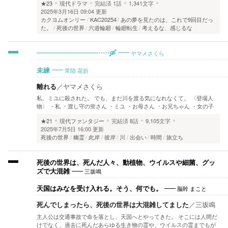
★23
現代ドラマ
完結済
1話
1,341文字
2025年3月16日 09:04 更新
カクヨムオンリー
KAC20254
あの夢を見たのは、これで9回目だっ
た。
死後の世界
六道輪廻
輪廻転生
考えるな、感じるな
ヤマメさくら
―――――――――……🛶
常陸 花折
未練
離れる
／
ヤマメさくら
私、ミユに殺された。 でも、まだ川を渡る気になれなくて。 〈登場人
物〉 ・私 ・渡し守の蛍さん ・ミユ ・お母さん ・お兄ちゃん ・女の子
★21
現代ファンタジー
完結済
8話
9,105文字
2025年7月5日 16:00 更新
死後の世界
幽霊
此岸
彼岸
川
出会い
時間
旅立ち
死後の世界は、死んだ人々、動植物、ウイルスや細菌、グッ
三坂鳴
ズで大混雑
脳幹 まこと
天国はみなを受け入れる。そう、何でも。
死んでしまったら、死後の世界は大混雑してました
／
三坂鳴
主人公は交通事故で命を落とし、天国へとやってきた。 そこには人間だ
けでなく、過去に死んだあらゆる生き物の霊や、ウイルスの霊までもが