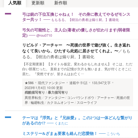
人気順
更新順
新作順
弓は銃の下位互換じゃねぇ！ その身に教えてやるぜモンス
ももるる。【樹法の勇者は煽り厨。】書籍化
ター共ッ！
弓矢の可能性と、主人公(著者)の優しさが伝わります(弱者限
@rou0710
定)
リビルド・アーチャー 〜死後の世界で遊び抜く。生き返れ
なくて良いから、ひたすら此処に居させてくれよ。〜
／
もも
るる。【樹法の勇者は煽り厨。】書籍化
【不定期更新】 【タイトル仮定。変わるかもしれません】 そこは、ただ
白い部屋だった。 直前までの記憶が欠片も無いまま、気が付くとそこに
居た。 『突然ですが、皆さんはお亡く…
★586
現代ファンタジー
連載中
51話
133,547文字
2023年1月4日 10:00 更新
残酷描写有り
暴力描写有り
異世界転生
ファンタジー
コンパウンドボウ
アーチャー
死後の世
界
輪廻転生
カクヨムオンリー
スローライフ
テーマは『浮気』と『兄妹愛』。この2つは一体どんな繋がり
くまたに
があるのか!?
こういち
ミステリー&ざまぁ要素も絡んだ恋愛物！