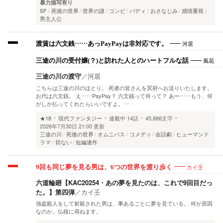
暴力描写有り
SF
死後の世界
世界の謎
コンビ
バディ
おさなじみ
感情重視
男主人公
河居
渡賃は六文銭……あっPayPayは非対応です。
風花
三途の川の受付嬢(？)と訪れた人とのハートフルな話
三途の川の渡守
／
河居
こちらは三途の川のほとり。 死者の皆さんを冥府へお送りいたします。
お代は六文銭。 え……PayPay？ 六文銭って何って？ あー……もう、何
がしか払ってくれたらいいですよ。…
★18
現代ファンタジー
連載中
14話
45,886文字
2026年7月30日 21:00 更新
三途の川
死後の世界
オムニバス
コメディ
会話劇
ヒューマンド
ラマ
切ない
短編連作
カイ壬
9回も同じ夢を見る男は、6つの世界を渡り歩く
六道輪廻【KAC20254・あの夢を見たのは、これで9回目だっ
た。】第四弾
／
カイ壬
強盗殺人をして射殺された男は、事あるごとに夢を見ている。 何が原因
なのか。仏様に尋ねます。