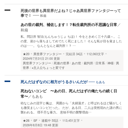
死後の世界も異世界だよね？じゃあ異世界ファンタジーって
和扇
事で！
あの世の裁判、補佐します！？転生裁判所の不思議な日常
／
和扇
私、問註所 智法(もんちゅうじょ ちほ)！ 今をときめく三十六歳～。 こ
の度、崖から落ちましてめでたく死にました！ そんな私が目を覚ました
のは……。 なんとなんと裁判所！？ …
★20
異世界ファンタジー
完結済
34話
112,063文字
2024年7月31日 21:00 更新
異世界ファンタジー
死後の世界
あの世
裁判所
日常系
神様
異
世界
※主人公ちょっと変です
もあも
死んだはずなのに相方がうるさいんだが
死ねないコンビ 〜あの日、死んだはずの俺たちの続く日
常〜
／
もあも
幼なじみの流宇と楓は、 周囲から「夫婦漫才」と呼ばれるほど騒がしく
も微笑ましいコンビだった。 だが、ある日、二人は突然現れた謎の男に
襲われる。 理不尽な暴力。 意味不明の襲撃理由…
★26
SF
連載中
55話
113,451文字
2026年8月8日 19:48 更新