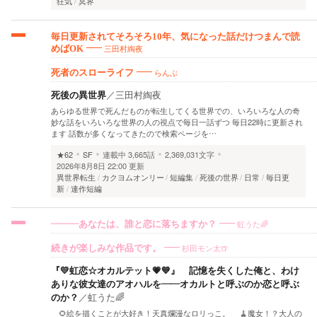
狂気
冥界
毎日更新されてそろそろ10年、気になった話だけつまんで読
三田村綯夜
めばOK
らんぶ
死者のスローライフ
死後の異世界
／
三田村綯夜
あらゆる世界で死んだものが転生してくる世界での、いろいろな人の奇
妙な話をいろいろな世界の人の視点で毎日一話ずつ 毎日22時に更新され
ます 話数が多くなってきたので検索ページを…
★62
SF
連載中
3,665話
2,369,031文字
2026年8月8日 22:00 更新
異世界転生
カクヨムオンリー
短編集
死後の世界
日常
毎日更
新
連作短編
虹うた🌈
―――あなたは、誰と恋に落ちますか？
杉田モン太🍺
続きが楽しみな作品です。
『💛虹恋☆オカルテット💗💙』 記憶を失くした俺と、わけ
ありな彼女達のアオハルを――オカルトと呼ぶのか恋と呼ぶ
のか？
／
虹うた🌈
🌻絵を描くことが大好き！天真爛漫なロリっこ。 🧹魔女！？大人の