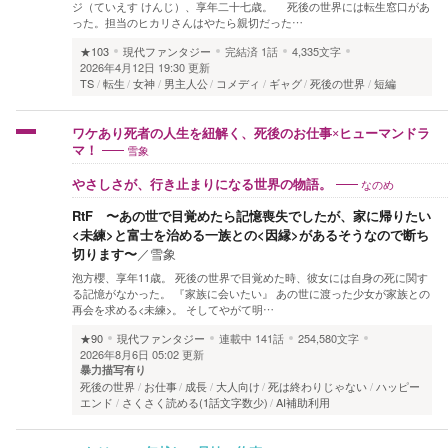
ジ（ていえす けんじ）、享年二十七歳。 死後の世界には転生窓口があ
った。担当のヒカリさんはやたら親切だった…
★103
現代ファンタジー
完結済
1話
4,335文字
2026年4月12日 19:30 更新
TS
転生
女神
男主人公
コメディ
ギャグ
死後の世界
短編
ワケあり死者の人生を紐解く、死後のお仕事×ヒューマンドラ
雪象
マ！
なのめ
やさしさが、行き止まりになる世界の物語。
RtF 〜あの世で目覚めたら記憶喪失でしたが、家に帰りたい
<未練>と富士を治める一族との<因縁>があるそうなので断ち
切ります〜
／
雪象
泡方櫻、享年11歳。 死後の世界で目覚めた時、彼女には自身の死に関す
る記憶がなかった。 『家族に会いたい』 あの世に渡った少女が家族との
再会を求める<未練>。 そしてやがて明…
★90
現代ファンタジー
連載中
141話
254,580文字
2026年8月6日 05:02 更新
暴力描写有り
死後の世界
お仕事
成長
大人向け
死は終わりじゃない
ハッピー
エンド
さくさく読める(1話文字数少)
AI補助利用