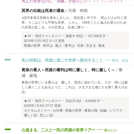
コノハナサクヤ
死んだ世界なのに「消滅」が恐ろしい！
冥界の伝統は死者の運命
／
月環 時雨
※誤字多発注意報を発令しました。 現在直し中です。 死んだ人が行く世
界。そこはとても平和な世界。 しかし、100年ごとに魂入れ替えのため
の災害が起こる。その災害は、生者に降り…
★19
現代ファンタジー
連載中
65話
107,506文字
2019年12月18日 21:12 更新
死後の世界
前半は
殺人
後半は
兄弟
生きる
親友
磐城 緩哉
私の役割は、死後に過ごす世界へ案内すること
黄泉の番人～死後の審判は時に優しく、時に厳しく～
／
磐
城 緩哉
黄泉の世界にいる番人は、優しさ、慈悲に溢れている。 だが、時には厳
しく裁くこともあるようだ。 これは、さまざまな魂たちを捌く番人のお
話。
★15
現代ファンタジー
完結済
6話
8,949文字
2025年1月4日 07:07 更新
カクヨムオンリー
お仕事
死後の世界
黄泉の国
短編
シリアス
優しい話
悲しい話
藤山たか
心温まる、二人と一匹の死後の世界ツアー