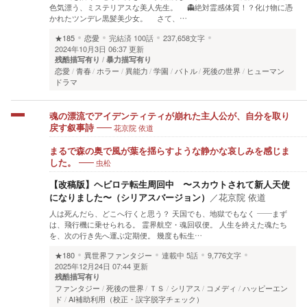
色気漂う、ミステリアスな美人先生。 👻絶対霊感体質！？化け物に憑
かれたツンデレ黒髪美少女。 さて、…
★185
恋愛
完結済
100話
237,658文字
2024年10月3日 06:37 更新
残酷描写有り
暴力描写有り
恋愛
青春
ホラー
異能力
学園
バトル
死後の世界
ヒューマン
ドラマ
魂の漂流でアイデンティティが崩れた主人公が、自分を取り
花京院 依道
戻す叙事詩
まるで森の奥で風が葉を揺らすような静かな哀しみを感じま
虫松
した。
【改稿版】ヘビロテ転生周回中 〜スカウトされて新人天使
になりました〜（シリアスバージョン）
／
花京院 依道
人は死んだら、どこへ行くと思う？ 天国でも、地獄でもなく ——まず
は、飛行機に乗せられる。 霊界航空・魂回収便。 人生を終えた魂たち
を、次の行き先へ運ぶ定期便。 幾度も転生…
★180
異世界ファンタジー
連載中
5話
9,776文字
2025年12月24日 07:44 更新
残酷描写有り
ファンタジー
死後の世界
ＴＳ
シリアス
コメディ
ハッピーエン
ド
AI補助利用（校正・誤字脱字チェック）