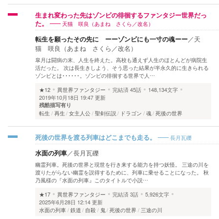
生まれ変わった先はゾンビの徘徊するファンタジー世界だっ
天猫 咲良（あまね さくら／改名）
た。
転生を願ったその先に ーーゾンビにも一寸の魂ーー
／
天
猫 咲良（あまね さくら／改名）
皐月は闘病の末、人生を終えた。高校も通えず人生のほとんどが病院生
活だった。 次は長生きしよう、そう思った結果が半永久的に生きられる
ゾンビとは･･････。ゾンビの徘徊する世界で人…
★12
異世界ファンタジー
完結済
45話
148,134文字
2019年10月18日 19:47 更新
残酷描写有り
転生
再生
女主人公
聖剣伝説
ドラゴン
魂
死後の世界
長月瓦礫
死後の世界を渡る列車はどこまでも走る。
水面の列車
／
長月瓦礫
幽霊列車。死後の世界と現世を行き来する能力を持つ妖怪。 三途の川を
渡りたがらない幽霊を説得するために、列車に乗せることになった。 秋
乃風様の『水面の列車』このタイトルで小説…
★17
異世界ファンタジー
完結済
3話
5,926文字
2025年6月28日 12:14 更新
水面の列車
鉄道
自殺
鬼
死後の世界
三途の川