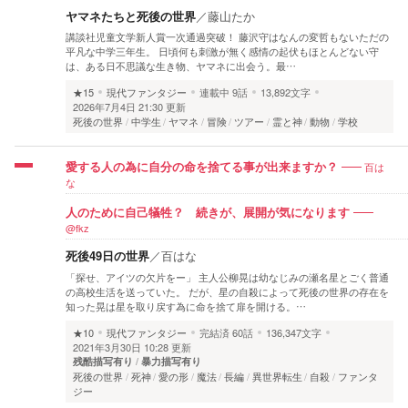
ヤマネたちと死後の世界
／
藤山たか
講談社児童文学新人賞一次通過突破！ 藤沢守はなんの変哲もないただの
平凡な中学三年生。 日頃何も刺激が無く感情の起伏もほとんどない守
は、ある日不思議な生き物、ヤマネに出会う。最…
★15
現代ファンタジー
連載中
9話
13,892文字
2026年7月4日 21:30 更新
死後の世界
中学生
ヤマネ
冒険
ツアー
霊と神
動物
学校
百は
愛する人の為に自分の命を捨てる事が出来ますか？
な
人のために自己犠牲？ 続きが、展開が気になります
@fkz
死後49日の世界
／
百はな
「探せ、アイツの欠片をー」 主人公柳晃は幼なじみの瀬名星とごく普通
の高校生活を送っていた。 だが、星の自殺によって死後の世界の存在を
知った晃は星を取り戻す為に命を捨て扉を開ける。…
★10
現代ファンタジー
完結済
60話
136,347文字
2021年3月30日 10:28 更新
残酷描写有り
暴力描写有り
死後の世界
死神
愛の形
魔法
長編
異世界転生
自殺
ファンタ
ジー