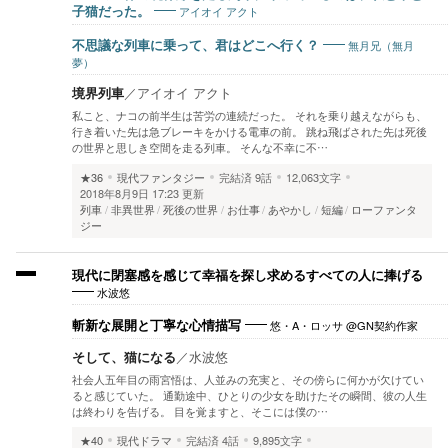
アイオイ アクト
子猫だった。
無月兄（無月
不思議な列車に乗って、君はどこへ行く？
夢）
境界列車
／
アイオイ アクト
私こと、ナコの前半生は苦労の連続だった。 それを乗り越えながらも、
行き着いた先は急ブレーキをかける電車の前。 跳ね飛ばされた先は死後
の世界と思しき空間を走る列車。 そんな不幸に不…
★36
現代ファンタジー
完結済
9話
12,063文字
2018年8月9日 17:23 更新
列車
非異世界
死後の世界
お仕事
あやかし
短編
ローファンタ
ジー
現代に閉塞感を感じて幸福を探し求めるすべての人に捧げる
水波悠
悠・A・ロッサ @GN契約作家
斬新な展開と丁寧な心情描写
そして、猫になる
／
水波悠
社会人五年目の雨宮悟は、人並みの充実と、その傍らに何かが欠けてい
ると感じていた。 通勤途中、ひとりの少女を助けたその瞬間、彼の人生
は終わりを告げる。 目を覚ますと、そこには僕の…
★40
現代ドラマ
完結済
4話
9,895文字