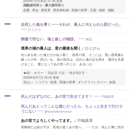
2020年12月30日 21:36 更新
残酷描写有り
暴力描写有り
恋愛
男女
異世界
異世界転移
死後の世界
天国
地獄
感動
自死した魂を導く——それが、番人に与えられた罰だった。
ひとひら
林忍
静謐で切ない、魂と赦しの物語。
境界の湖の番人は、君の最後を聞く
／
ひとひら
自ら命を絶った魂だけが辿り着く、境界の湖。 そこには、黒い燕尾服を
纏った少年・冥がいる。 彼の役目は、訪れた魂の話を聞き、選択を見届
けること。 蝶となってあの世へ行くか、あるいは…
★62
ホラー
完結済
11話
38,676文字
2026年8月7日 20:00 更新
切ない
シリアス
耽美
死後の世界
ダークファンタジー
余韻
戸織真理
死んだはずなのに、あの世で生きてます！
死んだあとってこんな感じだったら、ちょっと生きて行けそ
@syarudonerunrun
うにない
あの世でよろしくやってます。
／
戸織真理
青柳雄仁は命が尽き、死者が逝くあの世へ。 ……だが、死んだ事に気付