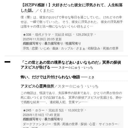
【25万PV感謝！】大好きだった彼女に浮気されて、人生転落
した話。
／
くまたに
僕（響）は、彼女のおかげで幸せな毎日を過ごしていた。 けれどその幸
せは、一瞬で散っていった。 そう、彼女に浮気された。 彼女の浮気相手
は陰キャの僕と比べ物にならないくらい顔もよく…
★338
現代ドラマ
完結済
60話
129,256文字
2025年11月28日 20:05 更新
残酷描写有り
暴力描写有り
性描写有り
浮気
恋愛
いじめ
義妹
カップル
ざまぁ
幼馴染み
死後の世界
「この世とあの世の境界などあいまいなものだ」冥界の探偵
スター☆にゅう・いっち
アヌビスが告げる
とき
怖い、だけでは片付けられない物語
アヌビス心霊興信所
／
スター☆にゅう・いっち
この物語は、怪談であり、失踪事件の顛末であり、 ひとりの男が自分の
死に追いつくまでの記録である。 冥界の探偵アヌビスが見届ける、静か
で残酷な結末――。 連続殺人犯、営業マン―…
★245
ホラー
完結済
5話
10,000文字
2026年1月16日 17:45 更新
残酷描写有り
暴力描写有り
ダークファンタジー
怪異
死後の世界
探偵
心霊
サイコホラー