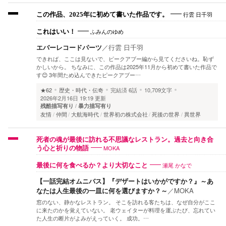
行雲 日千羽
この作品、2025年に初めて書いた作品です。
ふみんのゆめ
これはいい！
エバーレコードパーツ
／
行雲 日千羽
できれば、ここは見ないで、ピークアブー編から見てくださいね。恥ず
かしいから。 ちなみに、この作品は2025年11月から初めて書いた作品で
す😊 3年間ため込んできたピークアブー…
★62
歴史・時代・伝奇
完結済
6話
10,709文字
2026年2月16日 19:19 更新
残酷描写有り
暴力描写有り
友情
仲間
大航海時代
世界初の株式会社
死後の世界
異世界
死者の魂が最後に訪れる不思議なレストラン。過去と向き合
MOKA
う心と祈りの物語
瀬尾 かなで
最後に何を食べるか？より大切なこと
【一話完結オムニバス】『デザートはいかがですか？』～あ
なたは人生最後の一皿に何を選びますか？～
／
MOKA
窓のない、静かなレストラン。 そこを訪れる客たちは、なぜ自分がここ
に来たのかを覚えていない。 老ウェイターが料理を運ぶたび、忘れてい
た人生の断片がよみがえっていく。 成功。…