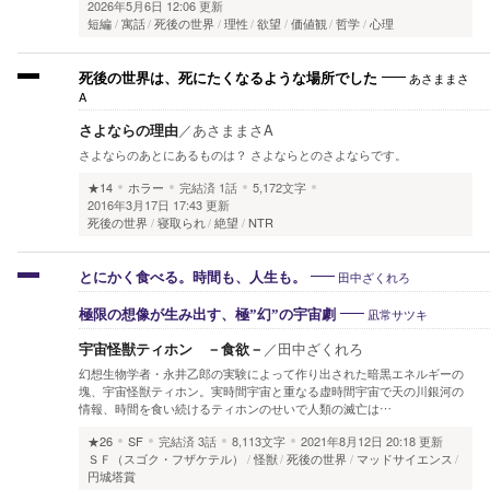
2026年5月6日 12:06 更新
短編
寓話
死後の世界
理性
欲望
価値観
哲学
心理
あさままさ
死後の世界は、死にたくなるような場所でした
A
さよならの理由
／
あさままさA
さよならのあとにあるものは？ さよならとのさよならです。
★14
ホラー
完結済
1話
5,172文字
2016年3月17日 17:43 更新
死後の世界
寝取られ
絶望
NTR
田中ざくれろ
とにかく食べる。時間も、人生も。
凪常サツキ
極限の想像が生み出す、極”幻”の宇宙劇
宇宙怪獣ティホン －食欲－
／
田中ざくれろ
幻想生物学者・永井乙郎の実験によって作り出された暗黒エネルギーの
塊、宇宙怪獣ティホン。実時間宇宙と重なる虚時間宇宙で天の川銀河の
情報、時間を食い続けるティホンのせいで人類の滅亡は…
★26
SF
完結済
3話
8,113文字
2021年8月12日 20:18 更新
ＳＦ（スゴク・フザケテル）
怪獣
死後の世界
マッドサイエンス
円城塔賞