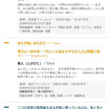
瀕死の彼女に差し出されたのは、“人間をやめる選択”だった―― ある
日、白山菊理は仕事帰りに通り魔に襲われ、瀕死の重傷を負う しかし謎
の男に助けられ「人間では無くなるが、俺の…
★38
異世界ファンタジー
完結済
64話
131,877文字
2026年6月23日 20:07 更新
異類婚姻譚
和風ファンタジー
死後の世界
恋愛
ラブコメ
AI本文
一部利用
契約結婚
溺愛
Tohna
咎を背負い命を託す
貴方は一体何者！？死んでも彼女を守る主人公は閻魔と戦
@hizakuraryu
う！
咎人（とがびと）
／
Tohna
あらすじ（ネタバレ含みます） 全日本選手権のチャンピオン、風戸慎
一は結婚を目前にバイクの事故に遭ってしまった。 目覚めると集中治
療室で苦しみ、そして命を落とす自分が見えた…
★29
現代ファンタジー
完結済
48話
126,324文字
2020年5月3日 09:39 更新
残酷描写有り
暴力描写有り
死後の世界
見守り
妖
密教
恋愛
バイク
輪廻転生
二つの世界の境界線を走る列車に乗っているのは、私と羊と