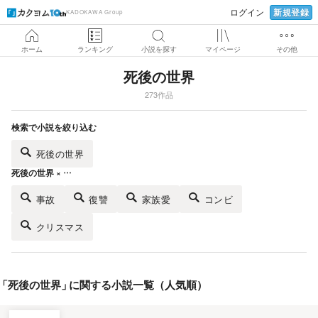
新規登録
ログイン
KADOKAWA Group
ホーム
ランキング
小説を探す
マイページ
その他
死後の世界
273作品
検索で小説を絞り込む
死後の世界
死後の世界 × …
事故
復讐
家族愛
コンビ
クリスマス
「
死後の世界
」
に関する小説一覧（人気順）