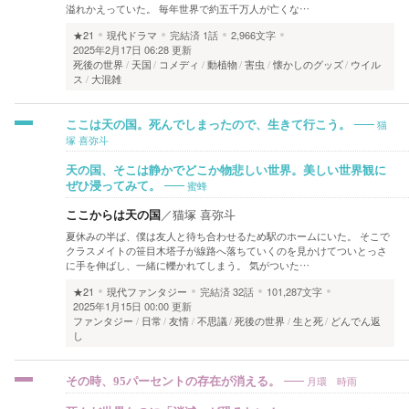
溢れかえっていた。 毎年世界で約五千万人が亡くな…
★21
現代ドラマ
完結済
1話
2,966文字
2025年2月17日 06:28 更新
死後の世界
天国
コメディ
動植物
害虫
懐かしのグッズ
ウイル
ス
大混雑
猫
ここは天の国。死んでしまったので、生きて行こう。
塚 喜弥斗
天の国、そこは静かでどこか物悲しい世界。美しい世界観に
蜜蜂
ぜひ浸ってみて。
ここからは天の国
／
猫塚 喜弥斗
夏休みの半ば、僕は友人と待ち合わせるため駅のホームにいた。 そこで
クラスメイトの笹目木塔子が線路へ落ちていくのを見かけてついとっさ
に手を伸ばし、一緒に轢かれてしまう。 気がついた…
★21
現代ファンタジー
完結済
32話
101,287文字
2025年1月15日 00:00 更新
ファンタジー
日常
友情
不思議
死後の世界
生と死
どんでん返
し
月環 時雨
その時、95パーセントの存在が消える。