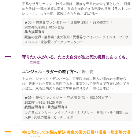
平凡なサラリーマン・神谷大悟は、家族を守るため命を落とした。 目覚
めた先は──魂を通貨に変え、運命を操作できる死後の世界【ラストウォ
レット】。 もう一度、家族に会うため、彼は”魂…
★30
異世界ファンタジー
連載中
23話
29,048文字
2025年5月26日 10:56 更新
暴力描写有り
死後の世界
復讐劇
魂の取引
異世界サバイバル
タイムリープ
サ
スペンス
家族愛
ダークファンタジー
守りたい人がいる。たとえ自分が生と死の境目にあっても。
岩井喬
エンジェル・ラダーの差す方へ
／
岩井喬
主人公、ジャック・デンバーは、百年以上前に殺人の濡れ衣を着せら
れ、処刑された英国人男性である。幽霊として現在まで存在し続けてき
た彼は、ある目的のために世界中を渡り歩き、現代日本に…
★29
現代ファンタジー
完結済
31話
102,006文字
2023年1月8日 18:26 更新
残酷描写有り
暴力描写有り
カクヨムオンリー
ライトノベル
ミリタリー
異能バトル
幽霊
三
人称
死後の世界
カーチェイス
神に代わってお悩み解決 黄泉の国の日帰り温泉ー那楽華の湯