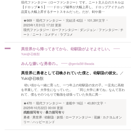
現代ファンタジー（ローファンタジー）です。ニート主人公のスキルは
【ドロップ★５】――ドロップ確率が大幅上昇し、ドロップアイテムの
品質も大幅上昇するチートスキルだった。だが、剣や盾…
★669
現代ファンタジー
完結済
42話
101,391文字
2023年1月31日 17:22 更新
現代ファンタジー
ローファンタジー
ダンジョン
ファンタジー
チ
ート
ニート
コメディ
ラブコメ
異世界から帰ってきてから、幼馴染がよそよそしい。
Yuki@召喚獣
@genta5818wada
みんな嫌いな勇者の.。
異世界に勇者として召喚されていた僕と、幼馴染の彼女。
／
Yuki@召喚獣
幼い頃から一緒に育った、一つ年上の幼馴染の女の子。一足先に高校
を卒業して、大学生になっていた。 「同じ大学に来てね」なんて言わ
れて、僕もそのつもりで勉強を頑張っていた矢先に異…
★470
現代ファンタジー
連載中
16話
40,801文字
2025年10月22日 00:00 更新
残酷描写有り
暴力描写有り
勇者
異世界
幼馴染
妖怪
ローファンタジー
花嫁
カクヨムオン
リー
ハッピーエンド