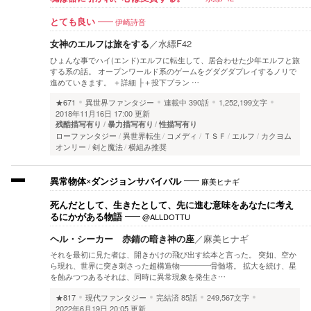
伊崎詩音
とても良い
女神のエルフは旅をする
／
水縹F42
ひょんな事でハイ(エンド)エルフに転生して、居合わせた少年エルフと旅
する系の話。 オープンワールド系のゲームをグダグダプレイするノリで
進めていきます。 ＋詳細 ├＋投下プラン …
★671
異世界ファンタジー
連載中
390話
1,252,199文字
2018年11月16日 17:00 更新
残酷描写有り
暴力描写有り
性描写有り
ローファンタジー
異世界転生
コメディ
ＴＳＦ
エルフ
カクヨム
オンリー
剣と魔法
横組み推奨
麻美ヒナギ
異常物体×ダンジョンサバイバル
死んだとして、生きたとして、先に進む意味をあなたに考え
@ALLDOTTU
るにかがある物語
ヘル・シーカー 赤錆の暗き神の座
／
麻美ヒナギ
それを最初に見た者は、開きかけの飛び出す絵本と言った。 突如、空か
ら現れ、世界に突き刺さった超構造物――――骨髄塔。 拡大を続け、星
を蝕みつつあるそれは、同時に異常現象を発生さ…
★817
現代ファンタジー
完結済
85話
249,567文字
2022年6月19日 20:05 更新