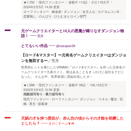
★1,702
現代ファンタジー
連載中
113話
212,118文字
2024年2月5日 14:26 更新
ローファンタジー
錬金術
ダンジョン
女主人公
カクヨムコン8
恋愛無し
のんびり
ひたむきヒロイン部門
元ゲームクリエイターと10人の悪魔が織りなすダンジョン物
荒舟
語！
@sasapan39
とてもいい作品
【ロード&マスター】〜元有名ゲームクリエイターはダンジョ
ンを無双する〜
／
荒舟
世界的ヒットを果たしたVRMMO『ロード&マスター』を作った元有名ゲ
ームクリエイター九条カイト。彼はあることをきっかけに会社をクビに
なった。 そんな中、世界各国に突如出現したダ…
★1,598
現代ファンタジー
連載中
39話
106,103文字
2022年3月4日 12:56 更新
残酷描写有り
暴力描写有り
現代ファンタジー
ローファンタジー
ダンジョン
スキル
魔法
召
喚
君主
探索者
天賦の才を持つ悪役が、赤ん坊の頃からその才能を研鑽した
きのこすーぷ🍄🥣
としたら？