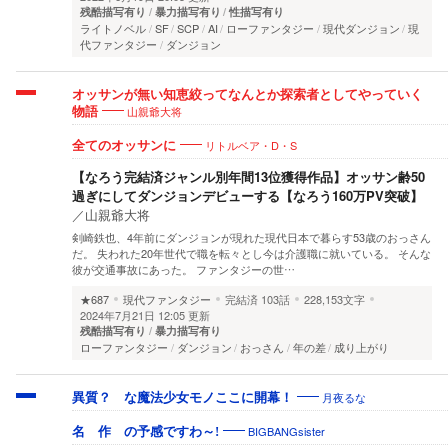
残酷描写有り
暴力描写有り
性描写有り
ライトノベル
SF
SCP
AI
ローファンタジー
現代ダンジョン
現
代ファンタジー
ダンジョン
オッサンが無い知恵絞ってなんとか探索者としてやっていく
山親爺大将
物語
リトルベア・D・S
全てのオッサンに
【なろう完結済ジャンル別年間13位獲得作品】オッサン齢50
過ぎにしてダンジョンデビューする【なろう160万PV突破】
／
山親爺大将
剣崎鉄也、4年前にダンジョンが現れた現代日本で暮らす53歳のおっさん
だ。 失われた20年世代で職を転々とし今は介護職に就いている。 そんな
彼が交通事故にあった。 ファンタジーの世…
★687
現代ファンタジー
完結済
103話
228,153文字
2024年7月21日 12:05 更新
残酷描写有り
暴力描写有り
ローファンタジー
ダンジョン
おっさん
年の差
成り上がり
月夜るな
異質？ な魔法少女モノここに開幕！
BIGBANGsister
名 作 の予感ですわ～!