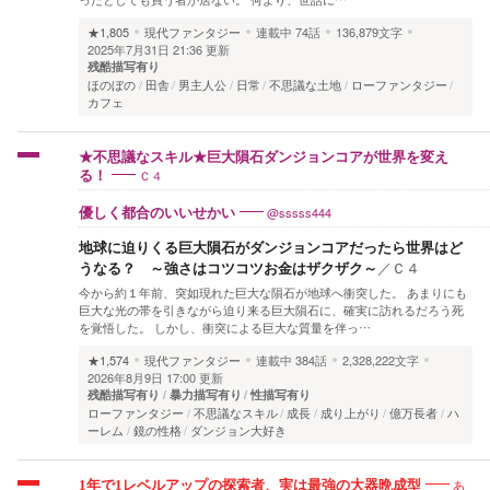
★1,805
現代ファンタジー
連載中
74話
136,879文字
2025年7月31日 21:36 更新
残酷描写有り
ほのぼの
田舎
男主人公
日常
不思議な土地
ローファンタジー
カフェ
★不思議なスキル★巨大隕石ダンジョンコアが世界を変え
Ｃ４
る！
@sssss444
優しく都合のいいせかい
地球に迫りくる巨大隕石がダンジョンコアだったら世界はど
うなる？ ～強さはコツコツお金はザクザク～
／
Ｃ４
今から約１年前、突如現れた巨大な隕石が地球へ衝突した。 あまりにも
巨大な光の帯を引きながら迫り来る巨大隕石に、確実に訪れるだろう死
を覚悟した。 しかし、衝突による巨大な質量を伴っ…
★1,574
現代ファンタジー
連載中
384話
2,328,222文字
2026年8月9日 17:00 更新
残酷描写有り
暴力描写有り
性描写有り
ローファンタジー
不思議なスキル
成長
成り上がり
億万長者
ハ
ーレム
鏡の性格
ダンジョン大好き
あ
1年で1レベルアップの探索者、実は最強の大器晩成型