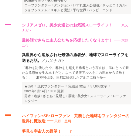
ローファンタジー
ダンジョン
いずれ主人公最強
きっとコミカル
ジョブシステム
スキルと魔法
平行世界
ハッピーエンド
八又
シリアスゼロ、美少女達とのお気楽スローライフ！
ナガト
末野
最終話でさらに主人公たちを応援したくなります！
ユウ
異世界から追放された最強の勇者が、地球でスローライフを
送るお話。
／
八又ナガト
「邪神を討伐した今、邪神をも超える勇者という存在は、民にとって新
たなる恐怖を生み出すだけ。よって勇者アルスをこの世界から追放す
る！」 邪神討伐後、王都に帰還したアルスに待ち受…
★620
現代ファンタジー
完結済
32話
37,608文字
2021年1月14日 19:00 更新
勇者
追放
ざまあ
見返し
最強
美少女
スローライフ
ローファ
ンタジー
ハイファン×SF×ローファン 荒廃した地球をファンタジーの
天野 星屑
世界に魔改造
if
夢見る宇宙人の野望！