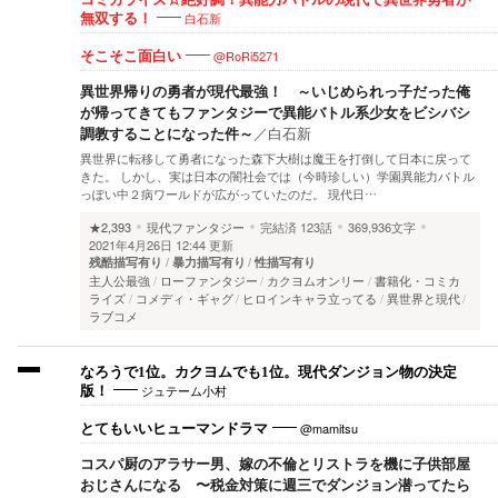
白石新
無双する！
@RoRi5271
そこそこ面白い
異世界帰りの勇者が現代最強！ ～いじめられっ子だった俺
が帰ってきてもファンタジーで異能バトル系少女をビシバシ
調教することになった件～
／
白石新
異世界に転移して勇者になった森下大樹は魔王を打倒して日本に戻って
きた。 しかし、実は日本の闇社会では（今時珍しい）学園異能力バトル
っぽい中２病ワールドが広がっていたのだ。 現代日…
★2,393
現代ファンタジー
完結済
123話
369,936文字
2021年4月26日 12:44 更新
残酷描写有り
暴力描写有り
性描写有り
主人公最強
ローファンタジー
カクヨムオンリー
書籍化・コミカ
ライズ
コメディ・ギャグ
ヒロインキャラ立ってる
異世界と現代
ラブコメ
なろうで1位。カクヨムでも1位。現代ダンジョン物の決定
ジュテーム小村
版！
@mamitsu
とてもいいヒューマンドラマ
コスパ厨のアラサー男、嫁の不倫とリストラを機に子供部屋
おじさんになる 〜税金対策に週三でダンジョン潜ってたら