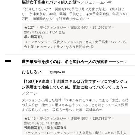
脳筋女子高生とバディ組んだ話〜
／
ジュテーム小村
「知りたくないか？ 労働ゼロで手取り月35万稼ぐ方法」（第４話よ
り） 宇津美京介。30歳。既婚。子供なし。某大手企業勤務。年収８５０
万円。 順風満帆な人生を計画通り歩んでい…
★5,274
現代ファンタジー
完結済
44話
251,310文字
2019年12月22日 11:51 更新
暴力描写有り
ローファンタジー
現代ダンジョン
おっさん
女子高生
バディ
税
金対策
ヒューマンドラマ
なろう日間総合1位
ターシ
世界最深部を歩くのは、名も知れぬ一人の探索者
@mpbxsk
おもしろい
【150万PV達成！】創造スキルは万能です～ソロでダンジョ
ン深層まで攻略していた俺、配信に映ってバズってしまう～
／
ターシ
ダンジョンが出現した地球 「スキルを作るスキル」である『創造』を持
つ主人公は、他のソロ用スキルを持っていることも相まって一人で深層
まで攻略していた。 攻略も一息ついた頃、素材集め…
★3,116
現代ファンタジー
連載中
80話
329,791文字
2026年8月3日 14:17 更新
残酷描写有り
暴力描写有り
ファンタジー
ローファンタジー
主人公最強
魔法
スキル
男主人