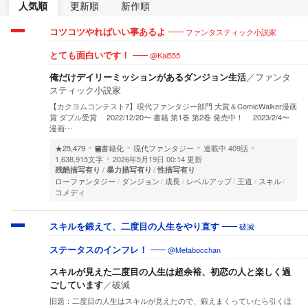
人気順
更新順
新作順
ファンタスティック小説家
コツコツやればいい事あるよ
@Kai555
とても面白いです！
俺だけデイリーミッションがあるダンジョン生活
／
ファンタ
スティック小説家
【カクヨムコンテスト7】現代ファンタジー部門 大賞＆ComicWalker漫画
賞 ダブル受賞 2022/12/20〜 書籍 第1巻 第2巻 発売中！ 2023/2/4〜
漫画…
★25,479
書籍化
現代ファンタジー
連載中
409話
1,638,915文字
2026年5月19日 00:14 更新
残酷描写有り
暴力描写有り
性描写有り
ローファンタジー
ダンジョン
成長
レベルアップ
王道
スキル
コメディ
破滅
スキルを鍛えて、二度目の人生をやり直す
@Metabocchan
ステータスのインフレ！
スキルが見えた二度目の人生は超余裕、初恋の人と楽しく過
ごしています
／
破滅
旧題：二度目の人生はスキルが見えたので、鍛えまくっていたら引くほ