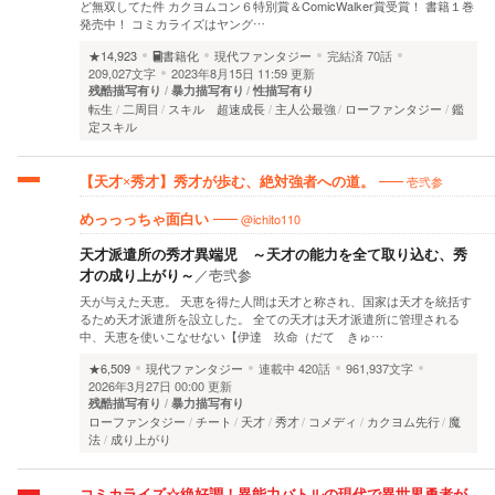
ど無双してた件 カクヨムコン６特別賞＆ComicWalker賞受賞！ 書籍１巻
発売中！ コミカライズはヤング…
★14,923
書籍化
現代ファンタジー
完結済
70話
209,027文字
2023年8月15日 11:59 更新
残酷描写有り
暴力描写有り
性描写有り
転生
二周目
スキル 超速成長
主人公最強
ローファンタジー
鑑
定スキル
壱弐参
【天才×秀才】秀才が歩む、絶対強者への道。
@ichito110
めっっっちゃ面白い
天才派遣所の秀才異端児 ～天才の能力を全て取り込む、秀
才の成り上がり～
／
壱弐参
天が与えた天恵。 天恵を得た人間は天才と称され、国家は天才を統括す
るため天才派遣所を設立した。 全ての天才は天才派遣所に管理される
中、天恵を使いこなせない【伊達 玖命（だて きゅ…
★6,509
現代ファンタジー
連載中
420話
961,937文字
2026年3月27日 00:00 更新
残酷描写有り
暴力描写有り
ローファンタジー
チート
天才
秀才
コメディ
カクヨム先行
魔
法
成り上がり
コミカライズ☆絶好調！異能力バトルの現代で異世界勇者が