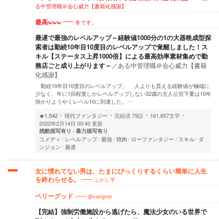
る中管理職＠会心威力【書籍化感謝】
冬です。
最高www
最遅で最強のレベルアップ～経験値1000分の1の大器晩成型探
索者は勤続10年目10度目のレベルアップで覚醒しました！ス
キル【ステータス上昇1000倍】による最高効率素材集めで勤
務店ごと成り上がります～
／
ある中管理職＠会心威力【書籍
化感謝】
勤続10年目10度目のレベルアップ。 人よりも貰える経験値が極端に
少なく、年に1回程度しかレベルアップしない32歳の主人公宮下要は10年
掛かりようやくレベル10に到達した。…
★1,542
現代ファンタジー
完結済
79話
161,857文字
2022年2月14日 00:40 更新
残酷描写有り
暴力描写有り
コメディ
レベルアップ
最強
焼肉
ローファンタジー
スキル
ダ
ンジョン
最遅
女に慣れてない男は、たまにびっくりするくらい簡単に人生
ふかし芋
を終わらせる。
@vangnei
ベリーグッド
【完結】強制労働施設から逃げたら、魔法少女のいる世界で