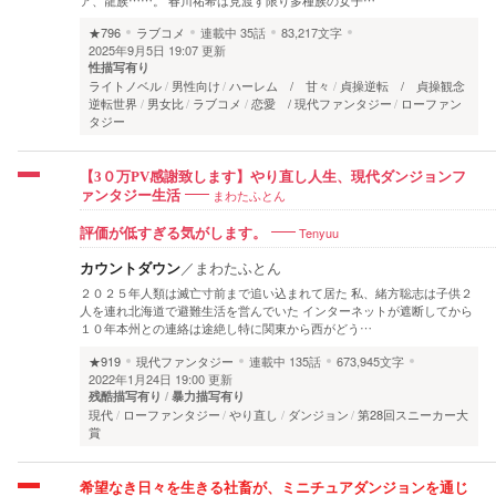
★796
ラブコメ
連載中
35話
83,217文字
2025年9月5日 19:07 更新
性描写有り
ライトノベル
男性向け
ハーレム / 甘々
貞操逆転 / 貞操観念
逆転世界
男女比
ラブコメ
恋愛 / 現代ファンタジー
ローファン
タジー
【3０万PV感謝致します】やり直し人生、現代ダンジョンフ
まわたふとん
ァンタジー生活
Tenyuu
評価が低すぎる気がします。
カウントダウン
／
まわたふとん
２０２５年人類は滅亡寸前まで追い込まれて居た 私、緒方聡志は子供２
人を連れ北海道で避難生活を営んでいた インターネットが遮断してから
１０年本州との連絡は途絶し特に関東から西がどう…
★919
現代ファンタジー
連載中
135話
673,945文字
2022年1月24日 19:00 更新
残酷描写有り
暴力描写有り
現代
ローファンタジー
やり直し
ダンジョン
第28回スニーカー大
賞
希望なき日々を生きる社畜が、ミニチュアダンジョンを通じ