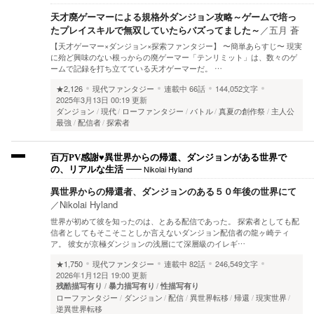
天才廃ゲーマーによる規格外ダンジョン攻略～ゲームで培っ
たプレイスキルで無双していたらバズってました～
／
五月 蒼
【天才ゲーマー×ダンジョン×探索ファンタジー】 〜簡単あらすじ〜 現実
に殆ど興味のない根っからの廃ゲーマー「テンリミット」は、数々のゲ
ームで記録を打ち立てている天才ゲーマーだ。 …
★2,126
現代ファンタジー
連載中
66話
144,052文字
2025年3月13日 00:19 更新
ダンジョン
現代
ローファンタジー
バトル
真夏の創作祭
主人公
最強
配信者
探索者
百万PV感謝♥異世界からの帰還、ダンジョンがある世界で
Nikolai Hyland
の、リアルな生活
異世界からの帰還者、ダンジョンのある５０年後の世界にて
／
Nikolai Hyland
世界が初めて彼を知ったのは、とある配信であった。 探索者としても配
信者としてもそこそことしか言えないダンジョン配信者の龍ヶ崎ティ
ア。 彼女が京極ダンジョンの浅層にて深層級のイレギ…
★1,750
現代ファンタジー
連載中
82話
246,549文字
2026年1月12日 19:00 更新
残酷描写有り
暴力描写有り
性描写有り
ローファンタジー
ダンジョン
配信
異世界転移
帰還
現実世界
逆異世界転移