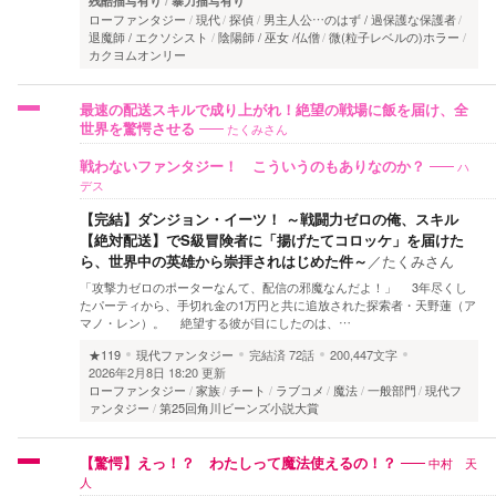
残酷描写有り
暴力描写有り
ローファンタジー
現代
探偵
男主人公…のはず / 過保護な保護者
退魔師 / エクソシスト
陰陽師 / 巫女 /仏僧
微(粒子レベルの)ホラー
カクヨムオンリー
最速の配送スキルで成り上がれ！絶望の戦場に飯を届け、全
たくみさん
世界を驚愕させる
ハ
戦わないファンタジー！ こういうのもありなのか？
デス
【完結】ダンジョン・イーツ！ ～戦闘力ゼロの俺、スキル
【絶対配送】でS級冒険者に「揚げたてコロッケ」を届けた
ら、世界中の英雄から崇拝されはじめた件～
／
たくみさん
「攻撃力ゼロのポーターなんて、配信の邪魔なんだよ！」 3年尽くし
たパーティから、手切れ金の1万円と共に追放された探索者・天野蓮（ア
マノ・レン）。 絶望する彼が目にしたのは、…
★119
現代ファンタジー
完結済
72話
200,447文字
2026年2月8日 18:20 更新
ローファンタジー
家族
チート
ラブコメ
魔法
一般部門
現代フ
ァンタジー
第25回角川ビーンズ小説大賞
中村 天
【驚愕】えっ！？ わたしって魔法使えるの！？
人