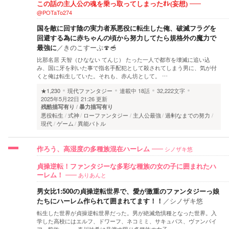
この話の主人公の魂を乗っ取ってしまったｵﾚ(妄想)
@POTaTo274
国を敵に回す陰の実力者系悪役に転生した俺、破滅フラグを
回避する為に赤ちゃんの頃から努力してたら規格外の魔力で
最強に
／
きのこすーぷ🍄🥣
比那名居 天智（ひなない てんじ） たった一人で都市を壊滅に追い込
み、国に牙を剥いた事で指名手配犯として殺されてしまう男に、気が付
くと俺は転生していた。それも、赤ん坊として。 …
★1,230
現代ファンタジー
連載中
18話
32,222文字
2025年5月22日 21:26 更新
残酷描写有り
暴力描写有り
悪役転生
式神
ローファンタジー
主人公最強
過剰なまでの努力
現代
ゲーム
異能バトル
シノザキ悠
作ろう、高湿度の多種族混在ハーレム
貞操逆転！ファンタジーな多彩な種族の女の子に囲まれたハ
ありあんと
ーレム！
男女比1:500の貞操逆転世界で、愛が激重のファンタジーっ娘
たちにハーレム作られて囲まれてます！！
／
シノザキ悠
転生した世界が貞操逆転世界だった。男が絶滅危惧種となった世界。入
学した高校にはエルフ、ドワーフ、ネコミミ、サキュバス、ヴァンパイ
ア、龍族……。 春川祐希は見渡す限り多種族の女子…