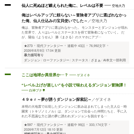
空地大乃
仙人に死ぬほど鍛えられた俺に、レベルは不要
俺はレベルアップに頼らない～冒険者アプリに選ばれなかっ
た俺、仙人仕込みの宝貝使いでした～
／
空地大乃
俺は、冒険者アプリに選ばれなかった。 モンスターとダンジョンが現れ
た世界で、人々はレベルとステータスを得て冒険者になっていく。 だ
が、陽仙《ようせん》 勝《まさる》のスマホにアプ…
★273
現代ファンタジー
連載中
43話
76,992文字
2026年8月9日 17:04 更新
暴力描写有り
ダンジョン
ローファンタジー
ステータス
ざまぁ
AI本文一部利用
ゲヌイネ
ここは地球か異世界か…？
“レベル上げが楽しい”を小説で味わえるダンジョン冒険譚！
白神ブナ🌳
４９ｅｒ～夢が誘うダンジョン探索記～
／
ゲヌイネ
未明の大地震で出現したダンジョンに飲み込まれてしまった主人公・時
園実（トキゾノミノル）は、ダンジョンで出会った仲間たちと、手に入
れた不思議な力と謎の夢に誘われダンジョンを脱出する…
★597
現代ファンタジー
連載中
99話
333,174文字
2026年7月12日 18:10 更新
残酷描写有り
暴力描写有り