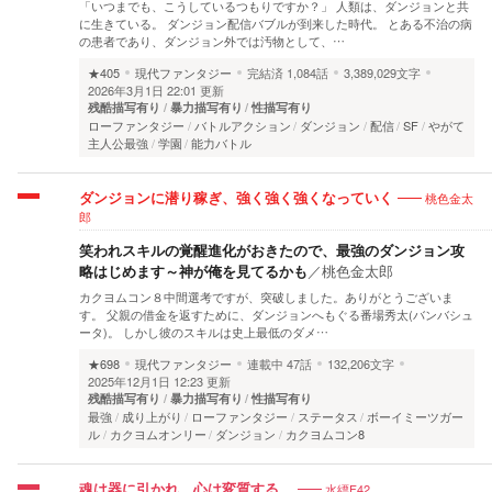
「いつまでも、こうしているつもりですか？」 人類は、ダンジョンと共
に生きている。 ダンジョン配信バブルが到来した時代。 とある不治の病
の患者であり、ダンジョン外では汚物として、…
★405
現代ファンタジー
完結済
1,084話
3,389,029文字
2026年3月1日 22:01 更新
残酷描写有り
暴力描写有り
性描写有り
ローファンタジー
バトルアクション
ダンジョン
配信
SF
やがて
主人公最強
学園
能力バトル
桃色金太
ダンジョンに潜り稼ぎ、強く強く強くなっていく
郎
笑われスキルの覚醒進化がおきたので、最強のダンジョン攻
略はじめます～神が俺を見てるかも
／
桃色金太郎
カクヨムコン８中間選考ですが、突破しました。ありがとうございま
す。 父親の借金を返すために、ダンジョンへもぐる番場秀太(バンバシュ
ータ)。 しかし彼のスキルは史上最低のダメ…
★698
現代ファンタジー
連載中
47話
132,206文字
2025年12月1日 12:23 更新
残酷描写有り
暴力描写有り
性描写有り
最強
成り上がり
ローファンタジー
ステータス
ボーイミーツガー
ル
カクヨムオンリー
ダンジョン
カクヨムコン8
水縹F42
魂は器に引かれ、心は変質する。