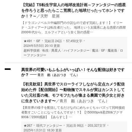
【完結】TS転生宇宙人の地球改造計画～ファンタジーの惑星
を作ろうと思ったらここ荒廃した地球だったってホントです
か！？～
／
天野 星屑
【ドラゴンノベルス中編部門の小説なので必ず完結します！】 イリー
ナ・ユティアーナは転生者だった。 地球という太陽系にある惑星の西暦
2000年代から、エルフィアという全く別の惑星…
★491
SF
完結済
24話
57,450文字
2024年5月5日 20:10 更新
超科学技術
転生
異星人
ハイファンタジー
魔法
SF
魔改造
ロ
ーファンタジー
異世界の可愛いもふもふがいっぱい！そんな配信は好きです
青月 巓（あおつき てん）
か？
【初見歓迎】異世界でスローライフしながら定点カメラ配信
始めた件【配信開始】〜動物撫でスキルが実はカンストして
いた元社畜の俺、モフモフたちが集まる農園で美少女と好き
に生きていきます〜
／
青月 巓（あおつき てん）
【異世界の様子を配信してるだけなのにめちゃくちゃバズって同時接続
者数すごいことになってるんですが！？】【150000pv&星250&ブクマ
900&♡2300感謝】 【あらすじ】…
★267
現代ファンタジー
完結済
99話
203,327文字
2025年1月31日 18:30 更新