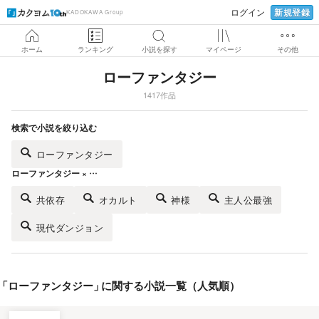
新規登録
ログイン
KADOKAWA Group
ホーム
ランキング
小説を探す
マイページ
その他
ローファンタジー
1417作品
検索で小説を絞り込む
ローファンタジー
ローファンタジー × …
共依存
オカルト
神様
主人公最強
現代ダンジョン
「
ローファンタジー
」
に関する小説一覧（人気順）