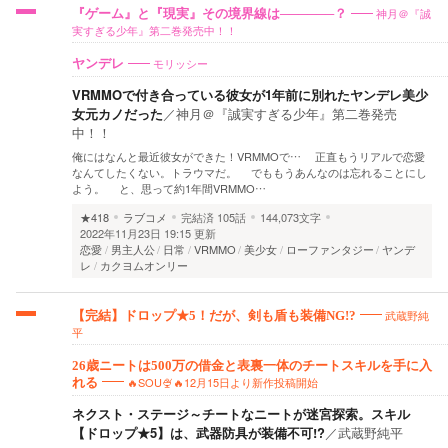
神月＠『誠
『ゲーム』と『現実』その境界線は──────？
実すぎる少年』第二巻発売中！！
モリッシー
ヤンデレ
VRMMOで付き合っている彼女が1年前に別れたヤンデレ美少
女元カノだった
／
神月＠『誠実すぎる少年』第二巻発売
中！！
俺にはなんと最近彼女ができた！VRMMOで… 正直もうリアルで恋愛
なんてしたくない。トラウマだ。 でももうあんなのは忘れることにし
よう。 と、思って約1年間VRMMO…
★418
ラブコメ
完結済
105話
144,073文字
2022年11月23日 19:15 更新
恋愛
男主人公
日常
VRMMO
美少女
ローファンタジー
ヤンデ
レ
カクヨムオンリー
武蔵野純
【完結】ドロップ★5！だが、剣も盾も装備NG!?
平
26歳ニートは500万の借金と表裏一体のチートスキルを手に入
🔥SOU🍨🔥12月15日より新作投稿開始
れる
ネクスト・ステージ～チートなニートが迷宮探索。スキル
【ドロップ★5】は、武器防具が装備不可!?
／
武蔵野純平