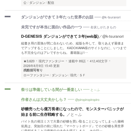
公
ダンジョン
配信
@k-tsuranori
ダンジョンができて３年たった世界のお話
名状しがたきもの
未完ですが本当に面白い作品の一つ
D-GENESIS ダンジョンができて３年(web版)
／
@k-tsuranori
縦書き用の置換が間に合わないため、縦版を外して、取りあえず最後ま
でアップすることにしました。 KADOKAWA様のサイトなのに、いつまで
も不完全なのはアレですからね。 書籍版は1…
★3,620
現代ファンタジー
連載中
89話
412,402文字
2026年8月9日 15:45 更新
残酷描写有り
ローファンタジー
ダンジョン
現代
ＳＦ
と～ふ
祭りは準備している間が一番楽しい
@piropiropiropiro
作者さんは大丈夫かしら？
砂糖売ったら億万長者になったので、モンスターパニックが
始まる前に生存戦略する。
／
と～ふ
バイト先の発注ミスで大量の砂糖を買い取ることになってしまった篠崎
佑真は、突如目の前に現れた『マーケットボード』でその砂糖を異世界
に売却することで億単位の大金を得てしまう。 その日…