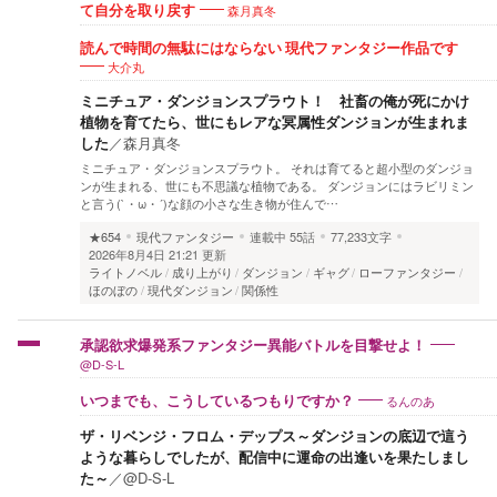
森月真冬
て自分を取り戻す
読んで時間の無駄にはならない 現代ファンタジー作品です
大介丸
ミニチュア・ダンジョンスプラウト！ 社畜の俺が死にかけ
植物を育てたら、世にもレアな冥属性ダンジョンが生まれま
した
／
森月真冬
ミニチュア・ダンジョンスプラウト。 それは育てると超小型のダンジョ
ンが生まれる、世にも不思議な植物である。 ダンジョンにはラビリミン
と言う(`・ω・´)な顔の小さな生き物が住んで…
★654
現代ファンタジー
連載中
55話
77,233文字
2026年8月4日 21:21 更新
ライトノベル
成り上がり
ダンジョン
ギャグ
ローファンタジー
ほのぼの
現代ダンジョン
関係性
承認欲求爆発系ファンタジー異能バトルを目撃せよ！
@D-S-L
るんのあ
いつまでも、こうしているつもりですか？
ザ・リベンジ・フロム・デップス～ダンジョンの底辺で這う
ような暮らしでしたが、配信中に運命の出逢いを果たしまし
た～
／
@D-S-L