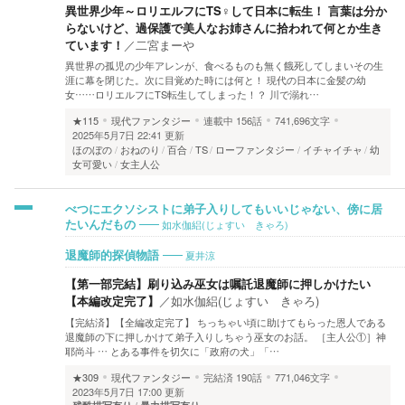
異世界少年～ロリエルフにTS♀して日本に転生！ 言葉は分か
らないけど、過保護で美人なお姉さんに拾われて何とか生き
ています！
／
二宮まーや
異世界の孤児の少年アレンが、食べるものも無く餓死してしまいその生
涯に幕を閉じた。次に目覚めた時には何と！ 現代の日本に金髪の幼
女……ロリエルフにTS転生してしまった！？ 川で溺れ…
★115
現代ファンタジー
連載中
156話
741,696文字
2025年5月7日 22:41 更新
ほのぼの
おねのり
百合
TS
ローファンタジー
イチャイチャ
幼
女可愛い
女主人公
べつにエクソシストに弟子入りしてもいいじゃない、傍に居
如水伽絽(じょすい きゃろ)
たいんだもの
夏井涼
退魔師的探偵物語
【第一部完結】刷り込み巫女は嘱託退魔師に押しかけたい
【本編改定完了】
／
如水伽絽(じょすい きゃろ)
【完結済】【全編改定完了】 ちっちゃい頃に助けてもらった恩人である
退魔師の下に押しかけて弟子入りしちゃう巫女のお話。 ［主人公①］神
耶尚斗 … とある事件を切欠に「政府の犬」「…
★309
現代ファンタジー
完結済
190話
771,046文字
2023年5月7日 17:00 更新