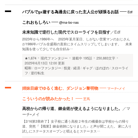
Edf
バブルでgo遊する為過去に戻った主人公が頑張るお話
@ma-bo-nas
これおもしろい
未来知識で逆行した現代でスローライフを目指す
／
Edf
2023年から1986年へ 2023年某月某日、しがない営業マンのおじさん
が1986年バブル全盛期の直前にタイムスリップしてしまいます。 未来
知識を使って少しでも自分好み…
★1,674
現代ファンタジー
連載中
195話
250,883文字
2025年6月13日 12:00 更新
昭和
ローファンタジー
投資
経済
ギャグ
ほのぼの
スローライ
フ
逆行転生
マーチ•メイ
姉妹目線でゆるく進む、ダンジョン黎明物
芝馬
こういうのが読みたかった！
高校からの帰り道、錬金術が使えるようになりました。
／
マ
ーチ•メイ
【2/16第3章終了】女子校に通う高校２年生の橘優奈は学校からの帰り
道、突然『【職業】錬金術師になりました』と声が聞こえた。 家に入り
試しにステータスオープンと唱えるとステータス…