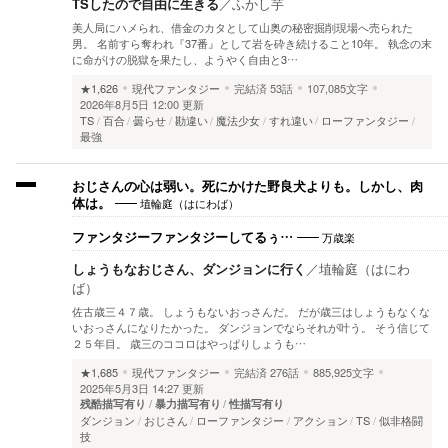
TSしたので自由に生きる
／
ふかし芋
美人局にハメられ、借金のカタとして山奥の秘密掘削現場へ売られた
男。 名前すら奪われ『37番』として岩を砕き続けること10年。 執念の末
に命がけの脱獄を果たし、ようやく自由と3…
★1,626
現代ファンタジー
完結済
53話
107,085文字
2026年8月5日 12:00 更新
TS
百合
曇らせ
勘違い
魔法少女
すれ違い
ローファンタジー
最強
おじさんの心は弱い。死にかけた野良犬よりも。しかし、肉
埴輪庭（はにわば）
体は。
万歳楽
ファンタジーファンタジーしてるぅ…
しょうもなおじさん、ダンジョンに行く
／
埴輪庭（はにわ
ば）
佐古歳三４７歳。 しょうもないおっさんだ。 だが歳三はしょうもなくな
いおっさんになりたかった。 ダンジョンでならそれが叶う。 そう信じて
２５年目。 歳三のココロはやっぱりしょうも…
★1,685
現代ファンタジー
完結済
276話
885,925文字
2025年5月3日 14:27 更新
残酷描写有り
暴力描写有り
性描写有り
ダンジョン
おじさん
ローファンタジー
アクション
TS
似非格闘
技