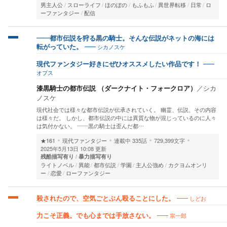
男主人公
スローライフ
ほのぼの
もふもふ
異世界転移
日常
ロ
ーファンタジー
配信
――都市伝説を狩る黒の騎士。そんな伝説がネットの海には
シカノスケ
転がっていた。
現代ファンタジー好きにぜひオススメしたい作品です！
オプス
漆黒騎士の都市伝説 （ダークナイト・フォークロア）
／
シカ
ノスケ
現代社会では様々な都市伝説が伝承されていく。 幽霊、伝説、その内容
は様々だ。 しかし、都市伝説の中には異質な物が混じっているのに人々
は気付かない。 ――黒の騎士は歪んだ都…
★161
現代ファンタジー
連載中
335話
729,399文字
2025年5月13日 10:08 更新
残酷描写有り
暴力描写有り
ライトノベル
異能
都市伝説
学園
主人公強め
カクヨムオンリ
ー
恋愛
ローファンタジー
しどお
殺されたので、空気ごとぶん殴ることにした。
宗一郎
力こそ正義。でも心までは手放さない。