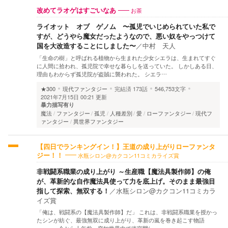
お茶
改めてラオゲはすごいなあ
ライオット オブ ゲノム 〜孤児でいじめられていた私で
すが、どうやら魔女だったようなので、悪い奴をやっつけて
国を大改造することにしました〜
／
中村 天人
「生命の樹」と呼ばれる植物から生まれた少女シエラは、生まれてすぐ
に人間に拾われ、孤児院で幸せな暮らしを送っていた。 しかしある日、
理由もわからず孤児院が盗賊に襲われた。 シエラ…
★300
現代ファンタジー
完結済
173話
546,753文字
2021年7月15日 00:21 更新
暴力描写有り
魔法
ファンタジー
孤児
人種差別
愛
ローファンタジー
現代フ
ァンタジー
異世界ファンタジー
【四日でランキングイン！】王道の成り上がりローファンタ
水瓶シロン@カクコン11コミカライズ賞
ジー！！
非戦闘系職業の成り上がり ～生産職【魔法具製作師】の俺
が、革新的な自作魔法具使って力を底上げ。そのまま最強目
指して探索、無双する！
／
水瓶シロン@カクコン11コミカラ
イズ賞
「俺は、戦闘系の【魔法具製作師】だ」 これは、非戦闘系職業を授かっ
たシンが紡ぐ、最強無双に成り上がり、革新の嵐を巻き起こす物語