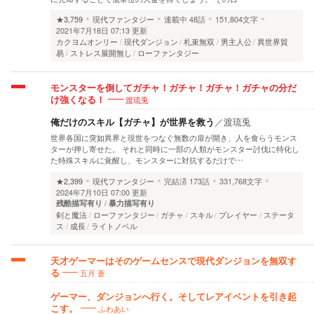
★3,759
現代ファンタジー
連載中
48話
151,804文字
2021年7月18日 07:13 更新
カクヨムオンリー
現代ダンジョン
札束無双
男主人公
異世界貿
易
ストレス展開無し
ローファンタジー
モンスターを倒してガチャ！ガチャ！ガチャ！ガチャの分だ
渡琉兎
け強くなる！
俺だけのスキル【ガチャ】が世界を救う
／
渡琉兎
世界各国に突如異界と現世をつなぐ無数の扉が開き、人を食らうモンス
ターが押し寄せた。 それと同時に一部の人類がモンスター討伐に特化し
た特殊スキルに覚醒し、モンスターに対抗するだけで…
★2,399
現代ファンタジー
完結済
173話
331,768文字
2024年7月10日 07:00 更新
残酷描写有り
暴力描写有り
剣と魔法
ローファンタジー
ガチャ
スキル
プレイヤー
ステータ
ス
成長
ライトノベル
天才ゲーマーはそのゲームセンスで現代ダンジョンを無双す
五月 蒼
る
ゲーマー、ダンジョンへ行く。そしてレアイベントを引き起
ふわあい
こす。