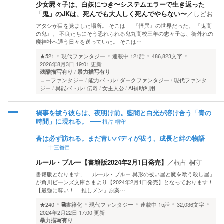
少女屍々子は、白妖につき〜システムエラーで生き返った
「鬼」のJKは、死んでも大人しく死んでやらない〜
／
しどお
アタシが目を覚ました場所。 そこは──『怪異』の世界だった。 『鬼高
の鬼』。 不良たちにそう恐れられる鬼丸高校三年の志々子は、街外れの
廃神社へ通う日々を送っていた。 そこは…
★521
現代ファンタジー
連載中
121話
486,823文字
2026年8月3日 19:01 更新
残酷描写有り
暴力描写有り
ローファンタジー
能力バトル
ダークファンタジー
現代ファンタ
ジー
異能バトル
伝奇
女主人公
AI補助利用
禍事を祓う彼らは、夜明け前。藍闇と白光が溶け合う「青の
根占 桐守
時間」に現れる。
蒼は必ず訪れる。まだ青いバディが祓う、成長と絆の物語
十三番目
ルール・ブルー【書籍版2024年2月1日発売】
／
根占 桐守
書籍版となります、 「ルール・ブルー 異形の祓い屋と魔を喰う殺し屋」
が角川ビーンズ文庫さまより【2024年2月1日発売】となっております！
【最強に尊い！ 「推しメン」原案…
★240
書籍化
現代ファンタジー
連載中
15話
32,036文字
2024年2月22日 17:00 更新
暴力描写有り