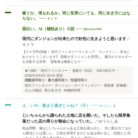
稼ぐか、埋もれるか。同じ世界にいても、同じ生き方にはな
キトラ
らない。
@sssss444
面白い。AI（補助あり）小説
現代にダンジョンが出来たので好色に生きようと思います
／
キトラ
【八十万PV突破！ 現代ファンタジーランキング、ランクイン！ 本当に
ありがとうございます】 国家がダンジョンを管理し、魔石がエネルギー
を支配する世界。 冒険者は職業となり…
★1,982
現代ファンタジー
連載中
103話
258,936文字
2026年8月8日 00:00 更新
残酷描写有り
暴力描写有り
性描写有り
現代ファンタジー
ダンジョン
ローファンタジー
冒険者
群像劇
大人の物語
男の生き方
AI補助利用
ゆうらしあ
え、いや、集まり過ぎじゃね？（汗）
じいちゃんから譲られた土地に店を開いた。そしたら限界集
落だった店の周りが都会になっていた。
／
ゆうらしあ
死ぬ間際、俺はじいちゃんからある土地を譲られた。 木に囲まれてるか
ら陽当たりは悪いし、土地を管理するのにも金は掛かるし…此処だと売
ったとしても買う者が居ない。 何より、世話に…