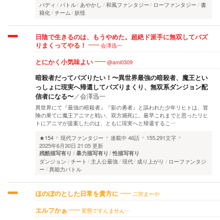
バディ
バトル
あやかし
和風ファンタジー
ローファンタジー
書
籍化
チーム
妖怪
日陰で生きるのは、もうやめた。超絶ド派手に無双してバズ
会澤迅一
りまくってやる！
@ami0309
とにかく小気味よい
暗殺者だってバズりたい！〜異世界最強の暗殺者、魔王とい
っしょに現実へ帰還してバズりまくり、無双系ダンジョン配
信者になる〜
／
会澤迅一
異世界にて『最強の暗殺者』『影の勇者』と謳われた少年リヒトは、冒
険の果てに魔王アニマと戦い、双方瀕死に。最早これまでと思ったリヒ
トにアニマが提案したのは、ともに現実へと帰還するこ…
★154
現代ファンタジー
連載中
46話
155,291文字
2025年6月30日 21:05 更新
残酷描写有り
暴力描写有り
性描写有り
ダンジョン
チート
主人公最強
現代
成り上がり
ローファンタジ
ー
異能力バトル
二宮まーや
ほのぼのとした日常を貴方に
変態ですんません…
エルフかぁ