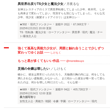
異世界出戻りTS少女と魔法少女
／
月夜るな
女神エレスティアのミスで異世界転移してしまった少年、柊木司。 しか
も肉体まで変わってしまい、性別すらも別になってしまった。 そんな元
少年、現少女（銀髪オッドアイロリ）は女神エレ…
★502
現代ファンタジー
連載中
20話
67,069文字
2025年2月23日 20:00 更新
TS
性転換
魔法少女
ローファンタジー
異世界
現代
魔法
チー
ト/最強主人公
強くて孤高な異能力少女が、周囲と触れ合うことで少しずつ
しけもく
変わってゆくお話
@moredesuyo
もっと星が多くてもいい作品
災禍の令嬢は壊したい
／
しけもく
確かに、彼女は異常だったのだろう。 天枷禊の胸の内には、何をしても
満たされない虚無感しかなかった。 まだ幼かった彼女が唯一笑って居ら
れたのは、何かを壊した時だけだった。 そんな彼…
★669
現代ファンタジー
連載中
94話
405,728文字
2025年2月24日 12:00 更新
暴力描写有り
女性主人公
異能力
戦闘
令嬢
学園
ローファンタジー
現代