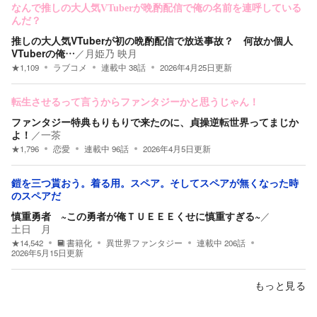
なんで推しの大人気VTuberが晩酌配信で俺の名前を連呼している
んだ？
推しの大人気VTuberが初の晩酌配信で放送事故？ 何故か個人
VTuberの俺…
／
月姫乃 映月
★
1,109
ラブコメ
連載中
38
話
2026年4月25日
更新
転生させるって言うからファンタジーかと思うじゃん！
ファンタジー特典もりもりで来たのに、貞操逆転世界ってまじか
よ！
／
一茶
★
1,796
恋愛
連載中
96
話
2026年4月5日
更新
鎧を三つ貰おう。着る用。スペア。そしてスペアが無くなった時
のスペアだ
慎重勇者 ~この勇者が俺ＴＵＥＥＥくせに慎重すぎる~
／
土日 月
★
14,542
書籍化
異世界ファンタジー
連載中
206
話
2026年5月15日
更新
もっと見る