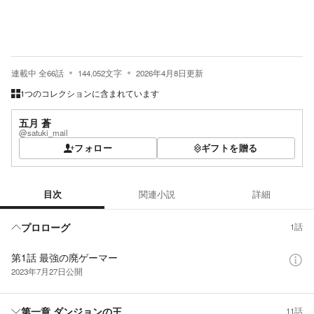
連載中
全
66
話
144,052
文字
2026年4月8日
更新
1つのコレクションに含まれています
五月 蒼
@satuki_mail
フォロー
ギフトを贈る
目次
関連小説
詳細
目次
プロローグ
1話
第1話 最強の廃ゲーマー
2023年7月27日
公開
第一章 ダンジョンの王
11話