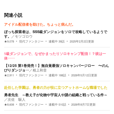
関連小説
アイドル配信者を助けた。ちょっと病んだ。
ぼっち探索者は、SSS級ダンジョンをソロで攻略しているようで
す。
／
モツゴロウ
★
9,078
現代ファンタジー
連載中
39
話
2025年2月2日
更新
S級ダンジョンで、なぜかまったりソロキャンプ配信！？彼は一
体……
【12/25 第1巻発売！】無自覚最強ソロキャンパージロー 〜のん
びりダンジョ…
／
相上和音
★
2,911
現代ファンタジー
連載中
188
話
2026年5月12日
更新
赴任した学園は、勇者の力が役に立つアットホームな職場でした
勇者先生 ～教え子が化物や宇宙人や謎の組織と戦っている件～
／
次佐 駆人
★
8,608
現代ファンタジー
連載中
510
話
2026年8月7日
更新