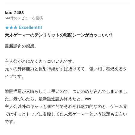
kuu-2488
544
件の
レビューを投稿
★★★
Excellent!!!
天才ゲーマーのテンリミットの戦闘シーンがカッコいい❗
最新話迄の感想。
主人公がとにかくカッコいいんです。
元々の身体能力と反射神経がずば抜けてて、強い相手程燃えるタ
イプです。
戦闘描写が素晴らしく上手いので、ついのめり込んでしまいまし
た。気づいたら、最新話迄読み終えたと。ww
主人公以外のキャラも個性的でそれぞれ魅力的なのと、ゲーム界
ではずっとトップに君臨してた人気ゲーマーという設定も面白い
です。