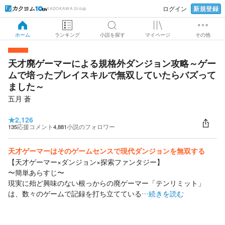
新規登録
ログイン
KADOKAWA Group
ホーム
ランキング
小説を探す
マイページ
その他
天才廃ゲーマーによる規格外ダンジョン攻略～ゲー
ムで培ったプレイスキルで無双していたらバズって
ました～
五月 蒼
★
2,126
135
応援コメント
4,881
小説のフォロワー
天才ゲーマーはそのゲームセンスで現代ダンジョンを無双する
【天才ゲーマー×ダンジョン×探索ファンタジー】
〜簡単あらすじ〜
現実に殆ど興味のない根っからの廃ゲーマー「テンリミット」
は、数々のゲームで記録を打ち立てている
…続きを読む