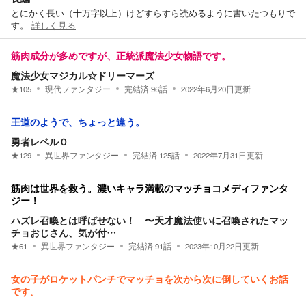
とにかく長い（十万字以上）けどすらすら読めるように書いたつもりで
す。
詳しく見る
筋肉成分が多めですが、正統派魔法少女物語です。
魔法少女マジカル☆ドリーマーズ
★
105
現代ファンタジー
完結済
96
話
2022年6月20日
更新
王道のようで、ちょっと違う。
勇者レベル０
★
129
異世界ファンタジー
完結済
125
話
2022年7月31日
更新
筋肉は世界を救う。濃いキャラ満載のマッチョコメディファンタ
ジー！
ハズレ召喚とは呼ばせない！ 〜天才魔法使いに召喚されたマッ
チョおじさん、気が付…
★
61
異世界ファンタジー
完結済
91
話
2023年10月22日
更新
女の子がロケットパンチでマッチョを次から次に倒していくお話
です。