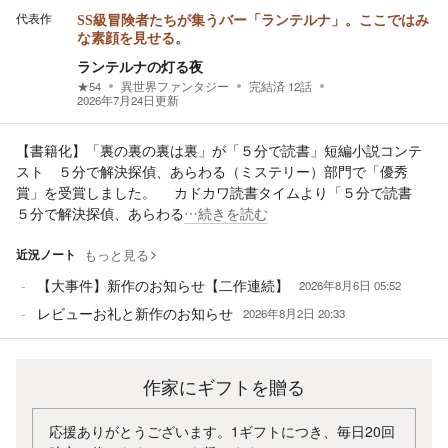
代表作
SS級冒険者たちが集うバー「ランテルナ」。ここではみ
な素顔を見せる。
ランテルナの灯る夜
★
54
異世界ファンタジー
完結済
12
話
2026年7月24日
更新
【書籍化】「裏の裏の裏は裏」が「５分で読書」短編小説コンテ
スト ５分で解決探偵、あらわる（ミステリー）部門で「優秀
賞」を受賞しました。 カドカワ読書タイムより「５分で読書
５分で解決探偵、あらわる
…続きを読む
近況ノート
もっと見る
【大事件】新作のお知らせ【二作連続】
2026年8月6日 05:52
レビューお礼と新作のお知らせ
2026年8月2日 20:33
作家にギフトを贈る
応援ありがとうございます。1ギフトにつき、毎日20回