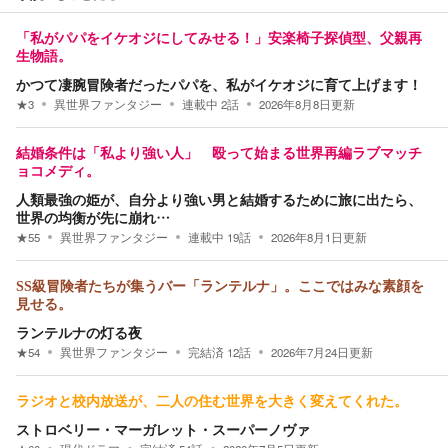
「私がパパをイケオジにしてみせる！」安楽椅子探偵型、父親再
生物語。
かつて凄腕冒険者だったパパを、私がイケオジに育て上げます！
★
3
異世界ファンタジー
連載中
2
話
2026年8月8日
更新
結婚条件は「私より強い人」 殴って始まる世界再編ラブマッチ
ョコメディ。
人類最強の姫が、自分より強い男と結婚するために旅に出たら、
世界の均衡が先に崩れ…
★
55
異世界ファンタジー
連載中
19
話
2026年8月1日
更新
SS級冒険者たちが集うバー「ランテルナ」。ここではみな素顔を
見せる。
ランテルナの灯る夜
★
54
異世界ファンタジー
完結済
12
話
2026年7月24日
更新
ラジオと校内放送が、二人の住む世界を大きく変えてくれた。
ストロベリー・マーガレット・スーパーノヴァ