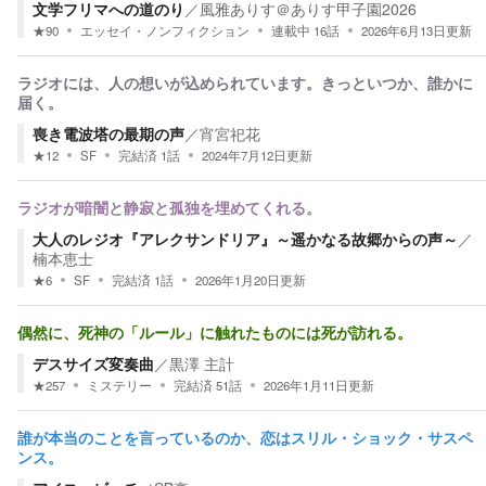
文学フリマへの道のり
／
風雅ありす＠ありす甲子園2026
★
90
エッセイ・ノンフィクション
連載中
16
話
2026年6月13日
更新
ラジオには、人の想いが込められています。きっといつか、誰かに
届く。
喪き電波塔の最期の声
／
宵宮祀花
★
12
SF
完結済
1
話
2024年7月12日
更新
ラジオが暗闇と静寂と孤独を埋めてくれる。
大人のレジオ『アレクサンドリア』～遥かなる故郷からの声～
／
楠本恵士
★
6
SF
完結済
1
話
2026年1月20日
更新
偶然に、死神の「ルール」に触れたものには死が訪れる。
デスサイズ変奏曲
／
黒澤 主計
★
257
ミステリー
完結済
51
話
2026年1月11日
更新
誰が本当のことを言っているのか、恋はスリル・ショック・サスペ
ンス。