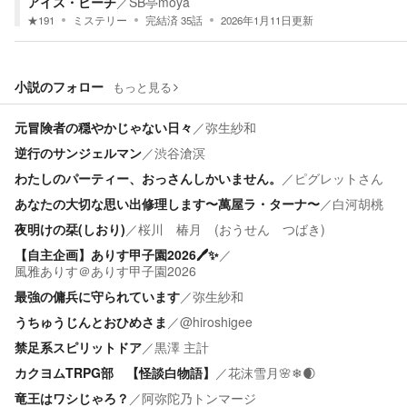
アイス・ビーチ
／
SB亭moya
★
191
ミステリー
完結済
35
話
2026年1月11日
更新
小説のフォロー
もっと見る
元冒険者の穏やかじゃない日々
／
弥生紗和
逆行のサンジェルマン
／
渋谷滄溟
わたしのパーティー、おっさんしかいません。
／
ピグレットさん
あなたの大切な思い出修理します〜萬屋ラ・ターナ〜
／
白河胡桃
夜明けの栞(しおり)
／
桜川 椿月 (おうせん つばき)
【自主企画】ありす甲子園2026🖊✨
／
風雅ありす＠ありす甲子園2026
最強の傭兵に守られています
／
弥生紗和
うちゅうじんとおひめさま
／
@hiroshigee
禁足系スピリットドア
／
黒澤 主計
カクヨムTRPG部 【怪談白物語】
／
花沫雪月🌸❄🌒
竜王はワシじゃろ？
／
阿弥陀乃トンマージ