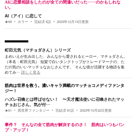
AIに恋愛相談をしたのが全ての間違いだった……のかもしれな
い。
AI（アイ）に恋して
★
69
ホラー
完結済
5
話
2023年12月13日
更新
町田元気（マチョダさん）シリーズ
まめいえが生み出した、みんなから愛されるヒーロー、マチョダさん。
（本名：町田元気） 短髪で白いタンクトップがトレードマークの、た
だの気のいいマッチョなおじさんです。 そんな彼が活躍する物語を集
めてみ…
詳しく見る
筋肉は世界を救う。濃いキャラ満載のマッチョコメディファンタ
ジー！
ハズレ召喚とは呼ばせない！ 〜天才魔法使いに召喚されたマッ
チョおじさん、気が付…
★
61
異世界ファンタジー
完結済
91
話
2023年10月22日
更新
事件？ そんなの全て筋肉が解決するのさ！ 筋肉はいつもパン
プ・アップ！