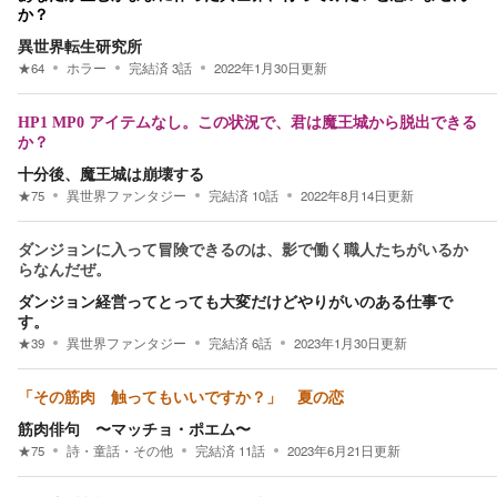
か？
異世界転生研究所
★
64
ホラー
完結済
3
話
2022年1月30日
更新
HP1 MP0 アイテムなし。この状況で、君は魔王城から脱出できる
か？
十分後、魔王城は崩壊する
★
75
異世界ファンタジー
完結済
10
話
2022年8月14日
更新
ダンジョンに入って冒険できるのは、影で働く職人たちがいるか
らなんだぜ。
ダンジョン経営ってとっても大変だけどやりがいのある仕事で
す。
★
39
異世界ファンタジー
完結済
6
話
2023年1月30日
更新
「その筋肉 触ってもいいですか？」 夏の恋
筋肉俳句 〜マッチョ・ポエム〜
★
75
詩・童話・その他
完結済
11
話
2023年6月21日
更新