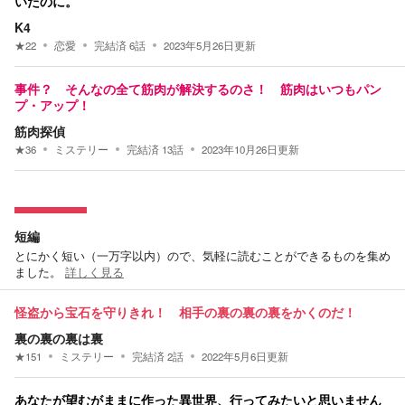
いたのに。
K4
★
22
恋愛
完結済
6
話
2023年5月26日
更新
事件？ そんなの全て筋肉が解決するのさ！ 筋肉はいつもパン
プ・アップ！
筋肉探偵
★
36
ミステリー
完結済
13
話
2023年10月26日
更新
短編
とにかく短い（一万字以内）ので、気軽に読むことができるものを集め
ました。
詳しく見る
怪盗から宝石を守りきれ！ 相手の裏の裏の裏をかくのだ！
裏の裏の裏は裏
★
151
ミステリー
完結済
2
話
2022年5月6日
更新
あなたが望むがままに作った異世界、行ってみたいと思いません