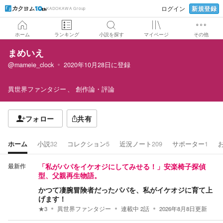
新規登録
ログイン
KADOKAWA Group
ホーム
ランキング
小説を探す
マイページ
その他
まめいえ
@mameie_clock
2020年10月28日
に登録
異世界ファンタジー
創作論・評論
フォロー
共有
ホーム
小説
32
コレクション
5
近況ノート
209
サポーター
1
最新作
「私がパパをイケオジにしてみせる！」安楽椅子探偵
型、父親再生物語。
かつて凄腕冒険者だったパパを、私がイケオジに育て上
げます！
★
3
異世界ファンタジー
連載中
2
話
2026年8月8日
更新