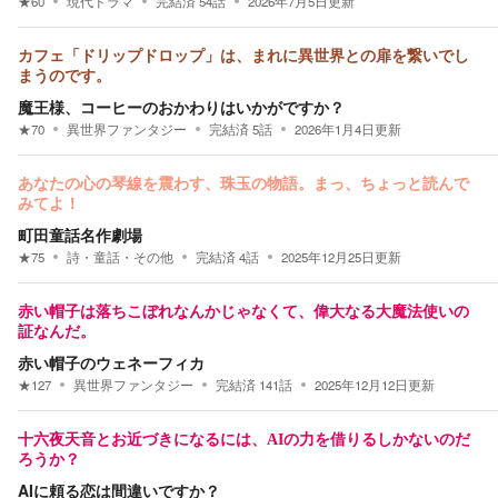
★
60
現代ドラマ
完結済
54
話
2026年7月5日
更新
カフェ「ドリップドロップ」は、まれに異世界との扉を繋いでし
まうのです。
魔王様、コーヒーのおかわりはいかがですか？
★
70
異世界ファンタジー
完結済
5
話
2026年1月4日
更新
あなたの心の琴線を震わす、珠玉の物語。まっ、ちょっと読んで
みてよ！
町田童話名作劇場
★
75
詩・童話・その他
完結済
4
話
2025年12月25日
更新
赤い帽子は落ちこぼれなんかじゃなくて、偉大なる大魔法使いの
証なんだ。
赤い帽子のウェネーフィカ
★
127
異世界ファンタジー
完結済
141
話
2025年12月12日
更新
十六夜天音とお近づきになるには、AIの力を借りるしかないのだ
ろうか？
AIに頼る恋は間違いですか？