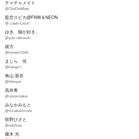
チャチャメイト
@ChaChaMate
藍空スピカ@FNW＆NEON
@_Lapis-Lazuli
ゆき、猫が好き。
@yuki-nekosuki
彼方
@kanata12345
ましら 佳
@kakag11
角山 亜衣
@Holoyon
高井希
@nozomitakai
みなかみもと
@minakamimoto
咲野ひさと
@sakihisa
朧木 光