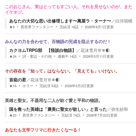
このおじさん、実はとってもすごい人。それを見せないのが、また
イケオジ。
あなたの大切な思い出修理します〜萬屋ラ・ターナ〜
／
白河胡桃
★
6
異世界ファンタジー
完結済
16
話
2026年8月1日
更新
みんなの力を合わせて、百物語の完成を阻止するのだ！
カクヨムTRPG部 【怪談白物語】
／
花沫雪月🌸❄🌒
★
24
詩・童話・その他
連載中
14
話
2026年5月11日
更新
その存在を「知って」はならない。「見えても」いけない。
首痣の君
／
花沫雪月🌸❄🌒
★
16
ホラー
完結済
53
話
2026年5月2日
更新
英雄と聖女。不器用な二人が紡ぐ愛と平和の物語。
国を救った英雄は「褒美に聖女が欲しい」と言った
／
弥生紗和
★
23
異世界ファンタジー
完結済
74
話
2026年7月22日
更新
あなたも文学フリマに行きたくな〜る！