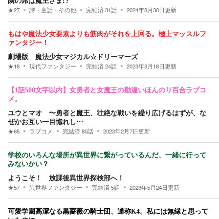
隣の席は魔王さま!?
★
27
詩・童話・その他
完結済
31
話
2024年8月30日
更新
もはや魔法少女要素よりも筋肉がそれを上回る。極上マッスルフ
ァンタジー！
劇場版 魔法少女マジカル☆ドリーマーズ
★
18
現代ファンタジー
完結済
24
話
2023年3月18日
更新
【1話500文字以内】女勇者と女魔王の勘違いほんのり百合ラブコ
メ。
ユウとマオ 〜勇者と魔王、壮絶な戦いを繰り広げるはずが、な
ぜかお互い一目惚れし…
★
65
ラブコメ
完結済
80
話
2023年2月7日
更新
学校のいろんな場所が異世界に繋がっているんだ、一緒に行って
みないかい？
ようこそ！ 放課後異世界探検部へ！
★
57
異世界ファンタジー
完結済
5
話
2023年5月24日
更新
可愛学園高潔なる黒薔薇の騎士団、通称K4。私には無縁と思って