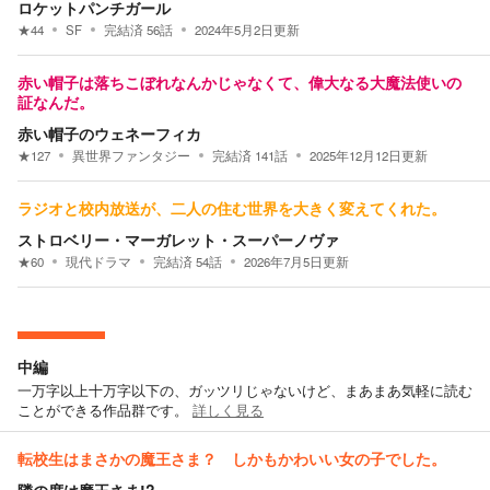
ロケットパンチガール
★
44
SF
完結済
56
話
2024年5月2日
更新
赤い帽子は落ちこぼれなんかじゃなくて、偉大なる大魔法使いの
証なんだ。
赤い帽子のウェネーフィカ
★
127
異世界ファンタジー
完結済
141
話
2025年12月12日
更新
ラジオと校内放送が、二人の住む世界を大きく変えてくれた。
ストロベリー・マーガレット・スーパーノヴァ
★
60
現代ドラマ
完結済
54
話
2026年7月5日
更新
中編
一万字以上十万字以下の、ガッツリじゃないけど、まあまあ気軽に読む
ことができる作品群です。
詳しく見る
転校生はまさかの魔王さま？ しかもかわいい女の子でした。