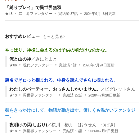
「縛りプレイ」で異世界無双
★
18
異世界ファンタジー
完結済
37
話
2024年9月16日
更新
おすすめレビュー
もっと見る
やっぱり、神様に会えるのは子供の頃だけなのかな。
俺と山の神
／
みにとまと
★
66
現代ファンタジー
完結済
1
話
2026年7月24日
更新
題名でぎゅっと掴まれる。中身を読んでさらに掴まれる。
わたしのパーティー、おっさんしかいません。
／
ピグレットさん
★
13
異世界ファンタジー
完結済
27
話
2026年7月26日
更新
栞をきっかけにして、物語が動き出す。優しくも温かいファンタジ
ー。
夜明けの栞(しおり)
／
桜川 椿月 (おうせん つばき)
★
18
異世界ファンタジー
完結済
13
話
2026年7月2日
更新