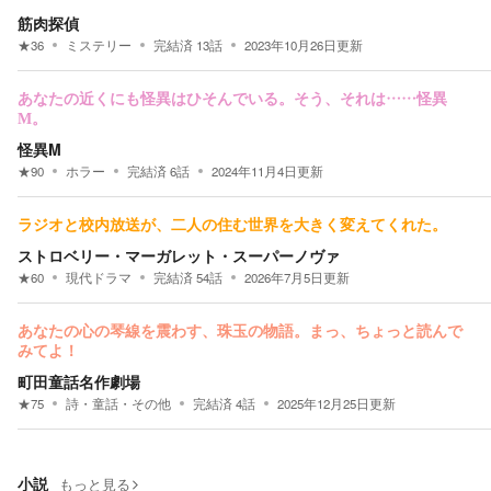
筋肉探偵
★
36
ミステリー
完結済
13
話
2023年10月26日
更新
あなたの近くにも怪異はひそんでいる。そう、それは……怪異
M。
怪異M
★
90
ホラー
完結済
6
話
2024年11月4日
更新
ラジオと校内放送が、二人の住む世界を大きく変えてくれた。
ストロベリー・マーガレット・スーパーノヴァ
★
60
現代ドラマ
完結済
54
話
2026年7月5日
更新
あなたの心の琴線を震わす、珠玉の物語。まっ、ちょっと読んで
みてよ！
町田童話名作劇場
★
75
詩・童話・その他
完結済
4
話
2025年12月25日
更新
小説
もっと見る