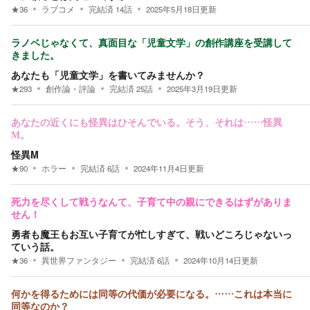
★
36
ラブコメ
完結済
14
話
2025年5月18日
更新
ラノベじゃなくて、真面目な「児童文学」の創作講座を受講して
きました。
あなたも「児童文学」を書いてみませんか？
★
293
創作論・評論
完結済
25
話
2025年3月19日
更新
あなたの近くにも怪異はひそんでいる。そう、それは……怪異
M。
怪異M
★
90
ホラー
完結済
6
話
2024年11月4日
更新
死力を尽くして戦うなんて、子育て中の親にできるはずがありま
せん！
勇者も魔王もお互い子育てが忙しすぎて、戦いどころじゃないっ
ていう話。
★
36
異世界ファンタジー
完結済
6
話
2024年10月14日
更新
何かを得るためには同等の代価が必要になる。……これは本当に
同等なのか？