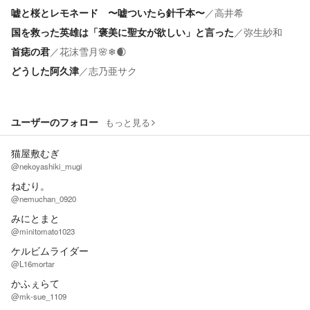
嘘と桜とレモネード 〜嘘ついたら針千本〜
／
高井希
国を救った英雄は「褒美に聖女が欲しい」と言った
／
弥生紗和
首痣の君
／
花沫雪月🌸❄🌒
どうした阿久津
／
志乃亜サク
ユーザーのフォロー
もっと見る
猫屋敷むぎ
@nekoyashiki_mugi
ねむり。
@nemuchan_0920
みにとまと
@minitomato1023
ケルビムライダー
@L16mortar
かふぇらて
@mk-sue_1109