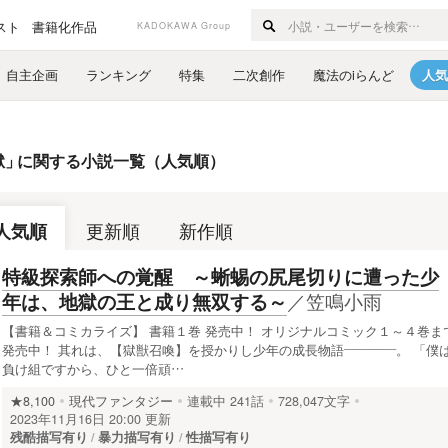
スト
書籍化作品
KADOKAWA Group
自主企画
ランキング
特集
二次創作
魔法のiらんど
人気
獄
」
に関する小説一覧（人気順）
人気順
更新順
新作順
特級探索師への覚醒 ～蜥蜴の尻尾切りに遭った少
／
笠鳴小雨
年は、地獄の王と成り無双する～
【書籍＆コミカライズ】 書籍１巻 発売中！ オリジナルコミック１～４巻ま
発売中！ 其れは、【獄獣召喚】を授かりし少年の成長物語――――。 「僕
負け組ですから、ひと一倍頑…
★8,100
現代ファンタジー
連載中
241話
728,047文字
2023年11月16日 20:00 更新
残酷描写有り
暴力描写有り
性描写有り