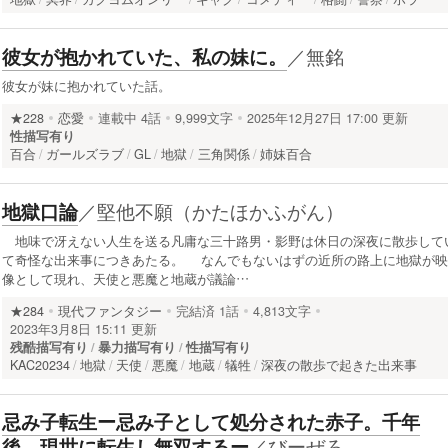
／
無銘
彼女が抱かれていた、私の妹に。
彼女が妹に抱かれていた話。
★228
恋愛
連載中
4話
9,999文字
2025年12月27日 17:00 更新
性描写有り
百合
ガールズラブ
GL
地獄
三角関係
姉妹百合
／
堅他不願（かたほかふがん）
地獄口論
地味で冴えない人生を送る凡庸な三十路男・影野は休日の深夜に散歩して
て奇怪な出来事につきあたる。 なんでもないはずの近所の路上に地獄が映
像として現れ、天使と悪魔と地蔵が議論…
★284
現代ファンタジー
完結済
1話
4,813文字
2023年3月8日 15:11 更新
残酷描写有り
暴力描写有り
性描写有り
KAC20234
地獄
天使
悪魔
地蔵
犠牲
深夜の散歩で起きた出来事
忌み子転生ー忌み子として処分された赤子。千年
／
びーぜろ
後、現世に転生し無双するー