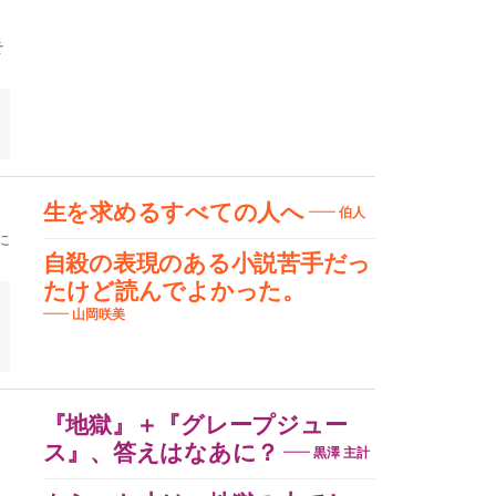
そ
生を求めるすべての人へ
伯人
に
自殺の表現のある小説苦手だっ
たけど読んでよかった。
山岡咲美
『地獄』＋『グレープジュー
ス』、答えはなあに？
黒澤 主計