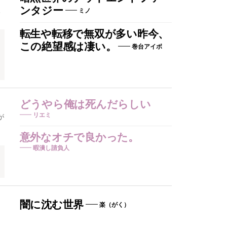
ンタジー
。
ミノ
転生や転移で無双が多い昨今、
この絶望感は凄い。
巻台アイボ
どうやら俺は死んだらしい
リエミ
が
意外なオチで良かった。
暇潰し請負人
闇に沈む世界
楽（がく）