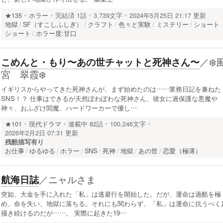
★135
ホラー
完結済
1話
3,739文字
2024年5月25日 21:17 更新
地獄
SF（すこしふしぎ）
クラフト
色々と実験
ミステリー
ショート
ショート
ホラー度:甘口
／
❄️
こめんと・もり〜あの世チャットと死神さん〜
宮 翠霞❄️
イギリスからやってきた死神さんが、まず始めたのは……業務日記を兼ねた
SNS！？ 仕事はできるが天然ぽわぽわな死神さん、彼女に過保護な悪魔や
神々、おふざけ閻魔、ハードワーカーで優し…
★101
現代ドラマ
連載中
82話
100,246文字
2026年2月2日 07:31 更新
残酷描写有り
お仕事
ゆるゆる
ホラー
SNS
死神
地獄
あの世
恋愛（極薄）
／
ニャルさま
航海日誌
突如、大金を手に入れた「私」は逃避行を開始した。だが、運命は過酷を極
め、命を失い、地獄に落ちる。それにも関わらず、「私」は運命に抗うべく
掻き続けるのだが……。 実際に起きた19…