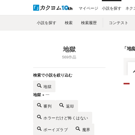
マイページ
小説を探す
ネク
小説を探す
検索
検索履歴
コンテスト
地獄
「
地
569作品
検索で小説を絞り込む
地獄
地獄 × …
審判
返却
ホラーだけど怖くはない
ボーイズラブ
魔界