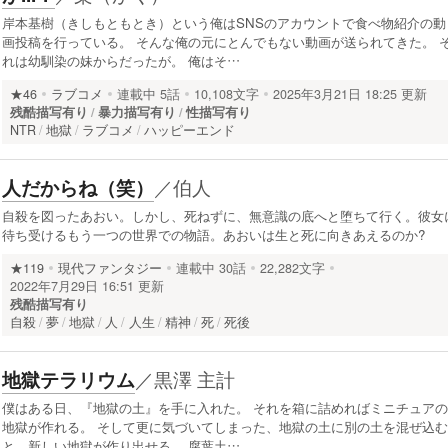
岸本基樹（きしもともとき）という俺はSNSのアカウントで食べ物紹介の動
画投稿を行っている。 そんな俺の元にとんでもない動画が送られてきた。 
れは幼馴染の妹からだったが。 俺はそ…
★46
ラブコメ
連載中
5話
10,108文字
2025年3月21日 18:25 更新
残酷描写有り
暴力描写有り
性描写有り
NTR
地獄
ラブコメ
ハッピーエンド
／
伯人
人だからね（笑）
自殺を図ったあおい。しかし、死ねずに、無意識の底へと堕ちて行く。彼女
待ち受けるもう一つの世界での物語。あおいは生と死に向きあえるのか?
★119
現代ファンタジー
連載中
30話
22,282文字
2022年7月29日 16:51 更新
残酷描写有り
自殺
夢
地獄
人
人生
精神
死
死後
／
黒澤 主計
地獄テラリウム
僕はある日、『地獄の土』を手に入れた。 それを箱に詰めればミニチュアの
地獄が作れる。 そして更に気づいてしまった、地獄の土に別の土を混ぜ込む
と、新しい地獄が作り出せる。 腐葉土…