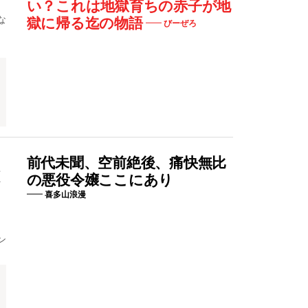
い？これは地獄育ちの赤子が地
な
獄に帰る迄の物語
びーぜろ
ン
前代未聞、空前絶後、痛快無比
な
の悪役令嬢ここにあり
喜多山浪漫
」
ン