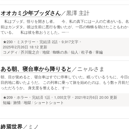
／
黒澤 主計
オオカミ少年ブッダさん
私はブッダ。悟りを開きし者。 今、私の真下には一人の亡者がいる。名
前はカンダタ。彼は生前に悪行を働いたが、一匹の蜘蛛を助けたこともわか
ている。 私は彼を救おうとした。一…
★230
ミステリー
完結済
2話
9,917文字
2025年2月26日 18:12 更新
コメディ
芥川龍之介
地獄
蜘蛛の糸
仙人
杜子春
掌編
／
ニャルさま
ある朝、寝台車から降りると
朝、目が覚めると、寝台車はすでに停車していた。眠っているうちに、今日
目的地に着いたようだ。 この列車に乗って旅を始めたのは、もう数ヶ月前だ
っただろうか。 身支度を整えると、す…
★209
ホラー
完結済
1話
1,055文字
2021年2月6日 20:00 更新
短編
旅情
地獄
ショートショート
／
ミノ
終焉世界