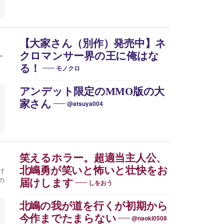
【大家さん（別作）発売中】ネ
クロマンサー界の王に俺はな
ー
る！
モノクロ
アンデット限定のMMO版の大
家さん
@atsuya004
笑えるホラー。超適当主人公、
北嶋勇が笑いと怖いと壮快をお
け
の
届けします
しをおう
北嶋の我が道を行くが初期から
今作までたまらない
@naoki0508