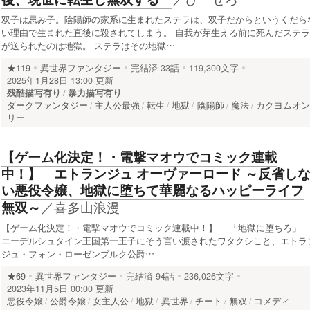
双子は忌み子。陰陽師の家系に生まれたステラは、双子だからというくだら
い理由で生まれた直後に殺されてしまう。 自我が芽生える前に死んだステラ
が送られたのは地獄。 ステラはその地獄…
★119
異世界ファンタジー
完結済
33話
119,300文字
2025年1月28日 13:00 更新
残酷描写有り
暴力描写有り
ダークファンタジー
主人公最強
転生
地獄
陰陽師
魔法
カクヨムオ
リー
【ゲーム化決定！・電撃マオウでコミック連載
中！】 エトランジュ オーヴァーロード ～反省し
い悪役令嬢、地獄に堕ちて華麗なるハッピーライフ
／
喜多山浪漫
無双～
【ゲーム化決定！・電撃マオウでコミック連載中！】 「地獄に堕ちろ
エーデルシュタイン王国第一王子にそう言い渡されたワタクシこと、エトラ
ジュ・フォン・ローゼンブルク公爵…
★69
異世界ファンタジー
完結済
94話
236,026文字
2023年11月5日 00:00 更新
悪役令嬢
公爵令嬢
女主人公
地獄
異世界
チート
無双
コメディ