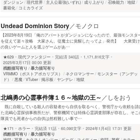
ダンジョン
現代世界
主人公最強(いずれ)
成り上がり
召喚能力
地獄
書籍化
コミカライズ
／
モノクロ
Undead Dominion Story
【2023年8月19日「俺のアパートがダンジョンになったので、最強モンスタ
を従えて楽々攻略 大家さん、従魔士に覚醒したってよ」発売】 大衆受け
の良いゲームと人を選ぶゲームがあ…
★629
現代ファンタジー
完結済
340話
1,171,816文字
2025年3月17日 00:00 更新
残酷描写有り
暴力描写有り
VRMMO（ポストアポカリプス）
ネクロマンサー
モンスター（アンデッ
ド）
悪魔
VTuber
掲示板
ヤンデレ
地獄
／
しをおう
北嶋勇の心霊事件簿１６～地獄の王～
既に自殺している殺人の容疑者から自供を取るべく、警視庁から依頼を請
た北嶋心霊探偵事務所だが、警察機関では特殊心霊調査部隊が存在し、そこ
隊員でも死者からの自供は然程難しい事で…
★171
ホラー
完結済
11話
60,090文字
2024年1月4日 17:31 更新
残酷描写有り
暴力描写有り
地獄
冥界
カクヨムオンリー
ギャグ
コメディー
格闘
警察
ホラー