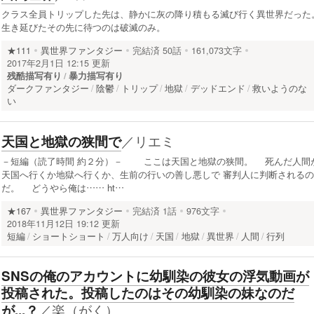
クラス全員トリップした先は、静かに灰の降り積もる滅び行く異世界だった
生き延びたその先に待つのは破滅のみ。
★111
異世界ファンタジー
完結済
50話
161,073文字
2017年2月1日 12:15 更新
残酷描写有り
暴力描写有り
ダークファンタジー
陰鬱
トリップ
地獄
デッドエンド
救いようのな
い
／
リエミ
天国と地獄の狭間で
－短編（読了時間 約２分）－ ここは天国と地獄の狭間。 死んだ人間
天国へ行くか地獄へ行くか、生前の行いの善し悪しで 審判人に判断されるの
だ。 どうやら俺は…… ht…
★167
異世界ファンタジー
完結済
1話
976文字
2018年11月12日 19:12 更新
短編
ショートショート
万人向け
天国
地獄
異世界
人間
行列
SNSの俺のアカウントに幼馴染の彼女の浮気動画が
投稿された。投稿したのはその幼馴染の妹なのだ
／
楽（がく）
が...？