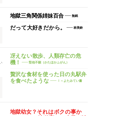
地獄三角関係姉妹百合
無銘
だって大好きだから。
林美鈴
冴えない散歩、人類存亡の危
機！
い
堅他不願（かたほかふがん）
贅沢な食材を使った日の丸駅弁
を食べたような
！～よたみてい書
地獄幼女？それはボクの事か