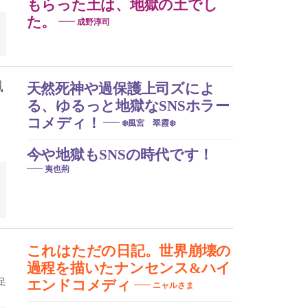
もらった土は、地獄の土でし
た。
成野淳司
風
天然死神や過保護上司ズによ
る、ゆるっと地獄なSNSホラー
コメディ！
❄️風宮 翠霞❄️
今や地獄もSNSの時代です！
夷也荊
これはただの日記。世界崩壊の
過程を描いたナンセンス&ハイ
足
エンドコメディ
ニャルさま