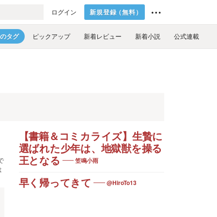
新規登録
（
無料
）
ログイン
のタグ
ピックアップ
新着レビュー
新着小説
公式連載
【書籍＆コミカライズ】生贄に
選ばれた少年は、地獄獣を操る
王となる
で
笠鳴小雨
は
早く帰ってきて
@HiroTo13