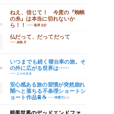
ねえ、信じて！ 今度の『蜘蛛
の糸』は本当に切れないか
っ
ら！！
黒澤 主計
仏だって、だってだって
成南 月
いつまでも続く寝台車の旅。そ
の外に広がる世界は……
の
ニャルさま
安心感ある旅の習慣が突然崩れ
闇へと落ちる不条理ショートシ
ョート作品🚆☕
神霊刃シン
暗黒世界のデッドエンドファ