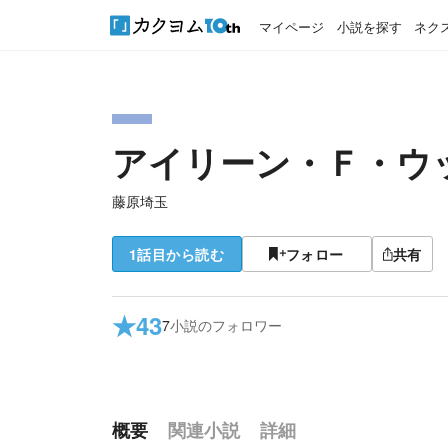
マイページ
小説を探す
ネク
アイリーン・Ｆ・ウ
藤原埼玉
1話目から読む
フォロー
共有
★
43
7
小説のフォロワー
概要
関連小説
詳細