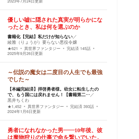
2023年7月24日
更新
優しい嘘に隠された真実が明らかにな
ったとき、私は何を選ぶのか
書籍化【完結】私だけが知らない
／
綾雅（りょうが）要らない悪役令嬢
★
621
異世界ファンタジー
完結済
145
話
2025年9月26日
更新
～伝説の魔女は二度目の人生でも最強
でした～
【本編完結済】拝啓勇者様。幼女に転生したの
で、もう国には戻れません！【書籍第二…
／
黒井ちくわ
★
1,452
異世界ファンタジー
完結済
393
話
2024年1月6日
更新
勇者になれなかった男――10年後、彼
は魔物狩りの仕事で命を繋いでいた。