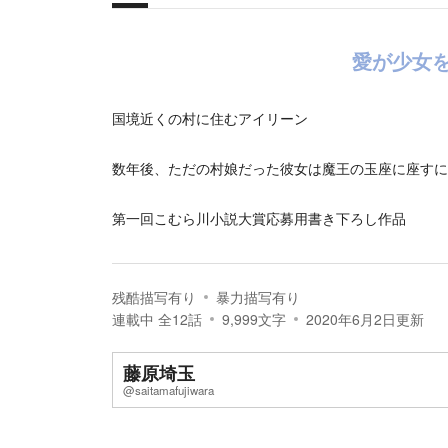
概要
愛が少女
国境近くの村に住むアイリーン
数年後、ただの村娘だった彼女は魔王の玉座に座すに
第一回こむら川小説大賞応募用書き下ろし作品
残酷描写有り
暴力描写有り
連載中
全
12
話
9,999
文字
2020年6月2日
更新
藤原埼玉
@saitamafujiwara