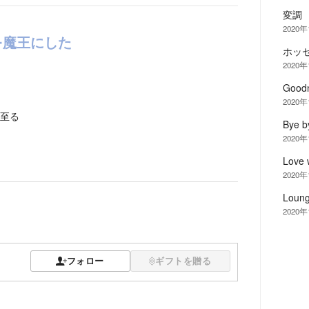
変調
2020
を魔王にした
ホッ
2020
Goodn
2020
至る
Bye b
2020
Love w
2020
Loung
2020
フォロー
ギフトを贈る