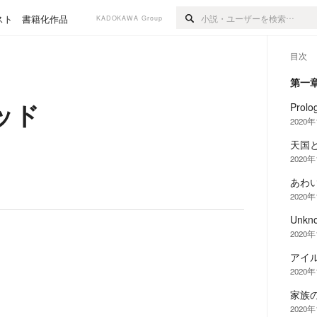
スト
書籍化作品
KADOKAWA Group
目次
第一
ッド
Prolo
2020
天国
2020
あわ
2020
Unkno
2020
アイ
2020
家族
2020