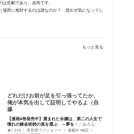
のは悲劇であり、皮肉です。
場所に相対するのは誰なのか？ 思わず気になってし
もっと見る
どれだけお前が足を引っ張ってたか、
俺が本気を出して証明してやるよ（自
爆
【漫画4巻発売中】蔑まれた令嬢は、第二の人生で
憧れの錬金術師の道を選ぶ ～夢を…
／
あろえ
★
1,318
異世界ファンタジー
連載中
88
話