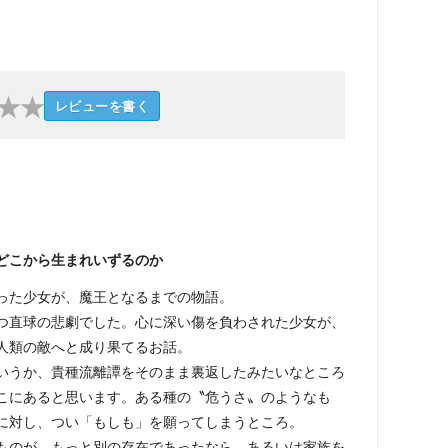
★
★
レビューを書く
どこから生まれいずるのか
った少女が、魔王となるまでの物語。
つ直球の悲劇でした。心に深い傷を負わされた少女が、
人類の敵へと成り果てるお話。
いうか、貴種流離譚をそのまま裏返したみたいなところ
こにあると思います。ある種の〝危うさ〟のようなも
に対し、つい「もしも」を願ってしまうところ。
ものが、もっと別の存在であったなら。あるいは家族を