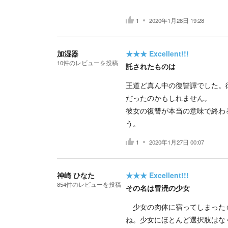
1
2020年1月28日 19:28
加湿器
★★★
Excellent!!!
10
件の
レビューを投稿
託されたものは
王道ど真ん中の復讐譚でした。
だったのかもしれません。
彼女の復讐が本当の意味で終わ
う。
1
2020年1月27日 00:07
神崎 ひなた
★★★
Excellent!!!
854
件の
レビューを投稿
その名は冒涜の少女
少女の肉体に宿ってしまったも
ね。少女にほとんど選択肢はな