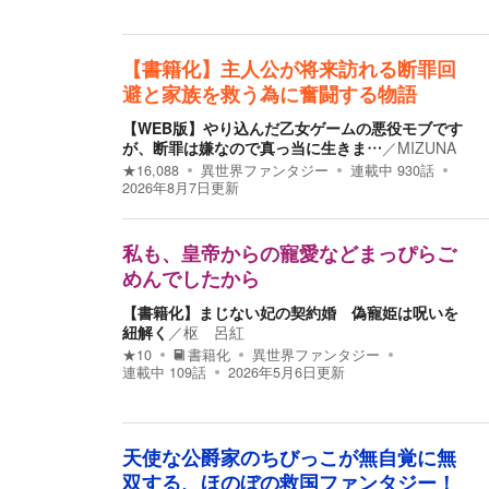
【書籍化】主人公が将来訪れる断罪回
避と家族を救う為に奮闘する物語
【WEB版】やり込んだ乙女ゲームの悪役モブです
が、断罪は嫌なので真っ当に生きま…
／
MIZUNA
★
16,088
異世界ファンタジー
連載中
930
話
2026年8月7日
更新
私も、皇帝からの寵愛などまっぴらご
めんでしたから
【書籍化】まじない妃の契約婚 偽寵姫は呪いを
紐解く
／
枢 呂紅
★
10
書籍化
異世界ファンタジー
連載中
109
話
2026年5月6日
更新
天使な公爵家のちびっこが無自覚に無
双する、ほのぼの救国ファンタジー！