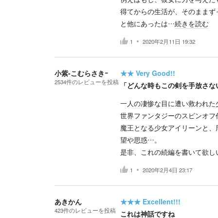
得てからの生活が、そのままず
と他にあったは…
続きを読む
1
2020年2月11日 19:32
小紫-こむらさきｰ
★★
Very Good!!
2534
件の
レビューを投稿
「どんな時もこの剣を手放さな
一人の凄惨な目に遭い救われた
世界ファンタジーのスピンオフ
魔王となる少女アイリーンと、
望や思惑…。
是非、これの続編を書いて欲し
1
2020年2月4日 23:17
あきかん
★★★
Excellent!!!
423
件の
レビューを投稿
これは神話ですね