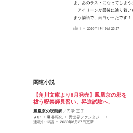
ま、あのラストになってしまう
アイリーンが最後に辿り着いた
まう物語で、面白かったです！
1
2020年1月19日 23:37
関連小説
【角川文庫より8月発売】鳳凰京の邪を
祓う呪禁師見習い、昇進試験へ。
鳳凰京の呪禁師
／
円堂 豆子
★
87
書籍化
異世界ファンタジー
連載中
13
話
2022年6月27日
更新