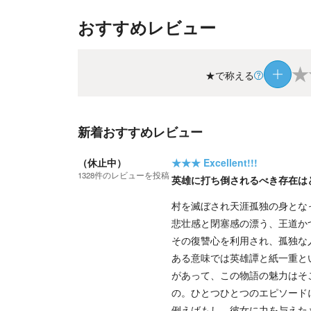
おすすめレビュー
★
★で称える
新着おすすめレビュー
（休止中）
★★★
Excellent!!!
1328
件の
レビューを投稿
英雄に打ち倒されるべき存在は
村を滅ぼされ天涯孤独の身とな
悲壮感と閉塞感の漂う、王道か
その復讐心を利用され、孤独な
ある意味では英雄譚と紙一重と
があって、この物語の魅力はそ
の。ひとつひとつのエピソード
例えばもし、彼女に力を与えた