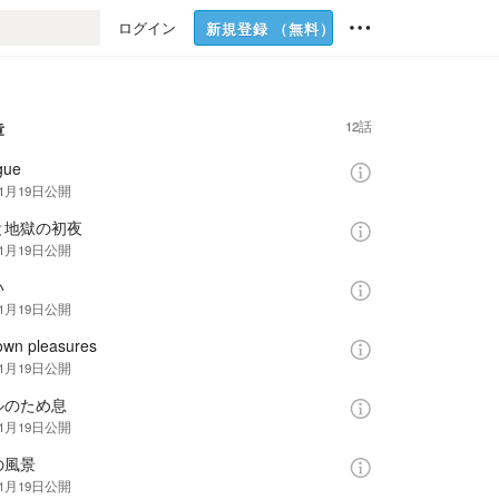
ログイン
新規登録
（無料）
12
話
章
gue
年1月19日
公開
と地獄の初夜
年1月19日
公開
い
年1月19日
公開
wn pleasures
年1月19日
公開
ルのため息
年1月19日
公開
の風景
年1月19日
公開