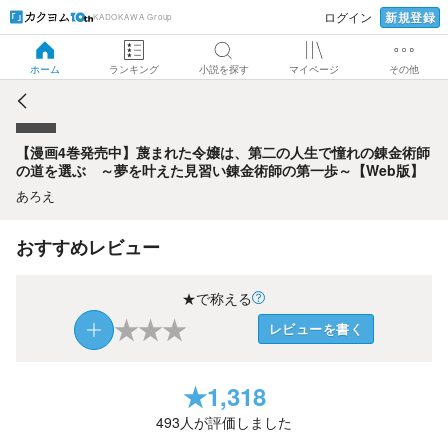
新規登録
ログイン
KADOKAWA Group
【漫画4巻発売中】蔑まれた令嬢は、第二の人生で憧れの錬金
術師の道を選ぶ ～夢を叶えた見習い錬金術師の第一歩～
【Web版】
ホーム
ランキング
小説を探す
マイページ
その他
【漫画4巻発売中】蔑まれた令嬢は、第二の人生で憧れの錬金術師
の道を選ぶ ～夢を叶えた見習い錬金術師の第一歩～【Web版】
あろえ
おすすめレビュー
★で称える
★
★
★
レビューを書く
★
1,318
493
人が評価しました