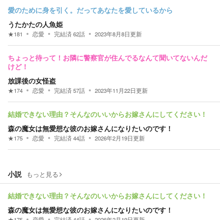
愛のために身を引く。だってあなたを愛しているから
うたかたの人魚姫
★
181
恋愛
完結済
62
話
2023年8月8日
更新
ちょっと待って！お隣に警察官が住んでるなんて聞いてないんだ
けど！
放課後の女怪盗
★
174
恋愛
完結済
57
話
2023年11月22日
更新
結婚できない理由？そんなのいいからお嫁さんにしてください！
森の魔女は無愛想な彼のお嫁さんになりたいのです！
★
175
恋愛
完結済
44
話
2026年2月19日
更新
小説
もっと見る
結婚できない理由？そんなのいいからお嫁さんにしてください！
森の魔女は無愛想な彼のお嫁さんになりたいのです！
★
175
恋愛
完結済
44
話
2026年2月19日
更新