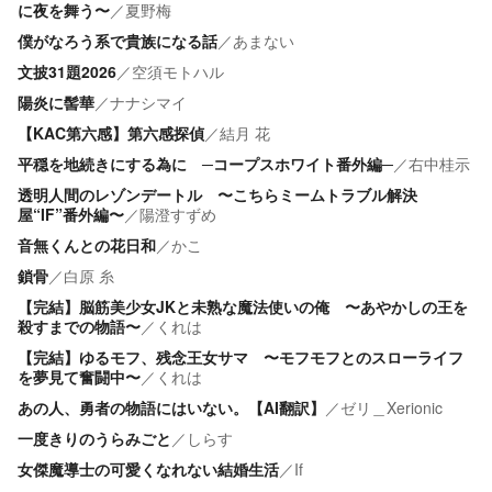
に夜を舞う〜
／
夏野梅
僕がなろう系で貴族になる話
／
あまない
文披31題2026
／
空須モトハル
陽炎に髻華
／
ナナシマイ
【KAC第六感】第六感探偵
／
結月 花
平穏を地続きにする為に ─コープスホワイト番外編─
／
右中桂示
透明人間のレゾンデートル 〜こちらミームトラブル解決
屋“IF”番外編〜
／
陽澄すずめ
音無くんとの花日和
／
かこ
鎖骨
／
白原 糸
【完結】脳筋美少女JKと未熟な魔法使いの俺 〜あやかしの王を
殺すまでの物語〜
／
くれは
【完結】ゆるモフ、残念王女サマ 〜モフモフとのスローライフ
を夢見て奮闘中〜
／
くれは
あの人、勇者の物語にはいない。【AI翻訳】
／
ゼリ＿Xerionic
一度きりのうらみごと
／
しらす
女傑魔導士の可愛くなれない結婚生活
／
If