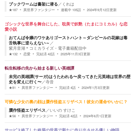
ブックワームは書架に潜る
／
くれは
★
187
異世界ファンタジー
連載中
105
話
2024年9月12日
更新
ゴシックな世界を舞台にした、耽美で妖艶（たまにコミカル）な恋
愛小説
おてんば令嬢のワケありゴーストハント～ダンピールの花嫁は毒
舌執事に逆らえない～
／
紫月音湖＊コミカライズ・電子書籍配信中
★
132
恋愛
完結済
42
話
2025年11月3日
更新
転生転移の先から始まる新しい英雄譚
未完の英雄譚(サーガ)はうたわれる〜戻ってきた元英雄は世界の歴
史を変えに行く〜
／
寺音
★
81
異世界ファンタジー
完結済
4
話
2024年1月3日
更新
可憐な少女の裏の顔は贋作怪盗エリザベス！彼女の運命やいかに？
贋作怪盗エリザベス
／
いいの すけこ
★
56
異世界ファンタジー
完結済
42
話
2024年6月1日
更新
サービス終了した終焉の世界で新たに作り出させる優しい物語