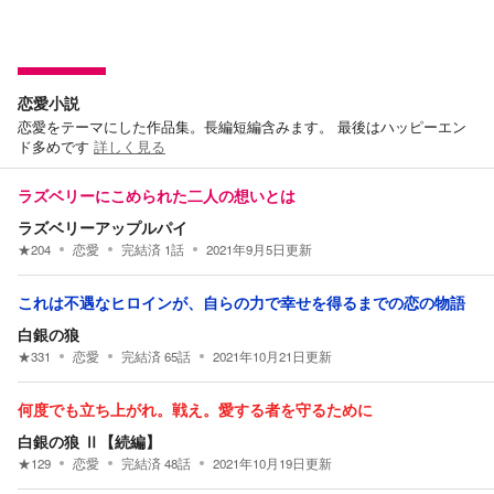
恋愛小説
恋愛をテーマにした作品集。長編短編含みます。 最後はハッピーエン
ド多めです
詳しく見る
ラズベリーにこめられた二人の想いとは
ラズベリーアップルパイ
★
204
恋愛
完結済
1
話
2021年9月5日
更新
これは不遇なヒロインが、自らの力で幸せを得るまでの恋の物語
白銀の狼
★
331
恋愛
完結済
65
話
2021年10月21日
更新
何度でも立ち上がれ。戦え。愛する者を守るために
白銀の狼 Ⅱ【続編】
★
129
恋愛
完結済
48
話
2021年10月19日
更新