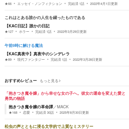
★
66
エッセイ・ノンフィクション
完結済
1
話
2022年4月1日
更新
これはとある誰かの人生を綴ったものである
【KAC日記】誰かの日記
★
127
ホラー
完結済
1
話
2022年3月29日
更新
午前0時に解ける魔法
【KAC真夜中】真夜中のシンデレラ
★
89
現代ファンタジー
完結済
1
話
2022年3月28日
更新
おすすめレビュー
もっと見る
「抱きつき魔令嬢」から幸せな女の子へ。彼女の運命を変えた愛と
勇気の物語
抱きつき魔令嬢の革命譚
／
MACK
★
168
恋愛
完結済
30
話
2025年8月30日
更新
松虫の声とともに浸る文学的で上質なミステリー