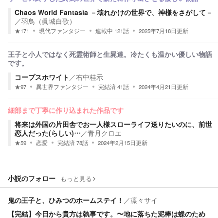
Chaos World Fantasìa －壊れかけの世界で、神様をさがして－
／
羽鳥（眞城白歌）
★
171
現代ファンタジー
連載中
121
話
2025年7月18日
更新
王子と小人ではなく死霊術師と生屍達。冷たくも温かい優しい物語
です。
コープスホワイト
／
右中桂示
★
97
異世界ファンタジー
完結済
41
話
2024年4月21日
更新
細部まで丁寧に作り込まれた作品です
将来は外国の片田舎でお一人様スローライフ送りたいのに、前世
恋人だった(らしい)…
／
青月クロエ
★
59
恋愛
完結済
78
話
2024年2月15日
更新
小説のフォロー
もっと見る
鬼の王子と、ひみつのホームステイ！
／
凛々サイ
【完結】今日から貴方は執事です。〜地に落ちた泥棒は蝶のため