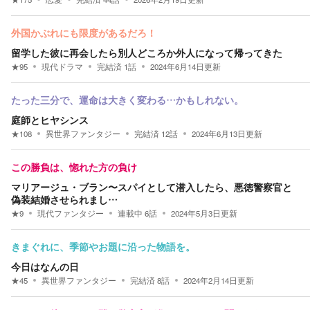
外国かぶれにも限度があるだろ！
留学した彼に再会したら別人どころか外人になって帰ってきた
★
95
現代ドラマ
完結済
1
話
2024年6月14日
更新
たった三分で、運命は大きく変わる…かもしれない。
庭師とヒヤシンス
★
108
異世界ファンタジー
完結済
12
話
2024年6月13日
更新
この勝負は、惚れた方の負け
マリアージュ・ブラン〜スパイとして潜入したら、悪徳警察官と
偽装結婚させられまし…
★
9
現代ファンタジー
連載中
6
話
2024年5月3日
更新
きまぐれに、季節やお題に沿った物語を。
今日はなんの日
★
45
異世界ファンタジー
完結済
8
話
2024年2月14日
更新