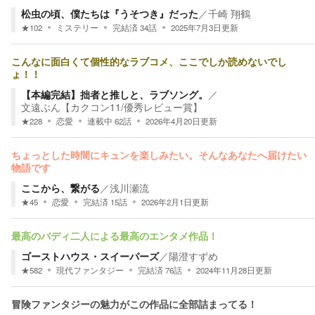
松虫の頃、僕たちは『うそつき』だった
／
千崎 翔鶴
★
102
ミステリー
完結済
34
話
2025年7月3日
更新
こんなに面白くて個性的なラブコメ、ここでしか読めないでし
ょ！！
【本編完結】拙者と推しと、ラブソング。
／
文遠ぶん【カクコン11/優秀レビュー賞】
★
228
恋愛
連載中
62
話
2026年4月20日
更新
ちょっとした時間にキュンを楽しみたい。そんなあなたへ届けたい
物語です
ここから、繋がる
／
浅川瀬流
★
45
恋愛
完結済
15
話
2026年2月1日
更新
最高のバディ二人による最高のエンタメ作品！
ゴーストハウス・スイーパーズ
／
陽澄すずめ
★
582
現代ファンタジー
完結済
76
話
2024年11月28日
更新
冒険ファンタジーの魅力がこの作品に全部詰まってる！