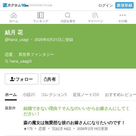
新規登録
ログイン
KADOKAWA Group
ホーム
ランキング
小説を探す
マイページ
その他
結月 花
@hana_usagi
2020年6月21日
に登録
恋愛
異世界ファンタジー
hana_usagi3
フォロー
共有
ホーム
小説
25
コレクション
5
近況ノート
259
おすすめレビュ
最新作
結婚できない理由？そんなのいいからお嫁さんにしてく
ださい！
森の魔女は無愛想な彼のお嫁さんになりたいのです！
★
175
恋愛
完結済
44
話
2026年2月19日
更新