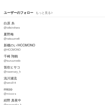
ユーザーのフォロー
もっと見る
白原 糸
@io8sirohara
夏野梅
@natsuume8
新棚のい/HCCMONO
@HCCMONO
千崎 翔鶴
@tsuruumedo
笛吹ヒサコ
@rosemary_h
浅川瀬流
@seru514
micco
@micco-s
紺野 真夜中
@mayonaka_k