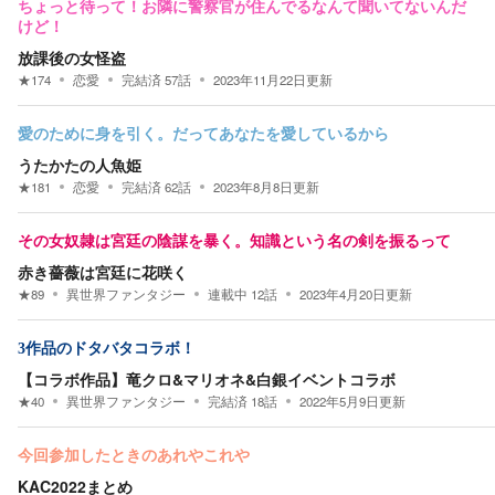
ちょっと待って！お隣に警察官が住んでるなんて聞いてないんだ
けど！
放課後の女怪盗
★
174
恋愛
完結済
57
話
2023年11月22日
更新
愛のために身を引く。だってあなたを愛しているから
うたかたの人魚姫
★
181
恋愛
完結済
62
話
2023年8月8日
更新
その女奴隷は宮廷の陰謀を暴く。知識という名の剣を振るって
赤き薔薇は宮廷に花咲く
★
89
異世界ファンタジー
連載中
12
話
2023年4月20日
更新
3作品のドタバタコラボ！
【コラボ作品】竜クロ&マリオネ&白銀イベントコラボ
★
40
異世界ファンタジー
完結済
18
話
2022年5月9日
更新
今回参加したときのあれやこれや
KAC2022まとめ