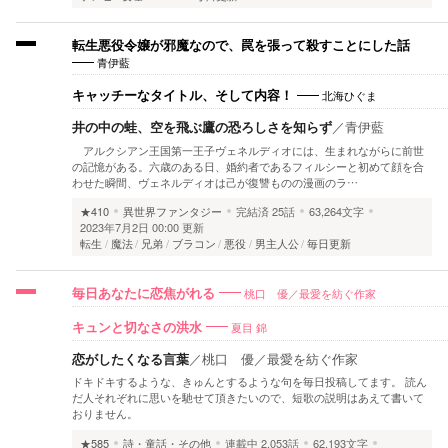
転生悪役令嬢が邪魔なので、罠を張って殺すことにした話
青伊藍
北海ひぐま
キャッチーなタイトル、そして内容！
井の中の蛙、空を飛ぶ鷹の恐ろしさを知らず
／
青伊藍
アルクシアン王国第一王子ヴェネルディオには、生まれながらに前世
の記憶がある。六歳のある日、婚約者であるフィルシーと初めて顔を合
わせた瞬間、ヴェネルディオは己が復讐ものの漫画のラ…
★410
異世界ファンタジー
完結済
25話
63,264文字
2023年7月2日 00:00 更新
転生
魔法
兄弟
ブラコン
悪役
男主人公
毎日更新
桃口 優／最愛を紡ぐ作家
毎日あなたに恋焦がれる
夏目 錦
キュンと切なさの洪水
恋がしたくなる言葉
／
桃口 優／最愛を紡ぐ作家
ドキドキするような、きゅんとするような句を毎日投稿してます。 読ん
だ人それぞれに思いを馳せて頂きたいので、短歌の説明はあえて書いて
おりません。
★585
詩・童話・その他
連載中
2,053話
62,193文字