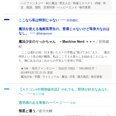
ハイファンタジー
剣と魔法
男主人公
特撮リスペクト
内政
外
交、陰謀、国防、災害対策
ハッピーエンド
毎日更新
於田縫紀
ここなら私は特別じゃない
魔法を使える逸般高専生の、普通じゃないけど等身大なおは
@takapusan
なし。
魔法少女のりっかちゃん ～Machine Nerd ＋＋～
／
於田縫
紀
ここは逃れの街。行き着いた人々の半数は”逃げてきた”人々。 魔法
特区という名の南の離島。私はここで１人暮らしを始めることになっ
た。胸にあるのはこれからの不安より安堵と平穏。 …
★144
現代ファンタジー
完結済
129話
189,369文字
2018年5月7日 21:51 更新
魔法少女
学園
ライトノベル
魔法
日常
露天風呂
毎日更新
【カクコン6中間突破作品】それでも、野球が好きなあなた
皆川大輔
へ。
水鳥
透明感のある青春の一ページ
彗星と遭う
／
皆川大輔