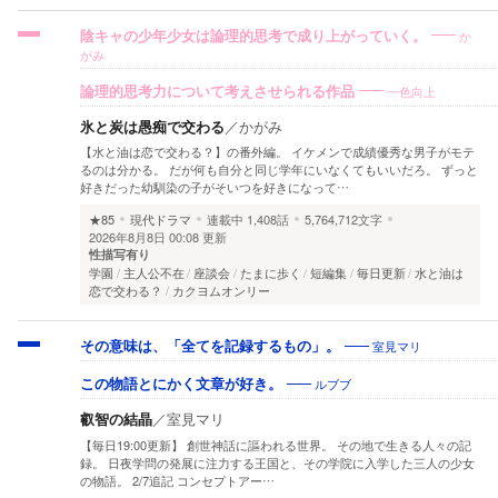
か
陰キャの少年少女は論理的思考で成り上がっていく。
がみ
一色向上
論理的思考力について考えさせられる作品
氷と炭は愚痴で交わる
／
かがみ
【水と油は恋で交わる？】の番外編。 イケメンで成績優秀な男子がモテ
るのは分かる。 だが何も自分と同じ学年にいなくてもいいだろ。 ずっと
好きだった幼馴染の子がそいつを好きになって…
★85
現代ドラマ
連載中
1,408話
5,764,712文字
2026年8月8日 00:08 更新
性描写有り
学園
主人公不在
座談会
たまに歩く
短編集
毎日更新
水と油は
恋で交わる？
カクヨムオンリー
室見マリ
その意味は、「全てを記録するもの」。
ルブブ
この物語とにかく文章が好き。
叡智の結晶
／
室見マリ
【毎日19:00更新】 創世神話に謳われる世界。 その地で生きる人々の記
録。 日夜学問の発展に注力する王国と、その学院に入学した三人の少女
の物語。 2/7追記 コンセプトアー…