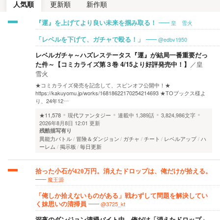
人気順
更新順
新作順
皇 雪火
『運』を上げてより良い未来を掴み取る！
@edbv1950
「レベルを下げて、ガチャで殴る！」
レベルガチャ～ハズレステータス『運』が結局一番重要だっ
た件～【コミカライズ第３巻 4/15より好評発売中！】
／
皇
雪火
★コミカライズ発売を記念して、スピンオフ公開中！★
https://kakuyomu.jp/works/16818622170254214693 ★TOブックス様よ
り、24年12…
★11,578
現代ファンタジー
連載中
1,389話
3,824,986文字
2026年8月8日 12:01 更新
残酷描写有り
異能力バトル
冒険＆ダンジョン
ガチャ
チート
レベルアップ
ハ
ーレム
掲示板
毎日更新
拾った小石が420万円。消えたドロップは、俺だけが拾える。
魔王源
「俺しか拾えないものがある」戦わずして問題を解決してい
@3725_kt
く妹思いの清掃員
深夜のダンジョン清掃バイト中、俺だけ「消えたドロップ」