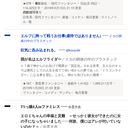
★378
書籍化
現代ファンタジー
完結済
55話
116,425文字
2019年5月10日 21:15 更新
残酷描写有り
日常系
現代ファンタジー
家族
コメディ
毎日更新
ライトノベ
ル
龍
イカの胴
エルフに跨って戦うお仕事(虐待ではありません)
体の中のプラスチック
@kouyobi
狂気に呑み込まれる。
我が名はエルフライダー
／
イカの胴体の中のプラスチック
１７歳で神からのお告げで職業が『固定化』される世界、主人公のキョ
ウは農民としての人生を捨てて幼い頃からの夢であった『ドラゴンライ
ダー』になる事を望む。しかし、神から告げられた職業…
★167
異世界ファンタジー
連載中
1,414話
1,989,211文字
2019年1月29日 21:03 更新
ファンタジー
コメディ
ヤンデレ
毎日更新
出雲大吉
TSっ娘4人inファミレス
エロミちゃんの幸福と災難 ～せっかく彼女ができたのに女
の子になっちゃいました……何故、僕にはアレが付いていな
いのか？～
／
出雲大吉