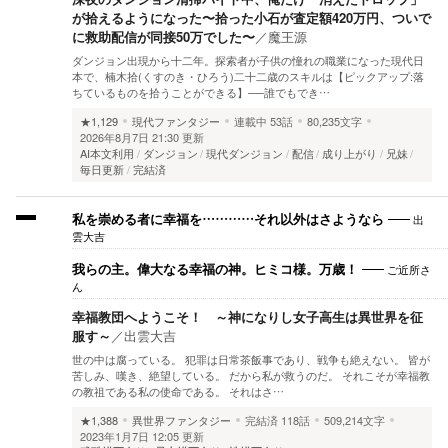
が拾えるようになった〜拾った小石が査定額420万円、ついで
に救助配信が同接50万でした〜
／
魔王源
ダンジョン出現から十二年。探索者が子供の憧れの職業になった現代日
本で、楠木拾(くすのき・ひろう)二十二歳のスキルは【ピックアップ:落
ちているものを拾うことができる】──誰でもでき…
★1,129
現代ファンタジー
連載中
53話
80,235文字
2026年8月7日 21:30 更新
AI本文利用
ダンジョン
現代ダンジョン
配信
成り上がり
兄妹
毎日更新
完結済
出
私を崇める者に幸福を…………それ以外はさようなら
雲大吉
ご近所さ
我らの主。偉大なる幸福の神。ヒミコ様。万歳！
ん
幸福教団へようこそ！ ～神になりし女子高生は異世界を征
服す～
／
出雲大吉
世の中は腐っている。 犯罪は日常茶飯事であり、戦争も絶えない。 皆が
苦しみ、嘆き、絶望している。 だから私が救うのだ。 それこそが幸福教
の教祖である私の使命である。 それはさ…
★1,388
異世界ファンタジー
完結済
118話
509,214文字
2023年1月7日 12:05 更新