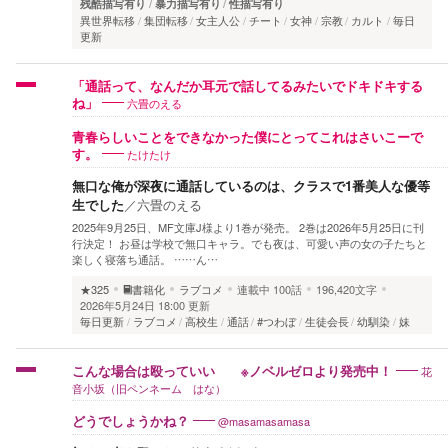
残酷描写有り
暴力描写有り
性描写有り
異世界転移
集団転移
女主人公
チート
女神
宗教
カルト
毎日
更新
「通話って、なんだか耳元で話してるみたいでドキドキする
六畳のえる
ね」
青春らしいことをできなかった僕にとってこれはさいこーで
たけたけ
す。
無口な俺が深夜に通話しているのは、クラスで1番美人な優等
生でした
／
六畳のえる
2025年9月25日、MF文庫J様より1巻が発売。 2巻は2026年5月25日に刊
行決定！ お昼は学校で無口キャラ。でも夜は、可愛い声の女の子たちと
楽しく寝落ち通話。 ……ん…
★325
書籍化
ラブコメ
連載中
100話
196,420文字
2026年5月24日 18:00 更新
毎日更新
ラブコメ
高校生
通話
#つわぼ
生徒会長
幼馴染
妹
花
こんな場合は殴っていい ※ノベルゼロより発売中！
音小坂（旧ペンネーム はな）
@masamasamasa
どうでしょうかね？