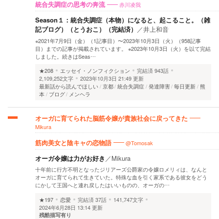
赤川凌我
統合失調症の思考の奔流
Season１：統合失調症（本物）になると、起こること。（雑
記ブログ）（とうおこ）（完結済）
／
井上和音
※2021年7月9日（金）（1記事目）〜2023年10月3日（火）（958記事
目）までの記事が掲載されています。 ※2023年10月3日（火）を以て完結
しました。続きはSeas…
★208
エッセイ・ノンフィクション
完結済
943話
2,109,252文字
2023年10月3日 21:49 更新
最新話から読んでほしい
京都
統合失調症
発達障害
毎日更新
熊
本
ブログ
メンヘラ
オーガに育てられた脳筋令嬢が貴族社会に戻ってきた
Mikura
@Tomosak
筋肉美女と陰キャの恋物語
オーガ令嬢は力がお好き
／
Mikura
十年前に行方不明となったジリアーズ公爵家の令嬢ロメリィは、なんと
オーガに育てられて生きていた。特殊な血を引く家系である彼女をどう
にかして王国へと連れ戻したはいいものの、オーガの…
★197
恋愛
完結済
37話
141,747文字
2024年6月28日 13:14 更新
残酷描写有り