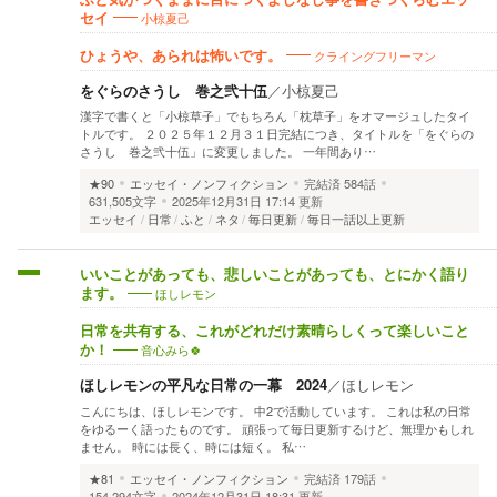
小椋夏己
セイ
クライングフリーマン
ひょうや、あられは怖いです。
をぐらのさうし 巻之弐十伍
／
小椋夏己
漢字で書くと「小椋草子」でもちろん「枕草子」をオマージュしたタイ
トルです。 ２０２５年１２月３１日完結につき、タイトルを「をぐらの
さうし 巻之弐十伍」に変更しました。 一年間あり…
★90
エッセイ・ノンフィクション
完結済
584話
631,505文字
2025年12月31日 17:14 更新
エッセイ
日常
ふと
ネタ
毎日更新
毎日一話以上更新
いいことがあっても、悲しいことがあっても、とにかく語り
ほしレモン
ます。
日常を共有する、これがどれだけ素晴らしくって楽しいこと
音心みら🍀
か！
ほしレモンの平凡な日常の一幕 2024
／
ほしレモン
こんにちは、ほしレモンです。 中2で活動しています。 これは私の日常
をゆるーく語ったものです。 頑張って毎日更新するけど、無理かもしれ
ません。 時には長く、時には短く。 私…
★81
エッセイ・ノンフィクション
完結済
179話
154,294文字
2024年12月31日 18:31 更新