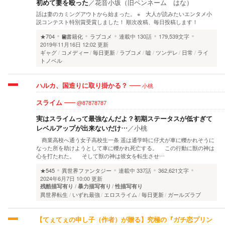
初めて妻を殴った
／
花音小坂（旧ペンネーム はな）
話は妻のカミングアウトから始まった。 ※ 大人が読みたいエンタメ小
説コンテスト特別賞受賞しました！ 順次改稿、毎日投稿します！
★704
書籍化
ラブコメ
連載中
130話
179,539文字
2019年11月16日 12:02 更新
ギャグ
コメディー
毎日更新
ラブコメ
嘘
ツンデレ
日常
ライ
トノベル
小桃
ハルカ、国造りに取り掛かる？
@87878787
スライム
実はスライムって最強なんだよ？初期ステータスが低すぎて
レベルアップが出来ないだけ…
／
小桃
商業高校へ通う女子高校生一条 遥は通学時に仔犬が車に轢かれそうに
なった所を助けようとして車に轢かれ死亡する。 この行動に獣の神は
心を打たれた。 そして獣の神は彼女を転生させ…
★545
異世界ファンタジー
連載中
337話
362,621文字
2024年6月7日 10:00 更新
残酷描写有り
暴力描写有り
性描写有り
異世界転生
いずれ最強
エロスライム
毎日更新
ガールズラブ
​​【てぇてぇの申し子（作者）が贈る】究極の『ガチ恋プリン