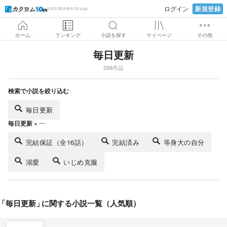
新規登録
ログイン
KADOKAWA Group
ホーム
ランキング
小説を探す
マイページ
その他
毎日更新
288作品
検索で小説を絞り込む
毎日更新
毎日更新 × …
完結保証（全16話）
完結済み
等身大の自分
溺愛
いじめ克服
「
毎日更新
」
に関する小説一覧（人気順）