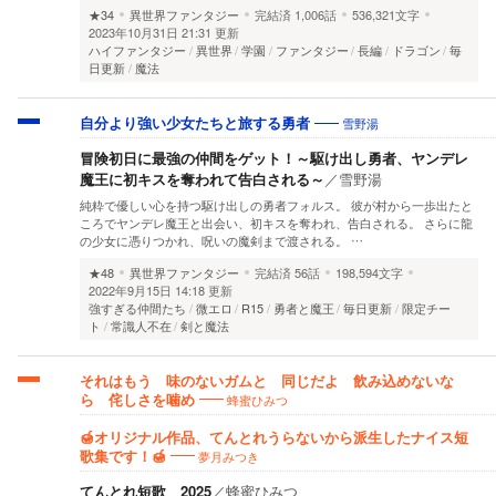
★34
異世界ファンタジー
完結済
1,006話
536,321文字
2023年10月31日 21:31 更新
ハイファンタジー
異世界
学園
ファンタジー
長編
ドラゴン
毎
日更新
魔法
雪野湯
自分より強い少女たちと旅する勇者
冒険初日に最強の仲間をゲット！～駆け出し勇者、ヤンデレ
魔王に初キスを奪われて告白される～
／
雪野湯
純粋で優しい心を持つ駆け出しの勇者フォルス。 彼が村から一歩出たと
ころでヤンデレ魔王と出会い、初キスを奪われ、告白される。 さらに龍
の少女に憑りつかれ、呪いの魔剣まで渡される。 …
★48
異世界ファンタジー
完結済
56話
198,594文字
2022年9月15日 14:18 更新
強すぎる仲間たち
微エロ
R15
勇者と魔王
毎日更新
限定チー
ト
常識人不在
剣と魔法
それはもう 味のないガムと 同じだよ 飲み込めないな
蜂蜜ひみつ
ら 侘しさを噛め
🍯オリジナル作品、てんとれうらないから派生したナイス短
夢月みつき
歌集です！🍯
てんとれ短歌 2025
／
蜂蜜ひみつ