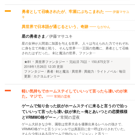
伊藤マサユ
勇者として召喚されたが、牢屋にぶちこまれた
キ
ながやん
異世界で日本語が通じるという、奇跡
星の勇者さま
／
伊藤マサユキ
星の女神が人間達に加護を与える世界。 人々は与えられた力でそれぞれ
に身を立て外敵と戦う。 そんな世界――王国の危機に、勇者として召喚
されたはずだった。 剣と魔法の世界。ファンタ…
★81
異世界ファンタジー
完結済
70話
150,875文字
2018年1月26日 12:35 更新
ファンタジー
勇者
剣と魔法
異世界
異能力
ライトノベル
毎日
更新
カクヨムオンリー
軽い気持ちでホームステイしていいって言ったら凄いのが来
常闇の霊夜
た。マジで。
ゲームで知り合った奴がホームステイに来ると言うので泊っ
ていいって言ったら凄い奴が来た～俺とあいつとの恋愛模様
とVRMMO格ゲー～
／
常闇の霊夜
ゲーム大好きな少年、園歌は世界大会を優勝出来るレベルの強さで、
VRMMO格ゲーと言うジャンルでは真面目に全一呼ばわりされていた。
そんな少年はある日ゲームで仲のいい『ジョン』と言う…