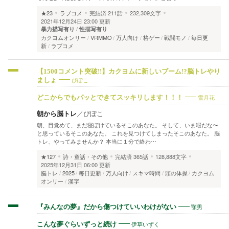
★23
ラブコメ
完結済
211話
232,309文字
2021年12月24日 23:00 更新
暴力描写有り
性描写有り
カクヨムオンリー
VRMMO
万人向け
格ゲー
戦闘モノ
毎日更
新
ラブコメ
【1500コメント突破!!】カクヨムに新しいブーム!?脳トレやり
ぴぽこ
ましょ
雪月花
どこからでもパッとできてスッキリします！！！
朝から脳トレ
／
ぴぽこ
朝、目覚めて、まだ寝ぼけているそこのあなた。 そして、いま暇だな〜
と思っているそこのあなた。 これを見つけてしまったそこのあなた。 脳
トレ、やってみませんか？ 本当に１分で終わ…
★127
詩・童話・その他
完結済
365話
128,888文字
2025年12月31日 06:00 更新
脳トレ
2025
毎日更新
万人向け
スキマ時間
頭の体操
カクヨム
オンリー
漢字
顎男
『みんなの夢』だから傷つけていいわけがない
伊草いずく
こんな夢ぐらいずっと続け