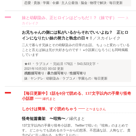
恋愛
貴族
学園
令嬢
主人公最強
脳金
物理で解決
毎日更新
ス
妹と幼馴染み、正ヒロインはどっちだ！？（妹です）
カイレイク
お兄ちゃんの側には私がいるからそれでいいよね？ 正ヒロ
インになりたい妹の努力と執念の日々！
／
スカイレイク
二人で暮らす兄妹とその幼馴染みの日常のお話。 ちょっと変わっている
ことと言えば妹は兄が大好きなのです！ ※小説家になろうにも同時掲載
しています
★41
ラブコメ
完結済
179話
543,523文字
2021年10月3日 00:02 更新
残酷描写有り
暴力描写有り
性描写有り
妹
ヤンデレ
幼馴染み
ラブコメ
学園もの
毎日更新
【毎日更新中】1話を0分で読める、137文字以内の手乗り怪奇
縁代まと
小話群
と〜まなさん
しかけは簡単、すぐ読めちゃう
怪奇短篇書架 〜呟怖〜
／
縁代まと
137文字以内の手乗り怪奇小話群。 Twitterで呟いた『呟怖』のまとめで
す。 どこからでも読めるホラーから幻想系、不思議な話、人怖など。 貴
方の心に引っ掛かる、お気に入りの…