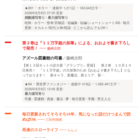
★201
ホラー
連載中
1,211話
160,643文字
2026年8月8日 07:25 更新
残酷描写有り
暴力描写有り
呟怖
ホラー
怪奇/百物語
短編集
短編/ショートショート/SS
毎日
更新
オカルト/現代/人怖/怪談
どこから読んでもOK！
第２巻は『１１万字超の加筆』による、おおよそ書き下ろし
藤崎次郎
で発売！
アズール図書館の司書
／
藤崎次郎
【第１３回ネット小説大賞『グランプリ』受賞】 第２巻 １０月１０
日発売！ 『１１万字超』の大加筆のため【おおよそ書き下ろし】とな
っております！ 新キャラ、新魔法、新エリア、新…
★54
異世界ファンタジー
連載中
419話
1,080,491文字
2026年8月8日 12:06 更新
暴力描写有り
司書
図書館
貴族
魔法
夢
毎日更新
学園
男主人公
毎日更新されてそろそろ10年、気になった話だけつまんで読
三田村綯夜
めばOK
らんぶ
死者のスローライフ