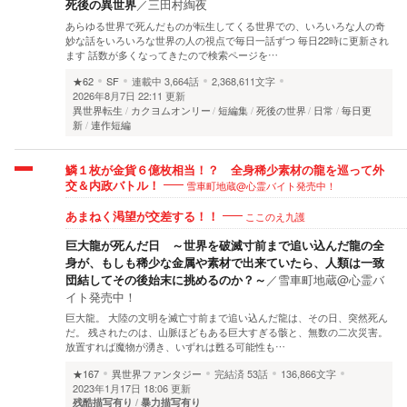
死後の異世界
／
三田村綯夜
あらゆる世界で死んだものが転生してくる世界での、いろいろな人の奇
妙な話をいろいろな世界の人の視点で毎日一話ずつ 毎日22時に更新され
ます 話数が多くなってきたので検索ページを…
★62
SF
連載中
3,664話
2,368,611文字
2026年8月7日 22:11 更新
異世界転生
カクヨムオンリー
短編集
死後の世界
日常
毎日更
新
連作短編
鱗１枚が金貨６億枚相当！？ 全身稀少素材の龍を巡って外
雪車町地蔵@心霊バイト発売中！
交＆内政バトル！
ここのえ九護
あまねく渇望が交差する！！
巨大龍が死んだ日 ～世界を破滅寸前まで追い込んだ龍の全
身が、もしも稀少な金属や素材で出来ていたら、人類は一致
団結してその後始末に挑めるのか？～
／
雪車町地蔵@心霊バ
イト発売中！
巨大龍。 大陸の文明を滅亡寸前まで追い込んだ龍は、その日、突然死ん
だ。 残されたのは、山脈ほどもある巨大すぎる骸と、無数の二次災害。
放置すれば魔物が湧き、いずれは甦る可能性も…
★167
異世界ファンタジー
完結済
53話
136,866文字
2023年1月17日 18:06 更新
残酷描写有り
暴力描写有り