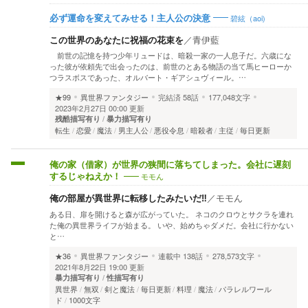
碧絃（aoi)
必ず運命を変えてみせる！主人公の決意
この世界のあなたに祝福の花束を
／
青伊藍
前世の記憶を持つ少年リュードは、暗殺一家の一人息子だ。六歳にな
った彼が依頼先で出会ったのは、前世のとある物語の当て馬ヒーローか
つラスボスであった、オルバート・ギアシュヴィール。…
★99
異世界ファンタジー
完結済
58話
177,048文字
2023年2月27日 00:00 更新
残酷描写有り
暴力描写有り
転生
恋愛
魔法
男主人公
悪役令息
暗殺者
主従
毎日更新
俺の家（借家）が世界の狭間に落ちてしまった。会社に遅刻
モモん
するじゃねえか！
俺の部屋が異世界に転移したみたいだ‼
／
モモん
ある日、扉を開けると森が広がっていた。 ネコのクロウとサクラを連れ
た俺の異世界ライフが始まる。 いや、始めちゃダメだ。会社に行かない
と…
★36
異世界ファンタジー
連載中
138話
278,573文字
2021年8月22日 19:00 更新
暴力描写有り
性描写有り
異世界
無双
剣と魔法
毎日更新
料理
魔法
パラレルワール
ド
1000文字