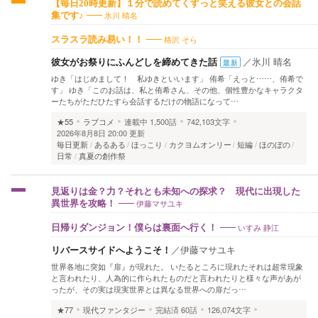
【毎日20時更新】１分で読めてくすっと笑える彼女との会話
氷川 晴名
集です♪
格沢 そら
スラスラ読み易い！！
彼女がお祭りにふんどしを締めてきた話
／
氷川 晴名
最新
ゆき「はじめまして！ 私ゆきといいます」 侑希「えっと……、侑希で
す」 ゆき「このお話は、私と侑希さん、その他、個性豊かなキャラクタ
ーたちがただひたすら会話するだけの物語になって…
★55
ラブコメ
連載中
1,500話
742,103文字
2026年8月8日 20:00 更新
毎日更新
あるある
ほっこり
カクヨムオンリー
短編
ほのぼの
日常
真夏の創作祭
見返りは金？力？それとも未知への探求？ 現代に出現した
伊藤マサユキ
異世界を攻略！
いすみ 静江
日帰りダンジョン！僕らは裏面へ行く！
リバースサイドへようこそ！
／
伊藤マサユキ
世界各地に突如『扉』が現れた。 いたるところに現れたそれは超常現象
と言われたり、人為的に作られたものだと言われたりと様々な声があが
ったが、その実は現実世界とは異なる世界への扉だっ…
★77
現代ファンタジー
完結済
60話
126,074文字