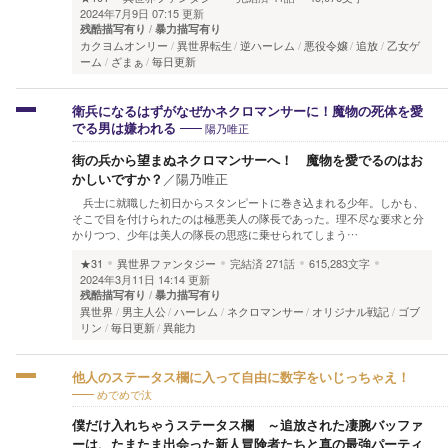
2024年7月9日 07:15 更新
残酷描写有り
暴力描写有り
カクヨムオンリー
異世界転生
逆ハーレム
悪役令嬢
追放
乙女ゲ
ーム
ざまぁ
毎日更新
衛兵になるはずがなぜかネクロマンサーに！魔物の死体を愛
陽乃唯正
でる男は嫌われる
街の兵から望まぬネクロマンサーへ！ 魔物を愛でるのはお
かしいですか？
／
陽乃唯正
兵士に就職した初日からスタンピートに巻き込まれる少年。しかも、
そこで目を付けられたのは極悪美人の隊長であった。理不尽な要求と分
かりつつ、少年は美人の隊長の思惑に乗せられてしまう…
★31
異世界ファンタジー
完結済
271話
615,283文字
2024年3月11日 14:14 更新
残酷描写有り
暴力描写有り
異世界
男主人公
ハーレム
ネクロマンサー
オリジナル戦記
ゴブ
リン
毎日更新
異能力
他人のステータス欄に入って自由に数字をいじっちゃえ！
めでめで汰
僕だけ入れちゃうステータス欄 ～追放された凄腕バッファ
ーは、たまたま出会った新人冒険者たちと真の最強パーティ