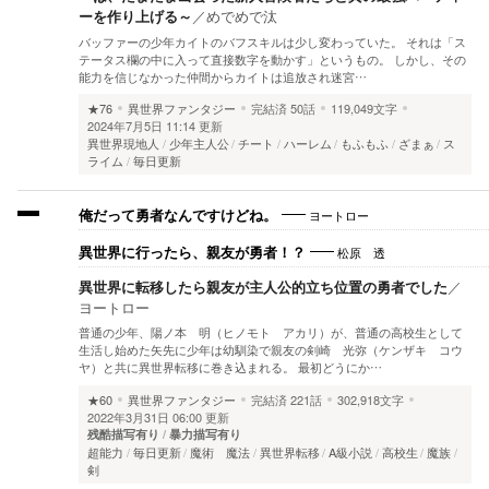
ーを作り上げる～
／
めでめで汰
バッファーの少年カイトのバフスキルは少し変わっていた。 それは「ス
テータス欄の中に入って直接数字を動かす」というもの。 しかし、その
能力を信じなかった仲間からカイトは追放され迷宮…
★76
異世界ファンタジー
完結済
50話
119,049文字
2024年7月5日 11:14 更新
異世界現地人
少年主人公
チート
ハーレム
もふもふ
ざまぁ
ス
ライム
毎日更新
ヨートロー
俺だって勇者なんですけどね。
松原 透
異世界に行ったら、親友が勇者！？
異世界に転移したら親友が主人公的立ち位置の勇者でした
／
ヨートロー
普通の少年、陽ノ本 明（ヒノモト アカリ）が、普通の高校生として
生活し始めた矢先に少年は幼馴染で親友の剣崎 光弥（ケンザキ コウ
ヤ）と共に異世界転移に巻き込まれる。 最初どうにか…
★60
異世界ファンタジー
完結済
221話
302,918文字
2022年3月31日 06:00 更新
残酷描写有り
暴力描写有り
超能力
毎日更新
魔術 魔法
異世界転移
A級小説
高校生
魔族
剣