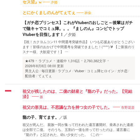
夕姫
セス沼』w
神奈
とにかくましのんがてぇてぇ
【ガチ恋プリンセス】これがVtuberのおしごと～後輩はガチ
で陰キャでコミュ障。。。『ましのん』コンビでトップ
Vtuberを目指します！
／
夕姫
​【祝！カクヨムコン11 中間選考突破作品】 いつも応援ありがとうござい
ます！皆様のおかげで中間選考を突破できました！(*^^*) ​🔰 【ご新規のリ
スナー様、大歓迎です！】 …
★479
ラブコメ
連載中
1,316話
2,760,382文字
2026年8月8日 08:00 更新
男主人公
毎日更新
ラブコメ
Vtuber
コミュ障ヒロイン
ガチ恋
配信者
てぇてぇ
祖父が残したのは、二億の財産と『龍の子』だった。【完結
坂
済】
市野花音
祖父の形見は、不思議な力を持つ女の子でした。
龍の子、育てます。
／
坂
祖父が死んだ。 親族一同が集って行われた遺言書開封、発表された遺産
は全部で二億。 そのうち、五割の一億を持って行ったのは、遺言書に
『龍の子』と記された、幼い少女だった。 《この…