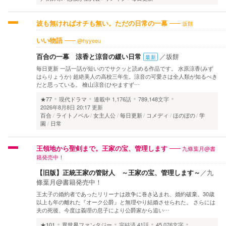
坂餅
波も無ければオチも無い。ただの日常の一幕
@hyyeeu
いい物語
百合の一幕 涼香と涼音の緩い日常
／
坂餅
最新
毎日更新 一話一話が短いのでサクッと読める作品です。 水原涼香(みず
はらりょうか) 超絶美人の高校三年生。涼音の可愛さは全人類が知るべき
だと思っている。 檜山涼音(ひやますず…
★77
現代ドラマ
連載中
1,176話
789,148文字
2026年8月8日 20:17 更新
百合
ライトノベル
女主人公
毎日更新
コメディ
ほのぼの
学
園
日常
九條葉月@書
王領地から聖剣まで。王家の宝、管理します
籍発売中！
【旧版】正統王家の管財人 ～王家の宝、管理します～
／
九
條葉月@書籍発売中！
王太子の婚約者であったリリーナは政争に巻き込まれ、婚約破棄。30歳
以上も年の離れた『オーク公爵』と無理やり結婚させられた。 さらには
夫の死後、今度は義理の息子により公爵家から追い…
★101
異世界ファンタジー
完結済
41話
45,076文字