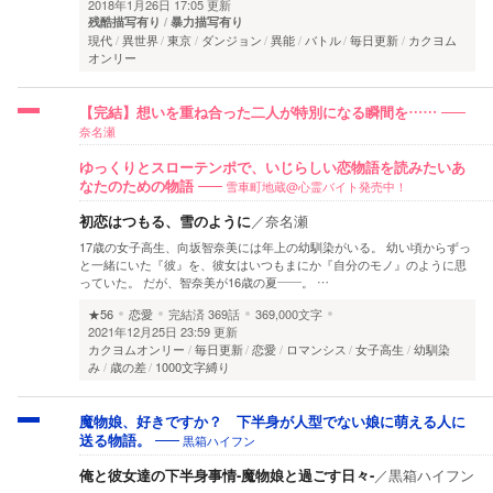
2018年1月26日 17:05 更新
残酷描写有り
暴力描写有り
現代
異世界
東京
ダンジョン
異能
バトル
毎日更新
カクヨム
オンリー
【完結】想いを重ね合った二人が特別になる瞬間を……
奈名瀬
ゆっくりとスローテンポで、いじらしい恋物語を読みたいあ
雪車町地蔵@心霊バイト発売中！
なたのための物語
初恋はつもる、雪のように
／
奈名瀬
17歳の女子高生、向坂智奈美には年上の幼馴染がいる。 幼い頃からずっ
と一緒にいた『彼』を、彼女はいつもまにか『自分のモノ』のように思
っていた。 だが、智奈美が16歳の夏――。 …
★56
恋愛
完結済
369話
369,000文字
2021年12月25日 23:59 更新
カクヨムオンリー
毎日更新
恋愛
ロマンシス
女子高生
幼馴染
み
歳の差
1000文字縛り
魔物娘、好きですか？ 下半身が人型でない娘に萌える人に
黒箱ハイフン
送る物語。
俺と彼女達の下半身事情-魔物娘と過ごす日々-
／
黒箱ハイフン