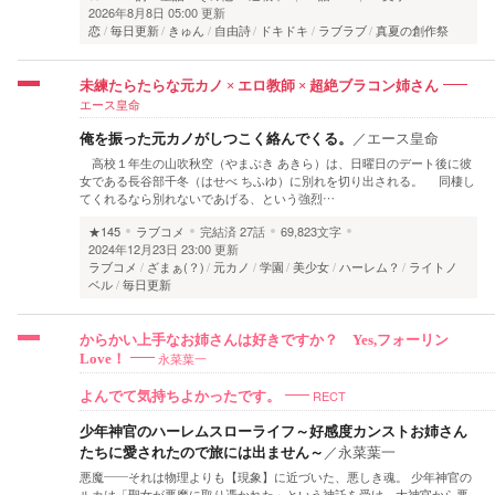
2026年8月8日 05:00 更新
恋
毎日更新
きゅん
自由詩
ドキドキ
ラブラブ
真夏の創作祭
未練たらたらな元カノ × エロ教師 × 超絶ブラコン姉さん
エース皇命
俺を振った元カノがしつこく絡んでくる。
／
エース皇命
高校１年生の山吹秋空（やまぶき あきら）は、日曜日のデート後に彼
女である長谷部千冬（はせべ ちふゆ）に別れを切り出される。 同棲し
てくれるなら別れないであげる、という強烈…
★145
ラブコメ
完結済
27話
69,823文字
2024年12月23日 23:00 更新
ラブコメ
ざまぁ(？)
元カノ
学園
美少女
ハーレム？
ライトノ
ベル
毎日更新
からかい上手なお姉さんは好きですか？ Yes,フォーリン
永菜葉一
Love！
RECT
よんでて気持ちよかったです。
少年神官のハーレムスローライフ～好感度カンストお姉さん
たちに愛されたので旅には出ません～
／
永菜葉一
悪魔――それは物理よりも【現象】に近づいた、悪しき魂。 少年神官の
ルカは「聖女が悪魔に取り憑かれた」という神託を受け、大神官から悪