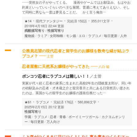
――突然女の子がやってくる。 漫画やゲームではお馴染み、もはやお
約束といっていいぐらいのベタな展開。普通に考えてありえない、そし
て同時に男なら一度は夢見ることだ。 かく言う俺自…
★14
現代ファンタジー
完結済
152話
355,011文字
2018年4月18日 22:44 更新
残酷描写有り
性描写有り
魔物娘
ラミア
女郎蜘蛛
モン娘
エロ
ラブコメ
毎日更新
人外
公務員志望の現代忍者と留学生のお嬢様を数奇な縁が結ぶラ
土管
ブコメ？
八白 嘘
忍者屋敷に天然系お嬢様がやってきた
ポンコツ忍者にラブコメは難しい！！
／
土管
実家が代々続く忍者の家系に生まれた高校2年生の隠岐葉太郎が、同い年
の幼馴染みの忍者・才木蔵之介と龍宮香月と共にある日突然言い渡され
たのは、英国からの留学生のお嬢様の護衛任務だった…
★61
ラブコメ
完結済
176話
580,896文字
2025年2月15日 20:12 更新
性描写有り
学園
ラブコメ
忍者
青春
ボーイミーツガール
カクヨムオンリ
ー
毎日更新
万人向け
ふと気がつくままに目につくよしなし事を書きつくらむエッ