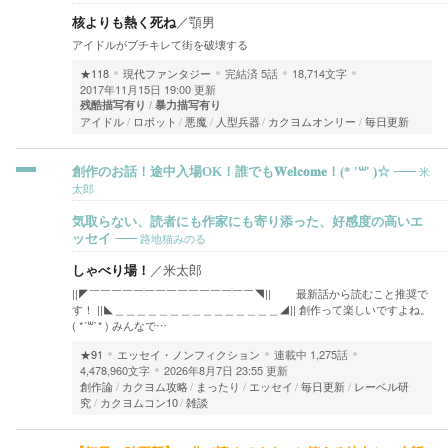
核よりも熱く死ね
／
顎男
アイドルがブチキレて街を破壊する
★118
現代ファンタジー
完結済
5話
18,714文字
2017年11月15日 19:00 更新
残酷描写有り
暴力描写有り
アイドル
ロボット
悪魔
人型兵器
カクヨムオンリー
毎日更新
米
創作のお話！途中入場OK！誰でも𝐖𝐞𝐥𝐜𝐨𝐦𝐞！(* '꒳' )☆
太郎
気取らない、読者にも作家にも寄り添った、好感度の高いエ
路地猫みのる
ッセイ
しゃべり場！
／
米太郎
||◤￣￣￣￣￣￣￣￣￣￣￣￣￣￣￣◥|| 最新話から読むこと推奨で
す！ ||◣＿＿＿＿＿＿＿＿＿＿＿＿＿＿＿◢|| 創作って楽しいですよね。
( *´꒳`* ) みんなで…
★91
エッセイ・ノンフィクション
連載中
1,275話
4,478,960文字
2026年8月7日 23:55 更新
創作論
カクヨム攻略
まったり
エッセイ
毎日更新
レーベル研
究
カクヨムコン10
雑談