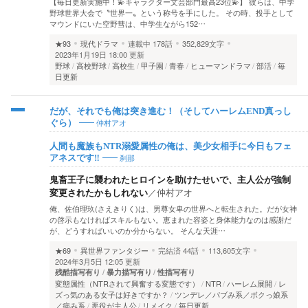
【毎日更新実施中！💫キャラクター文芸部門最高23位💫】 彼らは、中学
野球世界大会で〝世界一〟という称号を手にした。 その時、投手として
マウンドにいた空野彗は、中学生ながら152…
★93
現代ドラマ
連載中
178話
352,829文字
2023年1月19日 18:00 更新
野球
高校野球
高校生
甲子園
青春
ヒューマンドラマ
部活
毎
日更新
だが、それでも俺は突き進む！（そしてハーレムEND真っし
仲村アオ
ぐら）
人間も魔族もNTR溺愛属性の俺は、美少女相手に今日もフェ
刹那
アネスです‼︎
鬼畜王子に襲われたヒロインを助けたせいで、主人公が強制
変更されたかもしれない
／
仲村アオ
俺、佐伯理玖(さえきりく)は、男尊女卑の世界へと転生された。だが女神
の啓示もなければスキルもない。恵まれた容姿と身体能力なのは感謝だ
が、どうすればいいのか分からない。 そんな天涯…
★69
異世界ファンタジー
完結済
44話
113,605文字
2024年3月5日 12:05 更新
残酷描写有り
暴力描写有り
性描写有り
変態属性（NTRされて興奮する変態です）
NTR
ハーレム展開
レ
ズっ気のある女子は好きですか？
ツンデレ／パブみ系／ボクっ娘系
／病み系
悪役が主人公
リメイク
毎日更新