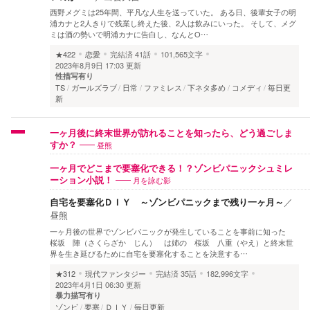
西野メグミは25年間、平凡な人生を送っていた。 ある日、後輩女子の明
浦カナと2人きりで残業し終えた後、2人は飲みにいった。 そして、メグ
ミは酒の勢いで明浦カナに告白し、なんとO…
★422
恋愛
完結済
41話
101,565文字
2023年8月9日 17:03 更新
性描写有り
TS
ガールズラブ
日常
ファミレス
下ネタ多め
コメディ
毎日更
新
一ヶ月後に終末世界が訪れることを知ったら、どう過ごしま
昼熊
すか？
一ヶ月でどこまで要塞化できる！？ゾンビパニックシュミレ
月を詠む影
ーション小説！
自宅を要塞化ＤＩＹ ～ゾンビパニックまで残り一ヶ月～
／
昼熊
一ヶ月後の世界でゾンビパニックが発生していることを事前に知った
桜坂 陣（さくらざか じん） は姉の 桜坂 八重（やえ）と終末世
界を生き延びるために自宅を要塞化することを決意する…
★312
現代ファンタジー
完結済
35話
182,996文字
2023年4月1日 06:30 更新
暴力描写有り
ゾンビ
要塞
ＤＩＹ
毎日更新