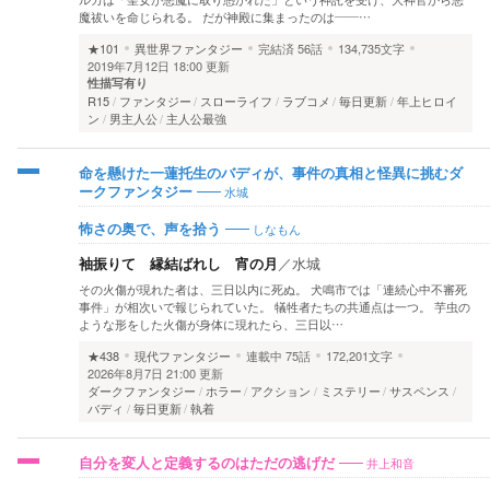
魔祓いを命じられる。 だが神殿に集まったのは――…
★101
異世界ファンタジー
完結済
56話
134,735文字
2019年7月12日 18:00 更新
性描写有り
R15
ファンタジー
スローライフ
ラブコメ
毎日更新
年上ヒロイ
ン
男主人公
主人公最強
命を懸けた一蓮托生のバディが、事件の真相と怪異に挑むダ
水城
ークファンタジー
しなもん
怖さの奥で、声を拾う
袖振りて 縁結ばれし 宵の月
／
水城
その火傷が現れた者は、三日以内に死ぬ。 犬鳴市では「連続心中不審死
事件」が相次いで報じられていた。 犠牲者たちの共通点は一つ。 芋虫の
ような形をした火傷が身体に現れたら、三日以…
★438
現代ファンタジー
連載中
75話
172,201文字
2026年8月7日 21:00 更新
ダークファンタジー
ホラー
アクション
ミステリー
サスペンス
バディ
毎日更新
執着
井上和音
自分を変人と定義するのはただの逃げだ