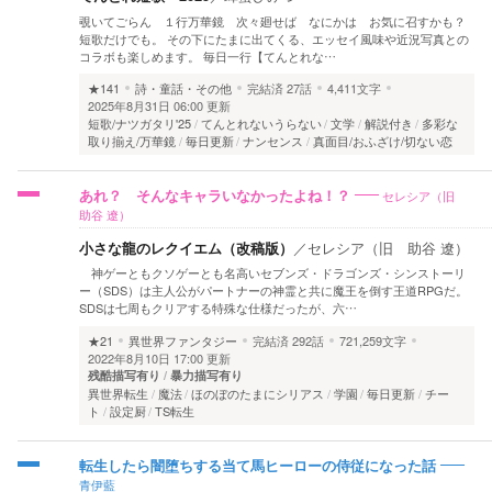
覗いてごらん １行万華鏡 次々廻せば なにかは お気に召すかも？
短歌だけでも。 その下にたまに出てくる、エッセイ風味や近況写真との
コラボも楽しめます。 毎日一行【てんとれな…
★141
詩・童話・その他
完結済
27話
4,411文字
2025年8月31日 06:00 更新
短歌/ナツガタリ'25
てんとれないうらない
文学
解説付き
多彩な
取り揃え/万華鏡
毎日更新
ナンセンス
真面目/おふざけ/切ない恋
セレシア（旧
あれ？ そんなキャラいなかったよね！？
助谷 遼）
小さな龍のレクイエム（改稿版）
／
セレシア（旧 助谷 遼）
神ゲーともクソゲーとも名高いセブンズ・ドラゴンズ・シンストーリ
ー（SDS）は主人公がパートナーの神霊と共に魔王を倒す王道RPGだ。
SDSは七周もクリアする特殊な仕様だったが、六…
★21
異世界ファンタジー
完結済
292話
721,259文字
2022年8月10日 17:00 更新
残酷描写有り
暴力描写有り
異世界転生
魔法
ほのぼのたまにシリアス
学園
毎日更新
チー
ト
設定厨
TS転生
転生したら闇堕ちする当て馬ヒーローの侍従になった話
青伊藍