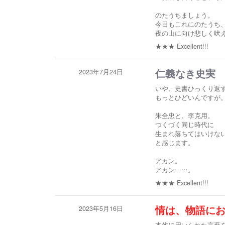
のたうちましょう。
今日もこれにのたうち
夜の山に向け悲しく吠
★★★
Excellent!!!
2023年7月24日
仁義なき史実
いや、史書ひっくり返
もっとひどいんですが
朱全忠と、李克用。
つくづく同じ時代に
生まれ落ちてはいけな
と感じます。
アカン。
アカン……。
★★★
Excellent!!!
2023年5月16日
情は、物語に