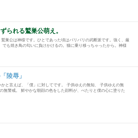
きずられる鷲巣公萌え。
、鷲巣公は神様です。ひとであった頃はバリバリの武断派です。強く、厳
。 でも焼き鳥の匂いに負けかけるの。猫に乗り移っちゃったから。神様
の「陵辱」
かと言えば、「僕」に対してです。 子供ゆえの無知、 子供ゆえの無
えの無警戒。 鮮やかな朝顔の色をした顔料が、べたりと僕の心に塗りた