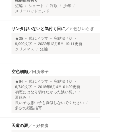
残酷描写有り
短編
ショート
詐欺
少年
メリーバッドエンド
サンタはいないと気付く日に
／
五色ひいらぎ
★
25
現代ドラマ
完結済
4
話
9,999
文字
2022年12月5日 19:11
更新
クリスマス
短編
空色朝顔
／
田所米子
★
64
現代ドラマ
完結済
1
話
6,749
文字
2018年8月4日 01:29
更新
初恋にはなり切れなかった淡い想い
夏休み
良い子も悪い子も真似しないでください
多少の残酷描写
天道の涯
／
三好長慶