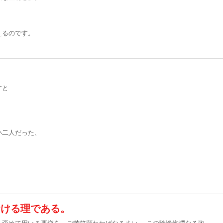
、
えるのです。
すと
。
い二人だった、
おける理である。