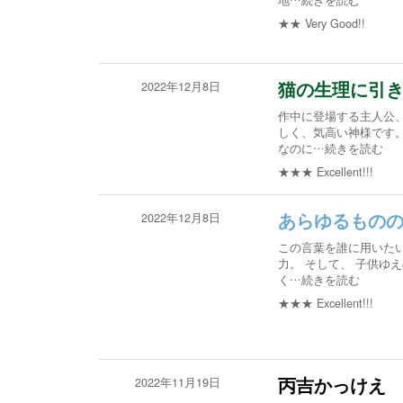
地
…続きを読む
★★
Very Good!!
2022年12月8日
猫の生理に引
作中に登場する主人公
しく、気高い神様です
なのに
…続きを読む
★★★
Excellent!!!
2022年12月8日
あらゆるもの
この言葉を誰に用いたい
力。 そして、 子供ゆ
く
…続きを読む
★★★
Excellent!!!
2022年11月19日
丙吉かっけえ