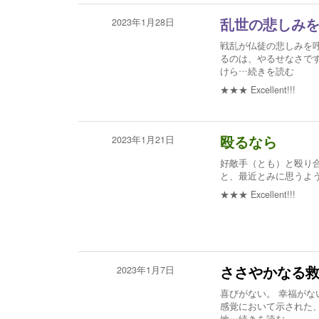
2023年1月28日
乱世の悲しみ
戦乱が仏徒の悲しみを呼
るのは、やるせなさで
けら
…続きを読む
★★★
Excellent!!!
2023年1月21日
殴るなら
好敵手（とも）と殴り
と、最近とみに思うよ
★★★
Excellent!!!
2023年1月7日
ささやかなる
喜びがない。 幸福がな
感覚において示された