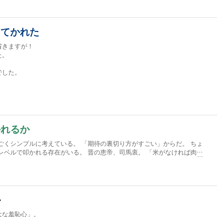
ってかれた
省きますが！
た。
でした。
かれるか
ごくシンプルに考えている。 「期待の裏切り方がすごい」からだ。 ちょ
レベルで叩かれる存在がいる。 晋の恵帝、司馬衷。 「米がなければ肉
…
ル
大な羞恥心」。