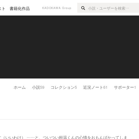
スト
書籍化作品
KADOKAWA Group
ホーム
小説
59
コレクション
5
近況ノート
61
サポーター
1
す（いいわけ） ……と、ついつい桓温くんの心情をおもんぱかってしま