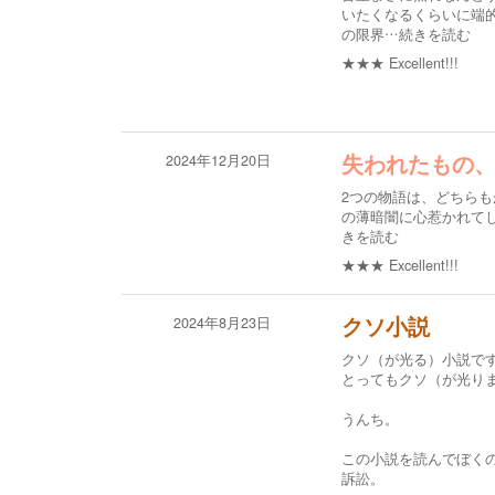
いたくなるくらいに端
の限界
…続きを読む
★★★
Excellent!!!
2024年12月20日
失われたもの
2つの物語は、どちらもが
の薄暗闇に心惹かれて
きを読む
★★★
Excellent!!!
2024年8月23日
クソ小説
クソ（が光る）小説で
とってもクソ（が光り
うんち。
この小説を読んでぼく
訴訟。