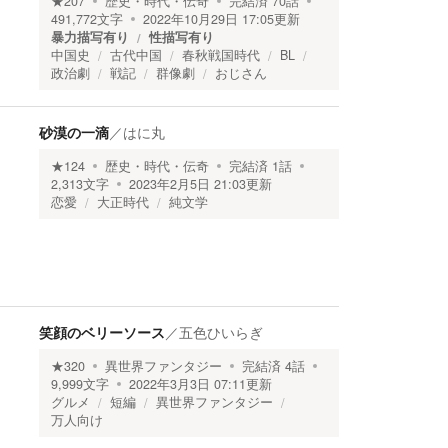
★
207
歴史・時代・伝奇
完結済
70
話
491,772
文字
2022年10月29日 17:05
更新
暴力描写有り
性描写有り
中国史
古代中国
春秋戦国時代
BL
政治劇
戦記
群像劇
おじさん
砂漠の一滴
／
はに丸
★
124
歴史・時代・伝奇
完結済
1
話
2,313
文字
2023年2月5日 21:03
更新
恋愛
大正時代
純文学
笑顔のベリーソース
／
五色ひいらぎ
★
320
異世界ファンタジー
完結済
4
話
9,999
文字
2022年3月3日 07:11
更新
グルメ
短編
異世界ファンタジー
万人向け