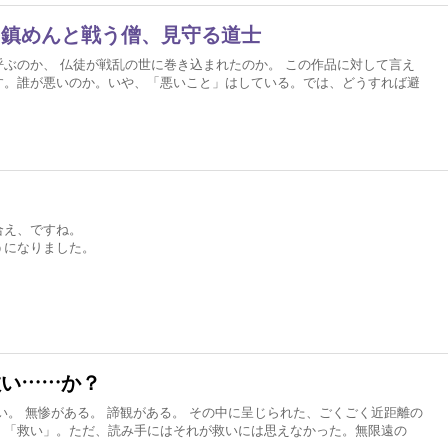
を鎮めんと戦う僧、見守る道士
ぶのか、 仏徒が戦乱の世に巻き込まれたのか。 この作品に対して言え
す。誰が悪いのか。いや、「悪いこと」はしている。では、どうすれば避
合え、ですね。
うになりました。
救い……か？
い。 無惨がある。 諦観がある。 その中に呈じられた、ごくごく近距離の
、「救い」。ただ、読み手にはそれが救いには思えなかった。無限遠の