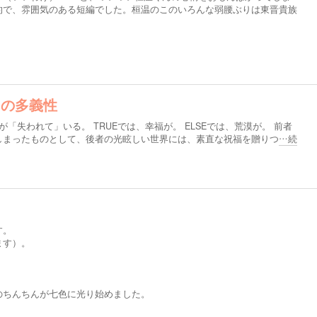
的で、雰囲気のある短編でした。桓温のこのいろんな弱腰ぶりは東晋貴族
、の多義性
「失われて」いる。 TRUEでは、幸福が。 ELSEでは、荒漠が。 前者
しまったものとして、後者の光眩しい世界には、素直な祝福を贈りつ
…続
す。
ます）。
のちんちんが七色に光り始めました。