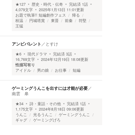
★
127
歴史・時代・伝奇
完結済
1
話
4,079
文字
2025年1月13日 11:01
更新
お題で執筆!! 短編創作フェス
帰る
桓温
円城塔賞
東晋
前秦
符堅
王猛
アンビバレント
／
とすけ
★
6
現代ドラマ
完結済
3
話
16,769
文字
2024年12月19日 18:08
更新
性描写有り
アイドル
男の娘
お仕事
短編
ゲーミングうんこを出すには才能が必要
／
南雲 皋
★
34
詩・童話・その他
完結済
1
話
1,175
文字
2024年8月18日 09:06
更新
うんこ
光るうんこ
ゲーミングうんこ
ギャグ
ゲーミングげろ