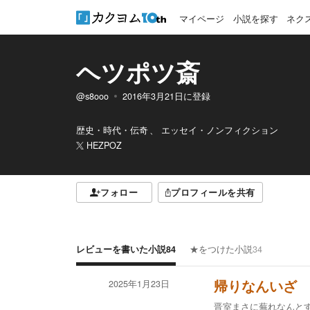
マイページ
小説を探す
ネク
ヘツポツ斎
@s8ooo
2016年3月21日
に登録
歴史・時代・伝奇
エッセイ・ノンフィクション
HEZPOZ
フォロー
プロフィールを共有
レビューを書いた小説
84
★をつけた小説
34
2025年1月23日
帰りなんいざ
晋室まさに蕪れなんと