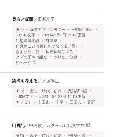
奥方と仮面
／
田所米子
★
24
異世界ファンタジー
完結済
15
話
68,943
文字
2023年7月9日 21:00
更新
幻想異郷小説
群像劇
仲良きことは美しきかな（遠い目）
きょうだい愛
多種多様なクズ
クズの頂点は誰だ
やりたい放題
やべーやつ
劉禅を考える
／
水城洋臣
★
92
歴史・時代・伝奇
完結済
1
話
4,039
文字
2023年8月22日 11:08
更新
エッセイ
中国史
中華
三国志
劉禅
山月記
／
中島敦
／
カクヨム近代文学館
★
76
歴史・時代・伝奇
完結済
1
話