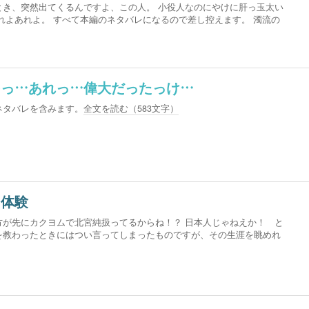
とき、突然出てくるんですよ、この人。 小役人なのにやけに肝っ玉太い
れよあれよ。 すべて本編のネタバレになるので差し控えます。 濁流の
をっ…あれっ…偉大だったっけ…
ネタバレを含みます。
全文を読む（
583
文字）
」体験
方が先にカクヨムで北宮純扱ってるからね！？ 日本人じゃねえか！ と
を教わったときにはつい言ってしまったものですが、その生涯を眺めれ