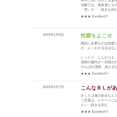
本作に用いられた言葉
治劇では、為政者たち
「理」が「
…続きを読
★★★
Excellent!!!
2023年2月9日
性癖をよこせ
物語に必要なのは性癖
が、よくわかるおはな
しっとり、じんわりと
茂樹の脳内が一切描か
がんばれ茂樹。負ける
★★★
Excellent!!!
2023年2月7日
こんなＢＬが
ＢＬとは魂の結合なんで
う言葉は、レナートに
とい
…続きを読む
★★★
Excellent!!!