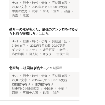
★
26
歴史・時代・伝奇
完結済
8
話
27,657
文字
2022年11月6日 08:32
更新
中国の歴史
武帝
前漢
宣帝
巫蠱
丙吉
江充
壁サーの俺が考えた、最強のアンソロを作るか
らお前も寄稿しろ
／
はに丸
★
41
歴史・時代・伝奇
完結済
1
話
3,501
文字
2022年6月13日 20:00
更新
ギャグ
コメディ
諸子百家
老子
春秋戦国
同人誌
オタク
古代中国
北宮純 ～祖国無き戦士～
／
水城洋臣
★
72
歴史・時代・伝奇
完結済
9
話
27,097
文字
2022年5月16日 07:05
更新
残酷描写有り
暴力描写有り
歴史時代小説倶楽部
中国史
中華
西晋
五胡十六国
戦記
戦争