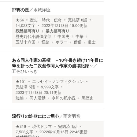
邯鄲の匣
／
水城洋臣
★
64
歴史・時代・伝奇
完結済
8
話
14,023
文字
2022年12月3日 19:00
更新
残酷描写有り
暴力描写有り
歴史時代小説倶楽部
中国史
中華
五胡十六国
怪談
ホラー
僧侶
道士
ある同人作家の墓標 ～10年書き続け11年目に
筆を折った二次創作同人作家の崩壊記録～
／
五色ひいらぎ
★
151
エッセイ・ノンフィクション
完結済
5
話
9,999
文字
2023年1月18日 20:11
更新
短編
同人活動
令和の私小説
黒歴史
流行りの詐欺にはご用心
／
雨宮羽音
★
316
現代ドラマ
完結済
1
話
7,523
文字
2022年12月15日 22:46
更新