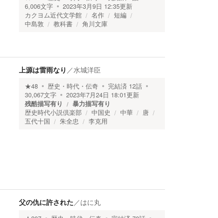
6,006
文字
2023年3月9日 12:35
更新
カクヨム近代文学館
名作
短編
中島敦
教科書
角川文庫
上源は雷雨なり
／
水城洋臣
★
48
歴史・時代・伝奇
完結済
12
話
30,067
文字
2023年7月24日 18:01
更新
残酷描写有り
暴力描写有り
歴史時代小説倶楽部
中国史
中華
唐
五代十国
朱全忠
李克用
父の仇に許された
／
はに丸