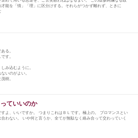
を歪めて用いる悪逆を、ご苦笑願わねばなるまい。 この陰惨絢爛なる政
の才能を「情」「理」に区分けする。それらがつかず離れず、ときに
む
である。
しです。
、しみ込むように。
れないのがよい。
な茂樹。
あっていいのか
すよ、いいですか。 つまりこれはＢＬです。極上の。 ブロマンスとい
は合わない。 いや何と言うか、全てが無駄なく絡み合って交わっていく