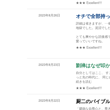
★★★
Excellent!!!
2023年8月26日
オチで全部持
詳細は省きますが、…
地獄でした。泥沼でし
とても爽やかな読後感
愛っていいですね。
★★★
Excellent!!!
2023年8月23日
劉禅はなぜ叩
自分としてはここ、 す
っと先の時代に、 同じ
続きを読む
★★★
Excellent!!!
2023年8月22日
厨二のバイブ
「臆病な自尊心と、尊