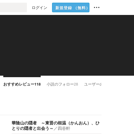
ログイン
新規登録
（無料）
おすすめレビュー
118
小説のフォロー
28
ユーザーのフォロー
32
華陰山の隠者 ～東晋の桓温（かんおん）、ひ
とりの隠者と出会う～
／
四谷軒