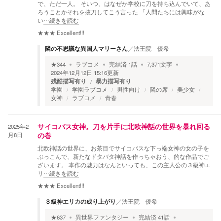
で、ただ一人。 そいつ、はなぜか学校に刀を持ち込んでいて、あ
ろうことかそれを抜刀してこう言った 「人間たちには興味がな
い
…続きを読む
★★★
Excellent!!!
隣の不思議な異国人マリーさん
／
法王院 優希
★
344
ラブコメ
完結済
1
話
7,371
文字
2024年12月12日 15:16
更新
残酷描写有り
暴力描写有り
学園
学園ラブコメ
男性向け
隣の席
美少女
女神
ラブコメ
青春
2025年2
サイコパス女神。刀を片手に北欧神話の世界を暴れ回る
月8日
の巻
北欧神話の世界に、お茶目でサイコパスな下っ端女神の女の子を
ぶっこんで、新たなドタバタ神話を作っちゃおう、的な作品でご
ざいます。 本作の魅力はなんといっても、この主人公の３級神エ
リ
…続きを読む
★★★
Excellent!!!
３級神エリカの成り上がり
／
法王院 優希
★
637
異世界ファンタジー
完結済
41
話