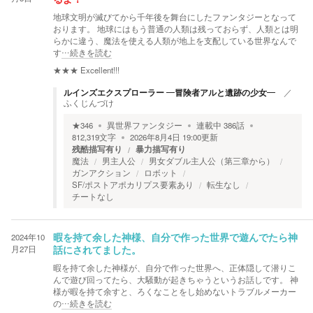
地球文明が滅びてから千年後を舞台にしたファンタジーとなって
おります。 地球にはもう普通の人類は残っておらず、人類とは明
らかに違う、魔法を使える人類が地上を支配している世界なんで
す
…続きを読む
★★★
Excellent!!!
ルインズエクスプローラー ―冒険者アルと遺跡の少女―
／
ふくじんづけ
★
346
異世界ファンタジー
連載中
386
話
812,319
文字
2026年8月4日 19:00
更新
残酷描写有り
暴力描写有り
魔法
男主人公
男女ダブル主人公（第三章から）
ガンアクション
ロボット
SF/ポストアポカリプス要素あり
転生なし
チートなし
2024年10
暇を持て余した神様、自分で作った世界で遊んでたら神
月27日
話にされてました。
暇を持て余した神様が、自分で作った世界へ、正体隠して潜りこ
んで遊び回ってたら、大騒動が起きちゃうというお話しです。 神
様が暇を持て余すと、ろくなことをし始めないトラブルメーカー
の
…続きを読む