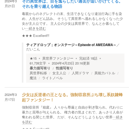
2024年3
その異世界は、目を逸らしたい過去が追いかけてくる。
月21日
それを乗り越える物語
毒親からのネグレクトの末、生活できなくなり違法行為に手を染
め、人生がどん詰み。 そうして異世界へ逃れるしかなくなった少
女が主人公です。 主人公の少女は異世界で、なんとか暮らして
い
…続きを読む
★★★
Excellent!!!
ティアドロップ；オンステージ～Episode of AMEDAMA～
／
だいこん
★
15
異世界ファンタジー
完結済
18
話
61,739
文字
2024年4月23日 20:16
更新
暴力描写有り
性描写有り
異世界転移
女主人公
人間ドラマ
異能力バトル
魔法
ライトノベル
2024年3
少女は反逆者の王となる。強制収容所ぶち壊し系奴隷蜂
月17日
起ファンタジー！
強制収容所『箱庭』 人々から尊厳と自由が剥ぎ取られ、代わりに
暴力と屈辱が与えられる。 権力者の気まぐれで、あっさり人命が
奪われる閉じた世界。 だが、そんなどうしようもない世界
…続き
を読む