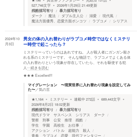
★
196
異世界ファンタジー
完結済
137
話
527,746
文字
2026年1月29日 21:49
更新
残酷描写有り
暴力描写有り
ダーク
魔法
ダブル主人公
溺愛
現代風
魔法方面優秀、恋愛方面ポンコツ
ラブコメ
シリアス
2024年10
男女の体の入れ替わりがラブコメ時空ではなくミステリ
月3日
ー時空で起こったら？
ミステリーっていうのはあれですね。 人が殺人者にガンガン殺さ
れる系のミステリーです。 そんな物語で、ラブコメでよくある体
の入れ替わりという現象が存在していたら、それを駆使する犯
人
…続きを読む
★★★
Excellent!!!
マイグレーション 〜現実世界に入れ替わり現象を設定してみ
た〜
／
気の言
★
1,164
ミステリー
連載中
272
話
689,443
文字
2026年8月2日 18:02
更新
残酷描写有り
暴力描写有り
現代ドラマ サスペンス シリアス ダーク
警察 刑事 公安 推理 残酷
学生 学園 高校生 お仕事
アクション バトル 超能力 殺人
青春 ラブコメ 恋愛 現代ファンタジー