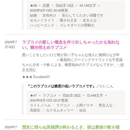
★
88
恋愛
完結済
10
話
34,156
文字
2023年8月19日 00:08
更新
結婚
女性向け
安心してください溺愛です
セカンドライフ
愛され王女
女主人公
ハッピーエンド
イレスダートの聖騎士
2024年7
ラブコメの新しい概念を作り出しちゃったかも知れな
月16日
い。糖分控えめラブコメ
悪いことをしたいけど根が良い子ちゃんな他人に無関心な少年
× 徹底的にゴーイングマイウェイな不思議
ちゃん少女・小春 による、糖度低めのラブコメなんですが、
…続
きを読む
★★★
Excellent!!!
『このラブコメは糖度の低いラブコメです』
／
だいこん
★
47
ラブコメ
完結済
25
話
72,448
文字
2024年8月10日 20:07
更新
ライトノベル
ラブコメ
人間ドラマ
男主人公
高校生
カクヨムオンリー
仙台
2024年7
歴史に残らぬ英雄譚が終わるとき、彼は最後の歌を聴