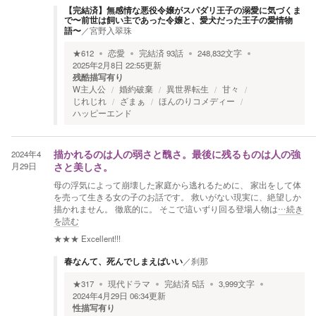
【完結済】無感情な悪役令嬢がスパダリ王子の溺愛に気づくま
で〜前世は飼い主であった令嬢と、愛犬だった王子の愛情物
語〜
／
宮野入翠珠
★
612
恋愛
完結済
93
話
248,832
文字
2025年2月8日 22:55
更新
残酷描写有り
W主人公
婚約破棄
異世界転生
甘々
じれじれ
ざまぁ
ほんのりコメディー
ハッピーエンド
2024年4
描かれるのは人の弱さと醜さ。最後に残るものは人の強
月29日
さと美しさ。
母の浮気によって崩壊した家庭から逃れるために、 家出をして体
を売って生きる女の子のお話です。 救いがない現実に、絶望しか
描かれません。 徹底的に。 そこで這いずり回る登場人物は
…続き
を読む
★★★
Excellent!!!
春なんて、死んでしまえばいい
／
刹那
★
317
現代ドラマ
完結済
5
話
3,999
文字
2024年4月29日 06:34
更新
性描写有り