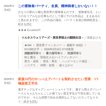
2024年3
この冒険者パーティ、全員、精神病者しかいない！！
月9日
かなりの変わり種な異世界の冒険者ものです。 冒険者生活、とい
うのをリアルなお仕事ものとして掘り下げる作品は、ままあるか
と思われますが。 この作品の場合、パーティ全員が精神疾患を
…
続きを読む
★★★
Excellent!!!
イルネスウォリアーズ－異世界戦士の闘病生活－
／
清賀まひろ
★
494
異世界ファンタジー
連載中
322
話
910,895
文字
2026年8月6日 07:03
更新
残酷描写有り
暴力描写有り
性描写有り
剣と魔法
現地主人公/ハイファンタジー
努力・成長
喪失・再生
ハッピーエンド保証
シリアス
仲間・友情
成り上がり
2024年3
家賃10円のやっべえアパートを契約させたい営業 VS
月9日
極超貧乏学生
漫才チックなギャグショートショートです。 服すら買えずパンパ
ースとちゃんちゃんこしか着てない貧乏学生が下宿を探している
のですが、 そんな状態で住める場所なんてないだろってなりそ
う
…続きを読む