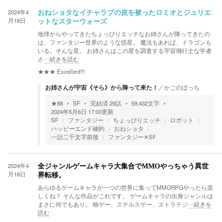
2024年4
おねショタなイチャラブの皮を被ったロミオとジュリエ
月18日
ットなスターウォーズ
地球からやってきたちょっぴりエッチなお姉さんが降ってきたの
は、ファンタジー世界のような惑星。 魔法もあれば、ドラゴンも
いる。そんな星。 お姉さんはこの星を調査する宇宙飛行士な学者
さ
…続きを読む
★★★
Excellent!!!
お姉さんが宇宙《そら》から降って来た！
／
かごのぼっち
★
88
SF
完結済
29
話
59,432
文字
2024年5月6日 17:00
更新
SF
ファンタジー
ちょっぴりエッチ
ロボット
ハッピーエンド確約
おねショタ
一話二千文字前後
ファンタジー✕SF
2024年4
全ジャンルゲームキャラ大集合でMMOやっちゃう異世
月18日
界転移。
あらゆるゲームキャラが一つの世界に集ってMMORPGやったら楽
しくね？ そんな作品がこれです。 ゲームキャラの出身ジャンルは
まさに何でもあり。 格ゲー、ステルスゲー、ストラテジ
…続きを
読む