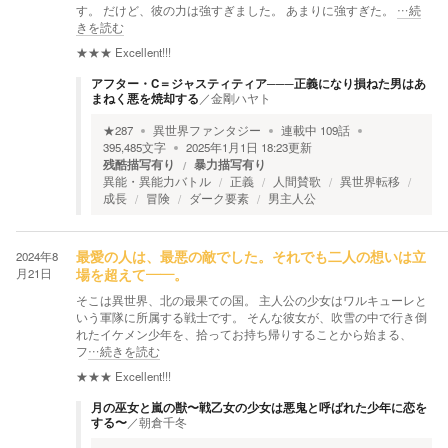
す。 だけど、彼の力は強すぎました。 あまりに強すぎた。
…続
きを読む
★★★
Excellent!!!
アフター・C＝ジャスティティア───正義になり損ねた男はあ
まねく悪を焼却する
／
金剛ハヤト
★
287
異世界ファンタジー
連載中
109
話
395,485
文字
2025年1月1日 18:23
更新
残酷描写有り
暴力描写有り
異能・異能力バトル
正義
人間賛歌
異世界転移
成長
冒険
ダーク要素
男主人公
2024年8
最愛の人は、最悪の敵でした。それでも二人の想いは立
月21日
場を超えて――。
そこは異世界、北の最果ての国。 主人公の少女はワルキューレと
いう軍隊に所属する戦士です。 そんな彼女が、吹雪の中で行き倒
れたイケメン少年を、拾ってお持ち帰りすることから始まる、
フ
…続きを読む
★★★
Excellent!!!
月の巫女と嵐の獣〜戦乙女の少女は悪鬼と呼ばれた少年に恋を
する〜
／
朝倉千冬