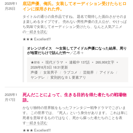
2025年1
底辺声優、俺氏。女装してオーディション受けたらヒロ
月25日
インに採用された件。
タイトルの通りの良作品ですね。 題名で期待した面白さがそのま
ま楽しめるタイプです。 売れない男性声優の主人公が、やけっぱ
ち気味で女装してオーディション受けたら、なんと人気アニメ
の
…続きを読む
★★★
Excellent!!!
オレンジボイス 〜女装してアイドル声優になった結果、周り
が地雷だらけで詰んだ件〜
／
乙希々
★
816
現代ドラマ
連載中
137
話
265,959
文字
2026年8月3日 18:31
更新
声優
女装男子
ラブコメ
芸能界
アイドル
ヤンデレ
変則的なＢＬ要素アリ
2025年1
死んだことによって、生きる目的を得た者たちの戦場物
月17日
語。
かなり独特の世界観をもったファンタジー戦争ドラマでございま
す。 この世界では、『死人』という身分があります。 これは単に
死者を意味するものではなく、死から蘇った者たちのことを表
す
…続きを読む
★★★
Excellent!!!