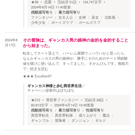
★
58
恋愛
完結済
51
話
134,747
文字
2024年8月14日 11:40
更新
残酷描写有り
暴力描写有り
ファンタジー
女主人公
女神
巫女
北欧風
少年少女
ボーイズラブ
ガールズラブ
2024年8
その冒険は、ギャンカス男の娘神の金的を金的すること
月17日
から始まった。
転生してチート貰えて、ハーレム展開ウッハウハかと思ったら、
なんかギャンカスの男の娘神が、勝手にそのためのチート用経験
値を賭けに使い込んで、すってました。 すかんぴんです。無能力
で
…続きを読む
★★★
Excellent!!!
ギャンカス神様と歩む異世界生活
／
チャーハン@新作はぼちぼち
★
212
異世界ファンタジー
完結済
26
話
60,813
文字
2024年4月14日 10:49
更新
残酷描写有り
暴力描写有り
性描写有り
異世界転生
異世界転移
成り上がり
魔法
ギャンブル
冒険者
ダンジョン
ギルド