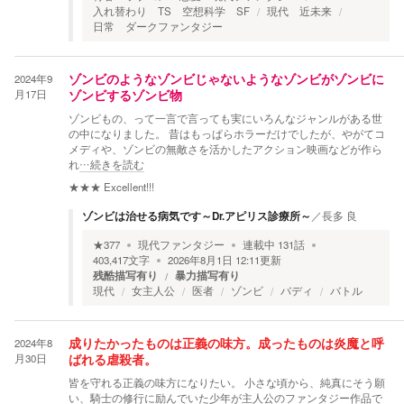
入れ替わり TS 空想科学 SF
現代 近未来
日常 ダークファンタジー
2024年9
ゾンビのようなゾンビじゃないようなゾンビがゾンビに
月17日
ゾンビするゾンビ物
ゾンビもの、って一言で言っても実にいろんなジャンルがある世
の中になりました。 昔はもっぱらホラーだけでしたが、やがてコ
メディや、ゾンビの無敵さを活かしたアクション映画などが作ら
れ
…続きを読む
★★★
Excellent!!!
ゾンビは治せる病気です～Dr.アピリス診療所～
／
長多 良
★
377
現代ファンタジー
連載中
131
話
403,417
文字
2026年8月1日 12:11
更新
残酷描写有り
暴力描写有り
現代
女主人公
医者
ゾンビ
バディ
バトル
2024年8
成りたかったものは正義の味方。成ったものは炎魔と呼
月30日
ばれる虐殺者。
皆を守れる正義の味方になりたい。 小さな頃から、純真にそう願
い、騎士の修行に励んでいた少年が主人公のファンタジー作品で