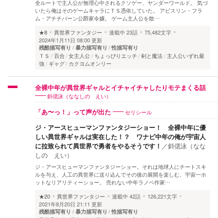
全ルートで主人公が無理心中されるクソゲー、ヤンダーワールド。 気づ
いたら俺はそのゲームキャラにＴＳ憑依していた。 アビスリン・フラ
ム・アチチバーン公爵家令嬢。 ゲーム主人公を散…
★8
異世界ファンタジー
連載中
23話
75,482文字
2024年1月11日 08:00 更新
残酷描写有り
暴力描写有り
性描写有り
ＴＳ
百合
女主人公
ちょっぴりエッチ
剣と魔法
主人公いずれ最
強
ギャグ
カクヨムオンリー
全裸中年が異世界ギャルとイチャイチャしたりモテまくる話
斜偲泳（ななしの えい）
セリシール
「あ〜っ！」って声が出た
ジ・アースヒューマンファンタジーショー！ 全裸中年に優
しい異世界ギャルは実在した！？ ワナビ中年の俺が宇宙人
に拉致られて異世界で勇者をやるそうです！
／
斜偲泳（なな
しの えい）
ジ・アースヒューマンファンタジーショー。それは地球人にチートスキ
ルを与え、人工の異世界に送り込んでその後の展開を楽しむ、宇宙一ホ
ットなリアリティーショー。 売れない中年ラノベ作家…
★20
異世界ファンタジー
連載中
42話
126,221文字
2021年8月20日 21:11 更新
残酷描写有り
暴力描写有り
性描写有り