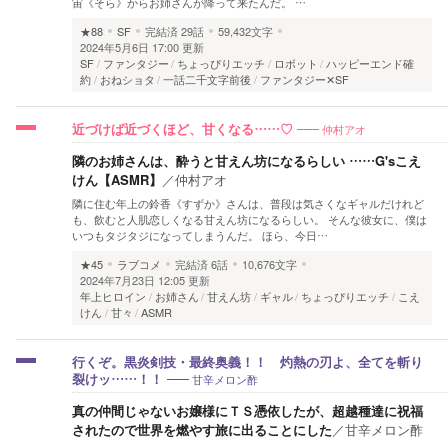
宙《そら》からお姉さんが降って来たんだ。 …
★88
SF
完結済
29話
59,432文字
2024年5月6日 17:00 更新
SF
ファンタジー
ちょっぴりエッチ
ロボット
ハッピーエンド確
約
おねショタ
一話二千文字前後
ファンタジー✕SF
仲村アオ
近づけば近づくほど、甘くなる……♡
隣のお姉さんは、酔うと甘えん坊になるらしい ……G'sこえ
けん【ASMR】
／
仲村アオ
隣に住む年上の鈴香《すずか》さんは、普段は気さくなギャルだけれど
も、飲むと人肌恋しくなる甘えん坊になるらしい。 そんな彼女に、僕は
いつもタジタジになってしまうんだ。 ほら、今日…
★45
ラブコメ
完結済
6話
10,676文字
2024年7月23日 12:05 更新
年上ヒロイン
お姉さん
甘えん坊
ギャル
ちょっぴりエッチ
こえ
けん
甘々
ASMR
行くぞ。黒炎剣技・最終奥義！！ 灼熱の刃よ、全てを斬り
甘辛メロン酢
裂けッ……！！
真の仲間じゃないお嬢様にＴＳ憑依したが、超越種達に祝福
されたので世界を燃やす旅に出ることにした
／
甘辛メロン酢