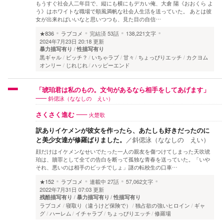
もうすぐ社会人二年目で、縦にも横にもデカい俺、大倉 陽《おおくら よ
う》はホワイトな職場で順風満帆な社会人生活を送っていた。 あとは彼
女が出来ればいいなと思いつつも、見た目の自信…
★836
ラブコメ
完結済
53話
138,221文字
2024年7月23日 20:18 更新
暴力描写有り
性描写有り
黒ギャル
ビッチ？
いちゃラブ
甘々
ちょっぴりエッチ
カクヨム
オンリー
じれじれ
ハッピーエンド
「琥珀君は私のもの。文句があるなら相手をしてあげます」
斜偲泳（ななしの えい）
火楚歌
さくさく進む
訳ありイケメンが彼女を作ったら、あたしも好きだったのに
と美少女達が修羅ばりました。
／
斜偲泳（ななしの えい）
顔だけはイケメンなせいでたった一人の親友を傷つけてしまった天吹琥
珀は、贖罪として全ての告白を断って孤独な青春を送っていた。「いや
それ、悪いのは相手のビッチでしょ」謎の転校生の口車…
★152
ラブコメ
連載中
27話
57,062文字
2022年7月31日 07:03 更新
残酷描写有り
暴力描写有り
性描写有り
ラブコメ
寝取り（違うけど保険で）
独占欲の強いヒロイン
ギャ
グ
ハーレム
イチャラブ
ちょっぴりエッチ
修羅場