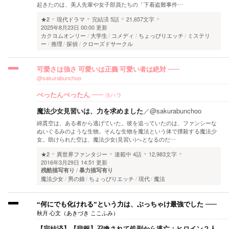
起きたのは、美人先輩や女子部員たちの「下着盗難事件…
★2
現代ドラマ
完結済
5話
21,657文字
2025年8月23日 00:00 更新
カクヨムオンリー
大学生
コメディ
ちょっぴりエッチ
ミステリ
ー
推理
探偵
クローズドサークル
可愛さは強さ 可愛いは正義 可愛い者は絶対
@sakurabunchoo
ヨハラ
ぺったんぺったん
魔法少女見習いは、力を求めました
／
@sakurabunchoo
綿貫空は、ある者から逃げていた。彼を追っていたのは、ファンシーな
ぬいぐるみのような生物。そんな生物を魔法という体で撲殺する魔法少
女。助けられた空は、魔法少女(見習い)へとなるのだ…
★2
異世界ファンタジー
連載中
4話
12,983文字
2016年3月29日 14:51 更新
残酷描写有り
暴力描写有り
魔法少女
男の娘
ちょっぴりエッチ
現代
魔法
“何にでも化けれる”という力は、ぶっちゃけ最強でした
秋月 心文（あきづき ここふみ）
【完結済】【悲報】召喚されて処刑から逃亡：ヒロイン２人