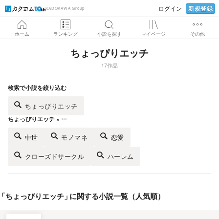
新規登録
ログイン
KADOKAWA Group
ホーム
ランキング
小説を探す
マイページ
その他
ちょっぴりエッチ
17作品
検索で小説を絞り込む
ちょっぴりエッチ
ちょっぴりエッチ × …
中世
モノマネ
恋愛
クローズドサークル
ハーレム
「
ちょっぴりエッチ
」
に関する小説一覧（人気順）