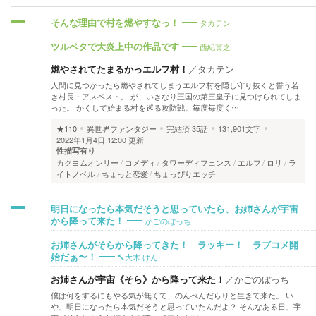
タカテン
そんな理由で村を燃やすなっ！
西紀貫之
ツルペタで大炎上中の作品です
燃やされてたまるかっエルフ村！
／
タカテン
人間に見つかったら燃やされてしまうエルフ村を隠し守り抜くと誓う若
き村長・アスベスト。 が、いきなり王国の第三皇子に見つけられてしま
った。 かくして始まる村を巡る攻防戦。毎度毎度く…
★110
異世界ファンタジー
完結済
35話
131,901文字
2022年1月4日 12:00 更新
性描写有り
カクヨムオンリー
コメディ
タワーディフェンス
エルフ
ロリ
ラ
イトノベル
ちょっと恋愛
ちょっぴりエッチ
明日になったら本気だそうと思っていたら、お姉さんが宇宙
かごのぼっち
から降って来た！
お姉さんがそらから降ってきた！ ラッキー！ ラブコメ開
🔨大木 げん
始だぁ〜！
お姉さんが宇宙《そら》から降って来た！
／
かごのぼっち
僕は何をするにもやる気が無くて、のんべんだらりと生きて来た。 い
や、明日になったら本気だそうと思っていたんだよ？ そんなある日、宇