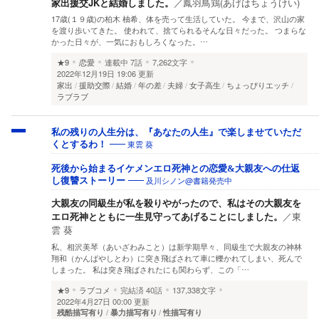
家出援交JKと結婚しました。
／
鳳羽鳥鶏(あげはちょうけい)
17歳(１９歳)の柏木 柚希、体を売って生活していた。 今まで、沢山の家
を渡り歩いてきた。 使われて、捨てられるそんな日々だった。 つまらな
かった日々が、一気におもしろくなった。…
★9
恋愛
連載中
7話
7,262文字
2022年12月19日 19:06 更新
家出
援助交際
結婚
年の差
夫婦
女子高生
ちょっぴりエッチ
ラブラブ
私の残りの人生分は、『あなたの人生』で楽しませていただ
東雲 葵
くとするわ！
死後から始まるイケメンエロ死神との恋愛&大親友への仕返
及川シノン@書籍発売中
し復讐ストーリー
大親友の同級生が私を殺りやがったので、私はその大親友を
エロ死神とともに一生見守ってあげることにしました。
／
東
雲 葵
私、相沢美琴（あいざわみこと）は新学期早々、同級生で大親友の神林
翔和（かんばやしとわ）に突き飛ばされて車に轢かれてしまい、死んで
しまった。 私は突き飛ばされたにも関わらず、この「…
★9
ラブコメ
完結済
40話
137,338文字
2022年4月27日 00:00 更新
残酷描写有り
暴力描写有り
性描写有り