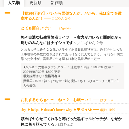
人気順
更新順
新作順
【祝500万PV】バレたら面倒なんだ。だから、俺は全てを徹
こばやん２号
底するんだ！
@getkin
とても面白いです
悠々自適な転生冒険者ライフ ～実力がバレると面倒だから
周りのみんなにはナイショです～
／
こばやん２号
とある大学に通う２２歳の大学生である日比野秋雨は、通学途中にある
工事現場の事故に巻き込まれてあっけなく死んでしまう。 それを不憫に
思った女神が、異世界で生き返る権利と異世界転生定…
★5,528
異世界ファンタジー
連載中
180話
588,268文字
2024年9月30日 12:00 更新
暴力描写有り
性描写有り
異世界
転生
神
ほのぼの
剣と魔法
ちょっぴりエッチ
魔王
主
人公最強
ぱぴっぷ
お礼するからぁ…… ねっ？ お願ーい！
@jim-1950
shy 👦helps 👧doesn't know why 👧💖💨👦💦
頼めばヤらせてくれると噂だった黒ギャルビッチが、なぜか
俺に色々頼んでくる
／
ぱぴっぷ