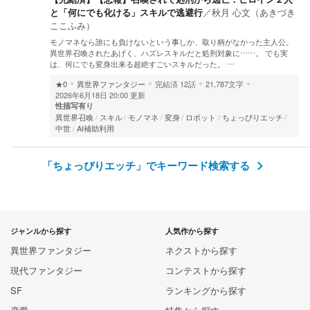
と「何にでも化ける」スキルで逃避行
／
秋月 心文（あきづき
ここふみ）
モノマネなら誰にも負けないという事しか、取り柄がなかった主人公。
異世界召喚されたあげく、ハズレスキルだと処刑対象に……。 でも実
は、何にでも変身出来る超絶すごいスキルだった。 …
★0
異世界ファンタジー
完結済
12話
21,787文字
2026年6月18日 20:00 更新
性描写有り
異世界召喚
スキル
モノマネ
変身
ロボット
ちょっぴりエッチ
中世
AI補助利用
「ちょっぴりエッチ」でキーワード検索する
ジャンルから探す
人気作から探す
異世界ファンタジー
ネクストから探す
現代ファンタジー
コンテストから探す
SF
ランキングから探す