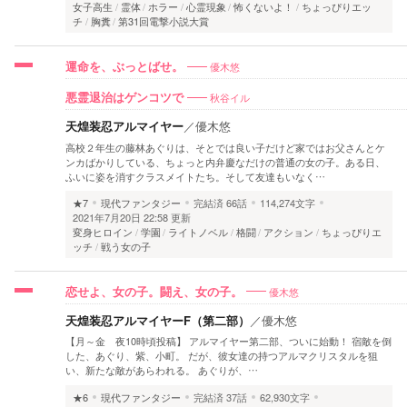
女子高生
霊体
ホラー
心霊現象
怖くないよ！
ちょっぴりエッ
チ
胸糞
第31回電撃小説大賞
優木悠
運命を、ぶっとばせ。
秋谷イル
悪霊退治はゲンコツで
天煌装忍アルマイヤー
／
優木悠
高校２年生の藤林あぐりは、そとでは良い子だけど家ではお父さんとケ
ンカばかりしている、ちょっと内弁慶なだけの普通の女の子。ある日、
ふいに姿を消すクラスメイトたち。そして友達もいなく…
★7
現代ファンタジー
完結済
66話
114,274文字
2021年7月20日 22:58 更新
変身ヒロイン
学園
ライトノベル
格闘
アクション
ちょっぴりエ
ッチ
戦う女の子
優木悠
恋せよ、女の子。闘え、女の子。
天煌装忍アルマイヤーF（第二部）
／
優木悠
【月～金 夜10時頃投稿】 アルマイヤー第二部、ついに始動！ 宿敵を倒
した、あぐり、紫、小町。 だが、彼女達の持つアルマクリスタルを狙
い、新たな敵があらわれる。 あぐりが、…
★6
現代ファンタジー
完結済
37話
62,930文字