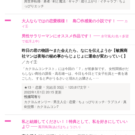
異世界転移
勇者
剣と魔法
ギャグ
成り上がり
イチャラブ
ちょ
っぴりエッチ
カ
大人ならではの恋愛模様！ 島◯作感覚の小説です！
イ壬
水守風火(色々多望
男性サラリーマンにオススメ作品です！
で低浮上中)
昨日の君の物語〜また会えたら、なにを伝えようか【敏腕商
社マンは夜毎の秘め事からじょじょに運命が変わっていく】
／
カイ壬
「カクヨムコンテスト」には今回の「７」が初参加です。 女性関係がだ
らしない商社の課長・高石雄一は、今日も今日とて女子社員と一夜を過
ごした。 すると声がうるさいと現れたお隣さん・…
★13
恋愛
完結済
33話
120,817文字
2022年1月1日 20:15 更新
性描写有り
カクヨムオンリー
男主人公
恋愛
ちょっぴりエッチ
ラブコメ
真
剣交際
カクヨムコン7
私と結婚してください！！特典として、私を好きにしていい
鳳羽鳥鶏(あげはちょうけい)
よ♡