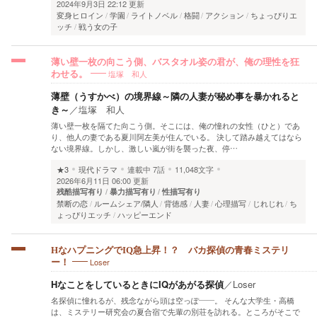
2024年9月3日 22:12 更新
変身ヒロイン
学園
ライトノベル
格闘
アクション
ちょっぴりエ
ッチ
戦う女の子
薄い壁一枚の向こう側、バスタオル姿の君が、俺の理性を狂
塩塚 和人
わせる。
薄壁（うすかべ）の境界線～隣の人妻が秘め事を暴かれると
き～
／
塩塚 和人
​薄い壁一枚を隔てた向こう側。そこには、俺の憧れの女性（ひと）であ
り、他人の妻である夏川阿左美が住んでいる。 決して踏み越えてはなら
ない境界線。しかし、激しい嵐が街を襲った夜、停…
★3
現代ドラマ
連載中
7話
11,048文字
2026年6月11日 06:00 更新
残酷描写有り
暴力描写有り
性描写有り
禁断の恋
ルームシェア/隣人
背徳感
人妻
心理描写
じれじれ
ち
ょっぴりエッチ
ハッピーエンド
HなハプニングでIQ急上昇！？ バカ探偵の青春ミステリ
Loser
ー！
HなことをしているときにIQがあがる探偵
／
Loser
名探偵に憧れるが、残念ながら頭は空っぽ――。 そんな大学生・高橋
は、ミステリー研究会の夏合宿で先輩の別荘を訪れる。ところがそこで