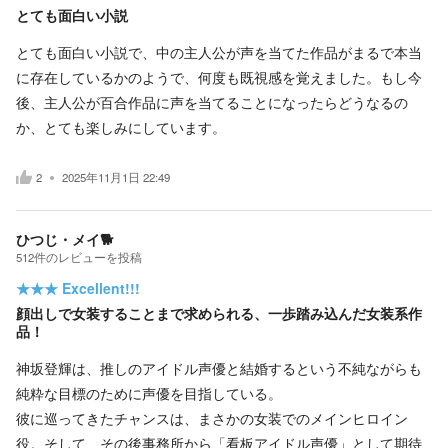
とても面白い小説
とても面白い小説で、中の主人公が声を当てた作品がまるで本当
に存在しているかのようで、何度も既視感を覚えました。もし今
後、主人公が百合作品に声を当てることになったらどうなるの
か、とても楽しみにしています。
2
2025年11月1日 22:49
ひつじ・メイ🐕️
512
件の
レビューを投稿
★★★
Excellent!!!
顔出しで女装することまで求められる、一歩踏み込んだ女装系作
品！
神坂登輝は、推しのアイドル声優と結婚するという不純ながらも
純粋な目標のために声優を目指している。
彼に巡ってきたチャンスは、まさかの女装でのメインヒロイン
役。そして、その後事務所から「看板アイドル声優」として期待