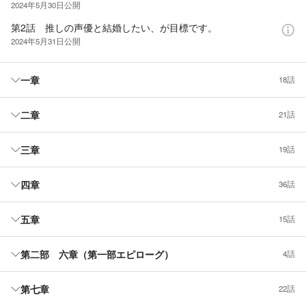
2024年5月30日
公開
第2話 推しの声優と結婚したい、が目標です。
2024年5月31日
公開
一章
18話
二章
21話
三章
19話
四章
36話
五章
15話
第二部 六章（第一部エピローグ）
4話
第七章
22話