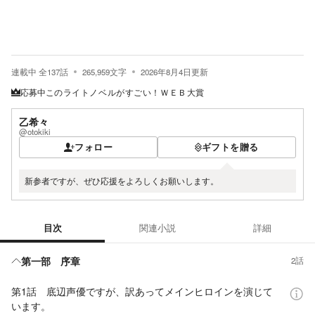
連載中
全
137
話
265,959
文字
2026年8月4日
更新
応募中
このライトノベルがすごい！ＷＥＢ大賞
乙希々
@otokiki
フォロー
ギフトを贈る
新参者ですが、ぜひ応援をよろしくお願いします。
目次
関連小説
詳細
目次
第一部 序章
2話
第1話 底辺声優ですが、訳あってメインヒロインを演じて
います。