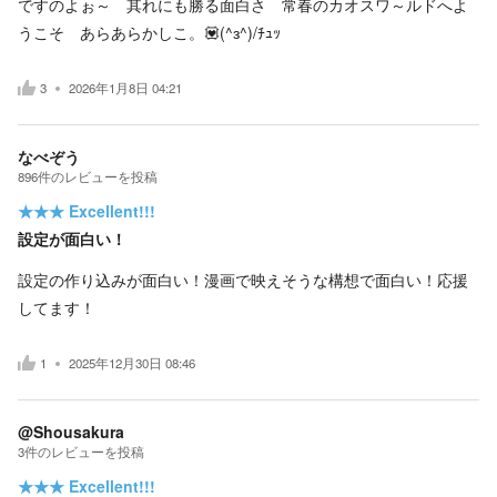
ですのよぉ～ 其れにも勝る面白さ 常春のカオスワ～ルドへよ
うこそ あらあらかしこ。💟(^з^)/ﾁｭｯ
3
2026年1月8日 04:21
なべぞう
896
件の
レビューを投稿
★★★
Excellent!!!
設定が面白い！
設定の作り込みが面白い！漫画で映えそうな構想で面白い！応援
してます！
1
2025年12月30日 08:46
@Shousakura
3
件の
レビューを投稿
★★★
Excellent!!!