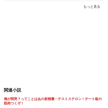
もっと見る
関連小説
俺が間男？ってことはあの射精量…テストステロン！チート級の
筋肉つくぞ！