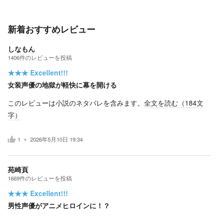
新着おすすめレビュー
しなもん
1406
件の
レビューを投稿
★★★
Excellent!!!
女装声優の地獄が軽快に幕を開ける
このレビューは小説のネタバレを含みます。
全文を読む（
184
文
字）
1
2026年5月10日 19:34
苑崎頁
1669
件の
レビューを投稿
★★★
Excellent!!!
男性声優がアニメヒロインに！？