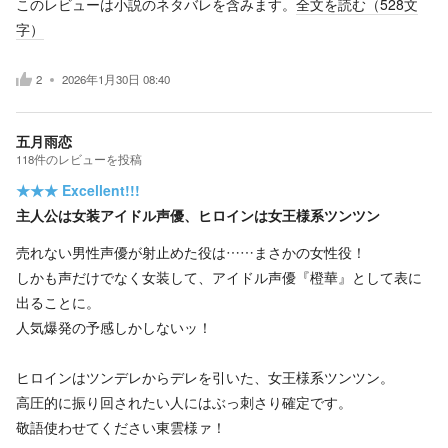
このレビューは小説のネタバレを含みます。
全文を読む（
528
文
字）
2
2026年1月30日 08:40
五月雨恋
118
件の
レビューを投稿
★★★
Excellent!!!
主人公は女装アイドル声優、ヒロインは女王様系ツンツン
売れない男性声優が射止めた役は……まさかの女性役！
しかも声だけでなく女装して、アイドル声優『橙華』として表に
出ることに。
人気爆発の予感しかしないッ！
ヒロインはツンデレからデレを引いた、女王様系ツンツン。
高圧的に振り回されたい人にはぶっ刺さり確定です。
敬語使わせてください東雲様ァ！