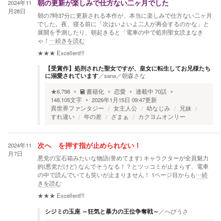
2024年11
朝の更新が楽しみで仕方ない二ヶ月でした
月28日
朝の7時37分に更新される本作が、本当に楽しみで仕方ない二ヶ月
でした。夜、寝る前に「次はいよいよ二人が再会するのかな」と
展開を予測したり、朝起きると「電車の中で処刑聖女読まなき
ゃ！
…続きを読む
★★★
Excellent!!!
【受賞作】処刑された聖女ですが、皇女に転生してお兄様たち
に溺愛されています
／
sana／朝森さな
★
6,798
書籍化
恋愛
連載中
70
話
148,105
文字
2026年1月15日 09:47
更新
異世界ファンタジー
女主人公
幼なじみ
兄妹
すれ違い
年の差
ざまぁ
カクヨムオンリー
2024年11
次へ を押す指が止められない！
月7日
悪党の宝石箱みたいな物語(誉めてます) キャラクターが全員魅力
的(悪党だけど) なんでそうなる！？とツッコミが止まらず、電車
の中で読んでいても笑いが止まりません！ 1ページ目からも
…続
きを読む
★★★
Excellent!!!
シジミの玉座 ～狂気と暴力の王位争奪戦～
／
へびうさ