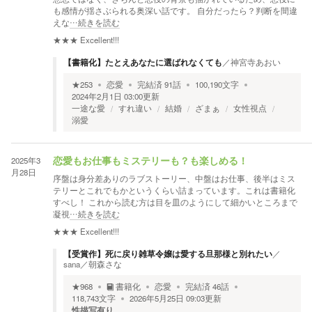
も感情が揺さぶられる奥深い話です。 自分だったら？判断を間違
えな
…続きを読む
★★★
Excellent!!!
【書籍化】たとえあなたに選ばれなくても
／
神宮寺あおい
★
253
恋愛
完結済
91
話
100,190
文字
2024年2月1日 03:00
更新
一途な愛
すれ違い
結婚
ざまぁ
女性視点
溺愛
2025年3
恋愛もお仕事もミステリーも？も楽しめる！
月28日
序盤は身分差ありのラブストーリー、中盤はお仕事、後半はミス
テリーとこれでもかというくらい詰まっています。これは書籍化
すべし！ これから読む方は目を皿のようにして細かいところまで
凝視
…続きを読む
★★★
Excellent!!!
【受賞作】死に戻り雑草令嬢は愛する旦那様と別れたい
／
sana／朝森さな
★
968
書籍化
恋愛
完結済
46
話
118,743
文字
2026年5月25日 09:03
更新
性描写有り