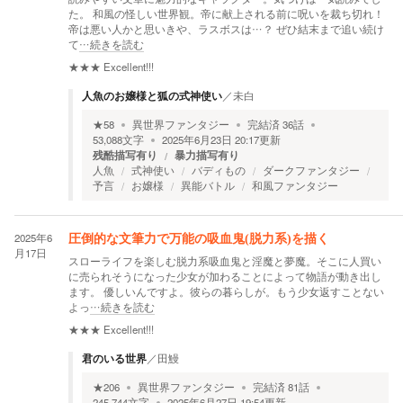
た。 和風の怪しい世界観。帝に献上される前に呪いを裁ち切れ！
帝は悪い人かと思いきや、ラスボスは…？ ぜひ結末まで追い続け
て
…続きを読む
★★★
Excellent!!!
人魚のお嬢様と狐の式神使い
／
未白
★
58
異世界ファンタジー
完結済
36
話
53,088
文字
2025年6月23日 20:17
更新
残酷描写有り
暴力描写有り
人魚
式神使い
バディもの
ダークファンタジー
予言
お嬢様
異能バトル
和風ファンタジー
2025年6
圧倒的な文筆力で万能の吸血鬼(脱力系)を描く
月17日
スローライフを楽しむ脱力系吸血鬼と淫魔と夢魔。そこに人買い
に売られそうになった少女が加わることによって物語が動き出し
ます。 優しいんですよ。彼らの暮らしが。もう少女返すことない
よっ
…続きを読む
★★★
Excellent!!!
君のいる世界
／
田鰻
★
206
異世界ファンタジー
完結済
81
話
245,744
文字
2025年6月27日 19:54
更新