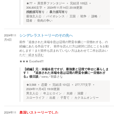
★
77
異世界ファンタジー
完結済
100
話
306,800
文字
2024年11月14日 20:06
更新
残酷描写有り
暴力描写有り
最強主人公
バイオレンス
王国
戦争
謀略
隠者
骨肉の争い
2024年11
シンデレラストーリーのその先へ
月4日
前作「追放された末端令息は辺境の野蛮令嬢に一目惚れする」の
続編にあたる作品です。 前作を読んだ方は絶対に読むことをお勧
めします！まだ前作も読まれていない方はあわせて二作お読みい
ただ
…続きを読む
★★★
Excellent!!!
【続編】元・末端令息ですが、最強妻と辺境で幸せに暮らしま
す！ 『追放された末端令息は辺境の野蛮令嬢に一目惚れす
る』後日談
／
sana／朝森さな
★
3,568
恋愛
完結済
101
話
277,777
文字
2024年11月4日 19:00
更新
男主人公
年上ヒロイン
夫婦
溺愛
スローライフ
出産
子育て
カクヨムオンリー
2024年11
奥深いストーリーでした