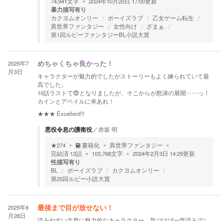
74,941
文字
2024年10月20日 17:00
更新
暴力描写有り
カクヨムオンリー
ボーイズラブ
乙女ゲーム転生
異世界ファンタジー
女性向け
ざまぁ
第1回ルビーファンタジーBL小説大賞
2025年7
めちゃくちゃ良かった！
月3日
キャラクターが魅力的でしたがストーリーもよく練られていて最
高でした。
10話ラストで😨となりましたが、そこからが怒涛の展開……っ！
カインとアベイルに幸あれ！
★★★
Excellent!!!
悪役令息の護衛役
／
赤坂 明
★
274
書籍化
異世界ファンタジー
完結済
13
話
103,768
文字
2024年2月3日 14:29
更新
性描写有り
BL
ボーイズラブ
カクヨムオンリー
第25回ルビー小説大賞
2025年6
最後まで目が放せない！
月28日
読みやすい文章に魅力的なキャラクター。気づけば一気読みでし