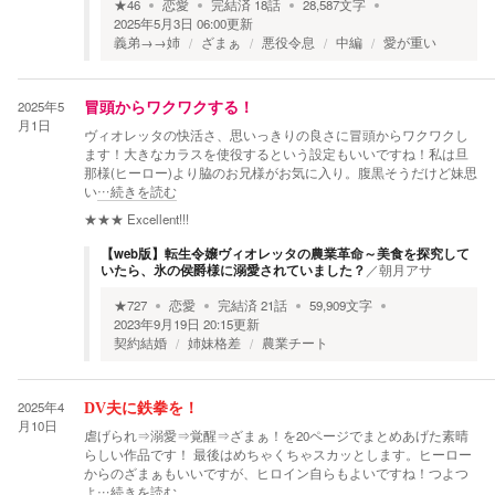
★
46
恋愛
完結済
18
話
28,587
文字
2025年5月3日 06:00
更新
義弟→→姉
ざまぁ
悪役令息
中編
愛が重い
2025年5
冒頭からワクワクする！
月1日
ヴィオレッタの快活さ、思いっきりの良さに冒頭からワクワクし
ます！大きなカラスを使役するという設定もいいですね！私は旦
那様(ヒーロー)より脇のお兄様がお気に入り。腹黒そうだけど妹思
い
…続きを読む
★★★
Excellent!!!
【web版】転生令嬢ヴィオレッタの農業革命～美食を探究して
いたら、氷の侯爵様に溺愛されていました？
／
朝月アサ
★
727
恋愛
完結済
21
話
59,909
文字
2023年9月19日 20:15
更新
契約結婚
姉妹格差
農業チート
2025年4
DV夫に鉄拳を！
月10日
虐げられ⇒溺愛⇒覚醒⇒ざまぁ！を20ページでまとめあげた素晴
らしい作品です！ 最後はめちゃくちゃスカッとします。ヒーロー
からのざまぁもいいですが、ヒロイン自らもよいですね！つよつ
よ
…続きを読む