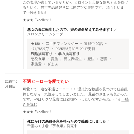
この表現が適しているかと)が、ヒロインと天使な娘ちゃんを虐げ
るという、異世界恋愛好きには胸アツな展開です。 清々しいま
で
…続きを読む
★★★
Excellent!!!
悪女の母に転生したので、娘の運命変えてみせます！
／
メロンクリームソーダ
★
180
異世界ファンタジー
連載中
29
話
174,785
文字
2025年5月30日 22:47
更新
残酷描写有り
暴力描写有り
悪役令嬢
貴族
異世界転生
魔法
恋愛
家族愛
ざまぁ
2025年5
不遇ヒーローを愛でたい
月18日
可愛くて一途な不遇ヒーロー！！ 理想的な物語を見つけて狂喜乱
舞しながら一気読みしてしまいました。 最後のざまぁも良かった
です。 やはりクソ兄貴には鉄槌を下したいですからね。(｀ε´
…続
きを読む
★★★
Excellent!!!
死にかけの悪役令息を拾ったので義弟にしました
／
千堂みくま@『芋令嬢』発売中