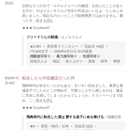
月2日
以前なろうの方で「ルチルクォーツの戴冠」を読んだことがあり
ますが、やはりエノキスルメ先生の作品はいいなぁ…としみじみ
思いました。戦記ものということで勧善懲悪ではありません。勝
った方
…続きを読む
★★★
Excellent!!!
フリードリヒの戦場
／
エノキスルメ
★
2,081
異世界ファンタジー
完結済
194
話
770,802
文字
2026年6月21日 20:00
更新
残酷描写有り
暴力描写有り
性描写有り
現地主人公
戦記
成り上がり
貴族
戦争
軍師
2024年10
転生したら中臣鎌足だった件
月18日
飛鳥時代が好きだったのもあり、すいすい読めました。暴君な葛
城皇子でしたがどこか憎めず、可愛らしさすら感じるのは、鎌足
に完全に共感してしまったからでしょうか。ラストページまで読
み、二
…続きを読む
★★★
Excellent!!!
飛鳥時代に転生した僕は 愛する皇子に命を捧げる
／
桃園沙里
★
9
歴史・時代・伝奇
完結済
52
話