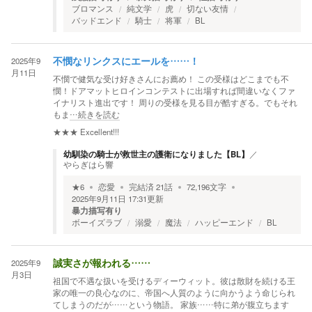
ブロマンス
純文学
虎
切ない友情
バッドエンド
騎士
将軍
BL
2025年9
不憫なリンクスにエールを……！
月11日
不憫で健気な受け好きさんにお薦め！ この受様はどこまでも不
憫！ドアマットヒロインコンテストに出場すれば間違いなくファ
イナリスト進出です！ 周りの受様を見る目が酷すぎる。でもそれ
もま
…続きを読む
★★★
Excellent!!!
幼馴染の騎士が救世主の護衛になりました【BL】
／
やらぎはら響
★
6
恋愛
完結済
21
話
72,196
文字
2025年9月11日 17:31
更新
暴力描写有り
ボーイズラブ
溺愛
魔法
ハッピーエンド
BL
2025年9
誠実さが報われる……
月3日
祖国で不遇な扱いを受けるディーウィット。彼は散財を続ける王
家の唯一の良心なのに、帝国へ人質のように向かうよう命じられ
てしまうのだが……という物語。 家族……特に弟が腹立ちます