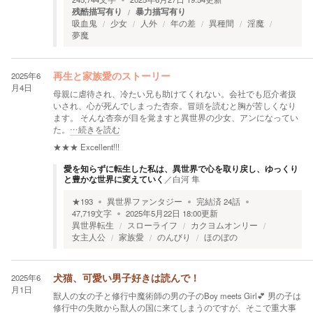
残酷描写有り
暴力描写有り
吸血鬼
少女
人外
年の差
異種間
淫魔
夢魔
2025年6
再生と家族愛のストーリー
月4日
母親に虐待され、冷たい兄も助けてくれない。会社でも厄介者扱
いされ、心が死んでしまった杏奈。冒頭を読むと胸が苦しくなり
ます。 そんな杏奈が目を覚ますと異世界の少女、アンになってい
た。
…続きを読む
★★★
Excellent!!!
愛を知らずに転生した私は、異世界で心を取り戻し、ゆっくり
と豊かな世界に変えていく
／
白河 隼
★
193
異世界ファンタジー
完結済
24
話
47,719
文字
2025年5月22日 18:00
更新
異世界転生
スローライフ
カクヨムオンリー
女主人公
家族愛
のんびり
ほのぼの
2025年6
犬猫、可愛い男子好きは読んで！
月1日
獣人の女の子と修行中魔術師の男の子のBoy meets Girl💕 男の子は
修行中の失敗から獣人の国に来てしまうのですが、そこで重大事