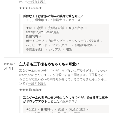
が、ち
…続きを読む
★★★
Excellent!!!
孤独な王子は部族の青年の献身で愛を知る
／
ミドリ／緑虫@コミュ障騎士コミカライズ
★
67
恋愛
完結済
42
話
83,475
文字
2025年10月7日 06:00
更新
性描写有り
ボーイズラブ
第2回ルビーファンタジーBL小説大賞
ハッピーエンド
ファンタジー
部族青年攻め
不憫王子受け
シリアス
溺愛
2025年7
主人公も王子様もめちゃくちゃ可愛い
月13日
乙女ゲームのモブ転生ですが、モブなのに可愛すぎる。「いたい
のいたいのとんでけ～」が可愛いすぎて悶えます。王子様もとこ
ろどころで主人公への気持ちが見えて、そこでもまたキュンキュ
ンです
…続きを読む
★★★
Excellent!!!
乙女ゲームの世界にモブ転生したようですが、始まる前に王子
がドロップアウトしました
／
藤原チワ子
★
2,202
書籍化
恋愛
完結済
29
話