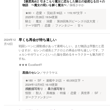
【糖度高め】引きこもり魔女に恋をした騎士の徒然なる日々の
物語 〜魔女の呪いを解く魔法〜
／
保桜さやか
★
80
恋愛
完結済
90
話
119,197
文字
2025年1月28日 19:54
更新
騎士
魔女
溺愛
第25回角川ビーンズ小説大賞
テーマ部門
恋愛
ファンタジー
甘々
2024年12
早くも再会が待ち遠しい
月12日
戦闘シーンに躍動感があって素晴らしい。まだ物語は序盤だと思
いますが、セレンの成長とアクロとの再会が待ち遠しいです。フ
ォルンやガウェインといった脇を固めるキャラクターも魅力的で
すね。
★★★
Excellent!!!
黒猫のセレン
／
サクラヤエ
★
180
SF
連載中
21
話
60,000
文字
2024年12月9日 16:18
更新
残酷描写有り
暴力描写有り
怪獣
獣人
異種族
特撮
恋愛
異世界
SF
ダークファンタジー