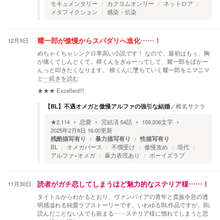
モキュメンタリー
カクヨムオンリー
ネットロア
メタフィクション
感染・伝染
12月9日
耀一郎が傲慢からスパダリへ進化……！
めちゃくちゃシンクロ率高い小説です！ なので、最初はもぅ、胸
が痛くてしんどくて。樟くんをぎゅーってして、耀一郎をぽかー
んっと叩きたくなります。 樟くんに墜ちていく耀一郎をニマニマ
と
…続きを読む
★★★
Excellent!!!
【BL】不遇オメガと傲慢アルファの強引な結婚
／
椎名サクラ
★
2,114
恋愛
完結済
54
話
159,206
文字
2025年2月8日 16:00
更新
残酷描写有り
暴力描写有り
性描写有り
BL
オメガバース
不憫受け
傲慢攻め
現代
アルファ×オメガ
暴力表現あり
ボーイズラブ
11月30日
読者がガチ恋してしまうほど魅力的なステリア様……！
タイトルからわかるとおり、ヴァンパイアの青年と貴族令息の透
明感溢れる純愛ラブストーリーです。いわゆるBL作品ですが、BL
読んだことない人でも嵌まる……ステリア様に惚れてしまうと思