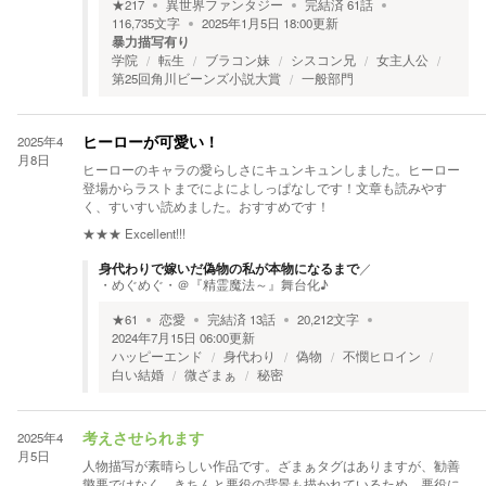
★
217
異世界ファンタジー
完結済
61
話
116,735
文字
2025年1月5日 18:00
更新
暴力描写有り
学院
転生
ブラコン妹
シスコン兄
女主人公
第25回角川ビーンズ小説大賞
一般部門
2025年4
ヒーローが可愛い！
月8日
ヒーローのキャラの愛らしさにキュンキュンしました。ヒーロー
登場からラストまでによによしっぱなしです！文章も読みやす
く、すいすい読めました。おすすめです！
★★★
Excellent!!!
身代わりで嫁いだ偽物の私が本物になるまで
／
・めぐめぐ・＠『精霊魔法～』舞台化♪
★
61
恋愛
完結済
13
話
20,212
文字
2024年7月15日 06:00
更新
ハッピーエンド
身代わり
偽物
不憫ヒロイン
白い結婚
微ざまぁ
秘密
2025年4
考えさせられます
月5日
人物描写が素晴らしい作品です。ざまぁタグはありますが、勧善
懲悪ではなく、きちんと悪役の背景も描かれているため、悪役に