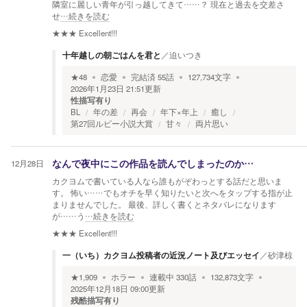
隣室に麗しい青年が引っ越してきて……？ 現在と過去を交差さ
せ
…続きを読む
★★★
Excellent!!!
十年越しの朝ごはんを君と
／
迫いつき
★
48
恋愛
完結済
55
話
127,734
文字
2026年1月23日 21:51
更新
性描写有り
BL
年の差
再会
年下×年上
癒し
第27回ルビー小説大賞
甘々
両片思い
12月28日
なんで夜中にこの作品を読んでしまったのか…
カクヨムで書いている人なら誰もがぞわっとする話だと思いま
す。 怖い……でもオチを早く知りたいと次へをタップする指が止
まりませんでした。 最後、詳しく書くとネタバレになります
が……う
…続きを読む
★★★
Excellent!!!
一（いち）カクヨム投稿者の近況ノート及びエッセイ
／
砂津椋
★
1,909
ホラー
連載中
330
話
132,873
文字
2025年12月18日 09:00
更新
残酷描写有り