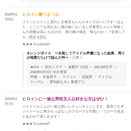
2025年2
ヒロイン癖つよつよ
月9日
メインヒロインと思わしき東雲ちゃんのキャラがいいです！ほん
と、どこにでも現れるし掲示板にもいるし🤣東雲ちゃんと神坂く
んの恋愛はGLになるのか、男の娘の場合、NLなのか！？女装して
も
…続きを読む
★★★
Excellent!!!
オレンジボイス 〜女装してアイドル声優になった結果、周り
が地雷だらけで詰んだ件〜
／
乙希々
★
816
現代ドラマ
連載中
137
話
265,959
文字
2026年8月3日 18:31
更新
声優
女装男子
ラブコメ
芸能界
アイドル
ヤンデレ
変則的なＢＬ要素アリ
2025年2
ヒロインに一途な男性主人公好きな方はぜひ！
月7日
ジャドールくんの一途な想いにキュンキュンします。最高です💕
ジャドールに押されっぱなしのフローラも可愛い！フローラ視点
とあわせて楽しめます！
★★★
Excellent!!!