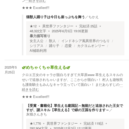
ン
…続きを読む
★★★
Excellent!!!
猫獣人踊り子は今日も崖っぷちを舞う
／
ちかえ
★
12
異世界ファンタジー
完結済
25
話
48,322
文字
2025年6月5日 19:05
更新
暴力描写有り
女主人公
獣人
インドネシア風異世界のつもり
シリアス
踊り子
恋愛
カクヨムオンリー
AI補助利用
2025年5
🌿めちゃくちゃ草生える🌿
月25日
クロエ王女のキャラが面白ろすぎて大草原www 草生えるスキルの
せいで追放されちゃいますが、ここからが面白い！ 村人も遊牧民
も護衛騎士もみんなキャラ立っていて面白い！ まだあらすじの
…
続きを読む
★★★
Excellent!!!
【受賞・書籍化】草生える建国記～無能だと追放された王女で
すが、謎スキル【草生える】で緑の王国を作ります～
／
灰猫さんきち
★
1,776
異世界ファンタジー
完結済
119
話
292,904
文字
2025年12月3日 12:12
更新