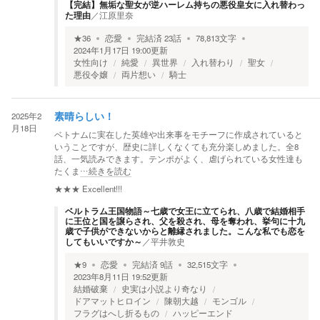
【完結】無垢な聖女が逆ハーレム持ちの悪役皇女に入れ替わっ
た理由
／
江原里奈
★
36
恋愛
完結済
23
話
78,813
文字
2024年1月17日 19:00
更新
女性向け
純愛
異世界
入れ替わり
聖女
悪役令嬢
両片想い
騎士
2025年2
素晴らしい！
月18日
ベトナムに実在した英雄や出来事をモチーフに作成されていると
いうことですが、歴史に詳しくなくても充分楽しめました。全8
話、一気読みできます。テンポがよく、虐げられている女性達も
たくま
…続きを読む
★★★
Excellent!!!
ベルトラム王国物語～七歳で女王に立てられ、八歳で結婚相手
に王位と国を譲らされ、父を殺され、母を奪われ、挙句に十九
歳で子供ができないからと離縁されました。こんな私でも恋を
してもいいですか～
／
平井敦史
★
9
恋愛
完結済
9
話
32,515
文字
2023年8月11日 19:52
更新
結婚破棄
史実は小説より奇なり
ドアマットヒロイン
陳朝大越
モンゴル
フラグはへし折るもの
ハッピーエンド