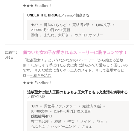
★★★
Excellent!!!
UNDER THE BRIDGE
／
sana／朝森さな
★
87
魔法のiらんど
完結済
2
話
1,887
文字
2025年3月10日 22:22
更新
動物
またね、大好き
カクヨムオンリー
2025年3
傷ついた女の子が愛されるストーリーに胸キュンです！
月8日
「獣姦聖女！」というなかなかのパワーワードから始まる追放
劇！ しかしそう呼ばれた少女は実に清らかで可愛らしく優しいの
です。 そんな彼女に寄りそう二人のメイド。そして登場するヒー
ロー
…続きを読む
★★★
Excellent!!!
追放聖女は獣人王国のもふもふ王太子ともふ充生活を満喫する
／
宵宮祀花
★
39
異世界ファンタジー
完結済
38
話
88,786
文字
2024年8月7日 12:00
更新
残酷描写有り
異世界恋愛
純愛
聖女
メイド
獣人
もふもふ
ハッピーエンド
ざまぁ