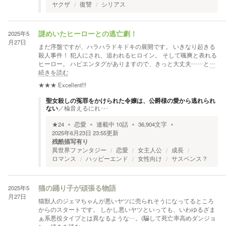
ヤクザ
復讐
シリアス
2025年5
謎めいたヒーローとの逃亡劇！
月27日
まだ序盤ですが、ハラハラドキドキの展開です。 いきなり起きる
殺人事件！ 犯人にされ、追われるヒロイン。 そして颯爽と表れる
ヒーロー。 ハピエンタグがありますので、きっと大丈夫……と
…
続きを読む
★★★
Excellent!!!
聖女殺しの冤罪をかけられた令嬢は、公爵様の愛から逃れられ
ない
／
楡音えるにれ･-･
★
24
恋愛
連載中
10
話
36,904
文字
2025年6月23日 23:55
更新
残酷描写有り
異世界ファンタジー
恋愛
女主人公
成長
ロマンス
ハッピーエンド
女性向け
サスペンス？
2025年5
猫の踊り子が頑張る物語
月27日
猫獣人のジェマちゃんが悪いヤツに売られそうになってるところ
からのスタートです。 しかし悪いヤツといっても、いわゆるざま
ぁ系悪役タイプとは異なるような…。(騙して死亡率高めダンジョ