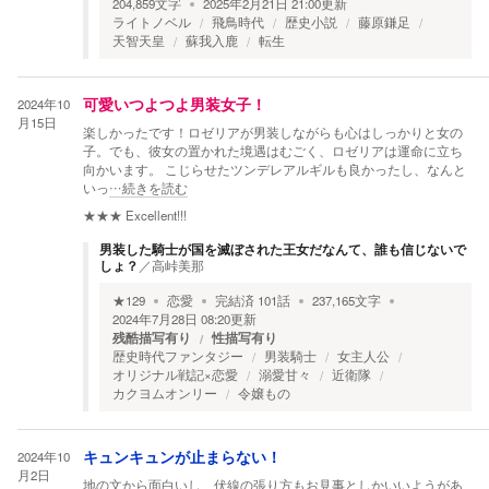
204,859
文字
2025年2月21日 21:00
更新
ライトノベル
飛鳥時代
歴史小説
藤原鎌足
天智天皇
蘇我入鹿
転生
2024年10
可愛いつよつよ男装女子！
月15日
楽しかったです！ロゼリアが男装しながらも心はしっかりと女の
子。でも、彼女の置かれた境遇はむごく、ロゼリアは運命に立ち
向かいます。 こじらせたツンデレアルギルも良かったし、なんと
いっ
…続きを読む
★★★
Excellent!!!
男装した騎士が国を滅ぼされた王女だなんて、誰も信じないで
しょ？
／
高峠美那
★
129
恋愛
完結済
101
話
237,165
文字
2024年7月28日 08:20
更新
残酷描写有り
性描写有り
歴史時代ファンタジー
男装騎士
女主人公
オリジナル戦記×恋愛
溺愛甘々
近衛隊
カクヨムオンリー
令嬢もの
2024年10
キュンキュンが止まらない！
月2日
地の文から面白いし、伏線の張り方もお見事としかいいようがあ