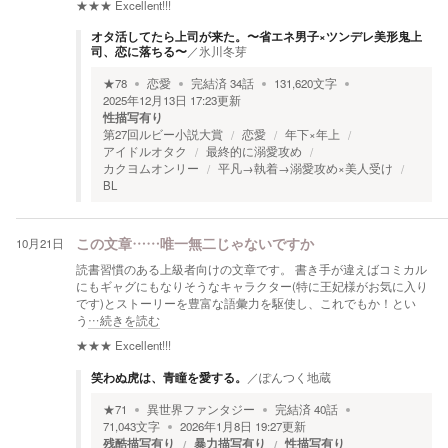
★★★
Excellent!!!
オタ活してたら上司が来た。〜省エネ男子×ツンデレ美形鬼上
司、恋に落ちる〜
／
氷川冬芽
★
78
恋愛
完結済
34
話
131,620
文字
2025年12月13日 17:23
更新
性描写有り
第27回ルビー小説大賞
恋愛
年下×年上
アイドルオタク
最終的に溺愛攻め
カクヨムオンリー
平凡→執着→溺愛攻め×美人受け
BL
10月21日
この文章……唯一無二じゃないですか
読書習慣のある上級者向けの文章です。 書き手が違えばコミカル
にもギャグにもなりそうなキャラクター(特に王妃様がお気に入り
です)とストーリーを豊富な語彙力を駆使し、これでもか！とい
う
…続きを読む
★★★
Excellent!!!
笑わぬ虎は、青瞳を愛する。
／
ぽんつく地蔵
★
71
異世界ファンタジー
完結済
40
話
71,043
文字
2026年1月8日 19:27
更新
残酷描写有り
暴力描写有り
性描写有り