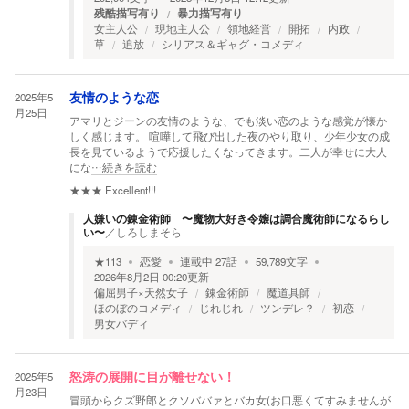
残酷描写有り
暴力描写有り
女主人公
現地主人公
領地経営
開拓
内政
草
追放
シリアス＆ギャグ・コメディ
2025年5
友情のような恋
月25日
アマリとジーンの友情のような、でも淡い恋のような感覚が懐か
しく感じます。 喧嘩して飛び出した夜のやり取り、少年少女の成
長を見ているようで応援したくなってきます。二人が幸せに大人
にな
…続きを読む
★★★
Excellent!!!
人嫌いの錬金術師 〜魔物大好き令嬢は調合魔術師になるらし
い〜
／
しろしまそら
★
113
恋愛
連載中
27
話
59,789
文字
2026年8月2日 00:20
更新
偏屈男子×天然女子
錬金術師
魔道具師
ほのぼのコメディ
じれじれ
ツンデレ？
初恋
男女バディ
2025年5
怒涛の展開に目が離せない！
月23日
冒頭からクズ野郎とクソババァとバカ女(お口悪くてすみませんが