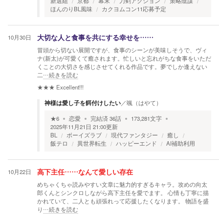
新選組
京都
幕末
刀剣アクション
策略陰謀
ほんのりBL風味
カクヨムコン11応募予定
10月30日
大切な人と食事を共にする幸せを……
冒頭から切ない展開ですが、食事のシーンが美味しそうで、ヴィ
ナ(新太)が可愛くて癒されます。忙しいと忘れがちな食事をいただ
くことの大切さを感じさせてくれる作品です。夢でしか逢えない
二
…続きを読む
★★★
Excellent!!!
神様は愛し子を餌付けしたい
／
颯（はやて）
★
6
恋愛
完結済
36
話
173,281
文字
2025年11月21日 21:00
更新
BL
ボーイズラブ
現代ファンタジー
癒し
飯テロ
異世界転生
ハッピーエンド
AI補助利用
10月22日
高下主任……なんて愛しい存在
めちゃくちゃ読みやすい文章に魅力的すぎるキャラ。攻めの向太
郎くんとシンクロしながら高下主任を愛でます。 心情も丁寧に描
かれていて、二人とも頑張れって応援したくなります。 物語を盛
り
…続きを読む