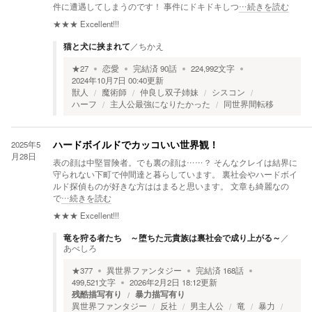
件に遭遇してしまうのです！ 事件にドキドキしつ
…続きを読む
★★★
Excellent!!!
猫と犬に挟まれて
／
ちかえ
★
27
恋愛
完結済
90
話
224,992
文字
2024年10月7日 00:40
更新
獣人
魔術師
仲良し双子姉妹
シスコン
ハーフ
主人公最強になりたかった
同世界間転移
2025年5
ハードボイルドでカッコいい世界観！
月28日
表の顔は中堅冒険者。でも裏の顔は……？ そんなクレイは結界に
守られない下町で仲間達と暮らしています。 裏社会やハードボイ
ルド探偵ものが好きな方ははまると思います。 文章も綺麗なの
で
…続きを読む
★★★
Excellent!!!
竜を狩る者たち ～堕ちた元貴族は裏社会で成り上がる～
／
あべしろ
★
377
異世界ファンタジー
完結済
168
話
499,521
文字
2026年2月2日 18:12
更新
残酷描写有り
暴力描写有り
異世界ファンタジー
反社
男主人公
竜
暴力