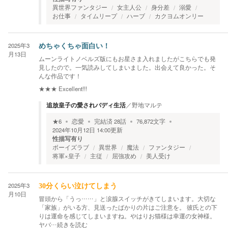
異世界ファンタジー
女主人公
身分差
溺愛
お仕事
タイムリープ
ハーブ
カクヨムオンリー
2025年3
めちゃくちゃ面白い！
月13日
ムーンライトノベルズ版にもお星さま入れましたがこちらでも発
見したので。一気読みしてしまいました。出会えて良かった。そ
んな作品です！
★★★
Excellent!!!
追放皇子の愛されバディ生活
／
野地マルテ
★
6
恋愛
完結済
28
話
76,872
文字
2024年10月12日 14:00
更新
性描写有り
ボーイズラブ
異世界
魔法
ファンタジー
将軍×皇子
主従
屈強攻め
美人受け
2025年3
30分くらい泣けてしまう
月10日
冒頭から「うっ……」と涙腺スイッチがきてしまいます。大切な
「家族」がいる方、見送ったばかりの片はご注意を。 彼氏との下
りは運命を感じてしまいますね。やはりお猫様は幸運の女神様。
ヤバ
…続きを読む