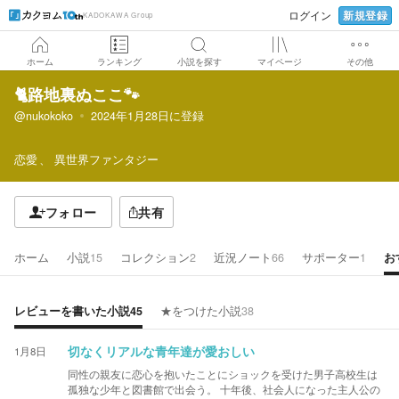
新規登録
ログイン
KADOKAWA Group
ホーム
ランキング
小説を探す
マイページ
その他
🐈️路地裏ぬここ🐾
@nukokoko
2024年1月28日
に登録
恋愛
異世界ファンタジー
フォロー
共有
ホーム
小説
15
コレクション
2
近況ノート
66
サポーター
1
お
レビューを書いた小説
45
★をつけた小説
38
1月8日
切なくリアルな青年達が愛おしい
同性の親友に恋心を抱いたことにショックを受けた男子高校生は
孤独な少年と図書館で出会う。 十年後、社会人になった主人公の