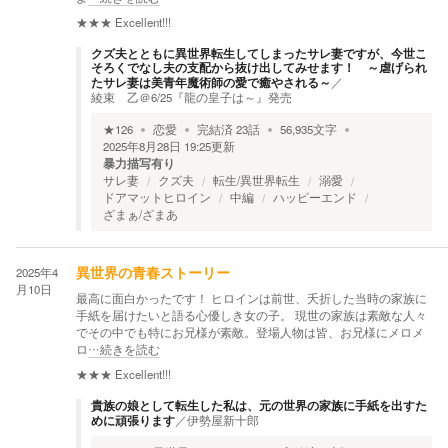
★★★
Excellent!!!
クズ夫とともに異世界転生してしまったサレ妻ですが、今世こ
そろくでなし夫の支配から抜け出してみせます！ ～虐げられ
たサレ妻は美青年魔術師の愛で癒やされる～
／
綾束 乙＠6/25『龍の皇子は～』発売
★
126
恋愛
完結済
23
話
56,935
文字
2025年8月28日 19:25
更新
暴力描写有り
サレ妻
クズ夫
転生/異世界転生
溺愛
ドアマットヒロイン
中編
ハッピーエンド
ざまぁ/ざまあ
2025年4
異世界の青春ストーリー
月10日
最高に面白かったです！ ヒロインは前世、夭折した当時の家族に
手紙を届けたいと語る心優しき女の子。 現世の家族は素敵な人々
でその中でも特にお兄様が素敵。登場人物は皆、お兄様にメロメ
ロ
…続きを読む
★★★
Excellent!!!
貴族の娘として転生した私は、元の世界の家族に手紙を出すた
めに頑張ります
／
伊勢屋新十郎