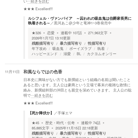
い
…続きを読む
★★★
Excellent!!!
ルシフェル・ヴァンパイア ～囚われの吸血鬼は伯爵家長男に
執着される～
／
黒河あこ@少年と竜神1~3巻発売中
★
326
恋愛
連載中
107
話
271,963
文字
2026年1月7日 13:10
更新
残酷描写有り
暴力描写有り
性描写有り
年下攻め
吸血鬼
ボーイズラブ
執着
ハッピーエンド
溺愛
BL
カクヨムオンリー
11月11日
和風ならではの色香
日本史に興味がない方でも新撰組という組織の名前は聞いたこと
あると思います。主人公は豪商という立場で幕末の複雑な政情に
絡み、新撰組幹部の沖田とも親交を深めていきます。 主人公の聡
明で
…続きを読む
★★★
Excellent!!!
【死か降伏か】
／
手塚エマ
★
45
歴史・時代・伝奇
連載中
74
話
85,885
文字
2025年11月15日 22:18
更新
残酷描写有り
暴力描写有り
性描写有り