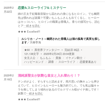
2025年2
恋愛&スローライフ&ミステリー
月22日
姉の王太子妃毒殺容疑から囚われの身になるヒロイン。でも幽閉
先は慣れれば楽園？可愛いもふもふさんも出てくるし、ヒーロー
はカッコいい。 ヒロインの職業は香職人。香りの描写から、読む
とア
…続きを読む
★★★
Excellent!!!
ルシリカ・ノート～幽閉された香職人は湖の孤島で真実を探し
ます
／
天柳李海
★
60
異世界ファンタジー
完結済
35
話
121,138
文字
2025年2月24日 23:04
更新
女主人公
もふもふ
貴族
イケメン騎士
ハッピーエンド
調香
スローライフ
恋愛要素あり
2025年2
清純派聖女が妖艶な皇女と入れ替わり！？
月19日
テンポがよく、すらすらと読めます。両片思いの胸キュンも押さ
えていて、ヒロインもヒーローも魅力的でした。でも私は脇キャ
ラを推してしまう傾向があるのでルドヴィカ様がイチ推しです！
妖艶で
…続きを読む
★★★
Excellent!!!