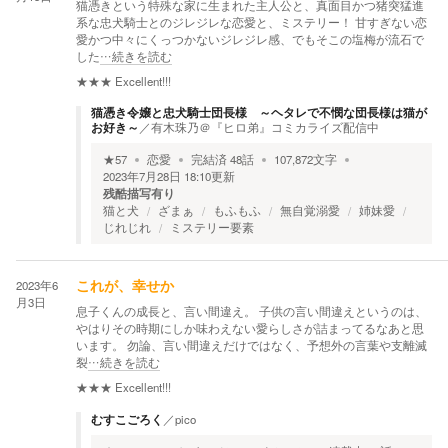
猫憑きという特殊な家に生まれた主人公と、真面目かつ猪突猛進
系な忠犬騎士とのジレジレな恋愛と、ミステリー！ 甘すぎない恋
愛かつ中々にくっつかないジレジレ感、でもそこの塩梅が流石で
した
…続きを読む
★★★
Excellent!!!
猫憑き令嬢と忠犬騎士団長様 ～ヘタレで不憫な団長様は猫が
お好き～
／
有木珠乃＠『ヒロ弟』コミカライズ配信中
★
57
恋愛
完結済
48
話
107,872
文字
2023年7月28日 18:10
更新
残酷描写有り
猫と犬
ざまぁ
もふもふ
無自覚溺愛
姉妹愛
じれじれ
ミステリー要素
2023年6
これが、幸せか
月3日
息子くんの成長と、言い間違え。 子供の言い間違えというのは、
やはりその時期にしか味わえない愛らしさが詰まってるなあと思
います。 勿論、言い間違えだけではなく、予想外の言葉や支離滅
裂
…続きを読む
★★★
Excellent!!!
むすこごろく
／
pico