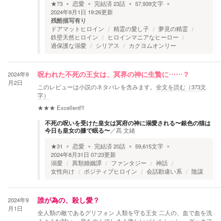
★
73
恋愛
完結済
23
話
57,939
文字
2024年9月1日 19:26
更新
残酷描写有り
ドアマットヒロイン
精霊の愛し子
夢見の精霊
鉄壁天然ヒロイン
ヒロインマニアなヒーロー
過保護な溺愛
シリアス
カクヨムオンリー
2024年9
呪われた不死の王女は、冥界の神に生贄に……？
月2日
このレビューは小説のネタバレを含みます。
全文を読む（
373
文
字）
★★★
Excellent!!!
不死の呪いを受けた皇女は冥府の神に溺愛される〜銀色の猫は
今日も皇女の膝で眠る〜
／
髙 文緒
★
31
恋愛
完結済
20
話
59,615
文字
2024年8月31日 07:23
更新
溺愛
異類婚姻譚
ファンタジー
神話
女性向け
ポジティブヒロイン
会話勘違い系
陰謀
2024年9
誰が為の、殺し愛？
月1日
全人類の敵であるグリフォン 人類を守る王女 二人の、血で血を洗