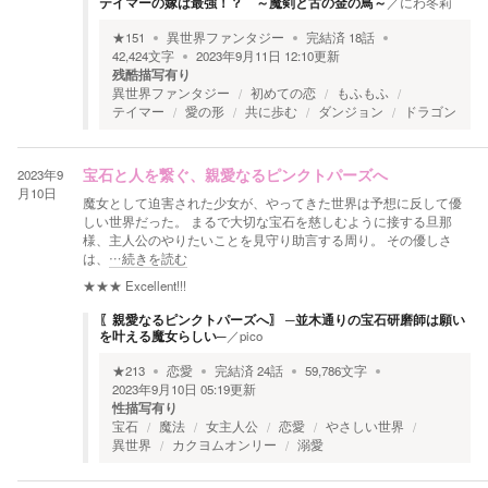
テイマーの嫁は最強！？ ～魔剣と古の金の鳥～
／
にわ冬莉
★
151
異世界ファンタジー
完結済
18
話
42,424
文字
2023年9月11日 12:10
更新
残酷描写有り
異世界ファンタジー
初めての恋
もふもふ
テイマー
愛の形
共に歩む
ダンジョン
ドラゴン
2023年9
宝石と人を繋ぐ、親愛なるピンクトパーズへ
月10日
魔女として迫害された少女が、やってきた世界は予想に反して優
しい世界だった。 まるで大切な宝石を慈しむように接する旦那
様、主人公のやりたいことを見守り助言する周り。 その優しさ
は、
…続きを読む
★★★
Excellent!!!
〖親愛なるピンクトパーズへ〗 ─並木通りの宝石研磨師は願い
を叶える魔女らしい─
／
pico
★
213
恋愛
完結済
24
話
59,786
文字
2023年9月10日 05:19
更新
性描写有り
宝石
魔法
女主人公
恋愛
やさしい世界
異世界
カクヨムオンリー
溺愛