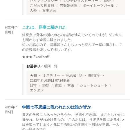
ハイファンタジー
シンデレラストーリー
結婚
こだわり世界観
異類婚姻譚
ボーイミーツガール
人外
女主人公
2023年7
これは、見事に騙された
月8日
妹視点で身体の弱い姉とのお話が進んでいくのですが、短いのに
も関わらず綺麗に騙されました。
短いお話なので、是非皆さんもちょっと読んで一緒に騙され、こ
の読後感を楽しんでほしいです。
★★★
Excellent!!!
お墓参り
／
成阿 悟
★
98
ミステリー
完結済
1
話
981
文字
2022年11月20日 07:24
更新
日常
姉妹
家族
掌編
ショートショート
エンタメ
2023年7
学園七不思議に呪われたのは誰か皆か
月5日
貴方の学校にもあっただろうか、 学園七不思議。 まことしやかに
囁かれ、紡がれ続けるもの。 このお話は、月波見学園にある七つ
目を知ってしまうと死に至る呪いの学園七不思議が主題。一人
の
…続きを読む