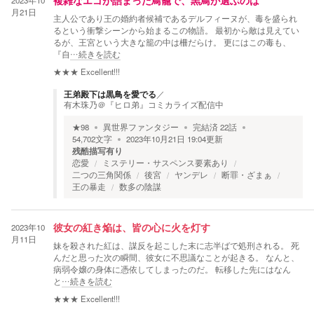
2023年10
複雑なエゴが詰まった鳥籠で、黒鳥が選ぶのは
月21日
主人公であり王の婚約者候補であるデルフィーヌが、毒を盛られ
るという衝撃シーンから始まるこの物語。 最初から敵は見えてい
るが、王宮という大きな籠の中は柵だらけ。 更にはこの毒も、
『自
…続きを読む
★★★
Excellent!!!
王弟殿下は黒鳥を愛でる
／
有木珠乃＠『ヒロ弟』コミカライズ配信中
★
98
異世界ファンタジー
完結済
22
話
54,702
文字
2023年10月21日 19:04
更新
残酷描写有り
恋愛
ミステリー・サスペンス要素あり
二つの三角関係
後宮
ヤンデレ
断罪・ざまぁ
王の暴走
数多の陰謀
2023年10
彼女の紅き焔は、皆の心に火を灯す
月11日
妹を殺された紅は、謀反を起こした末に志半ばで処刑される。 死
んだと思った次の瞬間、彼女に不思議なことが起きる。 なんと、
病弱令嬢の身体に憑依してしまったのだ。 転移した先にはなん
と
…続きを読む
★★★
Excellent!!!