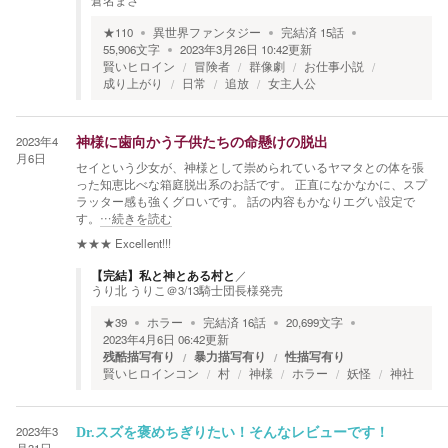
倉名まさ
★
110
異世界ファンタジー
完結済
15
話
55,906
文字
2023年3月26日 10:42
更新
賢いヒロイン
冒険者
群像劇
お仕事小説
成り上がり
日常
追放
女主人公
2023年4
神様に歯向かう子供たちの命懸けの脱出
月6日
セイという少女が、神様として崇められているヤマタとの体を張
った知恵比べな箱庭脱出系のお話です。 正直になかなかに、スプ
ラッター感も強くグロいです。 話の内容もかなりエグい設定で
す。
…続きを読む
★★★
Excellent!!!
【完結】私と神とある村と
／
うり北 うりこ＠3/13騎士団長様発売
★
39
ホラー
完結済
16
話
20,699
文字
2023年4月6日 06:42
更新
残酷描写有り
暴力描写有り
性描写有り
賢いヒロインコン
村
神様
ホラー
妖怪
神社
2023年3
Dr.スズを褒めちぎりたい！そんなレビューです！