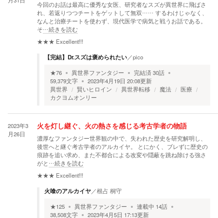
月31日
今回のお話は最高に優秀な女医、研究者なスズが異世界に飛ばさ
れ、若返りつつチートをゲットして無双…… するわけじゃなく、
なんと治療チートを使わず、現代医学で病気と戦うお話である。
そ
…続きを読む
★★★
Excellent!!!
【完結】Dr.スズは褒められたい
／
pico
★
76
異世界ファンタジー
完結済
30
話
59,379
文字
2023年4月19日 20:08
更新
異世界
賢いヒロイン
異世界転移
魔法
医療
カクヨムオンリー
2023年3
火を灯し継ぐ、火の熱さを感じる考古学者の物語
月26日
濃厚なファンタジー世界観の中で、失われた歴史を研究解明し、
後世へと継ぐ考古学者のアルカイヤ。 とにかく、ブレずに歴史の
痕跡を追い求め、また不都合による改変や隠蔽を跳ね除ける強さ
がと
…続きを読む
★★★
Excellent!!!
火喰のアルカイヤ
／
根占 桐守
★
125
異世界ファンタジー
連載中
14
話
38,508
文字
2023年4月5日 17:13
更新