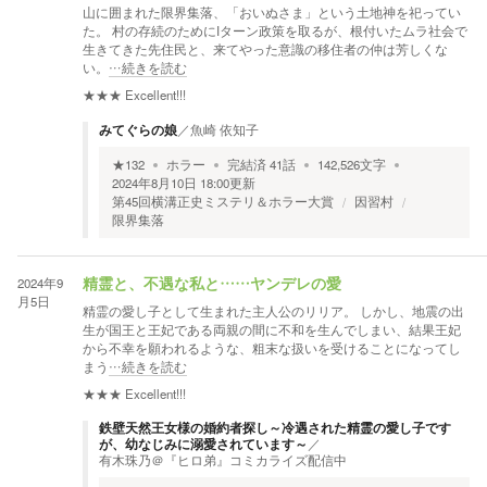
山に囲まれた限界集落、「おいぬさま」という土地神を祀ってい
た。 村の存続のためにIターン政策を取るが、根付いたムラ社会で
生きてきた先住民と、来てやった意識の移住者の仲は芳しくな
い。
…続きを読む
★★★
Excellent!!!
みてぐらの娘
／
魚崎 依知子
★
132
ホラー
完結済
41
話
142,526
文字
2024年8月10日 18:00
更新
第45回横溝正史ミステリ＆ホラー大賞
因習村
限界集落
2024年9
精霊と、不遇な私と……ヤンデレの愛
月5日
精霊の愛し子として生まれた主人公のリリア。 しかし、地震の出
生が国王と王妃である両親の間に不和を生んでしまい、結果王妃
から不幸を願われるような、粗末な扱いを受けることになってし
まう
…続きを読む
★★★
Excellent!!!
鉄壁天然王女様の婚約者探し～冷遇された精霊の愛し子です
が、幼なじみに溺愛されています～
／
有木珠乃＠『ヒロ弟』コミカライズ配信中