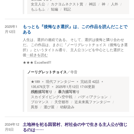
女主人公
カクヨムネクスト賞
神話
神
人外
もふもふ
短編
戦記
2025年1
もっとも『後悔なき選択』は、この作品を読んだことで
月12日
ある
人生は、選択の連続である。 そして、選択は後悔と隣り合わせ
だ。 この作品は、まさに『ノーリグレットチョイス（後悔なき選
択）』というタイトル通り、 主人公コンビを中心とした選択と
後
…続きを読む
★★★
Excellent!!!
ノーリグレットチョイス
／
寺音
★
189
現代ファンタジー
完結済
42
話
135,676
文字
2025年1月12日 17:00
更新
残酷描写有り
暴力描写有り
スカイダイビング×空中戦
バディ/アクション
ブロマンス
天空都市
近未来風ファンタジー
異形
運び屋
幼馴染み
2024年12
土地神を祀る因習村、村社会の中で生きる主人公が信じ
月5日
るのは……