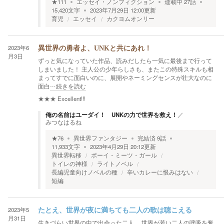
★
111
エッセイ・ノンフィクション
連載中
27
話
15,420
文字
2023年7月29日 12:00
更新
育児
エッセイ
カクヨムオンリー
2023年6
異世界の勇者よ、UNKと共にあれ！
月3日
ずっと気になっていた作品、読みだしたら一気に最後まで行って
しまいました！ 主人公の少年らしさも、またこの特殊スキルも相
まってすでに面白いのに、展開やネーミングセンスが壮大なのに
面白
…続きを読む
★★★
Excellent!!!
俺の名前はユーダイ！ UNKの力で世界を救え！
／
みつなはるね
★
76
異世界ファンタジー
完結済
9
話
11,933
文字
2023年4月29日 20:12
更新
異世界転移
ボーイ・ミーツ・ガール
トイレの神様
ライトノベル
長編児童向けノベルの種
辛いカレーに恨みはない
短編
2023年5
たとえ、世界が夜に満ちても二人の歌は聴こえる
月31日
生きづらい世界の中で出会った二人。 世界が若い二人の呼吸を奪