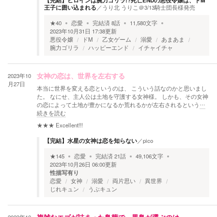
【完結】ヒロインは腕力ゴリラ!?死亡ENDの悪役令嬢は、ドM
王子に囲い込まれる
／
うり北 うりこ＠3/13騎士団長様発売
★
40
恋愛
完結済
8
話
11,580
文字
2023年10月31日 17:38
更新
悪役令嬢
ドM
乙女ゲーム
溺愛
あまあま
腕力ゴリラ
ハッピーエンド
イチャイチャ
2023年10
女神の恋は、世界を左右する
月27日
本当に世界を変える恋というのは、 こういう話なのかと思いまし
た。 なにせ、主人公は土地を守護する女神様。 しかも、その女神
の恋によって土地が豊かになるか荒れるかが左右されるという
…
続きを読む
★★★
Excellent!!!
【完結】水星の女神は恋を知らない
／
pico
★
145
恋愛
完結済
21
話
49,106
文字
2023年10月26日 06:00
更新
性描写有り
恋愛
女神
溺愛
両片思い
異世界
じれキュン
うぶキュン