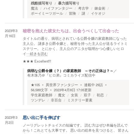
残酷描写有り
暴力描写有り
魔法
ハイファンタジー
考古学
錬金術
ボーイミーツガール
冒険
謎
イケオジ
2023年3
秘密を抱えた彼女たちは、出会うべくして出会った
月16日
タイトルの通り、病弱とされている公爵令嬢の家庭教師になった
主人公。 謎多き公爵令嬢と、秘密を持った主人公が送るライトミ
ステリー。 とにかく、主人公のアニタが聡明かつ心優しいヒロ
イ
…続きを読む
★★★
Excellent!!!
病弱な公爵令嬢（？）の家庭教師 ～その正体は？～
／
有木珠乃＠『ヒロ弟』コミカライズ配信中
★
105
異世界ファンタジー
連載中
29
話
56,589
文字
2023年4月8日 17:05
更新
学生家庭教師
魔女
女装
双子
初恋
ツンデレ
非百合
ミステリー要素
2023年3
思い出に手を伸ばす
月2日
ノーリグレットチョイスの短編です。 読む方はぜひ本編を読んで
から！これとても大事です。 思い出の絵本を見つけると、 皆さん