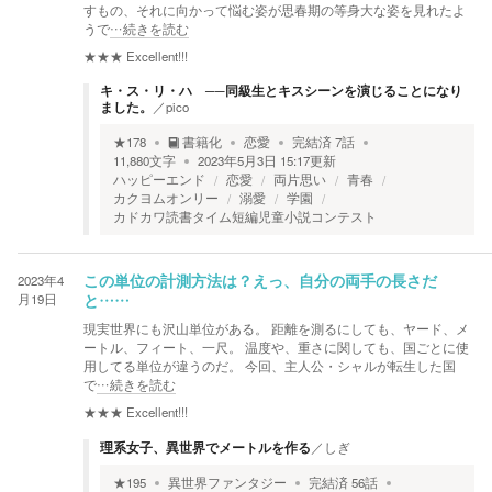
すもの、それに向かって悩む姿が思春期の等身大な姿を見れたよ
うで
…続きを読む
★★★
Excellent!!!
キ・ス・リ・ハ ──同級生とキスシーンを演じることになり
ました。
／
pico
★
178
書籍化
恋愛
完結済
7
話
11,880
文字
2023年5月3日 15:17
更新
ハッピーエンド
恋愛
両片思い
青春
カクヨムオンリー
溺愛
学園
カドカワ読書タイム短編児童小説コンテスト
2023年4
この単位の計測方法は？えっ、自分の両手の長さだ
月19日
と……
現実世界にも沢山単位がある。 距離を測るにしても、ヤード、メ
ートル、フィート、一尺。 温度や、重さに関しても、国ごとに使
用してる単位が違うのだ。 今回、主人公・シャルが転生した国
で
…続きを読む
★★★
Excellent!!!
理系女子、異世界でメートルを作る
／
しぎ
★
195
異世界ファンタジー
完結済
56
話