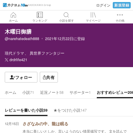
新規登録
ログイン
KADOKAWA Group
ホーム
ランキング
小説を探す
マイページ
その他
木曜日御膳
@narehatedeath888
2021年12月22日
に登録
現代ドラマ
異世界ファンタジー
drdrlife421
フォロー
共有
ホーム
小説
71
近況ノート
58
サポーター
1
おすすめレビュー
20
レビューを書いた小説
59
★をつけた小説
147
12月15日
さざなみの中、龍は眠る
本当に美しいとしか、言いようのない情景描写です。 文を読んで