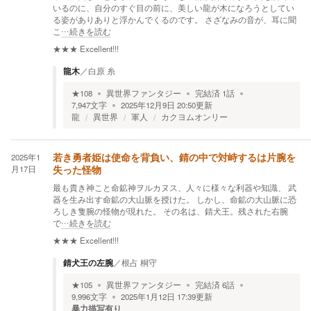
いるのに、自分のすぐ目の前に、美しい龍が木になろうとしてい
る姿がありありと浮かんでくるのです。 さざなみの音が、耳に聞
こ
…続きを読む
★★★
Excellent!!!
龍木
／
白原 糸
★
108
異世界ファンタジー
完結済
1
話
7,947
文字
2025年12月9日 20:50
更新
龍
異世界
軍人
カクヨムオンリー
2025年1
若き勇者姫は使命を背負い、錆の中で対峙するは片腕を
月17日
失った怪物
最も貴き神こと命鉱神ヲルカヌス、人々に様々な利器や知識、 武
器を生み出す命鉱の大山脈を授けた。 しかし、命鉱の大山脈に恐
ろしき隻腕の怪物が現れた。 その名は、錆犬王。残された右腕
で
…続きを読む
★★★
Excellent!!!
錆犬王の左腕
／
根占 桐守
★
105
異世界ファンタジー
完結済
6
話
9,996
文字
2025年1月12日 17:39
更新
暴力描写有り