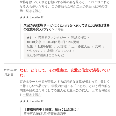
世界を救ってくれとお願いする神の姿を見ると、これこれこれと
なる人も多いだろう。 この作品も女神が二人の男たちに神の啓
示
…続きを読む
★★★
Excellent!!!
未完の英雄譚(サーガ)はうたわれる〜戻ってきた元英雄は世界
の歴史を変えに行く〜
／
寺音
★
81
異世界ファンタジー
完結済
4
話
10,001
文字
2024年1月3日 17:05
更新
転生
転移(召喚)
元英雄
三十路主人公
女神
やりなおし
友情(ブロマンス)
俺たちの冒険はここからだ
2023年12
なぜ、どうして。その理由は、友愛と信念が渦巻いてい
月24日
た。
百合ホラーと作者が得意とする幻想的な文章が相まって、美しく
て鬱くしい作品です。 学校内に起こる「いじめ」という現代的な
問題を目の当たりにしてる主人公と主人公の友人。 とても仲睦ま
じ
…続きを読む
★★★
Excellent!!!
【書籍発売中】睡蓮、願わくは永遠に
／
汐海有真(白木犀)@書籍発売中