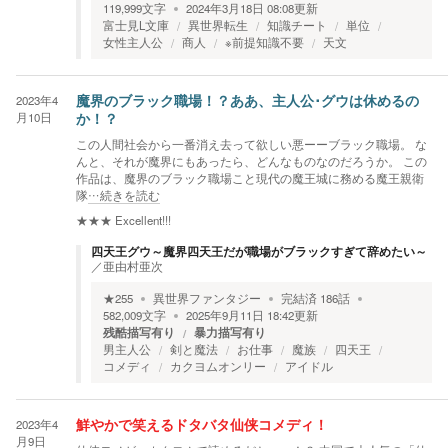
119,999
文字
2024年3月18日 08:08
更新
富士見L文庫
異世界転生
知識チート
単位
女性主人公
商人
※前提知識不要
天文
2023年4
魔界のブラック職場！？ああ、主人公･グウは休めるの
月10日
か！？
この人間社会から一番消え去って欲しい悪ーーブラック職場。 な
んと、それが魔界にもあったら、どんなものなのだろうか。 この
作品は、魔界のブラック職場こと現代の魔王城に務める魔王親衛
隊
…続きを読む
★★★
Excellent!!!
四天王グウ～魔界四天王だが職場がブラックすぎて辞めたい～
／
亜由村亜次
★
255
異世界ファンタジー
完結済
186
話
582,009
文字
2025年9月11日 18:42
更新
残酷描写有り
暴力描写有り
男主人公
剣と魔法
お仕事
魔族
四天王
コメディ
カクヨムオンリー
アイドル
2023年4
鮮やかで笑えるドタバタ仙侠コメディ！
月9日