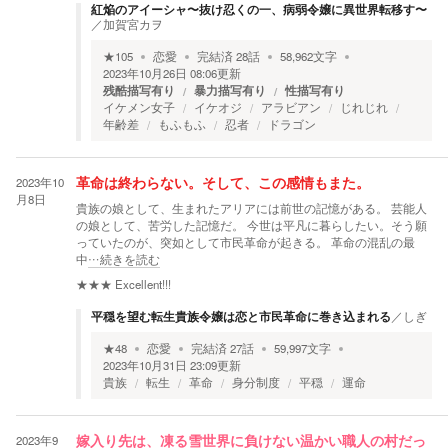
紅焔のアイーシャ〜抜け忍くの一、病弱令嬢に異世界転移す〜
／
加賀宮カヲ
★
105
恋愛
完結済
28
話
58,962
文字
2023年10月26日 08:06
更新
残酷描写有り
暴力描写有り
性描写有り
イケメン女子
イケオジ
アラビアン
じれじれ
年齢差
もふもふ
忍者
ドラゴン
2023年10
革命は終わらない。そして、この感情もまた。
月8日
貴族の娘として、生まれたアリアには前世の記憶がある。 芸能人
の娘として、苦労した記憶だ。 今世は平凡に暮らしたい。そう願
っていたのが、突如として市民革命が起きる。 革命の混乱の最
中
…続きを読む
★★★
Excellent!!!
平穏を望む転生貴族令嬢は恋と市民革命に巻き込まれる
／
しぎ
★
48
恋愛
完結済
27
話
59,997
文字
2023年10月31日 23:09
更新
貴族
転生
革命
身分制度
平穏
運命
2023年9
嫁入り先は、凍る雪世界に負けない温かい職人の村だっ