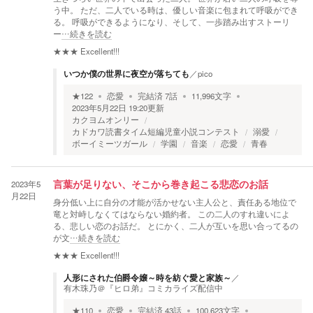
う中。 ただ、二人でいる時は、優しい音楽に包まれて呼吸ができ
る。 呼吸ができるようになり、そして、一歩踏み出すストーリ
ー
…続きを読む
★★★
Excellent!!!
いつか僕の世界に夜空が落ちても
／
pico
★
122
恋愛
完結済
7
話
11,996
文字
2023年5月22日 19:20
更新
カクヨムオンリー
カドカワ読書タイム短編児童小説コンテスト
溺愛
ボーイミーツガール
学園
音楽
恋愛
青春
2023年5
言葉が足りない、そこから巻き起こる悲恋のお話
月22日
身分低い上に自分の才能が活かせない主人公と、責任ある地位で
竜と対峙しなくてはならない婚約者。 この二人のすれ違いによ
る、悲しい恋のお話だ。 とにかく、二人が互いを思い合ってるの
が文
…続きを読む
★★★
Excellent!!!
人形にされた伯爵令嬢～時を紡ぐ愛と家族～
／
有木珠乃＠『ヒロ弟』コミカライズ配信中
★
110
恋愛
完結済
43
話
100,623
文字