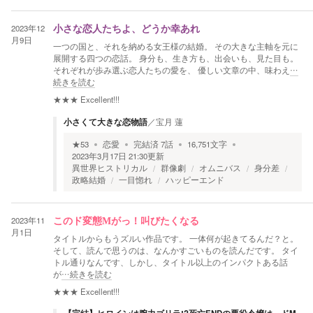
2023年12
小さな恋人たちよ、どうか幸あれ
月9日
一つの国と、それを納める女王様の結婚。 その大きな主軸を元に
展開する四つの恋話。 身分も、生き方も、出会いも、見た目も。
それぞれが歩み選ぶ恋人たちの愛を、 優しい文章の中、味わえ
…
続きを読む
★★★
Excellent!!!
小さくて大きな恋物語
／
宝月 蓮
★
53
恋愛
完結済
7
話
16,751
文字
2023年3月17日 21:30
更新
異世界ヒストリカル
群像劇
オムニバス
身分差
政略結婚
一目惚れ
ハッピーエンド
2023年11
このド変態Мがっ！叫びたくなる
月1日
タイトルからもうズルい作品です。 一体何が起きてるんだ？と。
そして、読んで思うのは、なんかすごいものを読んだです。 タイ
トル通りなんです、しかし、タイトル以上のインパクトある話
が
…続きを読む
★★★
Excellent!!!