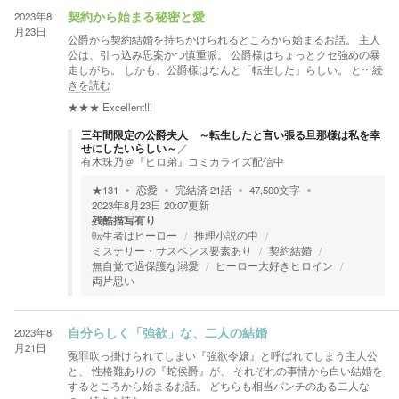
2023年8
契約から始まる秘密と愛
月23日
公爵から契約結婚を持ちかけられるところから始まるお話。 主人
公は、引っ込み思案かつ慎重派。 公爵様はちょっとクセ強めの暴
走しがち。 しかも、公爵樣はなんと「転生した」らしい。 と
…続
きを読む
★★★
Excellent!!!
三年間限定の公爵夫人 ～転生したと言い張る旦那様は私を幸
せにしたいらしい～
／
有木珠乃＠『ヒロ弟』コミカライズ配信中
★
131
恋愛
完結済
21
話
47,500
文字
2023年8月23日 20:07
更新
残酷描写有り
転生者はヒーロー
推理小説の中
ミステリー・サスペンス要素あり
契約結婚
無自覚で過保護な溺愛
ヒーロー大好きヒロイン
両片思い
2023年8
自分らしく「強欲」な、二人の結婚
月21日
冤罪吹っ掛けられてしまい『強欲令嬢』と呼ばれてしまう主人公
と、 性格難ありの『蛇侯爵』が、 それぞれの事情から白い結婚を
するところから始まるお話。 どちらも相当パンチのある二人な