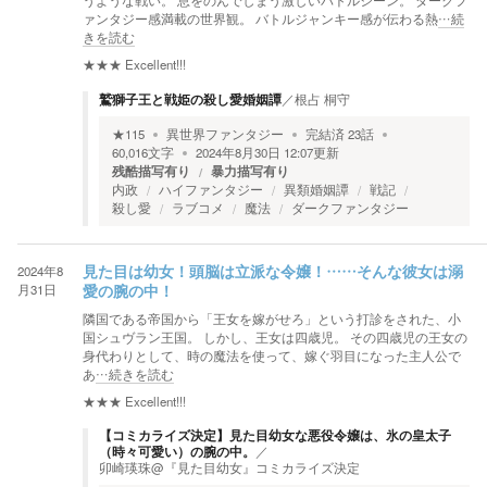
うような戦い。 息をのんでしまう激しいバトルシーン。 ダークフ
ァンタジー感満載の世界観。 バトルジャンキー感が伝わる熱
…続
きを読む
★★★
Excellent!!!
鷲獅子王と戦姫の殺し愛婚姻譚
／
根占 桐守
★
115
異世界ファンタジー
完結済
23
話
60,016
文字
2024年8月30日 12:07
更新
残酷描写有り
暴力描写有り
内政
ハイファンタジー
異類婚姻譚
戦記
殺し愛
ラブコメ
魔法
ダークファンタジー
2024年8
見た目は幼女！頭脳は立派な令嬢！……そんな彼女は溺
月31日
愛の腕の中！
隣国である帝国から「王女を嫁がせろ」という打診をされた、小
国シュヴラン王国。 しかし、王女は四歳児。 その四歳児の王女の
身代わりとして、時の魔法を使って、嫁ぐ羽目になった主人公で
あ
…続きを読む
★★★
Excellent!!!
【コミカライズ決定】見た目幼女な悪役令嬢は、氷の皇太子
（時々可愛い）の腕の中。
／
卯崎瑛珠@『見た目幼女』コミカライズ決定