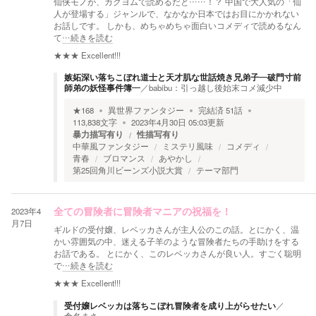
仙侠モノが、カクヨムで読めるだと……！？ 中国で大人気の「仙
人が登場する」ジャンルで、なかなか日本ではお目にかかれない
お話しです。 しかも、めちゃめちゃ面白いコメディで読めるなん
て
…続きを読む
★★★
Excellent!!!
嫉妬深い落ちこぼれ道士と天才肌な世話焼き兄弟子―破門寸前
師弟の妖怪事件簿―
／
babibu：引っ越し後始末コメ減少中
★
168
異世界ファンタジー
完結済
51
話
113,838
文字
2023年4月30日 05:03
更新
暴力描写有り
性描写有り
中華風ファンタジー
ミステリ風味
コメディ
青春
ブロマンス
あやかし
第25回角川ビーンズ小説大賞
テーマ部門
2023年4
全ての冒険者に冒険者マニアの祝福を！
月7日
ギルドの受付嬢、レベッカさんが主人公のこの話。とにかく、温
かい雰囲気の中、迷える子羊のような冒険者たちの手助けをする
お話である。 とにかく、このレベッカさんが良い人。すごく聡明
で
…続きを読む
★★★
Excellent!!!
受付嬢レベッカは落ちこぼれ冒険者を成り上がらせたい
／