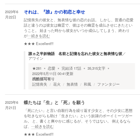
2023年6
それは、『誰』かの初恋と幸せ
月22日
記憶喪失の彼女と、無表情な彼の恋のお話。 しかし、普通の恋愛
話と違うのは彼女は幽霊で、彼はその幽霊を成仏させにきたとい
うこと。 始まった時から彼女がいつか成仏してしまう、終わり
が
…続きを読む
★★★
Excellent!!!
誰ヵ之半妖物語 名前と記憶を忘れた彼女と無表情な彼
／
アワイン
★
281
恋愛
完結済
17
話
35,315
文字
2022年5月11日 00:41
更新
残酷描写有り
記憶喪失
花火
無表情
和風
ファンタジー
2023年6
蝶たちは「生」と「死」を願う
月21日
「死にたい」と言い自殺行為を繰り返す少女と、その少女に悪態
を吐きながらも助け「生きたい」という奴隷のボーイミーツガー
ル。 と、書くと爽やかに感じるが、そうではない。 例えるなら
ば、
…続きを読む
★★★
Excellent!!!