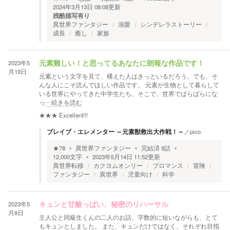
2024年3月13日 08:08
更新
残酷描写有り
異世界ファンタジー
溺愛
シンデレラストーリー
成長
癒し
家族
2023年5
元素難しい！と思ってるあなたに朗報な作品です！
月19日
元素という文字を見て、構えた人はきっといるだろう。でも、そ
んな人にこそ読んでほしい作品です。 元素が生物として暮らして
いる世界にやってきた中学生たち。そこで、世界でばらばらにな
っ
…続きを読む
★★★
Excellent!!!
ブレイブ・エレメンター ～元素獣救出大作戦！～
／
pico
★
78
異世界ファンタジー
完結済
9
話
12,000
文字
2023年5月14日 11:52
更新
異世界転移
カクヨムオンリー
ブロマンス
冒険
ファンタジー
異世界
児童向け
科学
2023年5
キュンと甘酸っぱい、秘密のリハーサル
月8日
主人公と同級生くんの二人のお話、字数的に短いながらも、とて
もキュンとしました。 また、キュンだけではなく、それぞれ目指