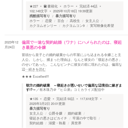
★
227
書籍化
ホラー
完結済
44
話
102,149
文字
2025年10月18日 19:39
更新
残酷描写有り
暴力描写有り
ホラー
恋愛
百合
高校生
女主人公
カクヨムオンリー
カクヨムコン9
実写映像化希望
2023年12
偏屈で一途な契約結婚（ワナ）にハメられたのは、寝起
月24日
き最悪の令嬢
冒頭から皇子との婚約破棄からの牢屋にぶち込まれる令嬢こと主
人公。 しかし、捕まった理由は、なんと彼女の「寝起きの悪さ」
のせいであった。 こんなピンチに彼女の前に現れたのは、偏屈な
辺
…続きを読む
★★★
Excellent!!!
朝方の婚約破棄 ～寝起きが悪いせいで偏屈な辺境伯に嫁ぎま
す!?～
／
有木珠乃＠『ヒロ弟』コミカライズ配信中
★
135
恋愛
完結済
50
話
117,618
文字
2025年3月2日 20:01
更新
暴力描写有り
女主人公
公爵令嬢
婚約破棄
寝起きの悪さはピカイチ
牢屋の中で取引
契約結婚
溺愛・執着
異世界