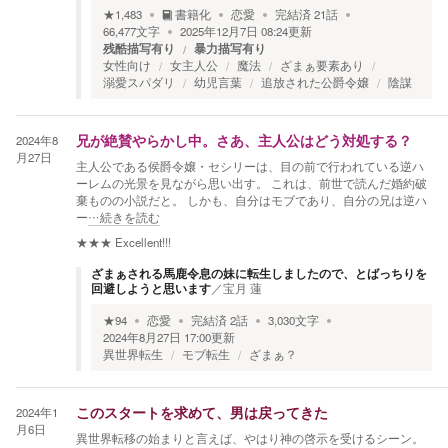
★
1,483
書籍化
恋愛
完結済
21
話
66,477
文字
2025年12月7日 08:24
更新
残酷描写有り
暴力描写有り
女性向け
女主人公
魔法
ざまぁ要素あり
溺愛スパダリ
幼児言葉
追放された公爵令嬢
陰謀
2024年8
兄が絶賛やらかし中。さあ、主人公はどう対処する？
月27日
主人公である侯爵令嬢・セシリーは、目の前で行われている逆ハ
ーレムの光景を見ながら思い出す。 これは、前世で読んだ婚約破
棄ものの小説だと。 しかも、自分はモブであり、自分の兄は逆ハ
ー
…続きを読む
★★★
Excellent!!!
ざまぁされる馬鹿令息の妹に転生しましたので、とばっちりを
回避しようと思います
／
宝月 蓮
★
94
恋愛
完結済
2
話
3,030
文字
2024年8月27日 17:00
更新
異世界転生
モブ転生
ざまぁ？
2024年1
このスタートを求めて、男は戻ってきた
月6日
異世界転移の始まりと言えば、やはり神の啓示を受けるシーン。