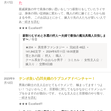
月17日
た
親戚家族の中で肩身の狭い思いをしつつ薪割りをしていたライサ
は、身体の弱い従姉妹に変わって、職人の村に嫁ぐところから始
まる今作。 このお話はとにかく、嫁入り先の人たちが皆いい人で
あ
…続きを読む
★★★
Excellent!!!
薪割りむすめと氷霜の狩人〜夫婦で最強の魔法具職人目指しま
す〜
／
寺音
★
204
異世界ファンタジー
完結済
49
話
141,842
文字
2024年8月11日 18:05
更新
雪と氷の国
狩人
職人
クール系女子×おおらか男子
コミカル
女性主人公
嫁入り
交際0日婚
2023年9
テンポ良い凸凹夫婦のラブコメアドベンチャー！
月12日
男装の騎士の主人公がとてもイケメンで、 極まってます！つよ
い！ つよいからこそ、旦那様に対してもなかなかにイケメンムー
ブをかますのが面白いです。 そんな主人公と旦那様のやり取り、
…続きを読む
★★★
Excellent!!!