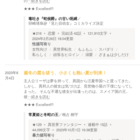
の
…続きを読む
★★★
Excellent!!!
毒吐き『蛇侯爵』の甘い呪縛
／
卯崎瑛珠@『見た目幼女』コミカライズ決定
★
216
恋愛
完結済
42
話
121,910
文字
2024年2月26日 18:04
更新
性描写有り
女性向け
異世界転生
もふもふ
スパダリ
私らしく
頑張るヒロイン
溺愛
ざまぁは少しだけ
2023年8
厳冬の霜を祓う、小さくも熱い夏が到来！
月4日
主人公リーザは夢を持って、異国から汪夏帝国へと渡ってきた。
しかし、異邦人の彼女は気づけば、見世物小屋の下僕になってし
まった。 そんな不運な彼女が出逢ったのは、スメイア国の王。
彼
…続きを読む
★★★
Excellent!!!
常夏姫と冬蛇の王
／
根占 桐守
★
129
異世界ファンタジー
連載中
15
話
44,099
文字
2023年10月1日 16:38
更新
暴力描写有り