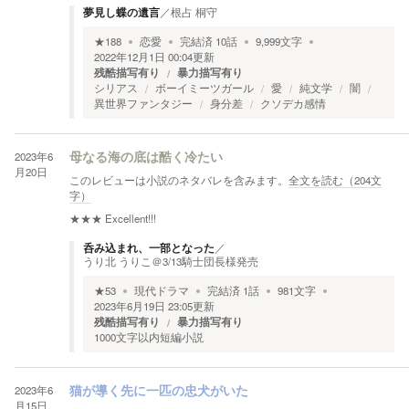
夢見し蝶の遺言
／
根占 桐守
★
188
恋愛
完結済
10
話
9,999
文字
2022年12月1日 00:04
更新
残酷描写有り
暴力描写有り
シリアス
ボーイミーツガール
愛
純文学
闇
異世界ファンタジー
身分差
クソデカ感情
2023年6
母なる海の底は酷く冷たい
月20日
このレビューは小説のネタバレを含みます。
全文を読む（
204
文
字）
★★★
Excellent!!!
呑み込まれ、一部となった
／
うり北 うりこ＠3/13騎士団長様発売
★
53
現代ドラマ
完結済
1
話
981
文字
2023年6月19日 23:05
更新
残酷描写有り
暴力描写有り
1000文字以内短編小説
2023年6
猫が導く先に一匹の忠犬がいた
月15日