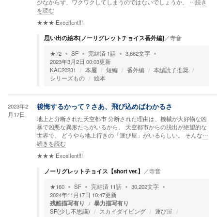
少なからず、ワクワクしてしまうのではないでしょうか。
…続き
を読む
★★★
Excellent!!!
思い出の絵本[ノーリグレットチョイス番外編]
／
寺音
★
72
SF
完結済
1
話
3,662
文字
2023年3月2日 00:03
更新
KAC20231
本屋
短編
番外編
本編読了推奨
シリーズもの
絵本
2023年2
後悔するかって？さあ、飛び込めばわかるさ
月17日
地上と分断された天空都市 分断された理由は、機械が大好物な凶
暴で凶悪な異形たちがいるから。 天空都市からの脱出が絶望的な
世界で、 どうやら地上行きの「運び屋」がいるらしい。 そんな
…
続きを読む
★★★
Excellent!!!
ノーリグレットチョイス【short ver.】
／
寺音
★
160
SF
完結済
11
話
30,202
文字
2024年11月17日 10:47
更新
残酷描写有り
暴力描写有り
SF(少し不思議)
スカイダイビング
運び屋