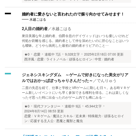
婚約者に愛さないと言われたので振り向かせてみせます！
水越こはる
2人目の婚約者
／
水越こはる
衆目美麗な年上婚約者、伯爵令息のデイヴィッドはいつも優しいけれど
何処か距離を感じる。婚約者として仲を深めたいのに肝心なことはいつ
も曖昧。どうやら病死した最初の婚約者オリビアのこと…
★0
恋愛
連載中
7話
9,028文字
2025年2月18日 07:00 更新
西洋風
恋愛
ライトノベル
頑張るヒロイン
中世
婚約者
ジェネシスキングダム ～ゲームで好きになった美女がリア
ルではおかっぱぽっちゃりさんだった～
／
でんりゅう
二度の失恋を経て、仕事と学校とVRゲームに勤しむ日々。ある時ＶＲゲ
ーム新しいイベントにいち早く参加できる権利を得る。これは楽しくな
ったぞ思った時に出会ったのがゲーム内でも稀にみる…
★0
現代ファンタジー
連載中
9話
45,944文字
2024年8月14日 08:53 更新
恋愛
ＶＲゲーム
魔法とスキル
近未来
特殊能力
頑張るヒロイ
ン
応援する主人公
悪魔と魔獣と魔虫