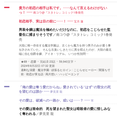
貴方の初恋の相手は私です。……なんて言えるわけがない
南コウ@『スタトレ』コミック1巻発売
っ！
宝月 蓮
初恋相手、実は目の前に……！
男装令嬢は魔法を極めたいだけなのに、初恋をこじらせた監
督生に捕まりそうです
／
南コウ@『スタトレ』コミック1巻発
売
大陸に唯一存在する魔法学園は、古くから魔力を持つ男子のみが通う事
を許されていた。 そんな古臭いしきたりに異を唱えたのが、大陸の最北
端に住む伯爵令嬢、アイネ・リデル。 いつか性別問…
★69
恋愛
完結済
23話
59,940文字
2024年8月22日 07:32 更新
過剰な溺愛
魔法学園
頑張るヒロイン
こじらせヒーロー
闇落ち寸
前
初恋が実る話
両片想い
ハッピーエンド
「俺の愛は奪う愛だからね」愛されている"はず"の聖女の死
夢見里 龍
を望むのは誰か
宵
その愛は、破滅への一路か、或いは……？
その愛は致命的 死を望まれた聖女は暗殺者の愛に惜しみな
く奪われる
／
夢見里 龍