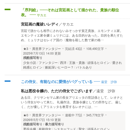
「序列絵」――それは宮廷画として描かれた、貴族の順位
サカエ
表。
宮廷画の魔祓いレディ
／
サカエ
宮廷で誰からも相手にされないみそっかす貧乏貴族、エモンティエ家。
エモンティエ家令嬢ミュリナには、ある目的があった。目的を果たすた
め、ミュリナはセレイア国の〈魔物を殺した数で家の格…
★3
異世界ファンタジー
完結済
43話
108,490文字
2025年7月13日 14:00 更新
残酷描写有り
少女小説
ファンタジー
西洋
王族・貴族
頑張るヒロイン
愛され
鈍感ヒロイン
嫉妬深いヒーロー？
バトルあり
遠堂 沙弥
この侍女、有能なのに愛情がバグっている
私は悪役令嬢の、ただの侍女でございます
／
遠堂 沙弥
ある日、クリサンセマム家の長女アリエッタの世話係として、レオナと
いう侍女がやって来た。 礼儀作法、貴族令嬢としての所作など。 厳し
く、だが優しくアリエッタを教育するレオナには、…
★0
異世界ファンタジー
連載中
77話
345,778文字
2026年5月17日 15:10 更新
残酷描写有り
暴力描写有り
悪役令嬢
有能侍女
シスターフッド
聖女
頑張るヒロイン