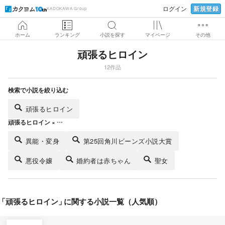
新規登録
ログイン
KADOKAWA Group
ホーム
ランキング
小説を探す
マイページ
その他
頑張るヒロイン
12作品
検索で小説を絞り込む
頑張るヒロイン
頑張るヒロイン × …
異能・変身
第25回角川ビーンズ小説大賞
悪役令嬢
婚約者は赤ちゃん
聖女
「
頑張るヒロイン
」
に関する小説一覧（人気順）