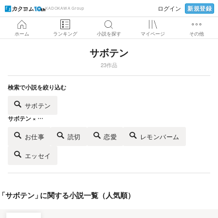
新規登録
ログイン
KADOKAWA Group
ホーム
ランキング
小説を探す
マイページ
その他
サボテン
23作品
検索で小説を絞り込む
サボテン
サボテン × …
お仕事
読切
恋愛
レモンバーム
エッセイ
「
サボテン
」
に関する小説一覧（人気順）