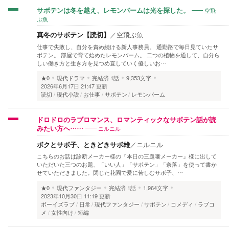
空飛
サボテンは冬を越え、レモンバームは光を探した。
ぶ魚
真冬のサボテン【読切】
／
空飛ぶ魚
仕事で失敗し、自分を責め続ける新人事務員。 通勤路で毎日見ていたサ
ボテン。 部屋で育て始めたレモンバーム。 二つの植物を通して、自分ら
しい働き方と生き方を見つめ直していく優しいお…
★0
現代ドラマ
完結済
1話
9,353文字
2026年6月17日 21:47 更新
読切
現代小説
お仕事
サボテン
レモンバーム
ドロドロのラブロマンス、ロマンティックなサボテン話が読
ニルニル
みたい方へ……
ボクとサボ子、ときどきサボ雄
／
ニルニル
こちらのお話は診断メーカー様の『本日の三題噺メーカー』様に出して
いただいた三つのお題、「いい人」「サボテン」「奈落」を使って書か
せていただきました。閉じた花園で愛に苦しむサボ子、…
★0
現代ファンタジー
完結済
1話
1,964文字
2023年10月30日 11:19 更新
ボーイズラブ
日常
現代ファンタジー
サボテン
コメディ
ラブコ
メ
女性向け
短編