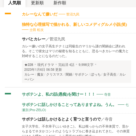
人気順
更新順
新作順
菅沼九民
カレーなんて嫌いだ
独特な心理描写で描かれる、新しいコメディグルメ小説(笑)
士田 松次
サバとカレー
／
菅沼九民
カレー嫌いの女子高生チナミは同級生のマリから謎の闇鍋会に誘われ
る。そこで彼女はマリの秘密を知るとともに、恐るべきカレーの魔力と
対峙することになるのだった。
★228
現代ドラマ
完結済
4話
9,998文字
2023年1月6日 06:58 更新
カレー
魔女
クリスマス
闇鍋
サボテン
ぼっち
女子高生
カレ
ーパン
寺音
サボテンよ、私の話(愚痴)を聞けー！！！
七
サボテンに話しかけることってありますよね。うん。
瀬京(Pro-ZELO)
サボテンは話しかけるとよく育つと言うので
／
寺音
女子大学生、不衣幸子(ふいゆきこ)。 私は根っからの不幸体質で、昔か
らまるでネタかコントのようなトラブルに巻き込まれてきた。 その体質
にはもう慣れっこだが、ここ最近のは特に酷す…