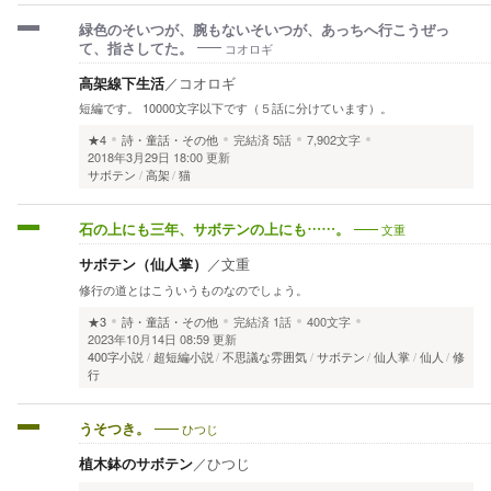
緑色のそいつが、腕もないそいつが、あっちへ行こうぜっ
コオロギ
て、指さしてた。
高架線下生活
／
コオロギ
短編です。 10000文字以下です（５話に分けています）。
★4
詩・童話・その他
完結済
5話
7,902文字
2018年3月29日 18:00 更新
サボテン
高架
猫
文重
石の上にも三年、サボテンの上にも……。
サボテン（仙人掌）
／
文重
修行の道とはこういうものなのでしょう。
★3
詩・童話・その他
完結済
1話
400文字
2023年10月14日 08:59 更新
400字小説
超短編小説
不思議な雰囲気
サボテン
仙人掌
仙人
修
行
ひつじ
うそつき。
植木鉢のサボテン
／
ひつじ