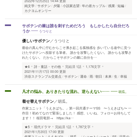
2022年12月25日 14:44 更新
純文学
サボテン
夕陽
小説家志望
年の差カップル
残業
短編
カクヨムオンリー
サボテンの棘は誰を刺すためだろう もしかしたら自分だろ
うつりと
うか
優しいサボテン
／
うつりと
都会の真ん中に佇むからこそ沸き起こる孤独感を 歩いている途中に見つ
けたサボテンへ投影する筆者。 誰かを攻撃したくない。 誰からも攻撃さ
れたくない。 だからこそサボテンの棘に自分を…
★6
詩・童話・その他
完結済
1話
1,176文字
2021年11月17日 00:00 更新
渋谷スクランブル交差点
サボテン
運命
雨
朝日
未来
生
幸福
胡瓜。
凡才の悩み、ありきたりな流れ、逆らえない……
着せ替えサボテン
／
胡瓜。
作家ユニット「うえきばち。」第一回共通テーマSS 〜うえきばち〜 一
作目！初めてなので緊張しました！ 感想、いいね、フォローお待ちして
ます！！ 桜田竜胆→ https://ka…
★5
現代ドラマ
完結済
1話
1,787文字
2021年1月20日 17:00 更新
作家ユニット
うえきばち。
胡瓜。
ショートショート
SS
日常の