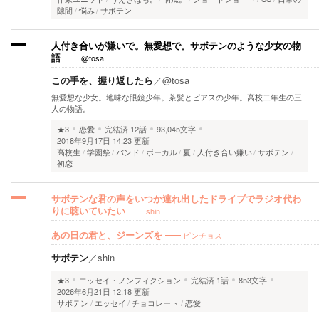
隙間
悩み
サボテン
人付き合いが嫌いで。無愛想で。サボテンのような少女の物
@tosa
語
この手を、握り返したら
／
@tosa
無愛想な少女。地味な眼鏡少年。茶髪とピアスの少年。高校二年生の三
人の物語。
★3
恋愛
完結済
12話
93,045文字
2018年9月17日 14:23 更新
高校生
学園祭
バンド
ボーカル
夏
人付き合い嫌い
サボテン
初恋
サボテンな君の声をいつか連れ出したドライブでラジオ代わ
shin
りに聴いていたい
ピンチョス
あの日の君と、ジーンズを
サボテン
／
shin
★3
エッセイ・ノンフィクション
完結済
1話
853文字
2026年6月21日 12:18 更新
サボテン
エッセイ
チョコレート
恋愛