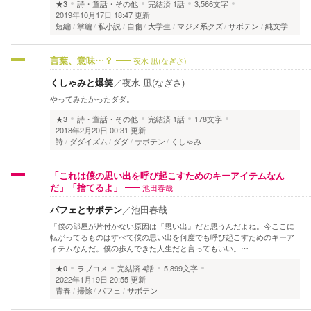
★3
詩・童話・その他
完結済
1話
3,566文字
2019年10月17日 18:47 更新
短編
掌編
私小説
自傷
大学生
マジメ系クズ
サボテン
純文学
夜水 凪(なぎさ)
言葉、意味…？
くしゃみと爆笑
／
夜水 凪(なぎさ)
やってみたかったダダ。
★3
詩・童話・その他
完結済
1話
178文字
2018年2月20日 00:31 更新
詩
ダダイズム
ダダ
サボテン
くしゃみ
「これは僕の思い出を呼び起こすためのキーアイテムなん
池田春哉
だ」「捨てるよ」
パフェとサボテン
／
池田春哉
「僕の部屋が片付かない原因は『思い出』だと思うんだよね。今ここに
転がってるものはすべて僕の思い出を何度でも呼び起こすためのキーア
イテムなんだ。僕の歩んできた人生だと言ってもいい。…
★0
ラブコメ
完結済
4話
5,899文字
2022年1月19日 20:55 更新
青春
掃除
パフェ
サボテン