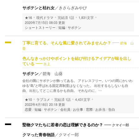
サボテンと枯れ女
／
きさらぎみやび
★16
現代ドラマ
完結済
1話
1,831文字
2020年7月15日 08:03 更新
ショートストーリー
短編
サボテン
碧海 山
丁寧に育てる、そんな風に愛されてみませんか？
葵
色んなきっかけやポイントを結び付けるアイデアが味を出し
氷上
ている
サボテン
／
碧海 山葵
会社の隅にサボテンが飾ってある。 アドレスフリー。いつの間にかいわ
ゆる“島”と呼ばれる固定席制度はなくなった。 出社するもしないも自
由、出社してどこに座るかも自由。 それなのに、…
★10
ラブコメ
完結済
1話
4,431文字
2022年4月18日 20:18 更新
恋愛
短編
サボテン
会社員
お仕事
窓際
お弁当
告白
クマイ一郎
堅物クマたちに若者の恋は理解できるのか？
クマった青春物語
／
クマイ一郎