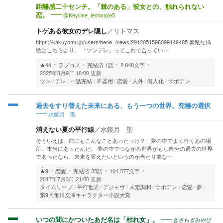
距離感二十センチ。「棘のある」彼女との、触れられない
@Keylime_lemonpie5
恋。
トゲある彼女のデレ隠し
／
リトマス
https://kakuyomu.jp/users/bene_/news/2912051596099149485 素敵な挿
絵はこちらより。 「ツンデレ」ってこれで合ってい…
★44
ラブコメ
完結済
1話
2,848文字
2025年8月9日 18:00 更新
ツン
デレ
一話完結
不器用
恋愛
人外
擬人化
サボテン
過去をすり替えた未来にある、もう一つの世界。究極の選択
水鏡月 聖
消えない夏の平行線
／
水鏡月 聖
そういえば、前にもこんなことあったっけ？ 夢の中でよく行くあの場
所。本当にあったんだ。 夢の中でつながる世界がもし自分の過去の世界
であったなら、未来を変えたいというのが当たり前な…
★9
恋愛
完結済
35話
104,377文字
2017年7月3日 21:00 更新
タイムリープ
平行世界
デジャヴ
未定調和
サボテン
恋愛
夢
第9回角川文庫キャラクター小説大賞
きさらぎみやび
いつの間にかついたあだ名は「枯れ女」。