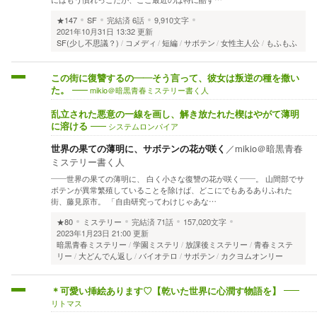
★147
SF
完結済
6話
9,910文字
2021年10月31日 13:32 更新
SF(少し不思議？)
コメディ
短編
サボテン
女性主人公
もふもふ
この街に復讐するの――そう言って、彼女は叛逆の種を撒い
mikio＠暗黒青春ミステリー書く人
た。
乱立された悪意の一線を画し、解き放たれた楔はやがて薄明
システムロンパイア
に溶ける
世界の果ての薄明に、サボテンの花が咲く
／
mikio＠暗黒青春
ミステリー書く人
――世界の果ての薄明に、 白く小さな復讐の花が咲く――。 山間部でサ
ボテンが異常繁殖していることを除けば、どこにでもあるありふれた
街、藤見原市。 「自由研究ってわけじゃあな…
★80
ミステリー
完結済
71話
157,020文字
2023年1月23日 21:00 更新
暗黒青春ミステリー
学園ミステリ
放課後ミステリー
青春ミステ
リー
大どんでん返し
バイオテロ
サボテン
カクヨムオンリー
＊可愛い挿絵あります♡【乾いた世界に心潤す物語を】
リトマス