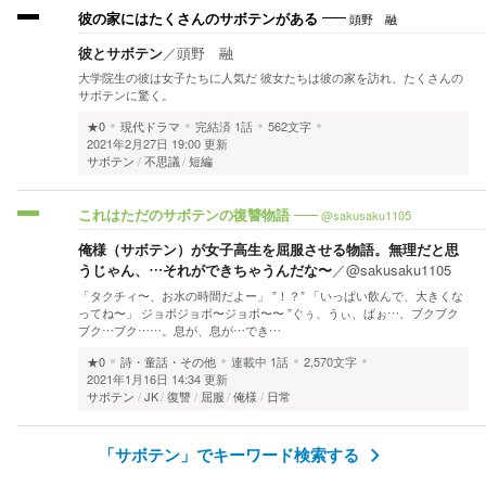
頭野 融
彼の家にはたくさんのサボテンがある
彼とサボテン
／
頭野 融
大学院生の彼は女子たちに人気だ 彼女たちは彼の家を訪れ、たくさんの
サボテンに驚く。
★0
現代ドラマ
完結済
1話
562文字
2021年2月27日 19:00 更新
サボテン
不思議
短編
@sakusaku1105
これはただのサボテンの復讐物語
俺様（サボテン）が女子高生を屈服させる物語。無理だと思
うじゃん、…それができちゃうんだな〜
／
@sakusaku1105
「タクチィ〜、お水の時間だよー」 ”！？” 「いっぱい飲んで、大きくな
ってね〜」 ジョボジョボ〜ジョボ〜〜 ”ぐぅ、うぃ、ぱぉ…、ブクブク
ブク…ブク……。息が、息が…でき…
★0
詩・童話・その他
連載中
1話
2,570文字
2021年1月16日 14:34 更新
サボテン
JK
復讐
屈服
俺様
日常
「サボテン」でキーワード検索する