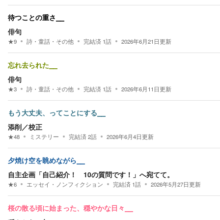
待つことの重さ⎯⎯
俳句
★
9
詩・童話・その他
完結済
1
話
2026年6月21日
更新
忘れ去られた⎯⎯
俳句
★
3
詩・童話・その他
完結済
1
話
2026年6月11日
更新
もう大丈夫、ってことにする⎯⎯
添削／校正
★
48
ミステリー
完結済
2
話
2026年6月4日
更新
夕焼け空を眺めながら⎯⎯
自主企画「自己紹介！ 10の質問です！」へ宛てて。
★
6
エッセイ・ノンフィクション
完結済
1
話
2026年5月27日
更新
桜の散る頃に始まった、穏やかな日々⎯⎯