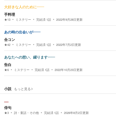
大好きな人のために——
手料理
★
13
ミステリー
完結済
1
話
2022年9月28日
更新
あの時の出会いが——
合コン
★
42
ミステリー
完結済
1
話
2022年7月2日
更新
あなたへの想い、綴ります——
告白
★
6
ミステリー
完結済
1
話
2022年10月23日
更新
小説
もっと見る
⎯⎯
俳句
★
3
詩・童話・その他
完結済
1
話
2026年8月2日
更新