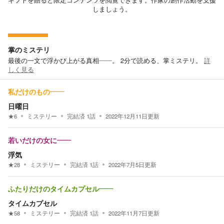
ギフトを贈ると限定コンテンツを閲覧できます。作家の創作活動を支援
しましょう。
掌のミステリ
最後の一文で浮かび上がる真相――。 2分で読める、掌ミステリ。
詳
しく見る
私だけのもの——
日曜日
★
6
ミステリー
完結済
1
話
2022年12月11日
更新
若いだけの女に——
浮気
★
28
ミステリー
完結済
1
話
2022年7月5日
更新
ふたりだけのタイムカプセル——
タイムカプセル
★
58
ミステリー
完結済
1
話
2022年11月7日
更新