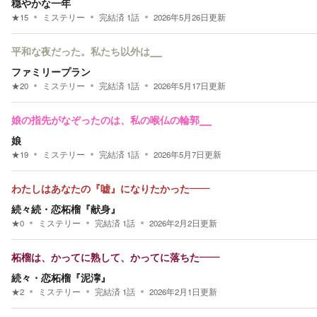
穏やかな一年
★
15
ミステリー
完結済
1
話
2026年5月26日
更新
平和な夜だった。私たち以外は⎯⎯
ファミリープラン
★
20
ミステリー
完結済
1
話
2026年5月17日
更新
娘の指先がなぞったのは、私の喉仏の輪郭⎯⎯
娘
★
19
ミステリー
完結済
1
話
2026年5月7日
更新
わたしはあなたの『嘘』になりたかった——
続々続・恋柘榴『献身』
★
0
ミステリー
完結済
1
話
2026年2月2日
更新
柘榴は、かってに熟して、かってに落ちた——
続々・恋柘榴『泥濘』
★
2
ミステリー
完結済
1
話
2026年2月1日
更新