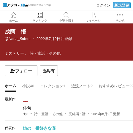
新規登録
ログイン
KADOKAWA Group
ホーム
ランキング
小説を探す
マイページ
その他
成阿 悟
@Naria_Satoru
2022年7月2日
に登録
ミステリー
詩・童話・その他
フォロー
共有
ホーム
小説
40
コレクション
1
近況ノート
2
おすすめレビュー
2
最新作
⎯⎯
俳句
★
3
詩・童話・その他
完結済
1
話
2026年8月2日
更新
代表作
姉の一番好きな花——