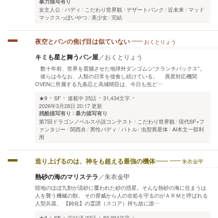
暴力描写有り
女主人公
バディ
こだわり世界観
デザートパンク
近未来
マッド
マックスっぽいやつ
美少女
完結
おくとりょう
夜空とパンの焦げ目は似ていない
キミも星と舞うパン屋
／
おくとりょう
数十年前、世界を震撼させた地球外ダンゴムシ“クランチバックス”。
彼らは今なお、人類の日常を侵食し続けている。 異星対応機関
OVENに所属する九条忍と高城晴臣は、今日も虫ど…
★9
SF
連載中
25話
31,434文字
2026年3月28日 20:17 更新
残酷描写有り
暴力描写有り
第7回ドラゴンノベルス小説コンテスト
こだわり世界観
現代SF×フ
ァンタジー
関西弁
男性バディ
バトル
虫型異星体
AI本文一部利
用
朱衣金甲
造り上げるのは、神をも超える最強の機体――
熱砂の海のマリステラ
／
朱衣金甲
陸地のほぼ九割が流砂に覆われた砂の惑星。そんな熱砂の海に住まうは
人を襲う機械の獣。 その脅威から人の在処を守るのがＡＲＭと呼ばれる
人型兵器。 【鈍化】の霊譜（スコア）持ち故に誰…
★3
SF
完結済
22話
59,994文字