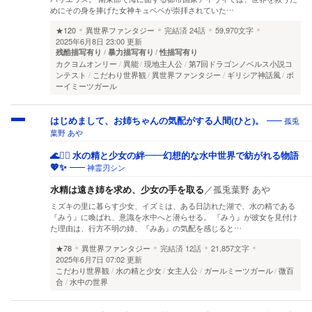
めにその身を捧げた女神キュベベが崇拝されていた…
★120
異世界ファンタジー
完結済
24話
59,970文字
2025年6月8日 23:00 更新
残酷描写有り
暴力描写有り
性描写有り
カクヨムオンリー
異能
現地主人公
第7回ドラゴンノベルス小説コ
ンテスト
こだわり世界観
異世界ファンタジー
ギリシア神話風
ボ
ーイミーツガール
孤兎
はじめまして、お姉ちゃんの気配がする人間(ひと)。
葉野 あや
🌊🧜‍♀️ 水の精と少女の絆――幻想的な水中世界で紡がれる物語
神霊刃シン
💖✨
水精は遠き姉を求め、少女の手を取る
／
孤兎葉野 あや
ミズキの里に暮らす少女、イズミは、ある日訪れた湖で、水の精である
『みう』に喚ばれ、意識を水中へと潜らせる。 『みう』が彼女を見付け
た理由は、行方不明の姉、『みあ』の気配を感じると…
★78
異世界ファンタジー
完結済
12話
21,857文字
2025年6月7日 07:02 更新
こだわり世界観
水の精と少女
女主人公
ガールミーツガール
微百
合
水中の世界