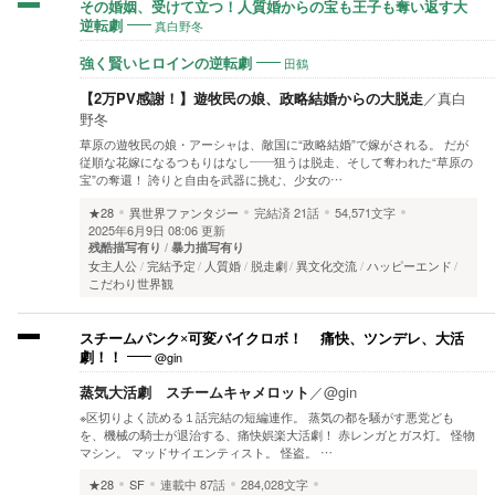
その婚姻、受けて立つ！人質婚からの宝も王子も奪い返す大
真白野冬
逆転劇
田鶴
強く賢いヒロインの逆転劇
【2万PV感謝！】遊牧民の娘、政略結婚からの大脱走
／
真白
野冬
草原の遊牧民の娘・アーシャは、敵国に“政略結婚”で嫁がされる。 だが
従順な花嫁になるつもりはなし――狙うは脱走、そして奪われた“草原の
宝”の奪還！ 誇りと自由を武器に挑む、少女の…
★28
異世界ファンタジー
完結済
21話
54,571文字
2025年6月9日 08:06 更新
残酷描写有り
暴力描写有り
女主人公
完結予定
人質婚
脱走劇
異文化交流
ハッピーエンド
こだわり世界観
スチームパンク×可変バイクロボ！ 痛快、ツンデレ、大活
@gin
劇！！
蒸気大活劇 スチームキャメロット
／
@gin
※区切りよく読める１話完結の短編連作。 蒸気の都を騒がす悪党ども
を、機械の騎士が退治する、痛快娯楽大活劇！ 赤レンガとガス灯。 怪物
マシン。 マッドサイエンティスト。 怪盗。 …
★28
SF
連載中
87話
284,028文字