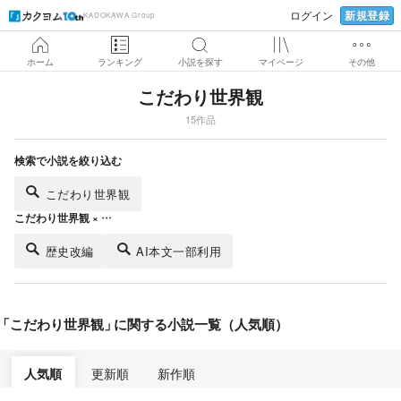
新規登録
ログイン
KADOKAWA Group
ホーム
ランキング
小説を探す
マイページ
その他
こだわり世界観
15作品
検索で小説を絞り込む
こだわり世界観
こだわり世界観 × …
歴史改編
AI本文一部利用
「
こだわり世界観
」
に関する小説一覧（人気順）
人気順
更新順
新作順