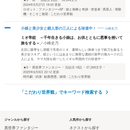
2024年5月27日 18:00 更新
ロボット
ファンタジー×SF
旅と相棒と奇跡
求道者
異星人
実験
機
そこそこ無双
こだわり世界観
小峰史乃
小娘と美少女と鎧人形の三人による珍道中！
ミオ帝紋 ～千年生きる小娘は、お供とともに悪事を挫いて
旅をする～
／
小峰史乃
左目に眼帯をし碧眼で耳長のミオ、素晴らしい身体つきで鉄刀を振るう
美少女スキア、鎧というにはあまりに無骨な濃紺の装甲の塊カークの三
人による、ヤマ大陸を統一したイギル帝国内での珍道中…
★0
異世界ファンタジー
完結済
18話
37,269文字
2025年6月8日 22:12 更新
時代劇
武侠
勧善懲悪
旅情
こだわり世界観
「こだわり世界観」でキーワード検索する
ジャンルから探す
人気作から探す
異世界ファンタジー
ネクストから探す