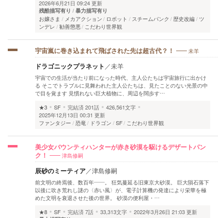
2026年6月21日 09:24 更新
残酷描写有り
暴力描写有り
お嬢さま
メカアクション
ロボット
スチームパンク
歴史改編
ツ
ンデレ
勧善懲悪
こだわり世界観
未羊
宇宙嵐に巻き込まれて飛ばされた先は超古代？！
ドラゴニックプラネット
／
未羊
宇宙での生活が当たり前になった時代、主人公たちは宇宙旅行に出かけ
る そこでトラブルに見舞われた主人公たちは、見たことのない光景の中
で目を覚ます 見慣れない巨大植物に、周辺を闊歩す…
★3
SF
完結済
201話
426,561文字
2025年12月13日 00:31 更新
ファンタジー
恐竜
ドラゴン
SF
こだわり世界観
美少女バウンティハンターが赤き砂漠を駆けるデザートパン
津島修嗣
ク！
辰砂のミーティア
／
津島修嗣
前文明の終焉後、数百年――。 狂気蔓延る旧東京大砂漠。 巨大隕石落下
以後に吹き荒れし謎の〈赤い風〉が、電子計算機の発達により栄華を極
めた文明を衰退させた後の世界。 砂漠の便利屋・…
★8
SF
完結済
7話
33,313文字
2022年3月26日 21:03 更新