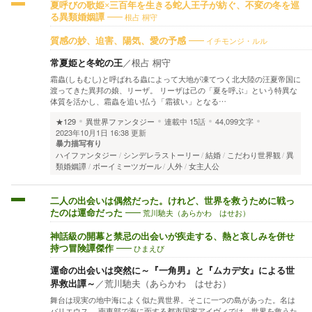
夏呼びの歌姫×三百年を生きる蛇人王子が紡ぐ、不変の冬を巡
根占 桐守
る異類婚姻譚
イチモンジ・ルル
質感の妙、迫害、陽気、愛の予感
常夏姫と冬蛇の王
／
根占 桐守
霜蟲(しもむし)と呼ばれる蟲によって大地が凍てつく北大陸の汪夏帝国に
渡ってきた異邦の娘、リーザ。 リーザは己の「夏を呼ぶ」という特異な
体質を活かし、霜蟲を追い払う「霜祓い」となる…
★129
異世界ファンタジー
連載中
15話
44,099文字
2023年10月1日 16:38 更新
暴力描写有り
ハイファンタジー
シンデレラストーリー
結婚
こだわり世界観
異
類婚姻譚
ボーイミーツガール
人外
女主人公
二人の出会いは偶然だった。けれど、世界を救うために戦っ
荒川馳夫（あらかわ はせお）
たのは運命だった
神話級の開幕と禁忌の出会いが疾走する、熱と哀しみを併せ
ひまえび
持つ冒険譚傑作
運命の出会いは突然に～『一角男』と『ムカデ女』による世
界救出譚～
／
荒川馳夫（あらかわ はせお）
舞台は現実の地中海によく似た異世界。そこに一つの島があった。名は
バリエウス。 南東部で海に面する都市国家アイヴィでは、世界を救うた