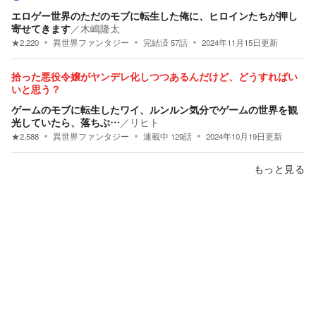
エロゲー世界のただのモブに転生した俺に、ヒロインたちが押し
寄せてきます
／
木嶋隆太
★
2,220
異世界ファンタジー
完結済
57
話
2024年11月15日
更新
拾った悪役令嬢がヤンデレ化しつつあるんだけど、どうすればい
いと思う？
ゲームのモブに転生したワイ、ルンルン気分でゲームの世界を観
光していたら、落ちぶ…
／
リヒト
★
2,588
異世界ファンタジー
連載中
129
話
2024年10月19日
更新
もっと見る