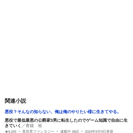
関連小説
悪役？そんなの知らない、俺は俺のやりたい様に生きてやる。
悪役で最低最悪の公爵家3男に転生したのでゲーム知識で自由に生
きていく
／
青猫 裕
★
6,255
異世界ファンタジー
連載中
36
話
2024年9月9日
更新