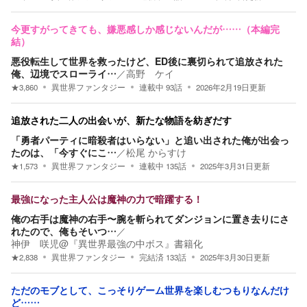
今更すがってきても、嫌悪感しか感じないんだが……（本編完
結）
悪役転生して世界を救ったけど、ED後に裏切られて追放された
俺、辺境でスローライ…
／
高野 ケイ
★
3,860
異世界ファンタジー
連載中
93
話
2026年2月19日
更新
追放された二人の出会いが、新たな物語を紡ぎだす
「勇者パーティに暗殺者はいらない」と追い出された俺が出会っ
たのは、「今すぐにこ…
／
松尾 からすけ
★
1,573
異世界ファンタジー
連載中
135
話
2025年3月31日
更新
最強になった主人公は魔神の力で暗躍する！
俺の右手は魔神の右手〜腕を斬られてダンジョンに置き去りにさ
れたので、俺もそいつ…
／
神伊 咲児@『異世界最強の中ボス』書籍化
★
2,838
異世界ファンタジー
完結済
133
話
2025年3月30日
更新
ただのモブとして、こっそりゲーム世界を楽しむつもりなんだけ
ど……