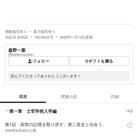
残酷描写有り
暴力描写有り
完結済
全
55
話
193,644
文字
2025年11月12日
更新
森野一葉
@bookmountain
フォロー
ギフトを贈る
読んでくださってありがとうございます！
目次
関連小説
詳細
目次
第一章 士官学校入学編
14話
第1話 前世の記憶を取り戻す。第二皇女と出会う。
2024年6月26日
公開