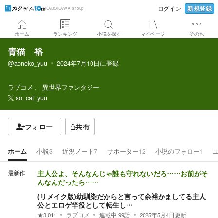
新規登録
ログイン
KADOKAWA Group
ホーム
ランキング
小説を探す
マイページ
その他
青猫 裕
@aoneko_yuu
2024年7月10日
に登録
ラブコメ
異世界ファンタジー
ao_cat_yuu
フォロー
共有
ホーム
小説
3
近況ノート
7
サポーター
12
小説のフォロー
1
最新作
主人公よ、そんなんじゃ誰も守れないだろ……お前がそ
んなんだったら……
(リメイク版)幼馴染だからと言って余裕かましてる主人
公とエロゲ竿役として転生し…
★
3,011
ラブコメ
連載中
99
話
2025年5月4日
更新