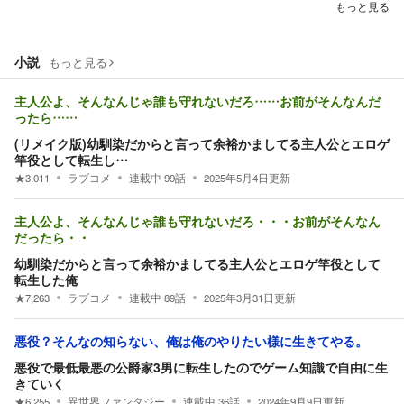
もっと見る
小説
もっと見る
主人公よ、そんなんじゃ誰も守れないだろ……お前がそんなんだ
ったら……
(リメイク版)幼馴染だからと言って余裕かましてる主人公とエロゲ
竿役として転生し…
★
3,011
ラブコメ
連載中
99
話
2025年5月4日
更新
主人公よ、そんなんじゃ誰も守れないだろ・・・お前がそんなん
だったら・・
幼馴染だからと言って余裕かましてる主人公とエロゲ竿役として
転生した俺
★
7,263
ラブコメ
連載中
89
話
2025年3月31日
更新
悪役？そんなの知らない、俺は俺のやりたい様に生きてやる。
悪役で最低最悪の公爵家3男に転生したのでゲーム知識で自由に生
きていく
★
6,255
異世界ファンタジー
連載中
36
話
2024年9月9日
更新