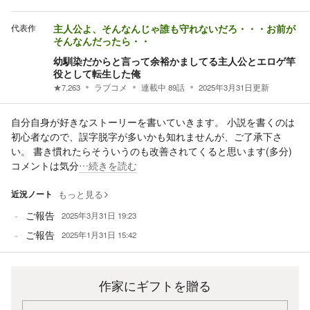
代表作
主人公よ、そんなんじゃ誰も守れないだろ・・・お前が
そんなんだったら・・
幼馴染だからと言って余裕かましてる主人公とエロゲ竿
役として転生した俺
★
7,263
ラブコメ
連載中
89
話
2025年3月31日
更新
自分自身が好きなストーリーを書いていきます。 小説を書くのは
初心者なので、誤字脱字が多いかも知れませんが、ご了承下さ
い。 書き慣れたらそういうのも改善されてくると思います(多分)
コメントは気分
…続きを読む
近況ノート
もっと見る
ご報告
2025年3月31日 19:23
ご報告
2025年1月31日 15:42
作家にギフトを贈る