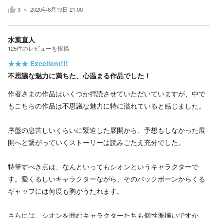
3
2020年6月19日 21:00
水葉直人
125
件の
レビューを投稿
★★★
Excellent!!!
不思議な魅力に満ちた、心温まる作品でした！
作者さまの作品はいくつか拝読させていただいていますが、中で
もこちらの作品は不思議な魅力に特に溢れていると感じました。
序盤の息苦しいくらいに緊迫した展開から、予想もしなかった展
開へと繋がっていくストーリーは読みごたえ充分でした。
特筆すべき点は、なんといってもシオンというキャラクターで
す。愛くるしいキャラクターながら、そのバックボーンからくる
ギャップには何度も胸がうたれます。
さらには、シオンを囲むキャラクターたちも個性派揃いですか