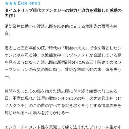
★★★
Excellent!!!
タイムトリップ現代ファンタジーの魅力と迫力を満載した感動の
力作！
消防業務に携わる渡清志郎を献身的に支える幼馴染の西園寺綾
音。
遡ること三百年前の江戸時代の『明暦の大火』で命を落としたシ
オンと水を司る神、水波能女神（ミヅハノメ）が会話している夢
を見るようになった清志郎は新宿副都心にある三十階建てのタワ
ーマンションの火災の際出動し、壮絶な救助活動の末、気を失う
—。
仲間を失った心の傷を抱えた清志郎に付き添う綾音の前にある
日、不意に現れた江戸の歌姫シオンは火の神、火之迦具土神（ヒ
ノカグツチ）のこの世のすべてを焼き尽くそうとする憎悪の炎を
封じ込めるべく頼みを持ちかける—。
エンターテイメント性を意識して練り込まれたプロットを生かす