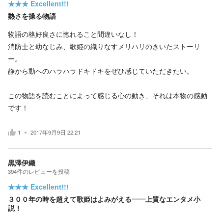
★★★
Excellent!!!
熱さを操る物語
物語の格好良さに惚れること間違いなし！
消防士と幼なじみ、歌姫の織りなすメリハリのきいたストーリ
ー。
静から動へのハラハラドキドキをぜひ感じていただきたい。
この物語を読むことによって感じる心の動き、それは本物の感動
です！
1
2017年9月9日 22:21
黒澤伊織
394
件の
レビューを投稿
★★★
Excellent!!!
３００年の時を超えて歌姫はよみがえる――上質なエンタメ小
説！