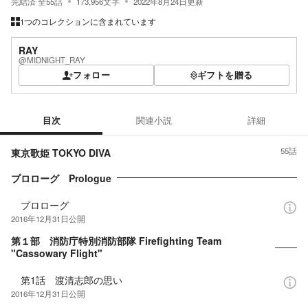
完結済
全
55
話
173,956
文字
2022年8月24日
更新
1つのコレクションに含まれています
RAY
@MIDNIGHT_RAY
フォロー
ギフトを贈る
目次
関連小説
詳細
目次
55
話
東京歌姫 TOKYO DIVA
プロローグ Prologue
プロローグ
2016年12月31日
公開
第１部 消防庁特別消防部隊 Firefighting Team
"Cassowary Flight"
第1話 渡清志郎の思い
2016年12月31日
公開