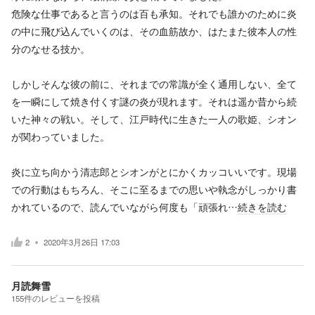
危険な仕事であると言うのは百も承知。それでも誰かのために炎
の中に飛び込んでいくのは、その血筋故か、はたまた彼本人の性
分のなせる技か。
しかしそんな彼の前に、それまでの常識が全く通用しない、全て
を一瞬にして焼き付くす謎の炎が現れます。それは遥か昔から続
いた神々の戦い。そして、江戸時代に生きた一人の歌姫、シオン
が関わっていました。
炎に立ち向かう清志郎とシオンがとにかくカッコいいです。現場
での行動はもちろん、そこに至るまでの思いや執念がしっかり書
かれているので、読んでいながら何度も「頑張れ…
続きを読む
2
2020年3月26日 17:03
月読舞雪
155
件の
レビューを投稿