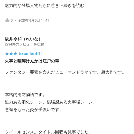
魅力的な登場人物たちに惹き…
続きを読む
3
2020年8月6日 14:41
坂井令和（れいな）
2294
件の
レビューを投稿
★★★
Excellent!!!
火事と喧嘩けんかは江戸の華
ファンタジー要素を含んだヒューマンドラマです。超大作です。
本格的消防物語です。
迫力ある消化シーン、臨場感ある火事場シーン。
意識をもった炎が手強いです。
タイトルセンス。タイトル回収も見事でした。