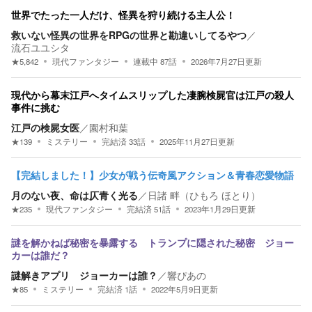
世界でたった一人だけ、怪異を狩り続ける主人公！
救いない怪異の世界をRPGの世界と勘違いしてるやつ
／
流石ユユシタ
★
5,842
現代ファンタジー
連載中
87
話
2026年7月27日
更新
現代から幕末江戸へタイムスリップした凄腕検屍官は江戸の殺人
事件に挑む
江戸の検屍女医
／
園村和葉
★
139
ミステリー
完結済
33
話
2025年11月27日
更新
【完結しました！】少女が戦う伝奇風アクション＆青春恋愛物語
月のない夜、命は仄青く光る
／
日諸 畔（ひもろ ほとり）
★
235
現代ファンタジー
完結済
51
話
2023年1月29日
更新
謎を解かねば秘密を暴露する トランプに隠された秘密 ジョー
カーは誰だ？
謎解きアプリ ジョーカーは誰？
／
響ぴあの
★
85
ミステリー
完結済
1
話
2022年5月9日
更新