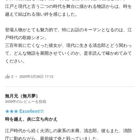
江戸と現代と言う二つの時代を舞台に描かれる物語からは、時を
越えて結ばれる強い絆を感じました。
登場人物がとても魅力的で、特にお話のキーマンとなるのは、江
戸時代の歌姫シオン。
三百年前に亡くなった彼女が、現代に生きる清志郎とどう関わっ
て、どんな物語を展開させていくのか。是非読んで確かめてみて
ください。
2
2020年3月26日 17:13
無月兄（無月夢）
3439
件の
レビューを投稿
★★★
Excellent!!!
時を越え、炎に立ち向かえ
江戸時代から続く火消しの家系の末裔、清志郎。彼もまた、消防
庁に勤めながら、最前線で炎と戦っていました。