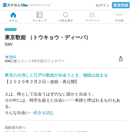
新規登録
ログイン
KADOKAWA Group
ホーム
ランキング
小説を探す
マイページ
その他
東京歌姫 （トウキョウ・ディーバ）
RAY
★
264
506
応援コメント
117
小説のフォロワー
東京の火消しと江戸の歌姫が出会うとき、物語は始まる
【２０２０年２月２日～改稿・再公開】
人は、時として出会うはずのない誰かと出会う。
その中には、時空を超えた出会い――奇跡と呼ばれるものもあ
る。
そんな出会い
…続きを読む
残酷描写有り