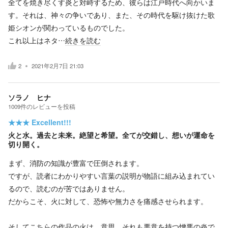
全てを焼き尽くす炎と対峙するため、彼らは江戸時代へ向かいま
す。それは、神々の争いであり、また、その時代を駆け抜けた歌
姫シオンが関わっているものでした。
これ以上はネタ…
続きを読む
2
2021年2月7日 21:03
ソラノ ヒナ
1009
件の
レビューを投稿
★★★
Excellent!!!
火と水。過去と未来。絶望と希望。全てが交錯し、想いが運命を
切り開く。
まず、消防の知識が豊富で圧倒されます。
ですが、読者にわかりやすい言葉の説明が物語に組み込まれてい
るので、読むのが苦ではありません。
だからこそ、火に対して、恐怖や無力さを痛感させられます。
そしてこちらの作品の火は、意思、それも悪意を持つ憎悪の炎で