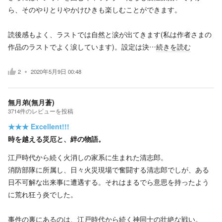
ら、そのやりとりやかけひきも楽しむことができます。
読後感もよく、ラストでは自然と涙が出てきます(私は作者さまの
作品のラストでよく涙しています)。設定は決…
続きを読む
2
2020年5月9日 00:48
無月弟(無月蒼)
3714
件の
レビューを投稿
★★★
Excellent!!!
時を越える災厄と、絆の物語。
江戸時代から続く火消しの家系に生まれた清志郎。
消防部隊に所属し、日々火災現場で奮闘する清志郎でしが、ある
日不可解な出来事に遭遇する。それはまるでら意思を持ったよう
に荒れ狂う炎でした。
事件の裏にあるのは、江戸時代から続く神同士の壮絶な戦い。