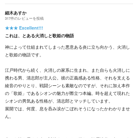
細木あすか
317
件の
レビューを投稿
★★★
Excellent!!!
これは、とある火消しと歌姫の物語
神によって仕組まれてしまった悪意ある炎に立ち向かう、火消し
と歌姫の物語です。
江戸時代から続く、火消しの家系に生まれ、また自らも火消しに
携わる男、清志郎が主人公。彼の正義感ある性格、それを支える
綾音のやりとり、戦闘シーンも素敵なのですが、それに加え本作
の「歌姫」であるシオンの魅力が際立つ本編。時を超えて現れた
シオンの男気ある性格が、清志郎とマッチしています。
展開では、何度、息を呑み涙がこぼれそうになったかわかりませ
ん。