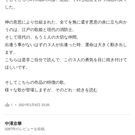
した。
神の意思により仕組まれた、全てを無に還す悪意の炎に立ち向か
うのは、江戸の歌姫と現代の消防士。
そして現代の、もう１人の大切な仲間。
出逢う事がないはずの３人が出逢った時、運命は大きく動き出し
ます。
こちらは是非ご自分で読んで、この３人の勇気を目に焼き付けて
ほしいです。
そしてこちらの作品の特徴の歌。
様々な歌が登場しますが、そのどれ…
続きを読む
1
2021年2月6日 23:26
中澤京華
2287
件の
レビューを投稿