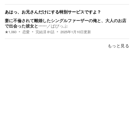
あはっ、お兄さんだけにする特別サービスですよ？
妻に不倫されて離婚したシングルファーザーの俺と、大人のお店
で出会った彼女と……
／
ぱぴっぷ
★
1,060
恋愛
完結済
81
話
2025年1月10日
更新
もっと見る