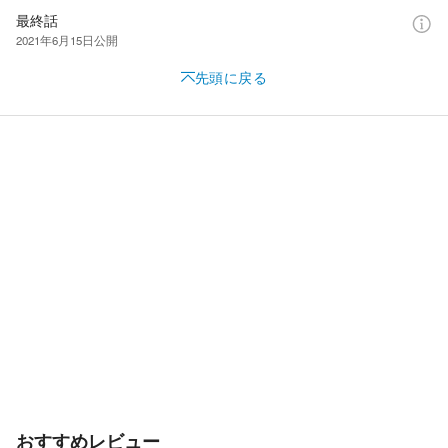
最終話
2021年6月15日
公開
先頭に戻る
おすすめレビュー