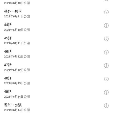
2021年6月10日
公開
番外・独善
2021年6月11日
公開
44話
2021年6月10日
公開
45話
2021年6月11日
公開
46話
2021年6月12日
公開
47話
2021年6月12日
公開
48話
2021年6月13日
公開
49話
2021年6月14日
公開
番外・独演
2021年6月14日
公開