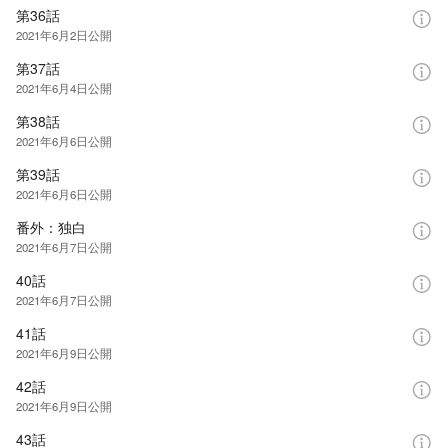
第36話
2021年6月2日
公開
第37話
2021年6月4日
公開
第38話
2021年6月6日
公開
第39話
2021年6月6日
公開
番外：独白
2021年6月7日
公開
40話
2021年6月7日
公開
41話
2021年6月9日
公開
42話
2021年6月9日
公開
43話