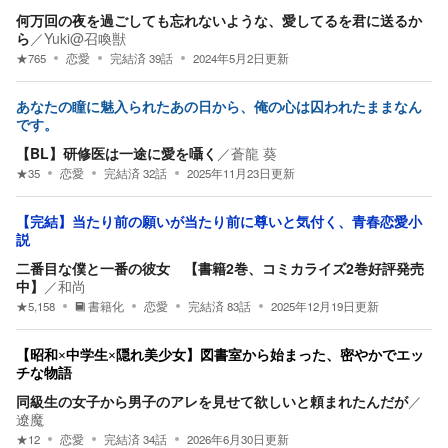
何万回の夜を過ごしても忘れないような、愛してるを君に送るか
ら
／
Yuki@召喚獣
★
765
恋愛
完結済
39
話
2024年5月2日
更新
あなたの瞳に魅入られたあの日から、俺の心は囚われたままなん
です。
【BL】研修医は一途に愛を囁く
／
蒼龍 葵
★
35
恋愛
完結済
32
話
2025年11月23日
更新
【完結】当たり前の願いが当たり前に尊いと気付く、青春恋愛小
説
二番目な僕と一番の彼女 【書籍2巻、コミカライズ2巻好評発売
中】
／
和尚
★
5,158
書籍化
恋愛
完結済
83
話
2025年12月19日
更新
【昭和×中学生×隠れ美少女】図書室から始まった、密やかでエッ
チな物語
同級生の女子から男子のアレを見せて欲しいと頼まれたんだが
／
遼魔
★
12
恋愛
完結済
34
話
2026年6月30日
更新