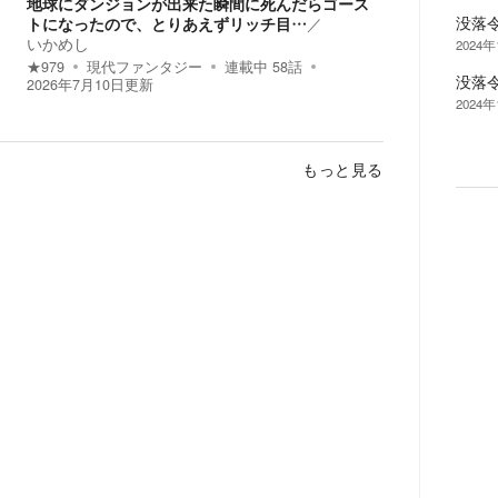
地球にダンジョンが出来た瞬間に死んだらゴース
没落
トになったので、とりあえずリッチ目…
／
いかめし
2024
★
979
現代ファンタジー
連載中
58
話
没落
2026年7月10日
更新
2024
もっと見る