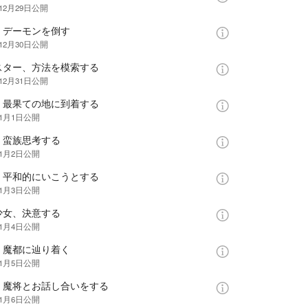
12月29日
公開
、デーモンを倒す
12月30日
公開
スター、方法を模索する
12月31日
公開
、最果ての地に到着する
年1月1日
公開
、蛮族思考する
年1月2日
公開
、平和的にいこうとする
年1月3日
公開
少女、決意する
年1月4日
公開
、魔都に辿り着く
年1月5日
公開
、魔将とお話し合いをする
年1月6日
公開