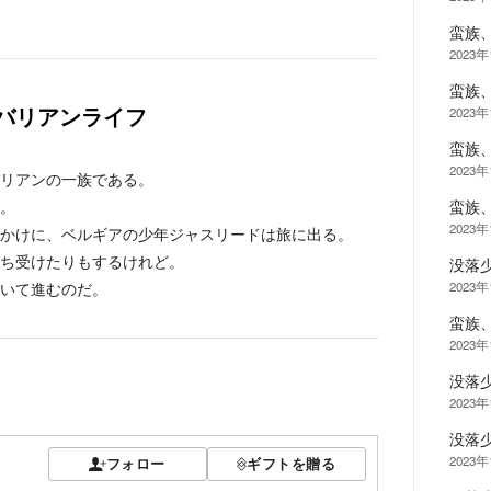
蛮族
2023年
蛮族
2023年
バリアンライフ
蛮族
2023年
リアンの一族である。
。
蛮族
2023
かけに、ベルギアの少年ジャスリードは旅に出る。
ち受けたりもするけれど。
没落
いて進むのだ。
2023
蛮族
2023
没落
2023
没落
2023
フォロー
ギフトを贈る