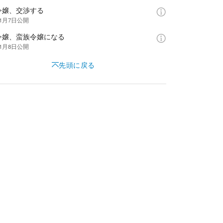
令嬢、交渉する
年1月7日
公開
令嬢、蛮族令嬢になる
年1月8日
公開
先頭に戻る