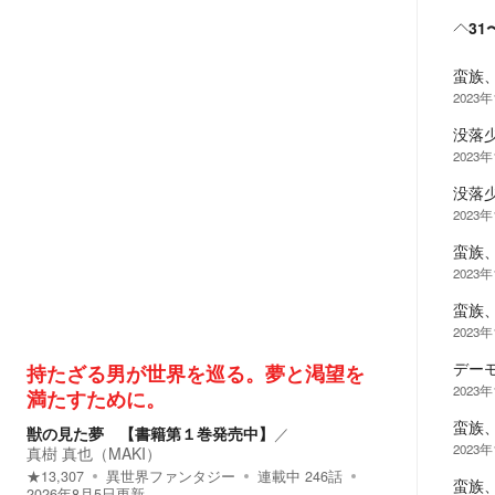
31
蛮族
2023年
没落
2023年
没落
2023年
蛮族
2023年
蛮族
2023年
デー
持たざる男が世界を巡る。夢と渇望を
2023年
満たすために。
蛮族
獣の見た夢 【書籍第１巻発売中】
／
2023年
真樹 真也（MAKI）
★
13,307
異世界ファンタジー
連載中
246
話
蛮族
2026年8月5日
更新