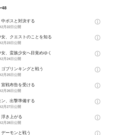
〜48
、中ボスと対決する
12月22日
公開
少女、クエストのことを知る
12月23日
公開
少女、蛮族少女へ目覚めゆく
12月24日
公開
、ゴブリンキングと戦う
12月25日
公開
、宣戦布告を受ける
12月26日
公開
モン、出撃準備する
12月27日
公開
、浮き上がる
12月28日
公開
、デーモンと戦う