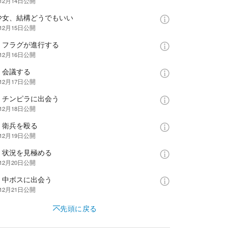
12月14日
公開
少女、結構どうでもいい
12月15日
公開
、フラグが進行する
12月16日
公開
、会議する
12月17日
公開
、チンピラに出会う
12月18日
公開
、衛兵を殴る
12月19日
公開
、状況を見極める
12月20日
公開
、中ボスに出会う
12月21日
公開
先頭に戻る