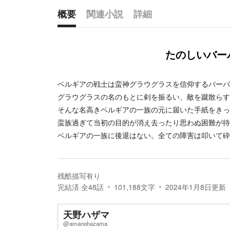
概要
関連小説
詳細
概要
たのしいバー
ベルギアの戦士は蛮神グラウグラスを信仰するバーバ
グラウグラスの名のもとに剣を振るい、敵を蹴散らす
そんな名高きベルギアの一族の元に届いた手紙をきっ
蛮族過ぎて当初の目的が消え去ったり思わぬ困難が待
ベルギアの一族に後退はない。全ての障害は叩いて砕
残酷描写有り
完結済
全
48
話
101,188
文字
2024年1月8日
更新
天野ハザマ
@amanohazama