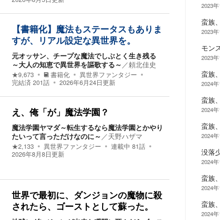
2023年
蛮族
【書籍化】魔法もステータスもありま
2023年
すが、リアル設定な異世界を。
モン
元オッサン、チープな魔法でしぶとく生き残る
2023年
～大人の知恵で異世界を謳歌する～
／
頼北佳史
蛮族
★
9,673
書籍化
異世界ファンタジー
完結済
201
話
2026年6月24日
更新
2024
蛮族
2024
え、俺「が」魔法学園？
蛮族
魔法学園ヤマダ～転生するなら魔法学園とかやり
たいって言っただけなのに～
／
天野ハザマ
2024
★
2,133
異世界ファンタジー
連載中
81
話
没落
2026年8月8日
更新
2024
蛮族
2024
世界で最初に、ダンジョンの魔物に殺
蛮族
されたら、ゴーストとして蘇った。
2024