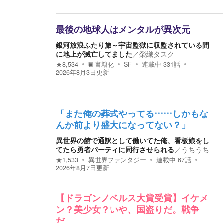
最後の地球人はメンタルが異次元
銀河放浪ふたり旅～宇宙監獄に収監されている間
に地上が滅亡してました
／
榮織タスク
★
8,534
書籍化
SF
連載中
331
話
2026年8月3日
更新
「また俺の葬式やってる……しかもな
んか前より盛大になってない？」
異世界の館で通訳として働いてた俺、看板娘をし
てたら勇者パーティに同行させられる
／
うちうち
★
1,533
異世界ファンタジー
連載中
67
話
2026年8月7日
更新
【ドラゴンノベルス大賞受賞】イケメ
ン？美少女？いや、国盗りだ。戦争
だ。