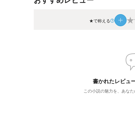
★
★で称える
書かれたレビュ
この小説の魅力を、あなた