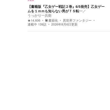
【書籍版『乙女ゲー戦記２巻』6/5発売】乙女ゲー
ムを１ｍｍも知らない男がＴＳ転…
／
うっかり一兵衛
★
14,606
書籍化
異世界ファンタジー
連載中
139
話
2026年8月6日
更新