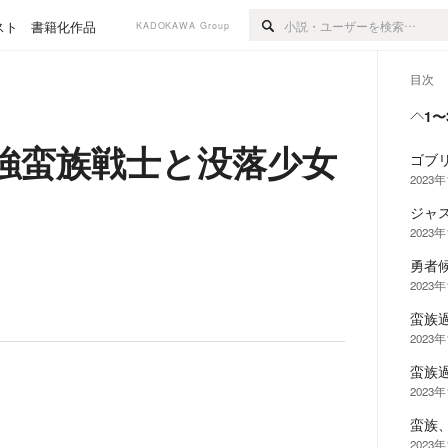
スト
書籍化作品
KADOKAWA Group
目次
1〜
強蛮族戦士と没落少女
ゴブ
2023年
ジャ
2023年
勇者
2023年
蛮族
2023年
蛮族
2023年
蛮族
2023年