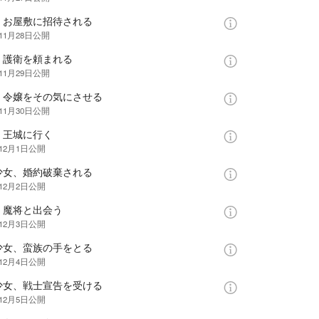
、お屋敷に招待される
11月28日
公開
、護衛を頼まれる
11月29日
公開
、令嬢をその気にさせる
11月30日
公開
、王城に行く
年12月1日
公開
少女、婚約破棄される
年12月2日
公開
、魔将と出会う
年12月3日
公開
少女、蛮族の手をとる
年12月4日
公開
少女、戦士宣告を受ける
年12月5日
公開