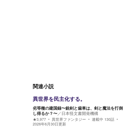
関連小説
異世界を民主化する。
劣等種の建国録〜銃剣と歯車は、剣と魔法を打倒
し得るか？〜
／
日本怪文書開発機構
★
3,977
異世界ファンタジー
連載中
130
話
2026年6月30日
更新