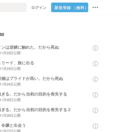
ログイン
新規登録
（無料）
30
リンは逆鱗に触れた。だから死ぬ
11月23日
公開
スリード、旅に出る
11月23日
公開
候補はプライドが高い。だから死ぬ
11月24日
公開
過ぎる。だから当初の目的を喪失する
11月25日
公開
過ぎる。だから当初の目的を喪失する２
11月26日
公開
、令嬢と出会う
11月27日
公開