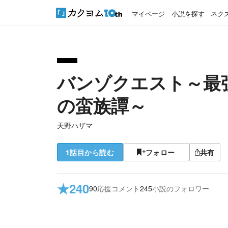
マイページ
小説を探す
ネク
バンゾクエスト～最
の蛮族譚～
天野ハザマ
1話目から読む
フォロー
共有
★
240
90
応援コメント
245
小説のフォロワー