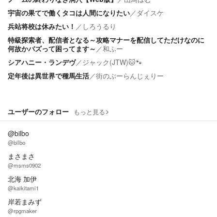
宇宙の果てで働くタコは人間になりたい
／
ダイスケ
兵站将校は休みたい！
／
しろうるり
特級探索者、配信者となる～攻略マナーを配信してただけなのに
何故かバズって困ってます～
／
和ふー
シアハニー・ランデヴ
／
ジャック(JTW)🐱🐾
定年後は異世界で種馬生活
／
街のぶーらんじぇりー
ユーザーのフォロー
もっと見る
@bilbo
@bilbo
まさまさ
@msms0902
北海 加伊
@kaikitami1
岸若まみず
@rpgmaker