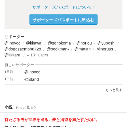
サポーターズパスポートについて
サポーターズパスポートに申込む
サポーター
@Inovec
@kkawai
@genokoma
@noriou
@yubeshi
@dogezaemon0728
@bookman-
@matian
Minoruus
@kkkarai
+
131
users
新しいサポーター
@Inovec
1日前
@island
1日前
もっと見る
小説
もっと見る
持たざる男が世界を巡る。夢と渇望を満たすために。