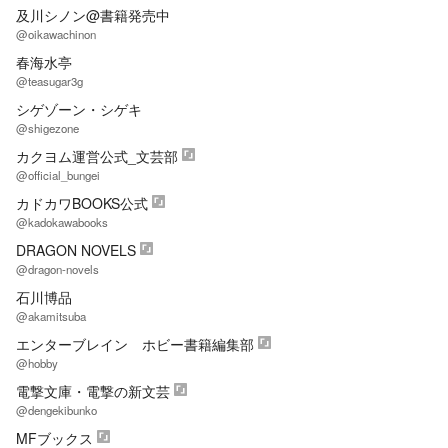
及川シノン@書籍発売中
@oikawachinon
春海水亭
@teasugar3g
シゲゾーン・シゲキ
@shigezone
カクヨム運営公式_文芸部
@official_bungei
カドカワBOOKS公式
@kadokawabooks
DRAGON NOVELS
@dragon-novels
石川博品
@akamitsuba
エンターブレイン ホビー書籍編集部
@hobby
電撃文庫・電撃の新文芸
@dengekibunko
MFブックス