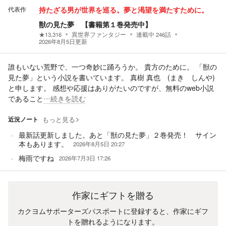
代表作
持たざる男が世界を巡る。夢と渇望を満たすために。
獣の見た夢 【書籍第１巻発売中】
★
13,316
異世界ファンタジー
連載中
246
話
2026年8月5日
更新
誰もいない荒野で、一つ奇妙に踊ろうか。 貴方のために。 「獣の
見た夢」という小説を書いています。 真樹 真也 (まき しんや)
と申します。 感想や応援はありがたいのですが、無料のweb小説
であること
…続きを読む
近況ノート
もっと見る
最新話更新しました。あと「獣の見た夢」２巻発売！ サイン
本もあります。
2026年8月5日 20:27
梅雨ですね
2026年7月3日 17:26
作家にギフトを贈る
カクヨムサポーターズパスポートに登録すると、作家にギフ
トを贈れるようになります。