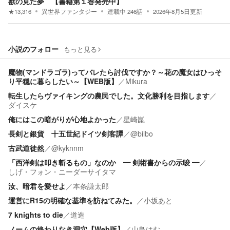
獣の見た夢 【書籍第１巻発売中】
★
13,316
異世界ファンタジー
連載中
246
話
2026年8月5日
更新
小説のフォロー
もっと見る
魔物(マンドラゴラ)ってバレたら討伐ですか？～花の魔女はひっそ
り平穏に暮らしたい～【WEB版】
／
Mikura
転生したらヴァイキングの農民でした。文化勝利を目指します
／
ダイスケ
俺にはこの暗がりが心地よかった
／
星崎崑
長剣と銀貨 十五世紀ドイツ剣客譚
／
@bilbo
古武道徒然
／
@kyknnm
「西洋剣は叩き斬るもの」なのか ― 剣術書からの示唆 ―
／
しげ・フォン・ニーダーサイタマ
汝、暗君を愛せよ
／
本条謙太郎
運営にR15の明確な基準を訪ねてみた。
／
小坂あと
7 knights to die
／
道造
ノームの終わりなき洞穴【Web版】
／
山鳥はむ