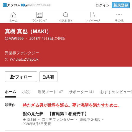
新規登録
ログイン
KADOKAWA Group
ホーム
ランキング
小説を探す
マイページ
その他
真樹 真也（MAKI）
@MAKI999
2018年4月8日
に登録
異世界ファンタジー
Yx4JlsdxZVi3pOk
フォロー
共有
ホーム
小説
1
近況ノート
147
サポーター
141
おすすめレビュー
最新作
持たざる男が世界を巡る。夢と渇望を満たすために。
獣の見た夢 【書籍第１巻発売中】
★
13,316
異世界ファンタジー
連載中
246
話
2026年8月5日
更新