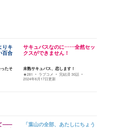
よりキ
サキュバスなのに……全然セッ
い百合
クスができません！
会ったそ
未熟サキュバス、恋します！
★
281
ラブコメ
完結済
30
話
2024年6月17日
更新
せて⸺
「葉山の全部、あたしにちょう