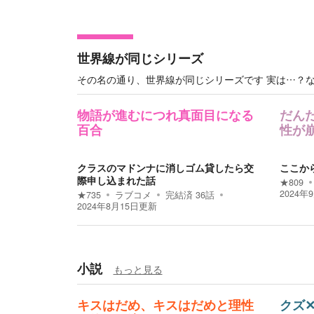
世界線が同じシリーズ
その名の通り、世界線が同じシリーズです 実は…？
物語が進むにつれ真面目になる
だん
百合
性が
クラスのマドンナに消しゴム貸したら交
ここか
際申し込まれた話
★
809
2024年
★
735
ラブコメ
完結済
36
話
2024年8月15日
更新
小説
もっと見る
キスはだめ、キスはだめと理性
クズ