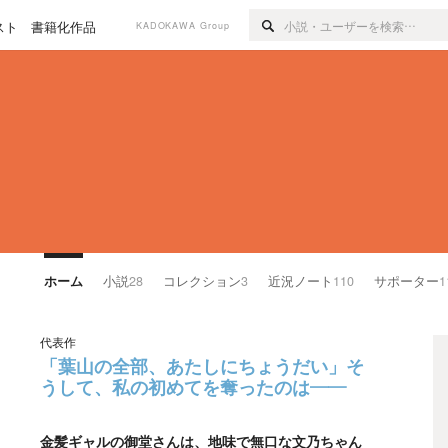
スト
書籍化作品
KADOKAWA Group
ホーム
小説
28
コレクション
3
近況ノート
110
サポーター
1
代表作
「葉山の全部、あたしにちょうだい」そ
うして、私の初めてを奪ったのは――
金髪ギャルの御堂さんは、地味で無口な文乃ちゃん