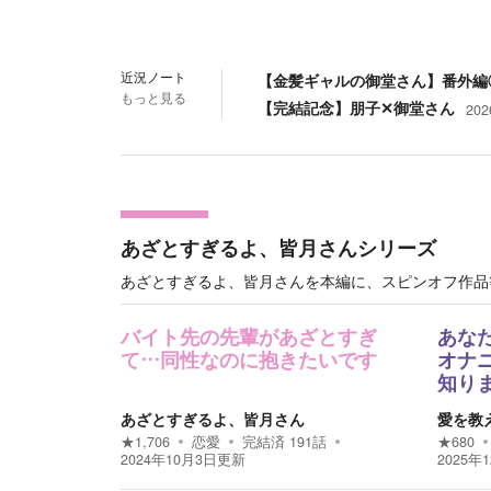
近況ノート
【金髪ギャルの御堂さん】番外編
もっと見る
【完結記念】朋子✕御堂さん
202
あざとすぎるよ、皆月さんシリーズ
あざとすぎるよ、皆月さんを本編に、スピンオフ作品
バイト先の先輩があざとすぎ
あな
て…同性なのに抱きたいです
オナ
知り
あざとすぎるよ、皆月さん
愛を教
★
1,706
恋愛
完結済
191
話
★
680
2024年10月3日
更新
2025年