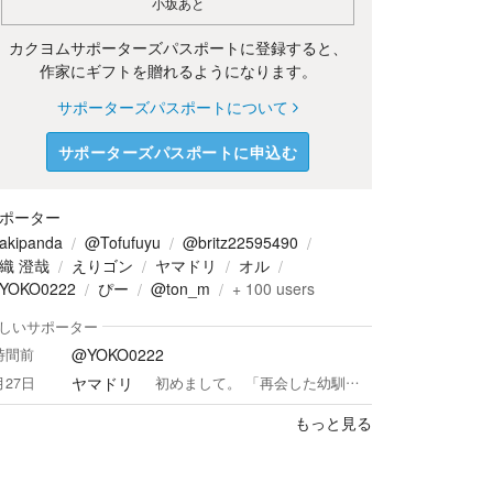
小坂あと
カクヨムサポーターズパスポートに登録すると、
作家にギフトを贈れるようになります。
サポーターズパスポートについて
サポーターズパスポートに申込む
ポーター
akipanda
@Tofufuyu
@britz22595490
織 澄哉
えりゴン
ヤマドリ
オル
YOKO0222
ぴー
@ton_m
+
100
users
しいサポーター
@YOKO0222
時間前
ヤマドリ
月27日
初めまして。 「再会した幼馴染は、私の推しVtuberのママでした。」が初投稿作となります。 まだまだ初心者で拙い部分もありますが、読んでいただきありがとうございます。 感想などいただけますと幸いです。 Blueskyもやってます。 https://bsky.app/profile/yamadori485.bsky.social
もっと見る