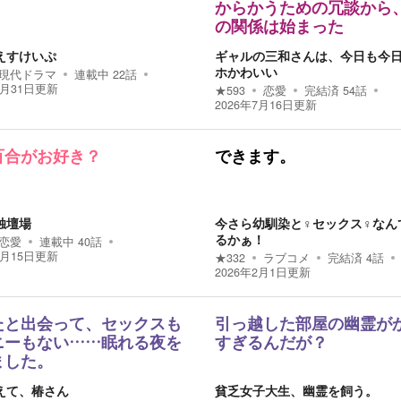
からかうための冗談から
の関係は始まった
えすけいぷ
ギャルの三和さんは、今日も今
ホかわいい
現代ドラマ
連載中
22
話
7月31日
更新
★
593
恋愛
完結済
54
話
2026年7月16日
更新
百合がお好き？
できます。
独壇場
今さら幼馴染と♀セックス♀なん
るかぁ！
恋愛
連載中
40
話
3月15日
更新
★
332
ラブコメ
完結済
4
話
2026年2月1日
更新
たと出会って、セックスも
引っ越した部屋の幽霊が
ニーもない……眠れる夜を
すぎるんだが？
ました。
えて、椿さん
貧乏女子大生、幽霊を飼う。