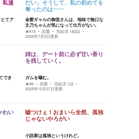
、私達
だい」そうして、私の初めてを
奪ったのは――
日とてア
金髪ギャルの御堂さんは、地味で無口な
文乃ちゃんが気になって仕方がない。
★
816
恋愛
完結済
182
話
2026年7月2日
更新
姉は、デート前に必ず甘い香り
を残していく。
てでき
ガムを噛む。
★
96
恋愛
完結済
1
話
2025年12月27日
更新
かわい
嘘つけぇ！おまいら全然、孤独
じゃないやろがい
小説家は孤独というけれど。