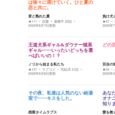
は徐々に溶けていく。ひと夏の
恋と共に。
君と熟れた夏
負け犬
★
111
恋愛
連載中
20
話
★
47
2026年8月7日
更新
2026年
王道犬系ギャル&ダウナー猫系
どの
ギャル――いったいどっちを選
べばいいの！？
ノリから始まる私たち
百合の
★
127
ラブコメ
完結済
21
話
★
34
2026年6月8日
更新
2026年
その夜、私達は人気のない給湯
あな
室で―—キスをした。
オナ
知り
残業タイムラプス
愛を教