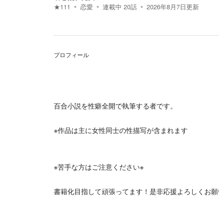
★
111
恋愛
連載中
20
話
2026年8月7日
更新
プロフィール
百合小説を性癖全開で執筆する者です。
※作品は主に女性同士の性描写が含まれます
※苦手な方はご注意ください※
書籍化目指して頑張ってます！是非応援よろしくお願