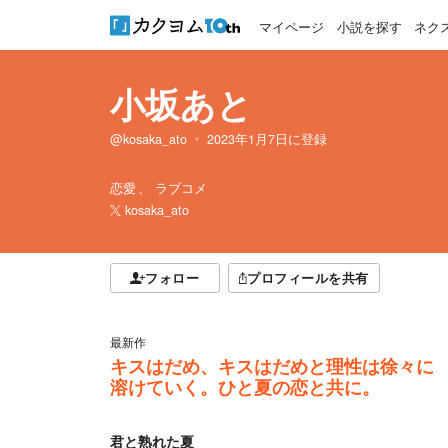
マイページ
小説を探す
ネク
小坂あと
@kosaka_ato
2023年1月7日
に登録
恋愛
ラブコメ
kosaka_ato
フォロー
プロフィールを共有
最新作
キスはだめ、キスはだめと理性は徐々に
溶けていく。ひと夏の恋と共に。
君と熟れた夏