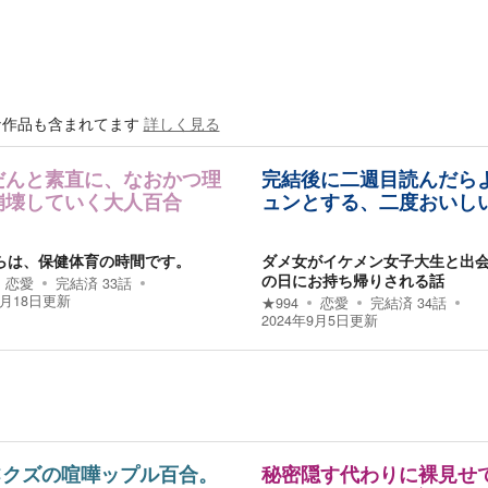
な作品も含まれてます
詳しく見る
だんと素直に、なおかつ理
完結後に二週目読んだら
崩壊していく大人百合
ュンとする、二度おいし
らは、保健体育の時間です。
ダメ女がイケメン女子大生と出
の日にお持ち帰りされる話
恋愛
完結済
33
話
9月18日
更新
★
994
恋愛
完結済
34
話
2024年9月5日
更新
✕クズの喧嘩ップル百合。
秘密隠す代わりに裸見