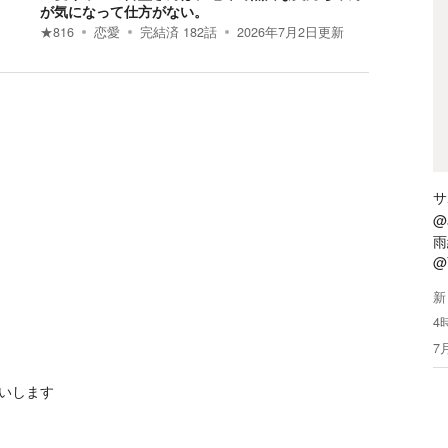
が気になって仕方がない。
★
816
恋愛
完結済
182
話
2026年7月2日
更新
サ
@
雨
@
新
4
7
いします