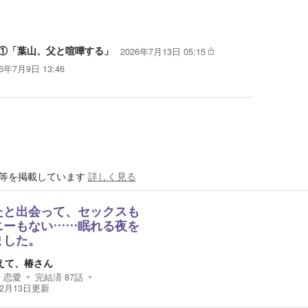
①「葉山、父と喧嘩する」
2026年7月13日 05:15
6年7月9日 13:46
等を掲載しています
詳しく見る
たと出会って、セックスも
ニーもない……眠れる夜を
ました。
えて、椿さん
恋愛
完結済
87
話
12月13日
更新