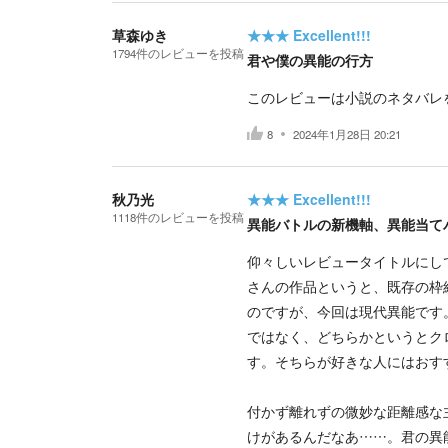
草森ゆき
★★★
Excellent!!!
1794
件の
レビューを投稿
君や僕の異能の行方
このレビューは小説のネタバレ
8
2024年1月28日 20:21
秋乃光
★★★
Excellent!!!
1118
件の
レビューを投稿
異能バトルの新機軸、異能当て
仰々しいレビュータイトルにし
さんの作品というと、既存の枠
のですが、今回は現代異能です
ではなく、どちらかというとク
す。そちらが好きな人にはおす
付かず離れずの微妙な距離感な
けがあるんだなあ……。君の異