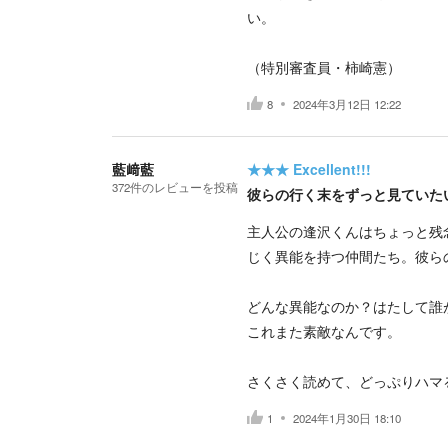
い。
（特別審査員・柿崎憲）
8
2024年3月12日 12:22
藍﨑藍
★★★
Excellent!!!
372
件の
レビューを投稿
彼らの行く末をずっと見ていた
主人公の逢沢くんはちょっと残
じく異能を持つ仲間たち。彼ら
どんな異能なのか？はたして誰
これまた素敵なんです。
さくさく読めて、どっぷりハマ
1
2024年1月30日 18:10