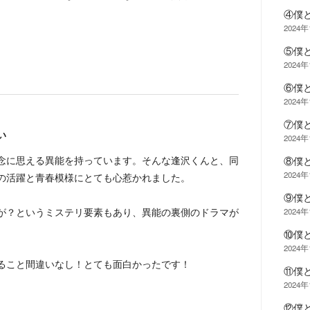
④僕
2024
⑤僕
2024
⑥僕
2024
⑦僕
い
2024
念に思える異能を持っています。そんな逢沢くんと、同
⑧僕
2024
の活躍と青春模様にとても心惹かれました。
⑨僕
が？というミステリ要素もあり、異能の裏側のドラマが
2024
⑩僕
2024
ること間違いなし！とても面白かったです！
⑪僕
2024
⑫僕