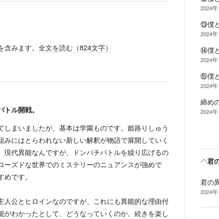
2024
⑬僕
2024
を含みます。
全文を読む（
824
文字）
⑭僕
2024
⑮僕
2024
締め
バトル開戦。
2024
てしまいましたが、基本は学園ものです。姫路りしゅう
組みにはとらわれない新しい解釈が物語で展開していく
。現代異能なんですが、ドンパチバトルを繰り広げるの
君
ローズドな世界でのミステリーのニュアンスが強めで
すめです。
君の
2024
主人公とヒロインなのですが、これにも異能的な理由付
能がわかったとして、どうなっていくのか。続きを楽し