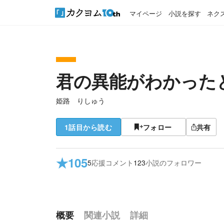
マイページ
小説を探す
ネク
君の異能がわかった
姫路 りしゅう
1話目から読む
フォロー
共有
★
105
5
応援コメント
123
小説のフォロワー
概要
関連小説
詳細