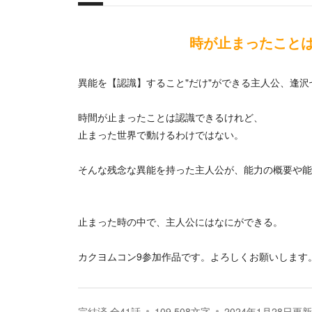
概要
時が止まったこと
異能を【認識】すること"だけ"ができる主人公、逢沢
時間が止まったことは認識できるけれど、
止まった世界で動けるわけではない。
そんな残念な異能を持った主人公が、能力の概要や能
止まった時の中で、主人公にはなにができる。
カクヨムコン9参加作品です。よろしくお願いします
完結済
全
41
話
109,508
文字
2024年1月28日
更新