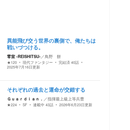
異能飛び交う世界の裏側で、俺たちは
戦いづつける。
零室 -REISHITSU-
／
鳥野 餅
★
120
現代ファンタジー
完結済
40
話
2025年7月16日
更新
それぞれの過去と運命が交錯する
Ｇｕａｒｄｉａｎ．
／
指揮最上級上等兵曹
★
224
SF
連載中
43
話
2026年6月23日
更新