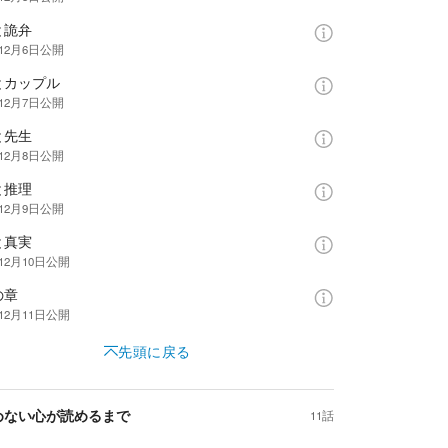
と詭弁
年12月6日
公開
とカップル
年12月7日
公開
と先生
年12月8日
公開
と推理
年12月9日
公開
と真実
12月10日
公開
の章
12月11日
公開
先頭に戻る
めない心が読めるまで
11話