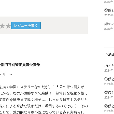
2023年
⑨僕
2023年
締め
★
★
レビューを書く
2023年
消
ー部門特別審査員賞受賞作
消え
2024
テリー～
①僕
2024
を描く学園ミステリーなのだが、主人公の持つ能力が
②僕
わかる」なのが微妙すぎて絶妙！ 超常的な現象を扱っ
2024
て事件を解決まで導く様子は、しっかり日常ミステリと
能力による奇妙な現象だけに着目するのではなく、その
③僕
2024
ことで、魅力的な青春小説になっている点も素晴らし