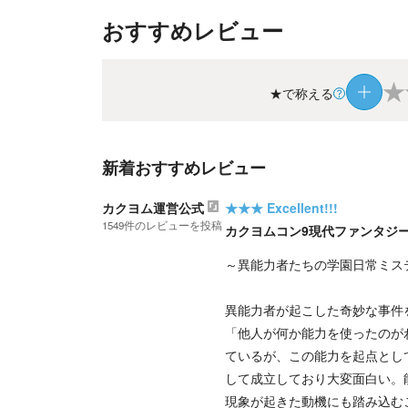
おすすめレビュー
★
★で称える
新着おすすめレビュー
カクヨム運営公式
★★★
Excellent!!!
1549
件の
レビューを投稿
カクヨムコン9現代ファンタジ
～異能力者たちの学園日常ミス
異能力者が起こした奇妙な事件
「他人が何か能力を使ったのが
ているが、この能力を起点とし
して成立しており大変面白い。
現象が起きた動機にも踏み込む