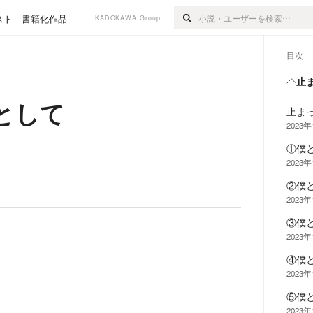
スト
書籍化作品
KADOKAWA Group
目次
止
として
止ま
2023
①僕
2023
②僕
2023
③僕
2023
④僕
2023
⑤僕
2023