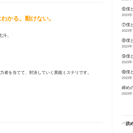
⑥僕
2023
はわかる。動けない。
⑦僕
2023
七斗。
⑧僕
2023
⑨僕
2023
⑩僕
力者を当てて、対決していく異能ミステリです。
2023年
締め
2023年
。
読