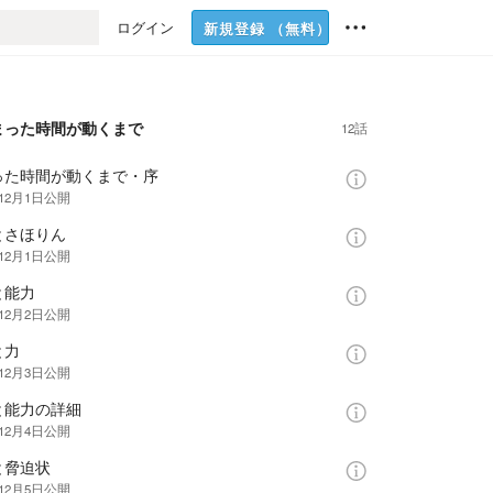
ログイン
新規登録
（無料）
まった時間が動くまで
12話
った時間が動くまで・序
年12月1日
公開
とさほりん
年12月1日
公開
と能力
年12月2日
公開
と力
年12月3日
公開
と能力の詳細
年12月4日
公開
と脅迫状
年12月5日
公開