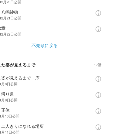
12月20日
公開
と八嶋紗穂
12月21日
公開
の章
12月22日
公開
先頭に戻る
えた姿が見えるまで
17話
た姿が見えるまで・序
年1月8日
公開
と帰り道
年1月9日
公開
と正体
年1月10日
公開
と二人きりになれる場所
年1月11日
公開