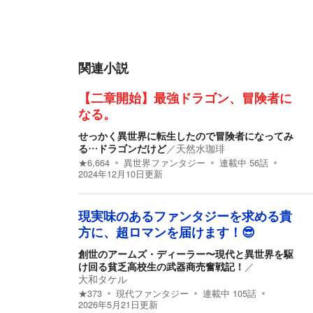
関連小説
【二章開始】最強ドラゴン、冒険者に
なる。
せっかく異世界に転生したので冒険者になってみ
る…ドラゴンだけど
／
天然水珈琲
★
6,664
異世界ファンタジー
連載中
56
話
2024年12月10日
更新
現実味のあるファンタジーを求める貴
方に、超ロマンを届けます！😎
創世のアームズ・ディーラー〜現代と異世界を駆
け回る貧乏高校生の武器商売奮戦記！
／
大和タケル
★
373
現代ファンタジー
連載中
105
話
2026年5月21日
更新