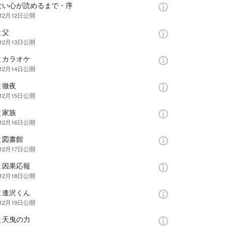
ない心が読めるまで・序
12月12日
公開
と父
12月13日
公開
とカラオケ
12月14日
公開
と徹夜
12月15日
公開
と家族
12月16日
公開
と図書館
12月17日
公開
と因果応報
12月18日
公開
と逢沢くん
12月19日
公開
と天曳の力